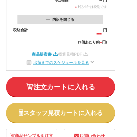
※
上記小計は税別です
内訳を閉じる
税込合計
--
円
--
(1個あたり約
円)
商品提案書
概算見積PDF
出荷までのスケジュールを見る
注文カートに入れる
スタッフ見積カートに入れる
商品サンプルを注文
お問い合わせ