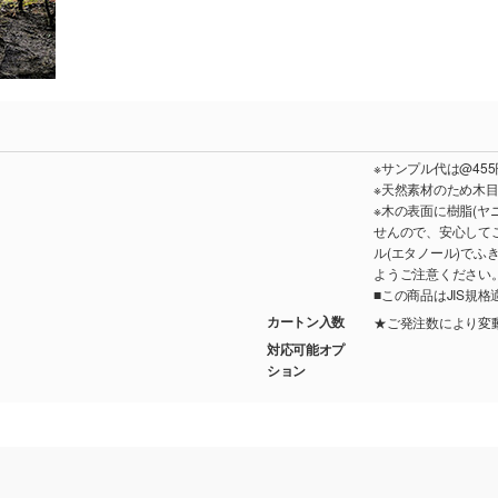
※サンプル代は@455
※天然素材のため木目
※木の表面に樹脂(
せんので、安心して
ル(エタノール)で
ようご注意ください
■この商品はJIS規
カートン入数
★ご発注数により変
対応可能オプ
ション