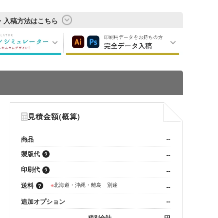
・入稿方法はこちら
見積金額(概算)
商品
--
製版代
--
印刷代
--
送料
※
北海道・沖縄・離島 別途
--
追加オプション
--
--
円
税別合計