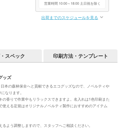
営業時間 10:00～18:00 土日祝を除く
出荷までのスケジュールを見る
・スペック
印刷方法・テンプレート
グッズ
。日本の森林保全へと貢献できるエコグッズなので、ノベルティや
けになります。
キの香りで作業中もリラックスできますよ。名入れは1色印刷また
で使える定規はオリジナルノベルティ製作におすすめのアイテム
えるよう調整しますので、スタッフへご相談ください。