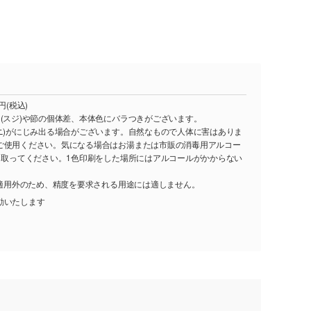
円(税込)
(スジ)や節の個体差、本体色にバラつきがございます。
ヤニ)がにじみ出る場合がございます。自然なもので人体に害はありま
ご使用ください。気になる場合はお湯または市販の消毒用アルコー
ふき取ってください。1色印刷をした場所にはアルコールがかからない
。
格適用外のため、精度を要求される用途には適しません。
動いたします