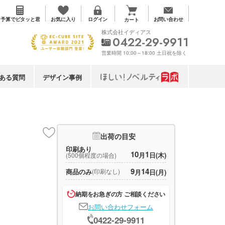
お気に入り
予算で
ピタッと君
ログイン
お問い合わせ
カート
株式会社イディアス
0422-29-9911
営業時間 10:00～18:00 土日祝を除く
ある質問
デザイン事例
出荷の目安
印刷あり
10
1
月
日(木)
(500個程度の場合)
9
14
商品のみ
(印刷なし)
月
日(月)
納期をお急ぎの方 ご相談ください
お問い合わせフォーム
0422-29-9911