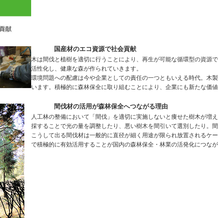
国産材のエコ資源で社会貢献
木は間伐と植樹を適切に行うことにより、再生が可能な循環型の資源で
活性化し、健康な森が作られていきます。
環境問題への配慮は今や企業としての責任の一つともいえる時代。木製
います。積極的に森林保全に取り組むことにより、企業にも新たな価値
間伐材の活用が森林保全へつながる理由
人工林の整備において「間伐」を適切に実施しないと痩せた樹木が増え
採することで光の量を調整したり、悪い樹木を間引いて選別したり。間
こうして出る間伐材は一般的に直径が細く用途が限られ放置されるケー
で積極的に有効活用することが国内の森林保全・林業の活発化につなが