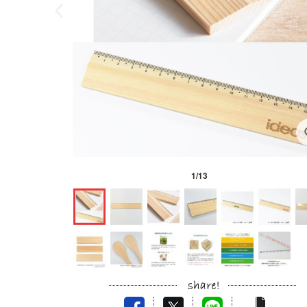
1
/
13