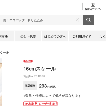
保存済
デザイン
刷方法
のし・包装
はじめての方へ
ご利用ガイド
よく
スケール
16cmスケール
商品No.
FTJB038
293
商品価格
円(税込) ～
※数量・仕様によって価格が異なります
1色印刷
レーザー彫刻