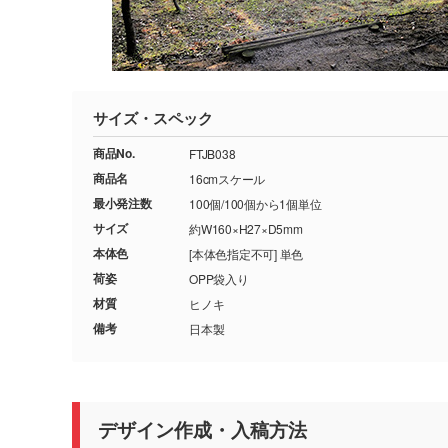
サイズ・スペック
商品No.
FTJB038
商品名
16cmスケール
最小発注数
100個/100個から1個単位
サイズ
約W160×H27×D5mm
本体色
[本体色指定不可] 単色
荷姿
OPP袋入り
材質
ヒノキ
備考
日本製
デザイン作成・入稿方法