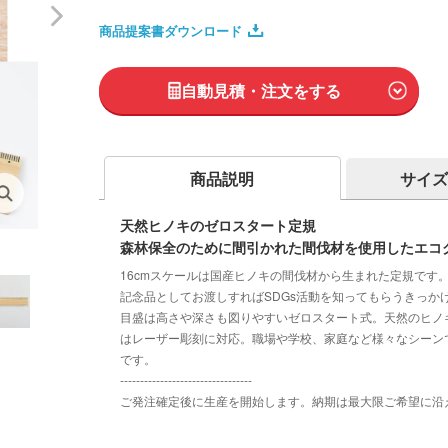
商品提案書ダウンロード
自動見積・注文をする
商品説明
サイズ
天然ヒノキのゼロスタート定規
森林保全のために間引かれた間伐材を使用したエコ
16cmスケールは国産ヒノキの間伐材から生まれた定規です
記念品としてお渡しすればSDGs活動を知ってもらうきっか
目盛は高さや深さも図りやすいゼロスタート式。天然のヒノ
はレーザー彫刻に対応。職場や学校、家庭など様々なシーン
です。
---------------------------------
ご発注確定後に生産を開始します。納期は最大限ご希望に沿