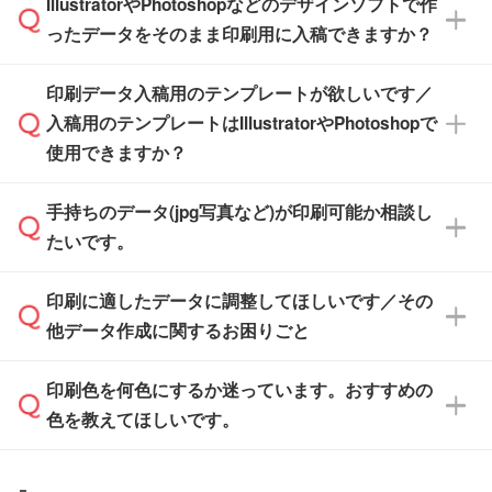
IllustratorやPhotoshopなどのデザインソフトで作
品が決まりましたらお早めのご発注をお願いい
無料の「
デザインシミュレーター
」を使えば、
箱の作成は原則承っておりません。
たします。
ったデータをそのまま印刷用に入稿できますか？
PCやスマホから簡単にデザインを作成できま
す。スタンプやテンプレートも豊富なので、デ
※土日祝日を除く営業日換算です。
印刷データ入稿用のテンプレートが欲しいです／
ザインソフトがなくても安心です。
IllustratorやPhotoshop、CLIP STUDIOなどのデ
※沖縄・離島は追加日数がかかります。
入稿用のテンプレートはIllustratorやPhotoshopで
ザインソフトでこだわりのデザインを作成した
また、「
データ作成サービス
」もご利用いただ
使用できますか？
い方は、
完全データ入稿
がおすすめです。
けます。ご希望の文言・書体・印刷色をお知ら
「.ai」形式または「.psd」形式で保存し、お見
せいただければ、弊社にて無料でデザインデー
積・ご注文フォームにアップロードしてご入稿
手持ちのデータ(jpg写真など)が印刷可能か相談し
一部商品は入稿用テンプレートのご用意があり
タを1点作成いたします。
ください。
たいです。
ます。各商品ページの『印刷方法・テンプレー
ト』からダウンロードをお願いいたします。
ご入稿後は経験豊富なスタッフがデータに不備
印刷に適したデータに調整してほしいです／その
入稿用のテンプレートはPDF形式ですが、
印刷に適したデータ・解像度かどうか、担当ス
がないかチェックし、お客様と確認してから印
IllustratorやPhotoshopで開いてご利用いただけ
他データ作成に関するお困りごと
タッフが事前に確認いたします。
刷に進みますので、ご安心ください。
ます。詳しい手順は「
入稿テンプレートの使い
データはお見積・ご注文・
お問い合わせフォー
方
」をご確認ください。
印刷色を何色にするか迷っています。おすすめの
ム
へ添付いただくか、担当スタッフ宛にメール
データ作成でお困りの際には、担当スタッフが
でお送りください。
色を教えてほしいです。
サポートいたしますのでお気軽にご相談くださ
仕上がりに影響しそうな点もチェックいたしま
い。
すので、データのご相談だけでもお気軽にお問
お問い合わせフォーム
や、見積/注文フォーム
お見積・ご注文・
お問い合わせフォーム
からご