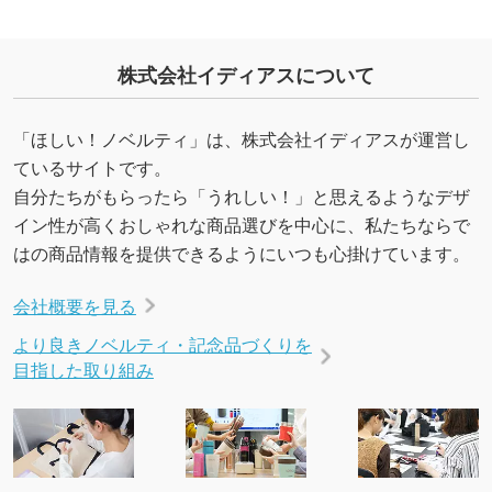
・デザインにQRコードを入れたい／QRコード
株式会社イディアスについて
を生成してほしい
URLをご指定いただければ、QRコードを生成
いたします。配置のご相談にも応じています。
「ほしい！ノベルティ」は、株式会社イディアスが運営し
→
詳しく見る
ているサイトです。
自分たちがもらったら「うれしい！」と思えるようなデザ
イン性が高くおしゃれな商品選びを中心に、私たちならで
はの商品情報を提供できるようにいつも心掛けています。
会社概要を見る
より良きノベルティ・記念品づくりを
目指した取り組み