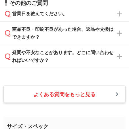
その他のご質問
い合わせください。
から添付してお送りください。
相談いただきますと、担当スタッフがお客様の
ご希望や商品の本体色を確認し、印刷色をご提
営業日を教えてください。
なお、印刷用データの作り方に関する詳細は、
・解像度の低いデータをトレース/調整してほ
案させていただきます。
「
完全データ入稿
」をご参照ください。
しい
本体色がブラック、ネイビーなど濃色の場合は
商品不良・印刷不良があった場合、返品や交換は
営業日は平日の10:00～18:00で、土日祝日はお
解像度の低い画像や、手書きのイラスト、写真
白色か淡い色の印刷色をおすすめしておりま
できますか？
休みとなります。注文・見積・お問い合わせ
などを、印刷に適したベクターデータに変換し
す。
は、土日祝日でもお送りいただければ、出社後
ます。→
詳しく見る
本体色がナチュラルなど淡色の場合、印刷をく
疑問や不安なことがあります。どこに問い合わせ
速やかに対応いたします。
お手数をお掛けいたしますが、至急担当スタッ
っきりと目立たせたいときは濃い印刷色が、柔
ればいいですか？
フまでご連絡ください。商品の状況を確認し、
・フルカラーデータを1色に変換してほしい
らかい雰囲気にしたいときは淡い印刷色が映え
改めてご案内いたします。
シルク印刷、レーザー彫刻など印刷方法にあわ
ます。
せて、フルカラーのデータを1色になおしま
お問い合わせフォームをご利用ください。1営
【返品・交換の対象】
す。→
詳しく見る
業日以内に担当スタッフよりメールにてご連絡
また、お選びいただいた印刷色が本体色に合わ
・お届け時に商品が損傷・故障している場合
いたします。
ない場合や仕上がりに影響しそうな場合は、ス
よくある質問をもっと見る
・ご注文と異なる商品が届いた場合
・1色印刷でグラデーションや濃淡を表現した
お急ぎの場合はお電話でのご質問も受け付けて
タッフから別の色をご案内することもございま
・印刷不良があった場合
い
おります。下記電話番号までお問い合わせくだ
す。
※印刷不良は原則として“再印刷”でご対応させ
網点という技法で濃淡を表現することができま
さい。
ていただいております。
す。濃淡の差が分かるデータに調整いたしま
サイズ・スペック
※詳しくは「
商品の良品基準について
」をご覧
す。→
詳しく見る
TEL：0422-29-9911 営業時間10:00～