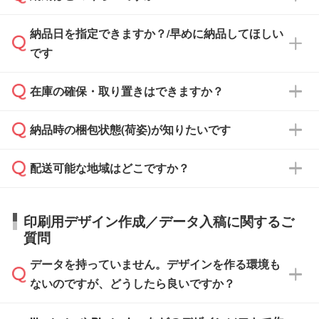
す。
み発行しております。商品への同梱はしておら
納品日を指定できますか？/早めに納品してほしい
ず、通常はPDFデータをメール添付でお送りし
・印刷する場合(500個程度)
また、卒業・卒園記念品で対策委員会や個人様
です
ます。
ご入金、イメージ画像の校了から約2週間～2
からご注文いただく場合でも、お支払い元が学
原本の郵送をご希望の場合は、担当スタッフま
週間半でご納品いたします。
校や幼稚園・保育園であれば、同様の条件でご
たは注文フォームの『ご注文に関する備考欄』
在庫の確保・取り置きはできますか？
ご希望の納期がある場合は、お問い合わせ・お
対応できる場合がございます。
よりお知らせください。
・商品のみ注文する場合(サンプル購入を含む)
見積もり・ご注文時にその旨をお知らせくださ
ご希望の際は担当スタッフまでお気軽にご相談
ご入金確認後、1～2営業日で出荷いたしま
納品時の梱包状態(荷姿)が知りたいです
い。
ご入金確認後に在庫を確保し、注文確定のご連
ください。
す。
在庫状況や印刷スケジュールを確認のうえ、対
絡を致します。ご入金いただくまで在庫の確保
応が可能かご案内いたします。
配送可能な地域はどこですか？
はできかねますので予めご了承ください。
商品によって異なります。各ページにある商品
納期は商品や数量、印刷方法、ご納品場所、在
また、お急ぎで印刷をご希望の場合は、最短5
詳細の荷姿欄をご確認ください。
庫の有無によって異なります。正確な日程はス
営業日で出荷可能な商品もご用意しておりま
【箱入り】 商品がひとつずつ箱に入っていま
日本全国へお届けが可能です。なお、海外への
タッフまでお問い合わせください。
印刷用デザイン作成／データ入稿に関するご
す。>>
対象商品はこちら
す。(白箱、化粧箱、ブリスターパックなど)
直接納品は行っておりませんので予めご了承く
質問
※最短出荷日は商品によって異なります。各商
【袋入り】 商品がひとつずつ袋に入っていま
ださい。
また、商品ページ内の「出荷までのスケジュー
品ページにてご確認ください
す。(透明袋、デザイン袋など)
データを持っていません。デザインを作る環境も
ル」に注文予定日をご入力いただくと、おおよ
【個包装なし】 個包装がされていない状態で
ないのですが、どうしたら良いですか？
その締切日や出荷目安をご確認いただけます。
納品します。
商品在庫や印刷ラインを確保するためにも、商
※化粧箱から白箱への入れ替えや、オリジナル