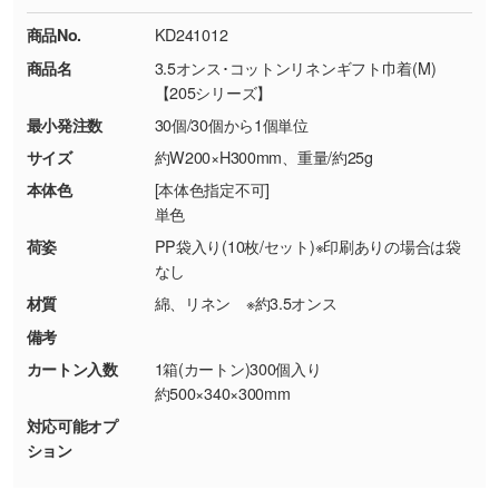
ください。
18:00(土日祝日除く)
商品No.
KD241012
・コーポレートカラーを使って印刷したい／印
お問い合わせフォームはこちら
商品名
3.5オンス･コットンリネンギフト巾着(M)
【返品・交換ができない場合】
刷色にこだわりがある
【205シリーズ】
・お客様の元で商品を加工された場合、または
DIC・PANTONEなどのカラーチップの指定や、
最小発注数
30個/30個から1個単位
商品が破損した場合
現物支給による色指定も承っております。→
詳
・商品到着後7日以上経過している場合
しく見る
サイズ
約W200×H300mm、重量/約25g
・お客様のご都合による返品・交換依頼(商
本体色
[本体色指定不可]
品・色・数量などの注文間違い等)
・背景がある画像からキャラクター部分だけを
単色
使いたいです
荷姿
PP袋入り(10枚/セット)※印刷ありの場合は袋
シンプルな背景のデータや、使いたいキャラク
なし
ター部分の輪郭がはっきりしているデータは切
材質
綿、リネン ※約3.5オンス
り抜き処理が可能です。→
詳しく見る
備考
カートン入数
1箱(カートン)300個入り
・持っているデータの背景が足りない／塗り足
約500×340×300mm
しの作り方が分からない
対応可能オプ
印刷したいデータが印刷範囲よりも小さい場
ション
合、シンプルな色・柄の背景であれば拡張が可
能です。→
詳しく見る