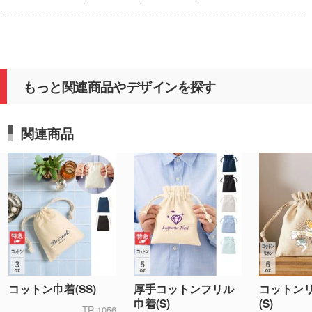
もっと関連商品やデザインを探す
関連商品
コットン巾着(SS)
厚手コットンフリル
コットン
巾着(S)
(S)
TR-1056