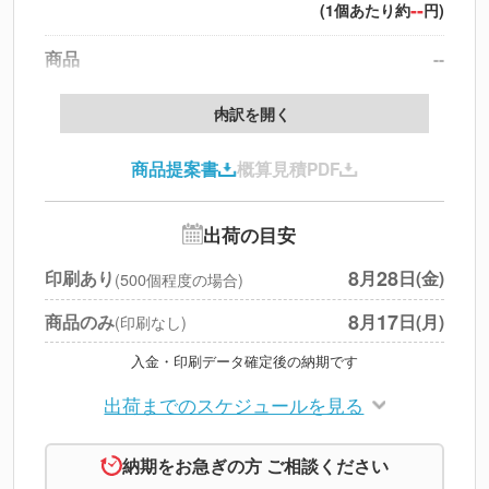
--
(1個あたり約
円)
商品
--
製版代
--
内訳を開く
印刷代
--
商品提案書
概算見積PDF
送料
--
※
北海道・沖縄・離島 別途
追加オプション
--
出荷の目安
円
税別合計
8
28
印刷あり
月
日(金)
(500個程度の場合)
※
上記小計は税別です
8
17
商品のみ
月
日(月)
(印刷なし)
入金・印刷データ確定後の納期です
出荷までのスケジュールを見る
納期をお急ぎの方 ご相談ください