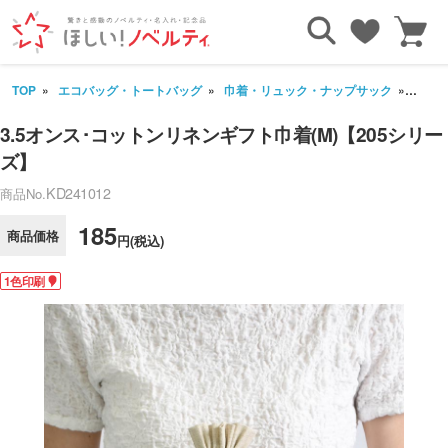
TOP
エコバッグ・トートバッグ
巾着・リュック・ナップサック
3.5
3.5オンス･コットンリネンギフト巾着(M)【205シリー
ズ】
KD241012
商品No.
185
商品価格
円(税込)
1色印刷