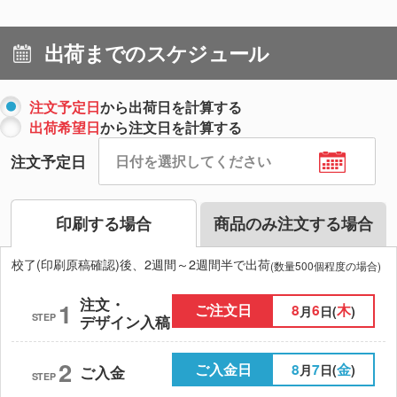
出荷までのスケジュール
注文予定日
から出荷日を計算する
出荷希望日
から注文日を計算する
注文予定日
印刷する場合
商品のみ注文する場合
校了(印刷原稿確認)後、2週間～2週間半で出荷
(数量500個程度の場合)
注文・
1
ご注文日
8
6
木
月
日(
)
STEP
デザイン入稿
2
ご入金日
8
7
金
月
日(
)
ご入金
STEP