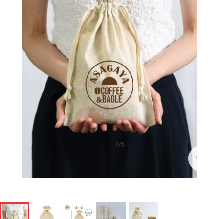
1
/
5