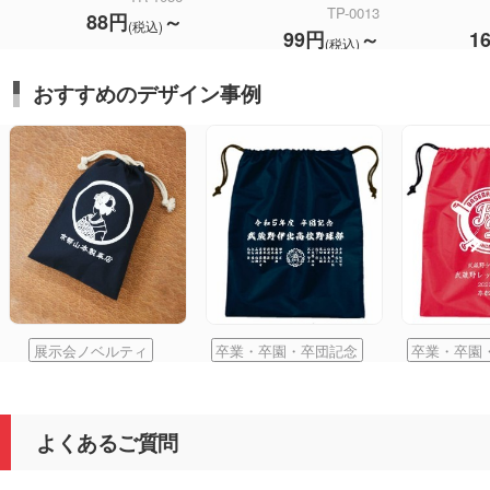
TP-0013
88円
～
(税込)
99円
～
1
(税込)
おすすめのデザイン事例
展示会ノベルティ
卒業・卒園・卒団記念
卒業・卒園
よくあるご質問