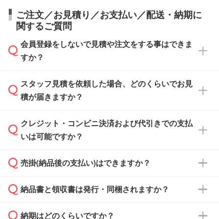
ご注文／お見積り／お支払い／配送・納期に
関するご質問
会員登録をしないで見積や注文をする事はできま
すか？
スタッフ見積を依頼した場合、どのくらいでお見
可能です。見積・注文フォームにて『ゲストの
積が届きますか？
まま進む』ボタンからお進みのうえ、ご依頼く
ださい。
クレジット・コンビニ決済および代引きでの支払
通常、翌営業日までにお送りしております。混
いは可能ですか？
雑状況によっては、お時間をいただくこともご
ざいます。予めご了承ください。土日祝日にご
売掛(納品後の支払い)はできますか？
依頼いただいた場合は、翌営業日以降のご連絡
銀行振込のみのご対応となります。
となります。
納品書と領収書は発行・同梱されますか？
基本的には先入金をお願いしておりますが、自
治体・行政機関・学校・病院・上場企業様 な
納期はどのくらいですか？
どの場合は、月末締め翌月末払いに対応可能で
納品書・領収書は ご依頼をいただいた場合の