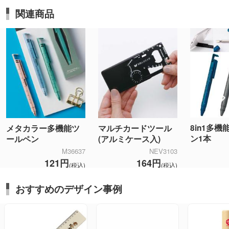
関連商品
8in1多
メタカラー多機能ツ
マルチカードツール
ン1本
ールペン
(アルミケース入)
M36637
NEV3103
121円
164円
(税込)
(税込)
おすすめのデザイン事例