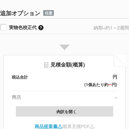
追加オプション
任意
実物色校正代
納期+約1～2週間
見積金額(概算)
円
税込合計
--
(1個あたり約
円)
商品
--
データ配置料
--
内訳を開く
印刷代
--
商品提案書
概算見積PDF
送料