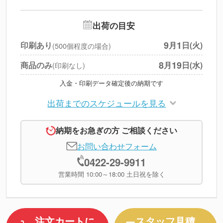
--
※
北海道・沖縄・離島 別途
追加オプション
--
出荷の目安
円
税別合計
9
1
印刷あり
月
日(火)
(500個程度の場合)
※
上記小計は税別です
8
19
商品のみ
月
日(水)
(印刷なし)
入金・印刷データ確定後の納期です
出荷までのスケジュールを見る
納期をお急ぎの方 ご相談ください
お問い合わせフォーム
0422-29-9911
営業時間 10:00～18:00 土日祝を除く
注文カートに
スタッフ見積