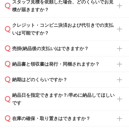
スタッフ見積を依頼した場合、どのくらいでお見
可能です。見積・注文フォームにて『ゲストの
積が届きますか？
まま進む』ボタンからお進みのうえ、ご依頼く
ださい。
クレジット・コンビニ決済および代引きでの支払
通常、翌営業日までにお送りしております。混
いは可能ですか？
雑状況によっては、お時間をいただくこともご
ざいます。予めご了承ください。土日祝日にご
売掛(納品後の支払い)はできますか？
依頼いただいた場合は、翌営業日以降のご連絡
銀行振込のみのご対応となります。
となります。
納品書と領収書は発行・同梱されますか？
基本的には先入金をお願いしておりますが、自
治体・行政機関・学校・病院・上場企業様 な
納期はどのくらいですか？
どの場合は、月末締め翌月末払いに対応可能で
納品書・領収書は ご依頼をいただいた場合の
す。
み発行しております。商品への同梱はしておら
納品日を指定できますか？/早めに納品してほしい
ず、通常はPDFデータをメール添付でお送りし
・印刷する場合(500個程度)
また、卒業・卒園記念品で対策委員会や個人様
です
ます。
ご入金、イメージ画像の校了から約2週間～2
からご注文いただく場合でも、お支払い元が学
原本の郵送をご希望の場合は、担当スタッフま
週間半でご納品いたします。
校や幼稚園・保育園であれば、同様の条件でご
たは注文フォームの『ご注文に関する備考欄』
在庫の確保・取り置きはできますか？
ご希望の納期がある場合は、お問い合わせ・お
対応できる場合がございます。
よりお知らせください。
・商品のみ注文する場合(サンプル購入を含む)
見積もり・ご注文時にその旨をお知らせくださ