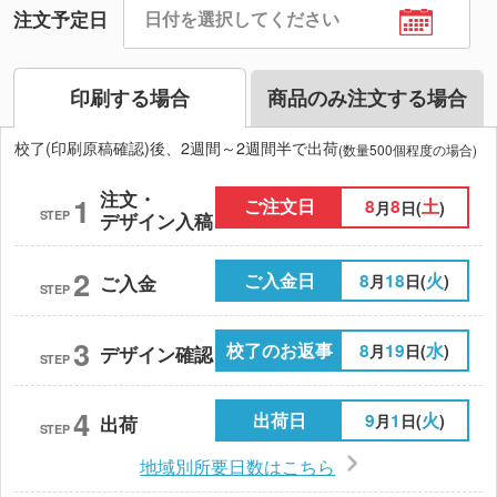
注文予定日
印刷する場合
商品のみ注文する場合
校了(印刷原稿確認)後、2週間～2週間半で出荷
(数量500個程度の場合)
注文・
1
ご注文日
8
8
土
月
日(
)
STEP
デザイン入稿
2
ご入金日
8
18
火
月
日(
)
ご入金
STEP
3
校了のお返事
8
19
水
月
日(
)
デザイン確認
STEP
4
出荷日
9
1
火
月
日(
)
出荷
STEP
地域別所要日数はこちら