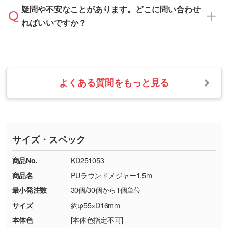
本体色がナチュラルなど淡色の場合、印刷をく
疑問や不安なことがあります。どこに問い合わせ
速やかに対応いたします。
お手数をお掛けいたしますが、至急担当スタッ
っきりと目立たせたいときは濃い印刷色が、柔
ればいいですか？
フまでご連絡ください。商品の状況を確認し、
・フルカラーデータを1色に変換してほしい
らかい雰囲気にしたいときは淡い印刷色が映え
改めてご案内いたします。
シルク印刷、レーザー彫刻など印刷方法にあわ
ます。
せて、フルカラーのデータを1色になおしま
お問い合わせフォームをご利用ください。1営
【返品・交換の対象】
す。→
詳しく見る
業日以内に担当スタッフよりメールにてご連絡
また、お選びいただいた印刷色が本体色に合わ
・お届け時に商品が損傷・故障している場合
いたします。
ない場合や仕上がりに影響しそうな場合は、ス
よくある質問をもっと見る
・ご注文と異なる商品が届いた場合
・1色印刷でグラデーションや濃淡を表現した
お急ぎの場合はお電話でのご質問も受け付けて
タッフから別の色をご案内することもございま
・印刷不良があった場合
い
おります。下記電話番号までお問い合わせくだ
す。
※印刷不良は原則として“再印刷”でご対応させ
網点という技法で濃淡を表現することができま
さい。
ていただいております。
す。濃淡の差が分かるデータに調整いたしま
サイズ・スペック
※詳しくは「
商品の良品基準について
」をご覧
す。→
詳しく見る
TEL：0422-29-9911 営業時間10:00～
ください。
18:00(土日祝日除く)
商品No.
KD251053
・コーポレートカラーを使って印刷したい／印
お問い合わせフォームはこちら
商品名
PUラウンドメジャー1.5m
【返品・交換ができない場合】
刷色にこだわりがある
最小発注数
30個/30個から1個単位
・お客様の元で商品を加工された場合、または
DIC・PANTONEなどのカラーチップの指定や、
商品が破損した場合
現物支給による色指定も承っております。→
詳
サイズ
約φ55×D16mm
・商品到着後7日以上経過している場合
しく見る
本体色
[本体色指定不可]