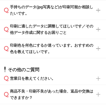
「.ai」形式または「.psd」形式で保存し、お見
せいただければ、弊社にて無料でデザインデー
積・ご注文フォームにアップロードしてご入稿
手持ちのデータ(jpg写真など)が印刷可能か相談し
一部商品は入稿用テンプレートのご用意があり
タを1点作成いたします。
ください。
たいです。
ます。各商品ページの『印刷方法・テンプレー
ト』からダウンロードをお願いいたします。
ご入稿後は経験豊富なスタッフがデータに不備
印刷に適したデータに調整してほしいです／その
入稿用のテンプレートはPDF形式ですが、
印刷に適したデータ・解像度かどうか、担当ス
がないかチェックし、お客様と確認してから印
IllustratorやPhotoshopで開いてご利用いただけ
他データ作成に関するお困りごと
タッフが事前に確認いたします。
刷に進みますので、ご安心ください。
ます。詳しい手順は「
入稿テンプレートの使い
データはお見積・ご注文・
お問い合わせフォー
方
」をご確認ください。
印刷色を何色にするか迷っています。おすすめの
ム
へ添付いただくか、担当スタッフ宛にメール
データ作成でお困りの際には、担当スタッフが
でお送りください。
色を教えてほしいです。
サポートいたしますのでお気軽にご相談くださ
仕上がりに影響しそうな点もチェックいたしま
い。
すので、データのご相談だけでもお気軽にお問
お問い合わせフォーム
や、見積/注文フォーム
お見積・ご注文・
お問い合わせフォーム
からご
その他のご質問
い合わせください。
から添付してお送りください。
相談いただきますと、担当スタッフがお客様の
ご希望や商品の本体色を確認し、印刷色をご提
営業日を教えてください。
なお、印刷用データの作り方に関する詳細は、
・解像度の低いデータをトレース/調整してほ
案させていただきます。
「
完全データ入稿
」をご参照ください。
しい
本体色がブラック、ネイビーなど濃色の場合は
商品不良・印刷不良があった場合、返品や交換は
営業日は平日の10:00～18:00で、土日祝日はお
解像度の低い画像や、手書きのイラスト、写真
白色か淡い色の印刷色をおすすめしておりま
できますか？
休みとなります。注文・見積・お問い合わせ
などを、印刷に適したベクターデータに変換し
す。
は、土日祝日でもお送りいただければ、出社後
ます。→
詳しく見る