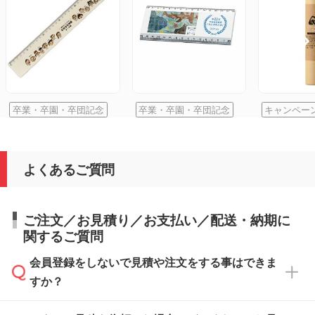
卒業・卒園・卒団記念
卒業・卒園・卒団記念
キャンペー
よくあるご質問
ご注文／お見積り／お支払い／配送・納期に
関するご質問
会員登録をしないで見積や注文をする事はできま
すか？