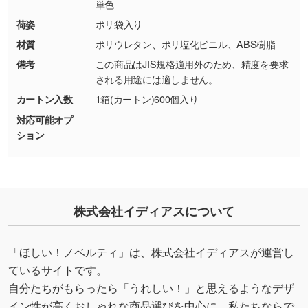
・お客様のご都合による返品・交換依頼(商
単色
品・色・数量などの注文間違い等)
・背景がある画像からキャラクター部分だけを
荷姿
ポリ袋入り
使いたいです
材質
ポリウレタン、ポリ塩化ビニル、ABS樹脂
シンプルな背景のデータや、使いたいキャラク
備考
この商品はJIS規格適用外のため、精度を要求
ター部分の輪郭がはっきりしているデータは切
される用途には適しません。
り抜き処理が可能です。→
詳しく見る
カートン入数
1箱(カートン)600個入り
対応可能オプ
・持っているデータの背景が足りない／塗り足
ション
しの作り方が分からない
印刷したいデータが印刷範囲よりも小さい場
合、シンプルな色・柄の背景であれば拡張が可
能です。→
詳しく見る
株式会社イディアスについて
・デザインにQRコードを入れたい／QRコード
を生成してほしい
「ほしい！ノベルティ」は、株式会社イディアスが運営し
URLをご指定いただければ、QRコードを生成
ているサイトです。
いたします。配置のご相談にも応じています。
自分たちがもらったら「うれしい！」と思えるようなデザ
→
詳しく見る
イン性が高くおしゃれな商品選びを中心に、私たちならで