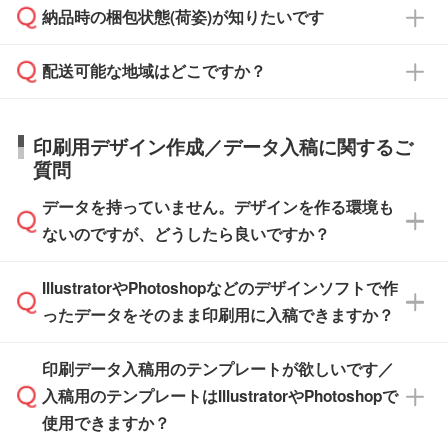
ご希望の際は担当スタッフまでお気軽にご相談
ご入金確認後、1～2営業日で出荷いたしま
納品時の梱包状態(荷姿)が知りたいです
い。
ご入金確認後に在庫を確保し、注文確定のご連
ください。
す。
在庫状況や印刷スケジュールを確認のうえ、対
絡を致します。ご入金いただくまで在庫の確保
応が可能かご案内いたします。
配送可能な地域はどこですか？
はできかねますので予めご了承ください。
商品によって異なります。各ページにある商品
納期は商品や数量、印刷方法、ご納品場所、在
また、お急ぎで印刷をご希望の場合は、最短5
詳細の荷姿欄をご確認ください。
庫の有無によって異なります。正確な日程はス
営業日で出荷可能な商品もご用意しておりま
【箱入り】 商品がひとつずつ箱に入っていま
日本全国へお届けが可能です。なお、海外への
タッフまでお問い合わせください。
印刷用デザイン作成／データ入稿に関するご
す。>>
対象商品はこちら
す。(白箱、化粧箱、ブリスターパックなど)
直接納品は行っておりませんので予めご了承く
質問
※最短出荷日は商品によって異なります。各商
【袋入り】 商品がひとつずつ袋に入っていま
ださい。
また、商品ページ内の「出荷までのスケジュー
品ページにてご確認ください
す。(透明袋、デザイン袋など)
データを持っていません。デザインを作る環境も
ル」に注文予定日をご入力いただくと、おおよ
【個包装なし】 個包装がされていない状態で
ないのですが、どうしたら良いですか？
その締切日や出荷目安をご確認いただけます。
納品します。
商品在庫や印刷ラインを確保するためにも、商
※化粧箱から白箱への入れ替えや、オリジナル
IllustratorやPhotoshopなどのデザインソフトで作
品が決まりましたらお早めのご発注をお願いい
無料の「
デザインシミュレーター
」を使えば、
箱の作成は原則承っておりません。
たします。
ったデータをそのまま印刷用に入稿できますか？
PCやスマホから簡単にデザインを作成できま
す。スタンプやテンプレートも豊富なので、デ
※土日祝日を除く営業日換算です。
印刷データ入稿用のテンプレートが欲しいです／
ザインソフトがなくても安心です。
IllustratorやPhotoshop、CLIP STUDIOなどのデ
※沖縄・離島は追加日数がかかります。
入稿用のテンプレートはIllustratorやPhotoshopで
ザインソフトでこだわりのデザインを作成した
また、「
データ作成サービス
」もご利用いただ
使用できますか？
い方は、
完全データ入稿
がおすすめです。
けます。ご希望の文言・書体・印刷色をお知ら