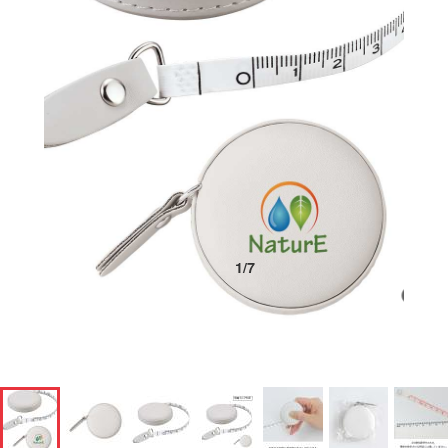
1
/
7