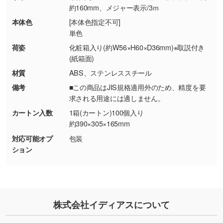
・商品到着後7日以上経過している場合
しく見る
約160mm、メジャー表示/3ｍ
・お客様のご都合による返品・交換依頼(商
本体色
[本体色指定不可]
品・色・数量などの注文間違い等)
・背景がある画像からキャラクター部分だけを
単色
使いたいです
荷姿
化粧箱入り(約W56×H60×D36mm)※取説付き
シンプルな背景のデータや、使いたいキャラク
(紙箱面)
ター部分の輪郭がはっきりしているデータは切
材質
ABS、ステンレススチール
り抜き処理が可能です。→
詳しく見る
備考
■この商品はJIS規格適用外のため、精度を要
求される用途には適しません。
・持っているデータの背景が足りない／塗り足
カートン入数
1箱(カートン)100個入り
しの作り方が分からない
約390×305×165mm
印刷したいデータが印刷範囲よりも小さい場
対応可能オプ
包装
合、シンプルな色・柄の背景であれば拡張が可
ション
能です。→
詳しく見る
・デザインにQRコードを入れたい／QRコード
を生成してほしい
株式会社イディアスについて
URLをご指定いただければ、QRコードを生成
いたします。配置のご相談にも応じています。