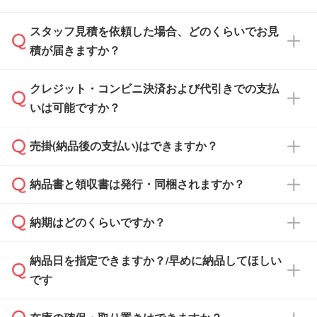
スタッフ見積を依頼した場合、どのくらいでお見
可能です。見積・注文フォームにて『ゲストの
積が届きますか？
まま進む』ボタンからお進みのうえ、ご依頼く
ださい。
クレジット・コンビニ決済および代引きでの支払
通常、翌営業日までにお送りしております。混
いは可能ですか？
雑状況によっては、お時間をいただくこともご
ざいます。予めご了承ください。土日祝日にご
売掛(納品後の支払い)はできますか？
依頼いただいた場合は、翌営業日以降のご連絡
銀行振込のみのご対応となります。
となります。
納品書と領収書は発行・同梱されますか？
基本的には先入金をお願いしておりますが、自
治体・行政機関・学校・病院・上場企業様 な
納期はどのくらいですか？
どの場合は、月末締め翌月末払いに対応可能で
納品書・領収書は ご依頼をいただいた場合の
す。
み発行しております。商品への同梱はしておら
納品日を指定できますか？/早めに納品してほしい
ず、通常はPDFデータをメール添付でお送りし
・印刷する場合(500個程度)
また、卒業・卒園記念品で対策委員会や個人様
です
ます。
ご入金、イメージ画像の校了から約2週間～2
からご注文いただく場合でも、お支払い元が学
原本の郵送をご希望の場合は、担当スタッフま
週間半でご納品いたします。
校や幼稚園・保育園であれば、同様の条件でご
たは注文フォームの『ご注文に関する備考欄』