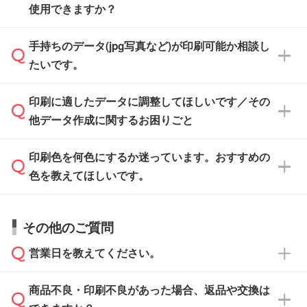
また、「
データ作成サービス
」もご利用いただ
使用できますか？
い方は、
完全データ入稿
がおすすめです。
けます。ご希望の文言・書体・印刷色をお知ら
「.ai」形式または「.psd」形式で保存し、お見
せいただければ、弊社にて無料でデザインデー
積・ご注文フォームにアップロードしてご入稿
手持ちのデータ(jpg写真など)が印刷可能か相談し
一部商品は入稿用テンプレートのご用意があり
タを1点作成いたします。
ください。
たいです。
ます。各商品ページの『印刷方法・テンプレー
ト』からダウンロードをお願いいたします。
ご入稿後は経験豊富なスタッフがデータに不備
印刷に適したデータに調整してほしいです／その
入稿用のテンプレートはPDF形式ですが、
印刷に適したデータ・解像度かどうか、担当ス
がないかチェックし、お客様と確認してから印
IllustratorやPhotoshopで開いてご利用いただけ
他データ作成に関するお困りごと
タッフが事前に確認いたします。
刷に進みますので、ご安心ください。
ます。詳しい手順は「
入稿テンプレートの使い
データはお見積・ご注文・
お問い合わせフォー
方
」をご確認ください。
印刷色を何色にするか迷っています。おすすめの
ム
へ添付いただくか、担当スタッフ宛にメール
データ作成でお困りの際には、担当スタッフが
でお送りください。
色を教えてほしいです。
サポートいたしますのでお気軽にご相談くださ
仕上がりに影響しそうな点もチェックいたしま
い。
すので、データのご相談だけでもお気軽にお問
お問い合わせフォーム
や、見積/注文フォーム
お見積・ご注文・
お問い合わせフォーム
からご
その他のご質問
い合わせください。
から添付してお送りください。
相談いただきますと、担当スタッフがお客様の
ご希望や商品の本体色を確認し、印刷色をご提
営業日を教えてください。
なお、印刷用データの作り方に関する詳細は、
・解像度の低いデータをトレース/調整してほ
案させていただきます。
「
完全データ入稿
」をご参照ください。
しい
本体色がブラック、ネイビーなど濃色の場合は
商品不良・印刷不良があった場合、返品や交換は
営業日は平日の10:00～18:00で、土日祝日はお
解像度の低い画像や、手書きのイラスト、写真
白色か淡い色の印刷色をおすすめしておりま