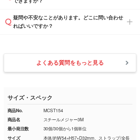
できますか？
休みとなります。注文・見積・お問い合わせ
などを、印刷に適したベクターデータに変換し
す。
は、土日祝日でもお送りいただければ、出社後
ます。→
詳しく見る
本体色がナチュラルなど淡色の場合、印刷をく
疑問や不安なことがあります。どこに問い合わせ
速やかに対応いたします。
お手数をお掛けいたしますが、至急担当スタッ
っきりと目立たせたいときは濃い印刷色が、柔
ればいいですか？
フまでご連絡ください。商品の状況を確認し、
・フルカラーデータを1色に変換してほしい
らかい雰囲気にしたいときは淡い印刷色が映え
改めてご案内いたします。
シルク印刷、レーザー彫刻など印刷方法にあわ
ます。
せて、フルカラーのデータを1色になおしま
お問い合わせフォームをご利用ください。1営
【返品・交換の対象】
す。→
詳しく見る
業日以内に担当スタッフよりメールにてご連絡
また、お選びいただいた印刷色が本体色に合わ
・お届け時に商品が損傷・故障している場合
いたします。
ない場合や仕上がりに影響しそうな場合は、ス
よくある質問をもっと見る
・ご注文と異なる商品が届いた場合
・1色印刷でグラデーションや濃淡を表現した
お急ぎの場合はお電話でのご質問も受け付けて
タッフから別の色をご案内することもございま
・印刷不良があった場合
い
おります。下記電話番号までお問い合わせくだ
す。
※印刷不良は原則として“再印刷”でご対応させ
網点という技法で濃淡を表現することができま
さい。
ていただいております。
す。濃淡の差が分かるデータに調整いたしま
サイズ・スペック
※詳しくは「
商品の良品基準について
」をご覧
す。→
詳しく見る
TEL：0422-29-9911 営業時間10:00～
ください。
18:00(土日祝日除く)
商品No.
MCST154
・コーポレートカラーを使って印刷したい／印
お問い合わせフォームはこちら
商品名
スチールメジャー3M
【返品・交換ができない場合】
刷色にこだわりがある
最小発注数
30個/30個から1個単位
・お客様の元で商品を加工された場合、または
DIC・PANTONEなどのカラーチップの指定や、
商品が破損した場合
現物支給による色指定も承っております。→
詳
サイズ
本体/約W54×H57×D32mm、ストラップ/全長