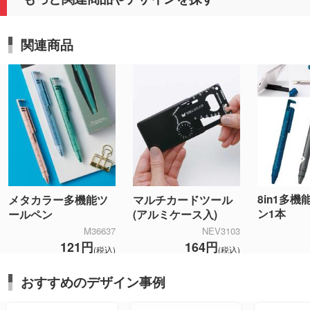
関連商品
8in1多
メタカラー多機能ツ
マルチカードツール
ン1本
ールペン
(アルミケース入)
M36637
NEV3103
121円
164円
(税込)
(税込)
おすすめのデザイン事例