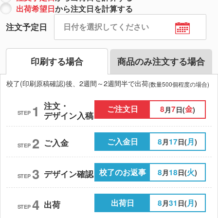
出荷希望日
から注文日を計算する
注文予定日
印刷する場合
商品のみ注文する場合
校了(印刷原稿確認)後、2週間～2週間半で出荷
(数量500個程度の場合)
注文・
1
ご注文日
8
7
金
月
日(
)
STEP
デザイン入稿
2
ご入金日
8
17
月
月
日(
)
ご入金
STEP
3
校了のお返事
8
18
火
月
日(
)
デザイン確認
STEP
4
出荷日
8
31
月
月
日(
)
出荷
STEP