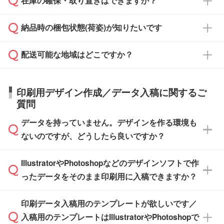
在庫の確保・取り置きはできますか？
ご希望の納期がある場合は、お問い合わせ・お
対応できる場合がございます。
よりお知らせください。
・商品のみ注文する場合(サンプル購入を含む)
見積もり・ご注文時にその旨をお知らせくださ
ご希望の際は担当スタッフまでお気軽にご相談
ご入金確認後、1～2営業日で出荷いたしま
納品時の梱包状態(荷姿)が知りたいです
い。
ご入金確認後に在庫を確保し、注文確定のご連
ください。
す。
在庫状況や印刷スケジュールを確認のうえ、対
絡を致します。ご入金いただくまで在庫の確保
応が可能かご案内いたします。
配送可能な地域はどこですか？
はできかねますので予めご了承ください。
商品によって異なります。各ページにある商品
納期は商品や数量、印刷方法、ご納品場所、在
また、お急ぎで印刷をご希望の場合は、最短5
詳細の荷姿欄をご確認ください。
庫の有無によって異なります。正確な日程はス
営業日で出荷可能な商品もご用意しておりま
【箱入り】 商品がひとつずつ箱に入っていま
日本全国へお届けが可能です。なお、海外への
タッフまでお問い合わせください。
印刷用デザイン作成／データ入稿に関するご
す。>>
対象商品はこちら
す。(白箱、化粧箱、ブリスターパックなど)
直接納品は行っておりませんので予めご了承く
質問
※最短出荷日は商品によって異なります。各商
【袋入り】 商品がひとつずつ袋に入っていま
ださい。
また、商品ページ内の「出荷までのスケジュー
品ページにてご確認ください
す。(透明袋、デザイン袋など)
データを持っていません。デザインを作る環境も
ル」に注文予定日をご入力いただくと、おおよ
【個包装なし】 個包装がされていない状態で
ないのですが、どうしたら良いですか？
その締切日や出荷目安をご確認いただけます。
納品します。
商品在庫や印刷ラインを確保するためにも、商
※化粧箱から白箱への入れ替えや、オリジナル
IllustratorやPhotoshopなどのデザインソフトで作
品が決まりましたらお早めのご発注をお願いい
無料の「
デザインシミュレーター
」を使えば、
箱の作成は原則承っておりません。
たします。
ったデータをそのまま印刷用に入稿できますか？
PCやスマホから簡単にデザインを作成できま
す。スタンプやテンプレートも豊富なので、デ
※土日祝日を除く営業日換算です。
印刷データ入稿用のテンプレートが欲しいです／
ザインソフトがなくても安心です。
IllustratorやPhotoshop、CLIP STUDIOなどのデ
※沖縄・離島は追加日数がかかります。
入稿用のテンプレートはIllustratorやPhotoshopで
ザインソフトでこだわりのデザインを作成した