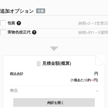
追加オプション
任意
包装
納期+2～3営業日
実物色校正代
納期+約1～2週間
見積金額(概算)
円
税込合計
--
(1個あたり約
円)
商品
--
製版代
--
内訳を開く