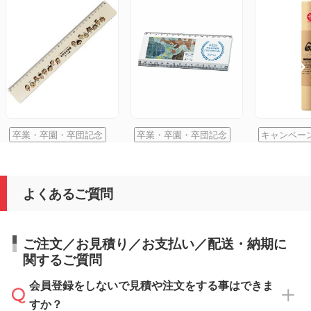
卒業・卒園・卒団記念
卒業・卒園・卒団記念
キャンペー
よくあるご質問
ご注文／お見積り／お支払い／配送・納期に
関するご質問
会員登録をしないで見積や注文をする事はできま
すか？