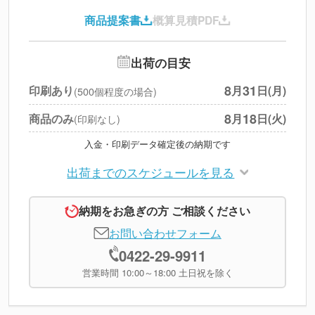
印刷代
--
商品提案書
概算見積PDF
送料
--
※
北海道・沖縄・離島 別途
追加オプション
--
出荷の目安
円
税別合計
8
31
印刷あり
月
日(月)
(500個程度の場合)
※
上記小計は税別です
8
18
商品のみ
月
日(火)
(印刷なし)
入金・印刷データ確定後の納期です
出荷までのスケジュールを見る
納期をお急ぎの方 ご相談ください
お問い合わせフォーム
0422-29-9911
営業時間 10:00～18:00 土日祝を除く