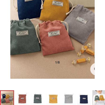
1
/
8