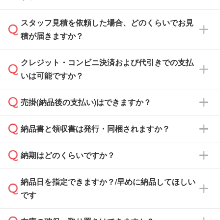
スタッフ見積を依頼した場合、どのくらいでお見
可能です。見積・注文フォームにて『ゲストの
積が届きますか？
まま進む』ボタンからお進みのうえ、ご依頼く
ださい。
クレジット・コンビニ決済および代引きでの支払
通常、翌営業日までにお送りしております。混
いは可能ですか？
雑状況によっては、お時間をいただくこともご
ざいます。予めご了承ください。土日祝日にご
売掛(納品後の支払い)はできますか？
依頼いただいた場合は、翌営業日以降のご連絡
銀行振込のみのご対応となります。
となります。
納品書と領収書は発行・同梱されますか？
基本的には先入金をお願いしておりますが、自
治体・行政機関・学校・病院・上場企業様 な
納期はどのくらいですか？
どの場合は、月末締め翌月末払いに対応可能で
納品書・領収書は ご依頼をいただいた場合の
す。
み発行しております。商品への同梱はしておら
納品日を指定できますか？/早めに納品してほしい
ず、通常はPDFデータをメール添付でお送りし
・印刷する場合(500個程度)
また、卒業・卒園記念品で対策委員会や個人様
です
ます。
ご入金、イメージ画像の校了から約2週間～2
からご注文いただく場合でも、お支払い元が学
原本の郵送をご希望の場合は、担当スタッフま
週間半でご納品いたします。
校や幼稚園・保育園であれば、同様の条件でご
たは注文フォームの『ご注文に関する備考欄』