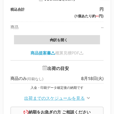
円
税込合計
--
(1個あたり約
円)
商品
--
送料
--
※
北海道・沖縄・離島 別途
内訳を開く
円
税別合計
商品提案書
概算見積PDF
※
上記小計は税別です
出荷の目安
8
18
商品のみ
月
日(火)
(印刷なし)
入金・印刷データ確定後の納期です
出荷までのスケジュールを見る
納期をお急ぎの方 ご相談ください