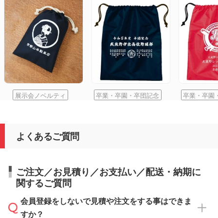
展示会ノベルティ
卒業・卒園・卒団記念
卒業・卒園
よくあるご質問
ご注文／お見積り／お支払い／配送・納期に
関するご質問
会員登録をしないで見積や注文をする事はできま
すか？