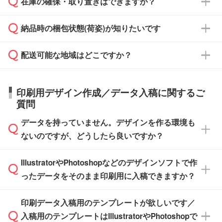
在庫の確保・取り置きはできますか？
ご希望の納期がある場合は、お問い合わせ・お
対応できる場合がございます。
よりお知らせください。
・商品のみ注文する場合(サンプル購入を含む)
見積もり・ご注文時にその旨をお知らせくださ
ご希望の際は担当スタッフまでお気軽にご相談
ご入金確認後、1～2営業日で出荷いたしま
納品時の梱包状態(荷姿)が知りたいです
い。
ご入金確認後に在庫を確保し、注文確定のご連
ください。
す。
在庫状況や印刷スケジュールを確認のうえ、対
絡を致します。ご入金いただくまで在庫の確保
応が可能かご案内いたします。
配送可能な地域はどこですか？
はできかねますので予めご了承ください。
商品によって異なります。各ページにある商品
納期は商品や数量、印刷方法、ご納品場所、在
また、お急ぎで印刷をご希望の場合は、最短5
詳細の荷姿欄をご確認ください。
庫の有無によって異なります。正確な日程はス
営業日で出荷可能な商品もご用意しておりま
【箱入り】 商品がひとつずつ箱に入っていま
日本全国へお届けが可能です。なお、海外への
タッフまでお問い合わせください。
印刷用デザイン作成／データ入稿に関するご
す。>>
対象商品はこちら
す。(白箱、化粧箱、ブリスターパックなど)
直接納品は行っておりませんので予めご了承く
質問
※最短出荷日は商品によって異なります。各商
【袋入り】 商品がひとつずつ袋に入っていま
ださい。
また、商品ページ内の「出荷までのスケジュー
品ページにてご確認ください
す。(透明袋、デザイン袋など)
データを持っていません。デザインを作る環境も
ル」に注文予定日をご入力いただくと、おおよ
【個包装なし】 個包装がされていない状態で
ないのですが、どうしたら良いですか？
その締切日や出荷目安をご確認いただけます。
納品します。
商品在庫や印刷ラインを確保するためにも、商
※化粧箱から白箱への入れ替えや、オリジナル
IllustratorやPhotoshopなどのデザインソフトで作
品が決まりましたらお早めのご発注をお願いい
無料の「
デザインシミュレーター
」を使えば、
箱の作成は原則承っておりません。
たします。
ったデータをそのまま印刷用に入稿できますか？
PCやスマホから簡単にデザインを作成できま
す。スタンプやテンプレートも豊富なので、デ
※土日祝日を除く営業日換算です。
印刷データ入稿用のテンプレートが欲しいです／
ザインソフトがなくても安心です。
IllustratorやPhotoshop、CLIP STUDIOなどのデ
※沖縄・離島は追加日数がかかります。
入稿用のテンプレートはIllustratorやPhotoshopで
ザインソフトでこだわりのデザインを作成した