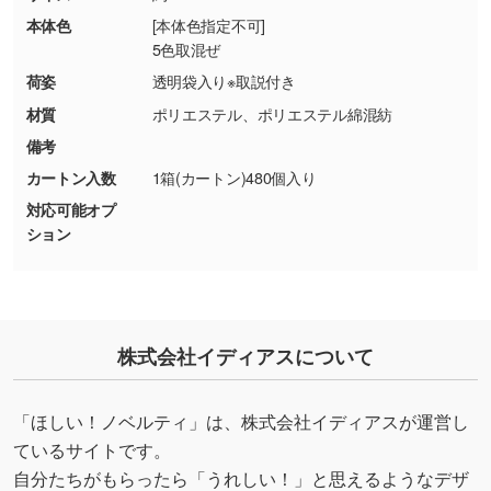
・商品到着後7日以上経過している場合
しく見る
本体色
[本体色指定不可]
・お客様のご都合による返品・交換依頼(商
5色取混ぜ
品・色・数量などの注文間違い等)
・背景がある画像からキャラクター部分だけを
荷姿
透明袋入り※取説付き
使いたいです
材質
ポリエステル、ポリエステル綿混紡
シンプルな背景のデータや、使いたいキャラク
備考
ター部分の輪郭がはっきりしているデータは切
カートン入数
1箱(カートン)480個入り
り抜き処理が可能です。→
詳しく見る
対応可能オプ
ション
・持っているデータの背景が足りない／塗り足
しの作り方が分からない
印刷したいデータが印刷範囲よりも小さい場
合、シンプルな色・柄の背景であれば拡張が可
能です。→
詳しく見る
株式会社イディアスについて
・デザインにQRコードを入れたい／QRコード
「ほしい！ノベルティ」は、株式会社イディアスが運営し
を生成してほしい
ているサイトです。
URLをご指定いただければ、QRコードを生成
自分たちがもらったら「うれしい！」と思えるようなデザ
いたします。配置のご相談にも応じています。