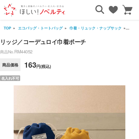
TOP
エコバッグ・トートバッグ
巾着・リュック・ナップサック
リッ
リッジ／コーデュロイ巾着ポーチ
RM44052
商品No.
163
商品価格
円(税込)
名入れ不可