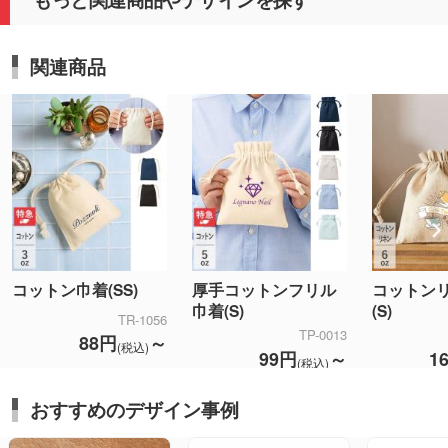
関連商品
コットン巾着(SS)
厚手コットンフリル
コットン
巾着(S)
(S)
TR-1056
TP-0013
88円
～
(税込)
99円
～
1
(税込)
おすすめのデザイン事例