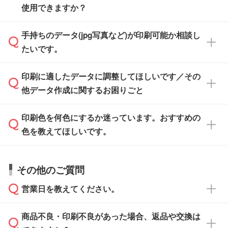
また、「
データ作成サービス
」もご利用いただ
使用できますか？
い方は、
完全データ入稿
がおすすめです。
けます。ご希望の文言・書体・印刷色をお知ら
「.ai」形式または「.psd」形式で保存し、お見
せいただければ、弊社にて無料でデザインデー
積・ご注文フォームにアップロードしてご入稿
手持ちのデータ(jpg写真など)が印刷可能か相談し
一部商品は入稿用テンプレートのご用意があり
タを1点作成いたします。
ください。
たいです。
ます。各商品ページの『印刷方法・テンプレー
ト』からダウンロードをお願いいたします。
ご入稿後は経験豊富なスタッフがデータに不備
印刷に適したデータに調整してほしいです／その
入稿用のテンプレートはPDF形式ですが、
印刷に適したデータ・解像度かどうか、担当ス
がないかチェックし、お客様と確認してから印
IllustratorやPhotoshopで開いてご利用いただけ
他データ作成に関するお困りごと
タッフが事前に確認いたします。
刷に進みますので、ご安心ください。
ます。詳しい手順は「
入稿テンプレートの使い
データはお見積・ご注文・
お問い合わせフォー
方
」をご確認ください。
印刷色を何色にするか迷っています。おすすめの
ム
へ添付いただくか、担当スタッフ宛にメール
データ作成でお困りの際には、担当スタッフが
でお送りください。
色を教えてほしいです。
サポートいたしますのでお気軽にご相談くださ
仕上がりに影響しそうな点もチェックいたしま
い。
すので、データのご相談だけでもお気軽にお問
お問い合わせフォーム
や、見積/注文フォーム
お見積・ご注文・
お問い合わせフォーム
からご
その他のご質問
い合わせください。
から添付してお送りください。
相談いただきますと、担当スタッフがお客様の
ご希望や商品の本体色を確認し、印刷色をご提
営業日を教えてください。
なお、印刷用データの作り方に関する詳細は、
・解像度の低いデータをトレース/調整してほ
案させていただきます。
「
完全データ入稿
」をご参照ください。
しい
本体色がブラック、ネイビーなど濃色の場合は
商品不良・印刷不良があった場合、返品や交換は
営業日は平日の10:00～18:00で、土日祝日はお
解像度の低い画像や、手書きのイラスト、写真
白色か淡い色の印刷色をおすすめしておりま