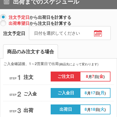
出荷までのスケジュール
注文予定日
から出荷日を計算する
出荷希望日
から注文日を計算する
注文予定日
商品のみ注文する場合
ご入金確認後、1～2営業日で出荷
(納品先によって変わります)
1
ご注文日
8
7
金
注文
月
日(
)
STEP
2
ご入金日
8
17
月
月
日(
)
ご入金
STEP
3
出荷日
8
18
火
出荷
月
日(
)
STEP