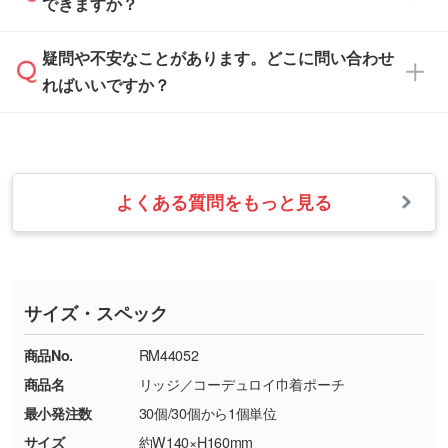
できますか？
休みとなります。注文・見積・お問い合わせ
などを、印刷に適したベクターデータに変換し
す。
は、土日祝日でもお送りいただければ、出社後
ます。→
詳しく見る
本体色がナチュラルなど淡色の場合、印刷をく
疑問や不安なことがあります。どこに問い合わせ
速やかに対応いたします。
お手数をお掛けいたしますが、至急担当スタッ
っきりと目立たせたいときは濃い印刷色が、柔
ればいいですか？
フまでご連絡ください。商品の状況を確認し、
・フルカラーデータを1色に変換してほしい
らかい雰囲気にしたいときは淡い印刷色が映え
改めてご案内いたします。
シルク印刷、レーザー彫刻など印刷方法にあわ
ます。
せて、フルカラーのデータを1色になおしま
お問い合わせフォームをご利用ください。1営
【返品・交換の対象】
す。→
詳しく見る
業日以内に担当スタッフよりメールにてご連絡
また、お選びいただいた印刷色が本体色に合わ
・お届け時に商品が損傷・故障している場合
いたします。
ない場合や仕上がりに影響しそうな場合は、ス
よくある質問をもっと見る
・ご注文と異なる商品が届いた場合
・1色印刷でグラデーションや濃淡を表現した
お急ぎの場合はお電話でのご質問も受け付けて
タッフから別の色をご案内することもございま
・印刷不良があった場合
い
おります。下記電話番号までお問い合わせくだ
す。
※印刷不良は原則として“再印刷”でご対応させ
網点という技法で濃淡を表現することができま
さい。
ていただいております。
す。濃淡の差が分かるデータに調整いたしま
サイズ・スペック
※詳しくは「
商品の良品基準について
」をご覧
す。→
詳しく見る
TEL：0422-29-9911 営業時間10:00～
ください。
18:00(土日祝日除く)
商品No.
RM44052
・コーポレートカラーを使って印刷したい／印
お問い合わせフォームはこちら
商品名
リッジ／コーデュロイ巾着ポーチ
【返品・交換ができない場合】
刷色にこだわりがある
最小発注数
30個/30個から1個単位
・お客様の元で商品を加工された場合、または
DIC・PANTONEなどのカラーチップの指定や、
商品が破損した場合
現物支給による色指定も承っております。→
詳
サイズ
約W140×H160mm