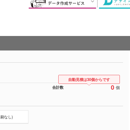
自動見積は30個からです
0
個
合計数
印刷なし)