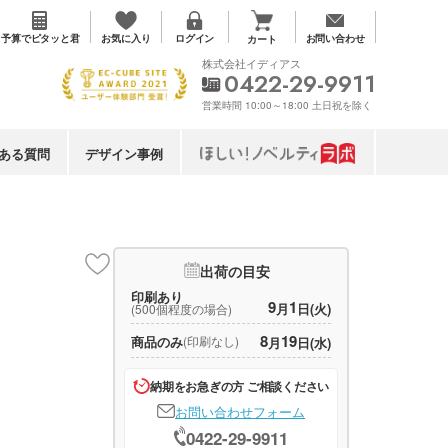
お気に入り
予算で
ピタッと君
ログイン
お問い合わせ
カート
株式会社イディアス
0422-29-9911
営業時間 10:00～18:00 土日祝を除く
ある質問
デザイン事例
出荷の目安
印刷あり
9
1
月
日(火)
(500個程度の場合)
8
19
商品のみ
(印刷なし)
月
日(水)
納期をお急ぎの方 ご相談ください
お問い合わせフォーム
0422-29-9911