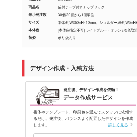
商品名
反射テープ付きナップサック
最小発注数
30個/30個から1個単位
サイズ
本体/約W350×H410mm、ショルダー紐/約W5×H8
本体色
[本体色指定不可] ライトブルー・オレンジ2色
荷姿
ポリ袋入り
デザイン作成・入稿方法
発注後、デザイン作成を依頼！
データ作成サービス
書体やテンプレート、印刷色を選んでスタッフに依頼す
るだけ。発注後、バランスよく配置したデザインを作成
します。
詳しく見る