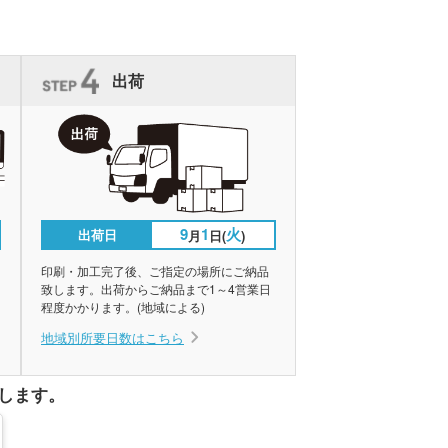
出荷
9
1
火
出荷日
月
日(
)
印刷・加工完了後、ご指定の場所にご納品
致します。出荷からご納品まで1～4営業日
程度かかります。(地域による)
地域別所要日数はこちら
します。