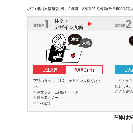
校了(印刷原稿確認)後、2週間～2週間半で出荷
(数量500個程
注文・
デザイン入稿
8
9
日
ご注文日
ご入
月
日(
)
下記の方法でご注文・デザイン入稿くださ
ご注文から
い。
たします。
ご入金確認
注文フォーム(商品ページ)
担当者にメール
FAX送付
在庫は