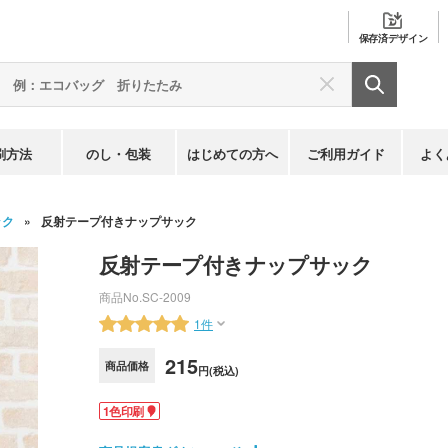
保存済
デザイン
刷方法
のし・包装
はじめての方へ
ご利用ガイド
よく
ック
反射テープ付きナップサック
反射テープ付きナップサック
商品No.
SC-2009
1件
215
商品価格
円(税込)
1色印刷