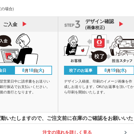
度の場合)
デザイン
確認
ご入金
(画像校正)
8
18
火
8
19
水
金日
校了のお返事
月
日(
)
月
日(
)
翌営業日中に請求書をお送りい
デザイン入稿後、印刷のイメージ画像を作
銀行振込でお支払いください。
成しお送りします。OKのお返事を頂いてか
後の進行となります。
ら印刷を開始いたします。
変動いたしますので、
ご注文前に在庫のご確認をお願いいた
注文の流れを詳しく見る