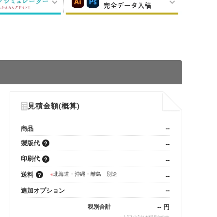
見積金額(概算)
商品
--
製版代
--
印刷代
--
送料
※
北海道・沖縄・離島 別途
--
追加オプション
--
--
円
税別合計
※
上記小計は税別です