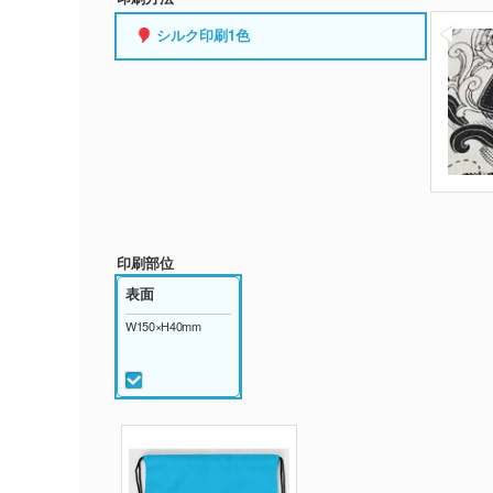
シルク印刷1色
印刷部位
表面
W150×H40mm