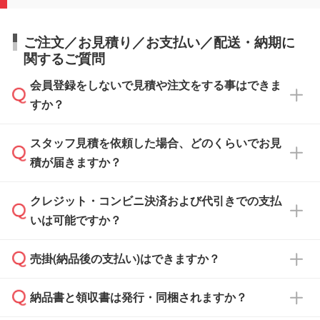
ご注文／お見積り／お支払い／配送・納期に
関するご質問
会員登録をしないで見積や注文をする事はできま
すか？
スタッフ見積を依頼した場合、どのくらいでお見
可能です。見積・注文フォームにて『ゲストの
積が届きますか？
まま進む』ボタンからお進みのうえ、ご依頼く
ださい。
クレジット・コンビニ決済および代引きでの支払
通常、翌営業日までにお送りしております。混
いは可能ですか？
雑状況によっては、お時間をいただくこともご
ざいます。予めご了承ください。土日祝日にご
売掛(納品後の支払い)はできますか？
依頼いただいた場合は、翌営業日以降のご連絡
銀行振込のみのご対応となります。
となります。
納品書と領収書は発行・同梱されますか？
基本的には先入金をお願いしておりますが、自
治体・行政機関・学校・病院・上場企業様 な