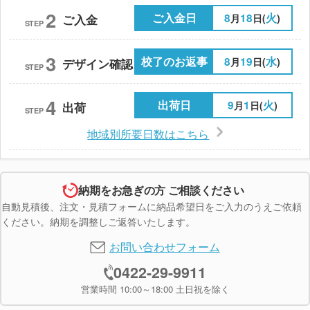
2
ご入金日
8
18
火
月
日(
)
ご入金
STEP
3
校了のお返事
8
19
水
月
日(
)
デザイン確認
STEP
4
出荷日
9
1
火
月
日(
)
出荷
STEP
地域別所要日数はこちら
納期をお急ぎの方 ご相談ください
自動見積後、注文・見積フォームに納品希望日をご入力のうえご依頼
ください。納期を調整しご返答いたします。
お問い合わせフォーム
0422-29-9911
営業時間 10:00～18:00 土日祝を除く