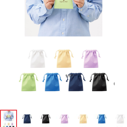
1
/
17