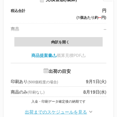
円
税込合計
--
(1個あたり約
円)
商品
--
製版代
--
内訳を開く
印刷代
--
商品提案書
概算見積PDF
送料
--
※
北海道・沖縄・離島 別途
追加オプション
--
出荷の目安
円
税別合計
9
1
印刷あり
月
日(火)
(500個程度の場合)
※
上記小計は税別です
8
19
商品のみ
月
日(水)
(印刷なし)
入金・印刷データ確定後の納期です
出荷までのスケジュールを見る