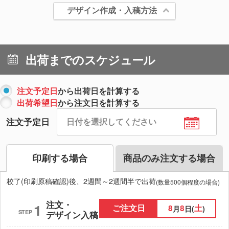
デザイン作成・入稿方法
出荷までのスケジュール
注文予定日
から出荷日を計算する
出荷希望日
から注文日を計算する
注文予定日
印刷する場合
商品のみ注文する場合
校了(印刷原稿確認)後、2週間～2週間半で出荷
(数量500個程度の場合)
注文・
1
ご注文日
8
8
土
月
日(
)
STEP
デザイン入稿