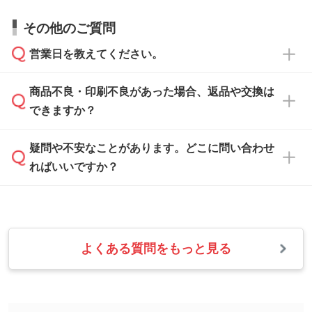
すので、データのご相談だけでもお気軽にお問
お問い合わせフォーム
や、見積/注文フォーム
お見積・ご注文・
お問い合わせフォーム
からご
その他のご質問
い合わせください。
から添付してお送りください。
相談いただきますと、担当スタッフがお客様の
ご希望や商品の本体色を確認し、印刷色をご提
営業日を教えてください。
なお、印刷用データの作り方に関する詳細は、
・解像度の低いデータをトレース/調整してほ
案させていただきます。
「
完全データ入稿
」をご参照ください。
しい
本体色がブラック、ネイビーなど濃色の場合は
商品不良・印刷不良があった場合、返品や交換は
営業日は平日の10:00～18:00で、土日祝日はお
解像度の低い画像や、手書きのイラスト、写真
白色か淡い色の印刷色をおすすめしておりま
できますか？
休みとなります。注文・見積・お問い合わせ
などを、印刷に適したベクターデータに変換し
す。
は、土日祝日でもお送りいただければ、出社後
ます。→
詳しく見る
本体色がナチュラルなど淡色の場合、印刷をく
疑問や不安なことがあります。どこに問い合わせ
速やかに対応いたします。
お手数をお掛けいたしますが、至急担当スタッ
っきりと目立たせたいときは濃い印刷色が、柔
ればいいですか？
フまでご連絡ください。商品の状況を確認し、
・フルカラーデータを1色に変換してほしい
らかい雰囲気にしたいときは淡い印刷色が映え
改めてご案内いたします。
シルク印刷、レーザー彫刻など印刷方法にあわ
ます。
せて、フルカラーのデータを1色になおしま
お問い合わせフォームをご利用ください。1営
【返品・交換の対象】
す。→
詳しく見る
業日以内に担当スタッフよりメールにてご連絡
また、お選びいただいた印刷色が本体色に合わ
・お届け時に商品が損傷・故障している場合
いたします。
ない場合や仕上がりに影響しそうな場合は、ス
よくある質問をもっと見る
・ご注文と異なる商品が届いた場合
・1色印刷でグラデーションや濃淡を表現した
お急ぎの場合はお電話でのご質問も受け付けて
タッフから別の色をご案内することもございま
・印刷不良があった場合
い
おります。下記電話番号までお問い合わせくだ
す。
※印刷不良は原則として“再印刷”でご対応させ
網点という技法で濃淡を表現することができま
さい。
ていただいております。
す。濃淡の差が分かるデータに調整いたしま