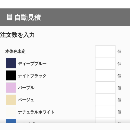
自動見積
注文数を入力
本体色未定
個
ディープブルー
個
ナイトブラック
個
パープル
個
ベージュ
個
ナチュラルホワイト
個
スカイブルー
個