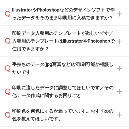
商品在庫や印刷ラインを確保するためにも、商
※化粧箱から白箱への入れ替えや、オリジナル
IllustratorやPhotoshopなどのデザインソフトで作
品が決まりましたらお早めのご発注をお願いい
無料の「
デザインシミュレーター
」を使えば、
箱の作成は原則承っておりません。
たします。
ったデータをそのまま印刷用に入稿できますか？
PCやスマホから簡単にデザインを作成できま
す。スタンプやテンプレートも豊富なので、デ
※土日祝日を除く営業日換算です。
印刷データ入稿用のテンプレートが欲しいです／
ザインソフトがなくても安心です。
IllustratorやPhotoshop、CLIP STUDIOなどのデ
※沖縄・離島は追加日数がかかります。
入稿用のテンプレートはIllustratorやPhotoshopで
ザインソフトでこだわりのデザインを作成した
また、「
データ作成サービス
」もご利用いただ
使用できますか？
い方は、
完全データ入稿
がおすすめです。
けます。ご希望の文言・書体・印刷色をお知ら
「.ai」形式または「.psd」形式で保存し、お見
せいただければ、弊社にて無料でデザインデー
積・ご注文フォームにアップロードしてご入稿
手持ちのデータ(jpg写真など)が印刷可能か相談し
一部商品は入稿用テンプレートのご用意があり
タを1点作成いたします。
ください。
たいです。
ます。各商品ページの『印刷方法・テンプレー
ト』からダウンロードをお願いいたします。
ご入稿後は経験豊富なスタッフがデータに不備
印刷に適したデータに調整してほしいです／その
入稿用のテンプレートはPDF形式ですが、
印刷に適したデータ・解像度かどうか、担当ス
がないかチェックし、お客様と確認してから印
IllustratorやPhotoshopで開いてご利用いただけ
他データ作成に関するお困りごと
タッフが事前に確認いたします。
刷に進みますので、ご安心ください。
ます。詳しい手順は「
入稿テンプレートの使い
データはお見積・ご注文・
お問い合わせフォー
方
」をご確認ください。
印刷色を何色にするか迷っています。おすすめの
ム
へ添付いただくか、担当スタッフ宛にメール
データ作成でお困りの際には、担当スタッフが
でお送りください。
色を教えてほしいです。
サポートいたしますのでお気軽にご相談くださ
仕上がりに影響しそうな点もチェックいたしま
い。