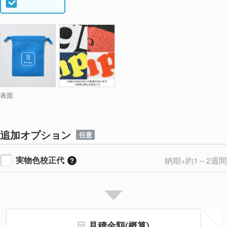
表面
追加オプション
任意
実物色校正代
納期+約1～2週間
見積金額(概算)