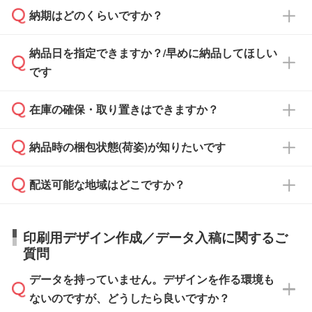
納期はどのくらいですか？
どの場合は、月末締め翌月末払いに対応可能で
納品書・領収書は ご依頼をいただいた場合の
す。
み発行しております。商品への同梱はしておら
納品日を指定できますか？/早めに納品してほしい
ず、通常はPDFデータをメール添付でお送りし
・印刷する場合(500個程度)
また、卒業・卒園記念品で対策委員会や個人様
です
ます。
ご入金、イメージ画像の校了から約2週間～2
からご注文いただく場合でも、お支払い元が学
原本の郵送をご希望の場合は、担当スタッフま
週間半でご納品いたします。
校や幼稚園・保育園であれば、同様の条件でご
たは注文フォームの『ご注文に関する備考欄』
在庫の確保・取り置きはできますか？
ご希望の納期がある場合は、お問い合わせ・お
対応できる場合がございます。
よりお知らせください。
・商品のみ注文する場合(サンプル購入を含む)
見積もり・ご注文時にその旨をお知らせくださ
ご希望の際は担当スタッフまでお気軽にご相談
ご入金確認後、1～2営業日で出荷いたしま
納品時の梱包状態(荷姿)が知りたいです
い。
ご入金確認後に在庫を確保し、注文確定のご連
ください。
す。
在庫状況や印刷スケジュールを確認のうえ、対
絡を致します。ご入金いただくまで在庫の確保
応が可能かご案内いたします。
配送可能な地域はどこですか？
はできかねますので予めご了承ください。
商品によって異なります。各ページにある商品
納期は商品や数量、印刷方法、ご納品場所、在
また、お急ぎで印刷をご希望の場合は、最短5
詳細の荷姿欄をご確認ください。
庫の有無によって異なります。正確な日程はス
営業日で出荷可能な商品もご用意しておりま
【箱入り】 商品がひとつずつ箱に入っていま
日本全国へお届けが可能です。なお、海外への
タッフまでお問い合わせください。
印刷用デザイン作成／データ入稿に関するご
す。>>
対象商品はこちら
す。(白箱、化粧箱、ブリスターパックなど)
直接納品は行っておりませんので予めご了承く
質問
※最短出荷日は商品によって異なります。各商
【袋入り】 商品がひとつずつ袋に入っていま
ださい。
また、商品ページ内の「出荷までのスケジュー
品ページにてご確認ください
す。(透明袋、デザイン袋など)
データを持っていません。デザインを作る環境も
ル」に注文予定日をご入力いただくと、おおよ
【個包装なし】 個包装がされていない状態で
ないのですが、どうしたら良いですか？
その締切日や出荷目安をご確認いただけます。
納品します。