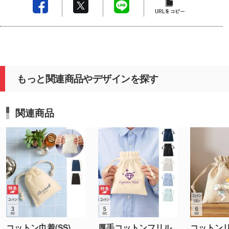
もっと関連商品やデザインを探す
関連商品
コットン巾着(SS)
厚手コットンフリル
コットン