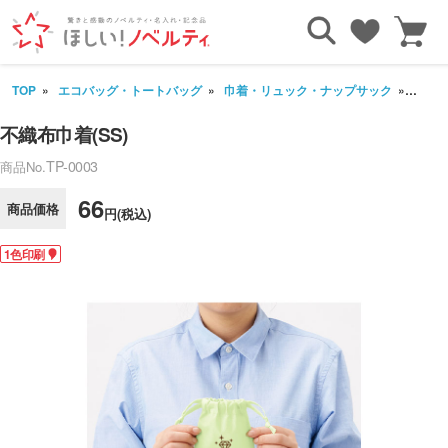
TOP
エコバッグ・トートバッグ
巾着・リュック・ナップサック
不織布
不織布巾着(SS)
TP-0003
商品No.
66
商品価格
円(税込)
1色印刷