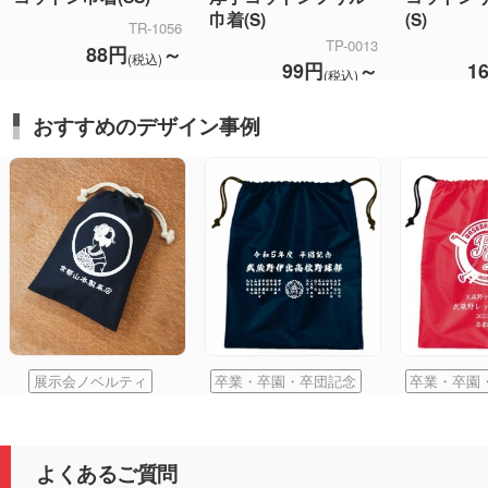
巾着(S)
(S)
TR-1056
TP-0013
88円
～
(税込)
99円
～
1
(税込)
おすすめのデザイン事例
展示会ノベルティ
卒業・卒園・卒団記念
卒業・卒園
よくあるご質問