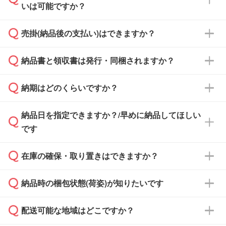
いは可能ですか？
雑状況によっては、お時間をいただくこともご
ざいます。予めご了承ください。土日祝日にご
売掛(納品後の支払い)はできますか？
依頼いただいた場合は、翌営業日以降のご連絡
銀行振込のみのご対応となります。
となります。
納品書と領収書は発行・同梱されますか？
基本的には先入金をお願いしておりますが、自
治体・行政機関・学校・病院・上場企業様 な
納期はどのくらいですか？
どの場合は、月末締め翌月末払いに対応可能で
納品書・領収書は ご依頼をいただいた場合の
す。
み発行しております。商品への同梱はしておら
納品日を指定できますか？/早めに納品してほしい
ず、通常はPDFデータをメール添付でお送りし
・印刷する場合(500個程度)
また、卒業・卒園記念品で対策委員会や個人様
です
ます。
ご入金、イメージ画像の校了から約2週間～2
からご注文いただく場合でも、お支払い元が学
原本の郵送をご希望の場合は、担当スタッフま
週間半でご納品いたします。
校や幼稚園・保育園であれば、同様の条件でご
たは注文フォームの『ご注文に関する備考欄』
在庫の確保・取り置きはできますか？
ご希望の納期がある場合は、お問い合わせ・お
対応できる場合がございます。
よりお知らせください。
・商品のみ注文する場合(サンプル購入を含む)
見積もり・ご注文時にその旨をお知らせくださ
ご希望の際は担当スタッフまでお気軽にご相談
ご入金確認後、1～2営業日で出荷いたしま
納品時の梱包状態(荷姿)が知りたいです
い。
ご入金確認後に在庫を確保し、注文確定のご連
ください。
す。
在庫状況や印刷スケジュールを確認のうえ、対
絡を致します。ご入金いただくまで在庫の確保
応が可能かご案内いたします。
配送可能な地域はどこですか？
はできかねますので予めご了承ください。
商品によって異なります。各ページにある商品
納期は商品や数量、印刷方法、ご納品場所、在
また、お急ぎで印刷をご希望の場合は、最短5