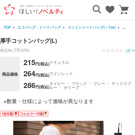
TOP
エコバッグ・トートバッグ
コットントートバッグ(～7oz)
厚手コッ
厚手コットンバッグ(L)
TR-0761
商品No.
1件
215
ナチュラル
円(税込)
264
ワインレッド
商品価格
円(税込)
286
ネイビー ・ ブラック ・ グレー ・ サックスブ
円(税込)
ルー ・ オリーブ
※数量・仕様によって価格が異なります
1色印刷
フルカラー印刷