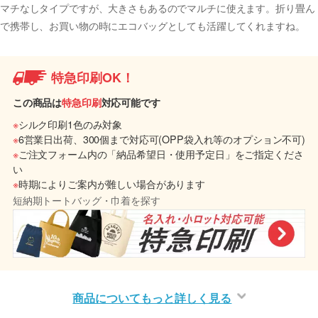
マチなしタイプですが、大きさもあるのでマルチに使えます。折り畳ん
で携帯し、お買い物の時にエコバッグとしても活躍してくれますね。
特急印刷OK！
この商品は
特急印刷
対応可能です
※
シルク印刷1色のみ対象
※
6営業日出荷、300個まで対応可(OPP袋入れ等のオプション不可)
※
ご注文フォーム内の「納品希望日・使用予定日」をご指定くださ
い
※
時期によりご案内が難しい場合があります
短納期トートバッグ・巾着を探す
商品についてもっと詳しく見る