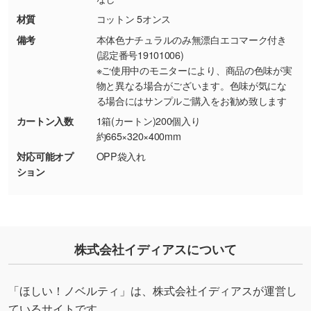
り抜き処理が可能です。→
詳しく見る
材質
コットン 5オンス
備考
本体色ナチュラルのみ無漂白エコマーク付き
・持っているデータの背景が足りない／塗り足
(認定番号19101006)
しの作り方が分からない
※ご使用中のモニターにより、商品の色味が実
物と異なる場合がございます。色味が気にな
印刷したいデータが印刷範囲よりも小さい場
る場合にはサンプルご購入をお勧め致します
合、シンプルな色・柄の背景であれば拡張が可
能です。→
詳しく見る
カートン入数
1箱(カートン)200個入り
約665×320×400mm
・デザインにQRコードを入れたい／QRコード
対応可能オプ
OPP袋入れ
ション
を生成してほしい
URLをご指定いただければ、QRコードを生成
いたします。配置のご相談にも応じています。
→
詳しく見る
株式会社イディアスについて
「ほしい！ノベルティ」は、株式会社イディアスが運営し
ているサイトです。