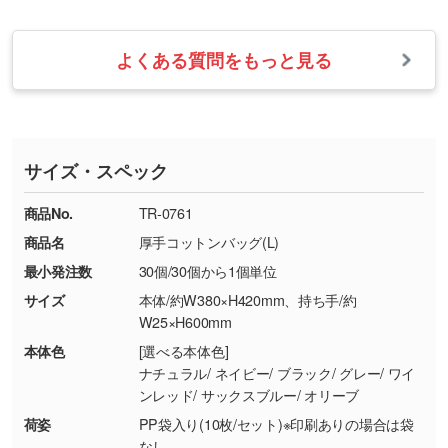
お問い合わせフォームをご利用ください。1営
【返品・交換の対象】
す。→
詳しく見る
業日以内に担当スタッフよりメールにてご連絡
また、お選びいただいた印刷色が本体色に合わ
・お届け時に商品が損傷・故障している場合
いたします。
ない場合や仕上がりに影響しそうな場合は、ス
よくある質問をもっと見る
・ご注文と異なる商品が届いた場合
・1色印刷でグラデーションや濃淡を表現した
お急ぎの場合はお電話でのご質問も受け付けて
タッフから別の色をご案内することもございま
・印刷不良があった場合
い
おります。下記電話番号までお問い合わせくだ
す。
※印刷不良は原則として“再印刷”でご対応させ
網点という技法で濃淡を表現することができま
さい。
ていただいております。
す。濃淡の差が分かるデータに調整いたしま
サイズ・スペック
※詳しくは「
商品の良品基準について
」をご覧
す。→
詳しく見る
TEL：0422-29-9911 営業時間10:00～
ください。
18:00(土日祝日除く)
商品No.
TR-0761
・コーポレートカラーを使って印刷したい／印
お問い合わせフォームはこちら
商品名
厚手コットンバッグ(L)
【返品・交換ができない場合】
刷色にこだわりがある
最小発注数
30個/30個から1個単位
・お客様の元で商品を加工された場合、または
DIC・PANTONEなどのカラーチップの指定や、
商品が破損した場合
現物支給による色指定も承っております。→
詳
サイズ
本体/約W380×H420mm、持ち手/約
・商品到着後7日以上経過している場合
しく見る
W25×H600mm
・お客様のご都合による返品・交換依頼(商
本体色
[選べる本体色]
品・色・数量などの注文間違い等)
・背景がある画像からキャラクター部分だけを
ナチュラル/ ネイビー/ ブラック/ グレー/ ワイ
ンレッド/ サックスブルー/ オリーブ
使いたいです
シンプルな背景のデータや、使いたいキャラク
荷姿
PP袋入り(10枚/セット)※印刷ありの場合は袋
ター部分の輪郭がはっきりしているデータは切
なし