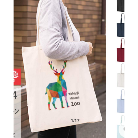
1
/
17