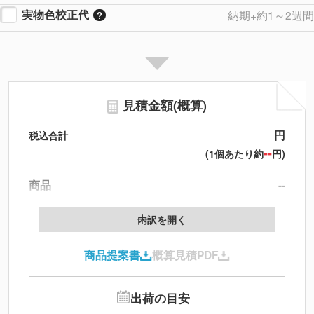
実物色校正代
納期+約1～2週間
見積金額(概算)
円
税込合計
--
(1個あたり約
円)
商品
--
製版代
--
内訳を開く
印刷代
--
商品提案書
概算見積PDF
送料
--
※
北海道・沖縄・離島 別途
追加オプション
--
出荷の目安