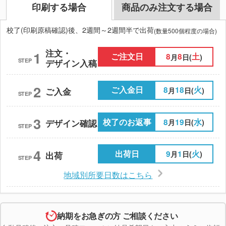
印刷する場合
商品のみ注文する場合
校了(印刷原稿確認)後、2週間～2週間半で出荷
(数量500個程度の場合)
注文・
1
ご注文日
8
8
土
月
日(
)
STEP
デザイン入稿
2
ご入金日
8
18
火
月
日(
)
ご入金
STEP
3
校了のお返事
8
19
水
月
日(
)
デザイン確認
STEP
4
出荷日
9
1
火
月
日(
)
出荷
STEP
地域別所要日数はこちら
納期をお急ぎの方 ご相談ください