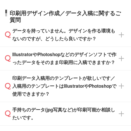
詳細の荷姿欄をご確認ください。
庫の有無によって異なります。正確な日程はス
営業日で出荷可能な商品もご用意しておりま
【箱入り】 商品がひとつずつ箱に入っていま
日本全国へお届けが可能です。なお、海外への
タッフまでお問い合わせください。
印刷用デザイン作成／データ入稿に関するご
す。>>
対象商品はこちら
す。(白箱、化粧箱、ブリスターパックなど)
直接納品は行っておりませんので予めご了承く
質問
※最短出荷日は商品によって異なります。各商
【袋入り】 商品がひとつずつ袋に入っていま
ださい。
また、商品ページ内の「出荷までのスケジュー
品ページにてご確認ください
す。(透明袋、デザイン袋など)
データを持っていません。デザインを作る環境も
ル」に注文予定日をご入力いただくと、おおよ
【個包装なし】 個包装がされていない状態で
ないのですが、どうしたら良いですか？
その締切日や出荷目安をご確認いただけます。
納品します。
商品在庫や印刷ラインを確保するためにも、商
※化粧箱から白箱への入れ替えや、オリジナル
IllustratorやPhotoshopなどのデザインソフトで作
品が決まりましたらお早めのご発注をお願いい
無料の「
デザインシミュレーター
」を使えば、
箱の作成は原則承っておりません。
たします。
ったデータをそのまま印刷用に入稿できますか？
PCやスマホから簡単にデザインを作成できま
す。スタンプやテンプレートも豊富なので、デ
※土日祝日を除く営業日換算です。
印刷データ入稿用のテンプレートが欲しいです／
ザインソフトがなくても安心です。
IllustratorやPhotoshop、CLIP STUDIOなどのデ
※沖縄・離島は追加日数がかかります。
入稿用のテンプレートはIllustratorやPhotoshopで
ザインソフトでこだわりのデザインを作成した
また、「
データ作成サービス
」もご利用いただ
使用できますか？
い方は、
完全データ入稿
がおすすめです。
けます。ご希望の文言・書体・印刷色をお知ら
「.ai」形式または「.psd」形式で保存し、お見
せいただければ、弊社にて無料でデザインデー
積・ご注文フォームにアップロードしてご入稿
手持ちのデータ(jpg写真など)が印刷可能か相談し
一部商品は入稿用テンプレートのご用意があり
タを1点作成いたします。
ください。
たいです。
ます。各商品ページの『印刷方法・テンプレー
ト』からダウンロードをお願いいたします。