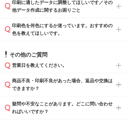
ご入稿後は経験豊富なスタッフがデータに不備
印刷に適したデータに調整してほしいです／その
入稿用のテンプレートはPDF形式ですが、
印刷に適したデータ・解像度かどうか、担当ス
がないかチェックし、お客様と確認してから印
IllustratorやPhotoshopで開いてご利用いただけ
他データ作成に関するお困りごと
タッフが事前に確認いたします。
刷に進みますので、ご安心ください。
ます。詳しい手順は「
入稿テンプレートの使い
データはお見積・ご注文・
お問い合わせフォー
方
」をご確認ください。
印刷色を何色にするか迷っています。おすすめの
ム
へ添付いただくか、担当スタッフ宛にメール
データ作成でお困りの際には、担当スタッフが
でお送りください。
色を教えてほしいです。
サポートいたしますのでお気軽にご相談くださ
仕上がりに影響しそうな点もチェックいたしま
い。
すので、データのご相談だけでもお気軽にお問
お問い合わせフォーム
や、見積/注文フォーム
お見積・ご注文・
お問い合わせフォーム
からご
その他のご質問
い合わせください。
から添付してお送りください。
相談いただきますと、担当スタッフがお客様の
ご希望や商品の本体色を確認し、印刷色をご提
営業日を教えてください。
なお、印刷用データの作り方に関する詳細は、
・解像度の低いデータをトレース/調整してほ
案させていただきます。
「
完全データ入稿
」をご参照ください。
しい
本体色がブラック、ネイビーなど濃色の場合は
商品不良・印刷不良があった場合、返品や交換は
営業日は平日の10:00～18:00で、土日祝日はお
解像度の低い画像や、手書きのイラスト、写真
白色か淡い色の印刷色をおすすめしておりま
できますか？
休みとなります。注文・見積・お問い合わせ
などを、印刷に適したベクターデータに変換し
す。
は、土日祝日でもお送りいただければ、出社後
ます。→
詳しく見る
本体色がナチュラルなど淡色の場合、印刷をく
疑問や不安なことがあります。どこに問い合わせ
速やかに対応いたします。
お手数をお掛けいたしますが、至急担当スタッ
っきりと目立たせたいときは濃い印刷色が、柔
ればいいですか？
フまでご連絡ください。商品の状況を確認し、
・フルカラーデータを1色に変換してほしい
らかい雰囲気にしたいときは淡い印刷色が映え
改めてご案内いたします。
シルク印刷、レーザー彫刻など印刷方法にあわ
ます。
せて、フルカラーのデータを1色になおしま