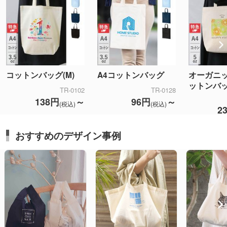
コットンバッグ(M)
A4コットンバッグ
オーガニ
ットンバッ
TR-0102
TR-0128
138円
～
96円
～
(税込)
(税込)
2
おすすめのデザイン事例