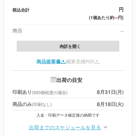
円
税込合計
--
(1個あたり約
円)
商品
--
製版代
--
内訳を開く
印刷代
--
商品提案書
概算見積PDF
送料
--
※
北海道・沖縄・離島 別途
追加オプション
--
出荷の目安
円
税別合計
8
31
印刷あり
月
日(月)
(500個程度の場合)
※
上記小計は税別です
8
18
商品のみ
月
日(火)
(印刷なし)
入金・印刷データ確定後の納期です
出荷までのスケジュールを見る