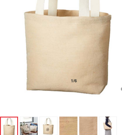
1
/
6