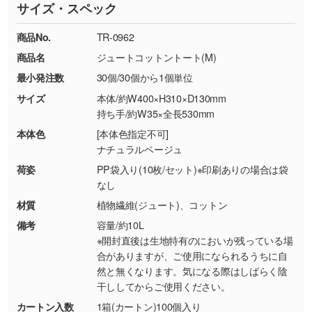
サイズ・スペック
※詳しくは「
商品の良品基準について
」をご覧
す。→
詳しく見る
TEL：0422-29-9911 営業時間10:00～
ください。
18:00(土日祝日除く)
商品No.
TR-0962
・コーポレートカラーを使って印刷したい／印
お問い合わせフォームはこちら
商品名
ジュートコットントート(M)
【返品・交換ができない場合】
刷色にこだわりがある
最小発注数
30個/30個から1個単位
・お客様の元で商品を加工された場合、または
DIC・PANTONEなどのカラーチップの指定や、
商品が破損した場合
現物支給による色指定も承っております。→
詳
サイズ
本体/約W400×H310×D130mm
・商品到着後7日以上経過している場合
しく見る
持ち手/約W35×全長530mm
・お客様のご都合による返品・交換依頼(商
本体色
[本体色指定不可]
品・色・数量などの注文間違い等)
・背景がある画像からキャラクター部分だけを
ナチュラルベージュ
使いたいです
荷姿
PP袋入り(10枚/セット)※印刷ありの場合は袋
シンプルな背景のデータや、使いたいキャラク
なし
ター部分の輪郭がはっきりしているデータは切
材質
植物繊維(ジュート)、コットン
り抜き処理が可能です。→
詳しく見る
備考
容量/約10L
※開封直後は生地特有のにおいが残っている場
・持っているデータの背景が足りない／塗り足
合がありますが、ご使用になられるうちに自
しの作り方が分からない
然と無くなります。気になる際はしばらく陰
干ししてからご使用ください。
印刷したいデータが印刷範囲よりも小さい場
合、シンプルな色・柄の背景であれば拡張が可
カートン入数
1箱(カートン)100個入り