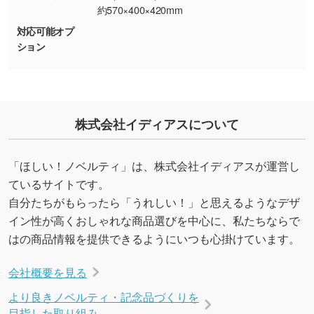
能です。→
詳しく見る
約570×400×420mm
対応可能オプ
・デザインにQRコードを入れたい／QRコード
ション
を生成してほしい
URLをご指定いただければ、QRコードを生成
いたします。配置のご相談にも応じています。
→
詳しく見る
株式会社イディアスについて
「ほしい！ノベルティ」は、株式会社イディアスが運営し
ているサイトです。
自分たちがもらったら「うれしい！」と思えるようなデザ
イン性が高くおしゃれな商品選びを中心に、私たちならで
はの商品情報を提供できるようにいつも心掛けています。
会社概要を見る
より良きノベルティ・記念品づくりを
目指した取り組み