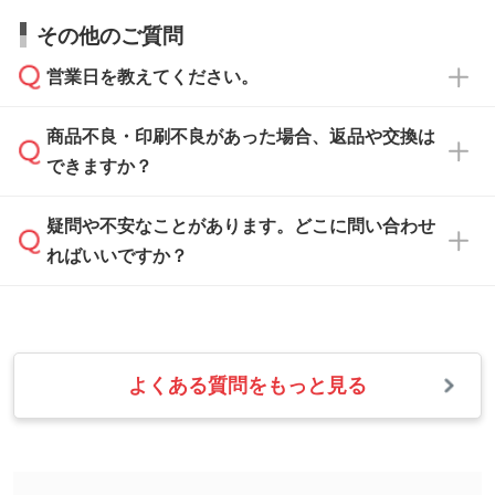
すので、データのご相談だけでもお気軽にお問
お問い合わせフォーム
や、見積/注文フォーム
お見積・ご注文・
お問い合わせフォーム
からご
その他のご質問
い合わせください。
から添付してお送りください。
相談いただきますと、担当スタッフがお客様の
ご希望や商品の本体色を確認し、印刷色をご提
営業日を教えてください。
なお、印刷用データの作り方に関する詳細は、
・解像度の低いデータをトレース/調整してほ
案させていただきます。
「
完全データ入稿
」をご参照ください。
しい
本体色がブラック、ネイビーなど濃色の場合は
商品不良・印刷不良があった場合、返品や交換は
営業日は平日の10:00～18:00で、土日祝日はお
解像度の低い画像や、手書きのイラスト、写真
白色か淡い色の印刷色をおすすめしておりま
できますか？
休みとなります。注文・見積・お問い合わせ
などを、印刷に適したベクターデータに変換し
す。
は、土日祝日でもお送りいただければ、出社後
ます。→
詳しく見る
本体色がナチュラルなど淡色の場合、印刷をく
疑問や不安なことがあります。どこに問い合わせ
速やかに対応いたします。
お手数をお掛けいたしますが、至急担当スタッ
っきりと目立たせたいときは濃い印刷色が、柔
ればいいですか？
フまでご連絡ください。商品の状況を確認し、
・フルカラーデータを1色に変換してほしい
らかい雰囲気にしたいときは淡い印刷色が映え
改めてご案内いたします。
シルク印刷、レーザー彫刻など印刷方法にあわ
ます。
せて、フルカラーのデータを1色になおしま
お問い合わせフォームをご利用ください。1営
【返品・交換の対象】
す。→
詳しく見る
業日以内に担当スタッフよりメールにてご連絡
また、お選びいただいた印刷色が本体色に合わ
・お届け時に商品が損傷・故障している場合
いたします。
ない場合や仕上がりに影響しそうな場合は、ス
よくある質問をもっと見る
・ご注文と異なる商品が届いた場合
・1色印刷でグラデーションや濃淡を表現した
お急ぎの場合はお電話でのご質問も受け付けて
タッフから別の色をご案内することもございま
・印刷不良があった場合
い
おります。下記電話番号までお問い合わせくだ
す。
※印刷不良は原則として“再印刷”でご対応させ
網点という技法で濃淡を表現することができま
さい。
ていただいております。
す。濃淡の差が分かるデータに調整いたしま