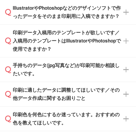
商品在庫や印刷ラインを確保するためにも、商
※化粧箱から白箱への入れ替えや、オリジナル
IllustratorやPhotoshopなどのデザインソフトで作
品が決まりましたらお早めのご発注をお願いい
無料の「
デザインシミュレーター
」を使えば、
箱の作成は原則承っておりません。
たします。
ったデータをそのまま印刷用に入稿できますか？
PCやスマホから簡単にデザインを作成できま
す。スタンプやテンプレートも豊富なので、デ
※土日祝日を除く営業日換算です。
印刷データ入稿用のテンプレートが欲しいです／
ザインソフトがなくても安心です。
IllustratorやPhotoshop、CLIP STUDIOなどのデ
※沖縄・離島は追加日数がかかります。
入稿用のテンプレートはIllustratorやPhotoshopで
ザインソフトでこだわりのデザインを作成した
また、「
データ作成サービス
」もご利用いただ
使用できますか？
い方は、
完全データ入稿
がおすすめです。
けます。ご希望の文言・書体・印刷色をお知ら
「.ai」形式または「.psd」形式で保存し、お見
せいただければ、弊社にて無料でデザインデー
積・ご注文フォームにアップロードしてご入稿
手持ちのデータ(jpg写真など)が印刷可能か相談し
一部商品は入稿用テンプレートのご用意があり
タを1点作成いたします。
ください。
たいです。
ます。各商品ページの『印刷方法・テンプレー
ト』からダウンロードをお願いいたします。
ご入稿後は経験豊富なスタッフがデータに不備
印刷に適したデータに調整してほしいです／その
入稿用のテンプレートはPDF形式ですが、
印刷に適したデータ・解像度かどうか、担当ス
がないかチェックし、お客様と確認してから印
IllustratorやPhotoshopで開いてご利用いただけ
他データ作成に関するお困りごと
タッフが事前に確認いたします。
刷に進みますので、ご安心ください。
ます。詳しい手順は「
入稿テンプレートの使い
データはお見積・ご注文・
お問い合わせフォー
方
」をご確認ください。
印刷色を何色にするか迷っています。おすすめの
ム
へ添付いただくか、担当スタッフ宛にメール
データ作成でお困りの際には、担当スタッフが
でお送りください。
色を教えてほしいです。
サポートいたしますのでお気軽にご相談くださ
仕上がりに影響しそうな点もチェックいたしま
い。