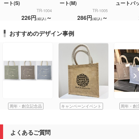
ート(S)
ート(M)
ュートバ
TR-1004
TR-1005
226円
～
286円
～
(税込)
(税込)
おすすめのデザイン事例
周年・創立記念品
キャンペーンイベント
周年・創
よくあるご質問