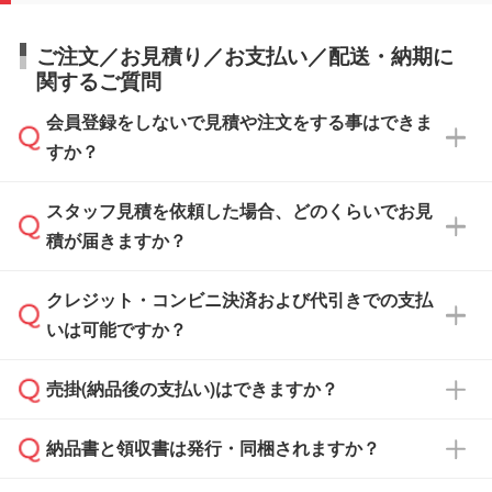
ご注文／お見積り／お支払い／配送・納期に
関するご質問
会員登録をしないで見積や注文をする事はできま
すか？
スタッフ見積を依頼した場合、どのくらいでお見
可能です。見積・注文フォームにて『ゲストの
積が届きますか？
まま進む』ボタンからお進みのうえ、ご依頼く
ださい。
クレジット・コンビニ決済および代引きでの支払
通常、翌営業日までにお送りしております。混
いは可能ですか？
雑状況によっては、お時間をいただくこともご
ざいます。予めご了承ください。土日祝日にご
売掛(納品後の支払い)はできますか？
依頼いただいた場合は、翌営業日以降のご連絡
銀行振込のみのご対応となります。
となります。
納品書と領収書は発行・同梱されますか？
基本的には先入金をお願いしておりますが、自
治体・行政機関・学校・病院・上場企業様 な