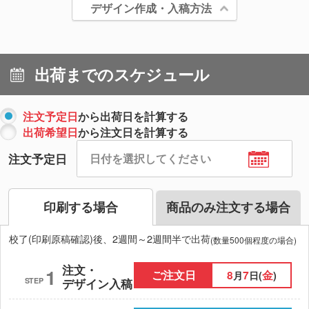
デザイン作成・入稿方法
出荷までのスケジュール
注文予定日
から出荷日を計算する
出荷希望日
から注文日を計算する
注文予定日
印刷する場合
商品のみ注文する場合
校了(印刷原稿確認)後、2週間～2週間半で出荷
(数量500個程度の場合)
注文・
1
ご注文日
8
7
金
月
日(
)
STEP
デザイン入稿