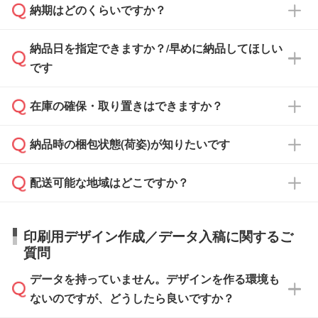
納期はどのくらいですか？
どの場合は、月末締め翌月末払いに対応可能で
納品書・領収書は ご依頼をいただいた場合の
す。
み発行しております。商品への同梱はしておら
納品日を指定できますか？/早めに納品してほしい
ず、通常はPDFデータをメール添付でお送りし
・印刷する場合(500個程度)
また、卒業・卒園記念品で対策委員会や個人様
です
ます。
ご入金、イメージ画像の校了から約2週間～2
からご注文いただく場合でも、お支払い元が学
原本の郵送をご希望の場合は、担当スタッフま
週間半でご納品いたします。
校や幼稚園・保育園であれば、同様の条件でご
たは注文フォームの『ご注文に関する備考欄』
在庫の確保・取り置きはできますか？
ご希望の納期がある場合は、お問い合わせ・お
対応できる場合がございます。
よりお知らせください。
・商品のみ注文する場合(サンプル購入を含む)
見積もり・ご注文時にその旨をお知らせくださ
ご希望の際は担当スタッフまでお気軽にご相談
ご入金確認後、1～2営業日で出荷いたしま
納品時の梱包状態(荷姿)が知りたいです
い。
ご入金確認後に在庫を確保し、注文確定のご連
ください。
す。
在庫状況や印刷スケジュールを確認のうえ、対
絡を致します。ご入金いただくまで在庫の確保
応が可能かご案内いたします。
配送可能な地域はどこですか？
はできかねますので予めご了承ください。
商品によって異なります。各ページにある商品
納期は商品や数量、印刷方法、ご納品場所、在
また、お急ぎで印刷をご希望の場合は、最短5
詳細の荷姿欄をご確認ください。
庫の有無によって異なります。正確な日程はス
営業日で出荷可能な商品もご用意しておりま
【箱入り】 商品がひとつずつ箱に入っていま
日本全国へお届けが可能です。なお、海外への
タッフまでお問い合わせください。
印刷用デザイン作成／データ入稿に関するご
す。>>
対象商品はこちら
す。(白箱、化粧箱、ブリスターパックなど)
直接納品は行っておりませんので予めご了承く
質問
※最短出荷日は商品によって異なります。各商
【袋入り】 商品がひとつずつ袋に入っていま
ださい。
また、商品ページ内の「出荷までのスケジュー
品ページにてご確認ください
す。(透明袋、デザイン袋など)
データを持っていません。デザインを作る環境も
ル」に注文予定日をご入力いただくと、おおよ
【個包装なし】 個包装がされていない状態で
ないのですが、どうしたら良いですか？
その締切日や出荷目安をご確認いただけます。
納品します。