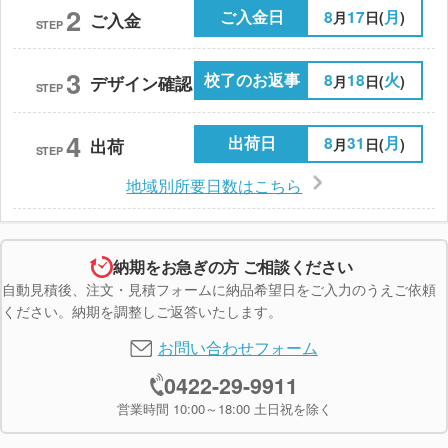
2
ご入金日
8
17
月
月
日(
)
ご入金
STEP
3
校了のお返事
8
18
火
月
日(
)
デザイン確認
STEP
4
出荷日
8
31
月
月
日(
)
出荷
STEP
地域別所要日数はこちら
納期をお急ぎの方 ご相談ください
自動見積後、注文・見積フォームに納品希望日をご入力のうえご依頼
ください。納期を調整しご返答いたします。
お問い合わせフォーム
0422-29-9911
営業時間 10:00～18:00 土日祝を除く