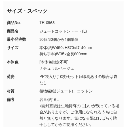
ていただいております。
す。濃淡の差が分かるデータに調整いたしま
サイズ・スペック
※詳しくは「
商品の良品基準について
」をご覧
す。→
詳しく見る
TEL：0422-29-9911 営業時間10:00～
ください。
18:00(土日祝日除く)
商品No.
TR-0963
・コーポレートカラーを使って印刷したい／印
お問い合わせフォームはこちら
商品名
ジュートコットントート(L)
【返品・交換ができない場合】
刷色にこだわりがある
最小発注数
30個/30個から1個単位
・お客様の元で商品を加工された場合、または
DIC・PANTONEなどのカラーチップの指定や、
商品が破損した場合
現物支給による色指定も承っております。→
詳
サイズ
本体/約W450×H370×D140mm
・商品到着後7日以上経過している場合
しく見る
持ち手/約W35×全長600mm
・お客様のご都合による返品・交換依頼(商
本体色
[本体色指定不可]
品・色・数量などの注文間違い等)
・背景がある画像からキャラクター部分だけを
ナチュラルベージュ
使いたいです
荷姿
PP袋入り(10枚/セット)※印刷ありの場合は袋
シンプルな背景のデータや、使いたいキャラク
なし
ター部分の輪郭がはっきりしているデータは切
材質
植物繊維(ジュート)、コットン
り抜き処理が可能です。→
詳しく見る
備考
容量/約16L
※開封直後は生地特有のにおいが残っている場
・持っているデータの背景が足りない／塗り足
合がありますが、ご使用になられるうちに自
しの作り方が分からない
然と無くなります。気になる際はしばらく陰
干ししてからご使用ください。
印刷したいデータが印刷範囲よりも小さい場