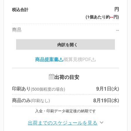
円
税込合計
--
(1個あたり約
円)
商品
--
製版代
--
内訳を開く
印刷代
--
商品提案書
概算見積PDF
送料
--
※
北海道・沖縄・離島 別途
追加オプション
--
出荷の目安
円
税別合計
9
1
印刷あり
月
日(火)
(500個程度の場合)
※
上記小計は税別です
8
19
商品のみ
月
日(水)
(印刷なし)
入金・印刷データ確定後の納期です
出荷までのスケジュールを見る