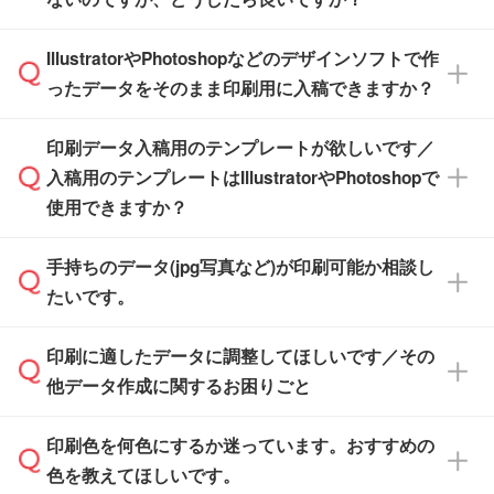
その締切日や出荷目安をご確認いただけます。
納品します。
商品在庫や印刷ラインを確保するためにも、商
※化粧箱から白箱への入れ替えや、オリジナル
IllustratorやPhotoshopなどのデザインソフトで作
品が決まりましたらお早めのご発注をお願いい
無料の「
デザインシミュレーター
」を使えば、
箱の作成は原則承っておりません。
たします。
ったデータをそのまま印刷用に入稿できますか？
PCやスマホから簡単にデザインを作成できま
す。スタンプやテンプレートも豊富なので、デ
※土日祝日を除く営業日換算です。
印刷データ入稿用のテンプレートが欲しいです／
ザインソフトがなくても安心です。
IllustratorやPhotoshop、CLIP STUDIOなどのデ
※沖縄・離島は追加日数がかかります。
入稿用のテンプレートはIllustratorやPhotoshopで
ザインソフトでこだわりのデザインを作成した
また、「
データ作成サービス
」もご利用いただ
使用できますか？
い方は、
完全データ入稿
がおすすめです。
けます。ご希望の文言・書体・印刷色をお知ら
「.ai」形式または「.psd」形式で保存し、お見
せいただければ、弊社にて無料でデザインデー
積・ご注文フォームにアップロードしてご入稿
手持ちのデータ(jpg写真など)が印刷可能か相談し
一部商品は入稿用テンプレートのご用意があり
タを1点作成いたします。
ください。
たいです。
ます。各商品ページの『印刷方法・テンプレー
ト』からダウンロードをお願いいたします。
ご入稿後は経験豊富なスタッフがデータに不備
印刷に適したデータに調整してほしいです／その
入稿用のテンプレートはPDF形式ですが、
印刷に適したデータ・解像度かどうか、担当ス
がないかチェックし、お客様と確認してから印
IllustratorやPhotoshopで開いてご利用いただけ
他データ作成に関するお困りごと
タッフが事前に確認いたします。
刷に進みますので、ご安心ください。
ます。詳しい手順は「
入稿テンプレートの使い
データはお見積・ご注文・
お問い合わせフォー
方
」をご確認ください。
印刷色を何色にするか迷っています。おすすめの
ム
へ添付いただくか、担当スタッフ宛にメール
データ作成でお困りの際には、担当スタッフが
でお送りください。
色を教えてほしいです。
サポートいたしますのでお気軽にご相談くださ