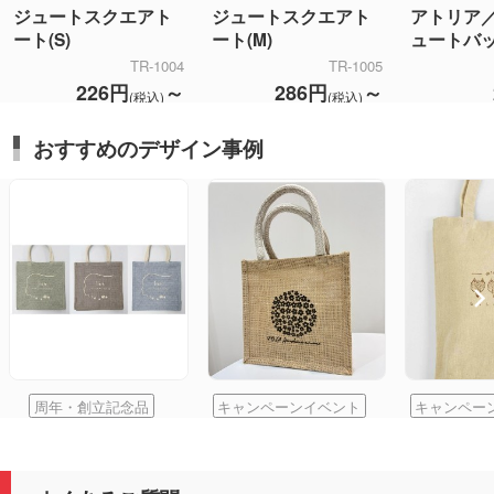
ジュートスクエアト
ジュートスクエアト
アトリア
ート(S)
ート(M)
ュートバ
TR-1004
TR-1005
226円
～
286円
～
(税込)
(税込)
おすすめのデザイン事例
周年・創立記念品
キャンペーンイベント
キャンペー