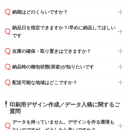
治体・行政機関・学校・病院・上場企業様 な
納期はどのくらいですか？
どの場合は、月末締め翌月末払いに対応可能で
納品書・領収書は ご依頼をいただいた場合の
す。
み発行しております。商品への同梱はしておら
納品日を指定できますか？/早めに納品してほしい
ず、通常はPDFデータをメール添付でお送りし
・印刷する場合(500個程度)
また、卒業・卒園記念品で対策委員会や個人様
です
ます。
ご入金、イメージ画像の校了から約2週間～2
からご注文いただく場合でも、お支払い元が学
原本の郵送をご希望の場合は、担当スタッフま
週間半でご納品いたします。
校や幼稚園・保育園であれば、同様の条件でご
たは注文フォームの『ご注文に関する備考欄』
在庫の確保・取り置きはできますか？
ご希望の納期がある場合は、お問い合わせ・お
対応できる場合がございます。
よりお知らせください。
・商品のみ注文する場合(サンプル購入を含む)
見積もり・ご注文時にその旨をお知らせくださ
ご希望の際は担当スタッフまでお気軽にご相談
ご入金確認後、1～2営業日で出荷いたしま
納品時の梱包状態(荷姿)が知りたいです
い。
ご入金確認後に在庫を確保し、注文確定のご連
ください。
す。
在庫状況や印刷スケジュールを確認のうえ、対
絡を致します。ご入金いただくまで在庫の確保
応が可能かご案内いたします。
配送可能な地域はどこですか？
はできかねますので予めご了承ください。
商品によって異なります。各ページにある商品
納期は商品や数量、印刷方法、ご納品場所、在
また、お急ぎで印刷をご希望の場合は、最短5
詳細の荷姿欄をご確認ください。
庫の有無によって異なります。正確な日程はス
営業日で出荷可能な商品もご用意しておりま
【箱入り】 商品がひとつずつ箱に入っていま
日本全国へお届けが可能です。なお、海外への
タッフまでお問い合わせください。
印刷用デザイン作成／データ入稿に関するご
す。>>
対象商品はこちら
す。(白箱、化粧箱、ブリスターパックなど)
直接納品は行っておりませんので予めご了承く
質問
※最短出荷日は商品によって異なります。各商
【袋入り】 商品がひとつずつ袋に入っていま
ださい。
また、商品ページ内の「出荷までのスケジュー
品ページにてご確認ください
す。(透明袋、デザイン袋など)
データを持っていません。デザインを作る環境も
ル」に注文予定日をご入力いただくと、おおよ
【個包装なし】 個包装がされていない状態で
ないのですが、どうしたら良いですか？