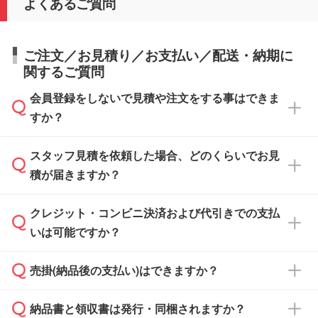
よくあるご質問
ご注文／お見積り／お支払い／配送・納期に
関するご質問
会員登録をしないで見積や注文をする事はできま
すか？
スタッフ見積を依頼した場合、どのくらいでお見
可能です。見積・注文フォームにて『ゲストの
積が届きますか？
まま進む』ボタンからお進みのうえ、ご依頼く
ださい。
クレジット・コンビニ決済および代引きでの支払
通常、翌営業日までにお送りしております。混
いは可能ですか？
雑状況によっては、お時間をいただくこともご
ざいます。予めご了承ください。土日祝日にご
売掛(納品後の支払い)はできますか？
依頼いただいた場合は、翌営業日以降のご連絡
銀行振込のみのご対応となります。
となります。
納品書と領収書は発行・同梱されますか？
基本的には先入金をお願いしておりますが、自