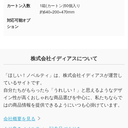
合、シンプルな色・柄の背景であれば拡張が可
カートン入数
1箱(カートン)50個入り
能です。→
詳しく見る
約640×200×470mm
対応可能オプ
・デザインにQRコードを入れたい／QRコード
ション
を生成してほしい
URLをご指定いただければ、QRコードを生成
いたします。配置のご相談にも応じています。
→
詳しく見る
株式会社イディアスについて
「ほしい！ノベルティ」は、株式会社イディアスが運営し
ているサイトです。
自分たちがもらったら「うれしい！」と思えるようなデザ
イン性が高くおしゃれな商品選びを中心に、私たちならで
はの商品情報を提供できるようにいつも心掛けています。
会社概要を見る