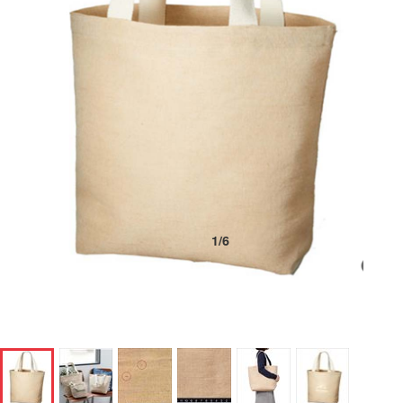
1
/
6