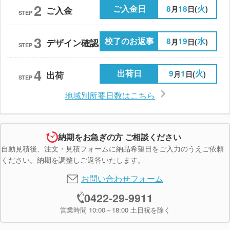
2
ご入金日
8
18
火
月
日(
)
ご入金
STEP
3
校了のお返事
8
19
水
月
日(
)
デザイン確認
STEP
4
出荷日
9
1
火
月
日(
)
出荷
STEP
地域別所要日数はこちら
納期をお急ぎの方 ご相談ください
自動見積後、注文・見積フォームに納品希望日をご入力のうえご依頼
ください。納期を調整しご返答いたします。
お問い合わせフォーム
0422-29-9911
営業時間 10:00～18:00 土日祝を除く