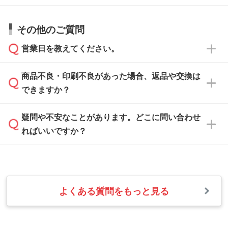
仕上がりに影響しそうな点もチェックいたしま
い。
すので、データのご相談だけでもお気軽にお問
お問い合わせフォーム
や、見積/注文フォーム
お見積・ご注文・
お問い合わせフォーム
からご
その他のご質問
い合わせください。
から添付してお送りください。
相談いただきますと、担当スタッフがお客様の
ご希望や商品の本体色を確認し、印刷色をご提
営業日を教えてください。
なお、印刷用データの作り方に関する詳細は、
・解像度の低いデータをトレース/調整してほ
案させていただきます。
「
完全データ入稿
」をご参照ください。
しい
本体色がブラック、ネイビーなど濃色の場合は
商品不良・印刷不良があった場合、返品や交換は
営業日は平日の10:00～18:00で、土日祝日はお
解像度の低い画像や、手書きのイラスト、写真
白色か淡い色の印刷色をおすすめしておりま
できますか？
休みとなります。注文・見積・お問い合わせ
などを、印刷に適したベクターデータに変換し
す。
は、土日祝日でもお送りいただければ、出社後
ます。→
詳しく見る
本体色がナチュラルなど淡色の場合、印刷をく
疑問や不安なことがあります。どこに問い合わせ
速やかに対応いたします。
お手数をお掛けいたしますが、至急担当スタッ
っきりと目立たせたいときは濃い印刷色が、柔
ればいいですか？
フまでご連絡ください。商品の状況を確認し、
・フルカラーデータを1色に変換してほしい
らかい雰囲気にしたいときは淡い印刷色が映え
改めてご案内いたします。
シルク印刷、レーザー彫刻など印刷方法にあわ
ます。
せて、フルカラーのデータを1色になおしま
お問い合わせフォームをご利用ください。1営
【返品・交換の対象】
す。→
詳しく見る
業日以内に担当スタッフよりメールにてご連絡
また、お選びいただいた印刷色が本体色に合わ
・お届け時に商品が損傷・故障している場合
いたします。
ない場合や仕上がりに影響しそうな場合は、ス
よくある質問をもっと見る
・ご注文と異なる商品が届いた場合
・1色印刷でグラデーションや濃淡を表現した
お急ぎの場合はお電話でのご質問も受け付けて
タッフから別の色をご案内することもございま
・印刷不良があった場合
い
おります。下記電話番号までお問い合わせくだ
す。
※印刷不良は原則として“再印刷”でご対応させ
網点という技法で濃淡を表現することができま
さい。