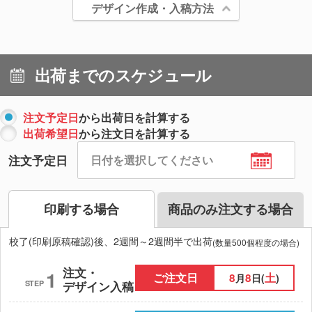
デザイン作成・入稿方法
出荷までのスケジュール
注文予定日
から出荷日を計算する
出荷希望日
から注文日を計算する
注文予定日
印刷する場合
商品のみ注文する場合
校了(印刷原稿確認)後、2週間～2週間半で出荷
(数量500個程度の場合)
注文・
1
ご注文日
8
8
土
月
日(
)
STEP
デザイン入稿