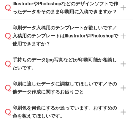
※化粧箱から白箱への入れ替えや、オリジナル
IllustratorやPhotoshopなどのデザインソフトで作
品が決まりましたらお早めのご発注をお願いい
無料の「
デザインシミュレーター
」を使えば、
箱の作成は原則承っておりません。
たします。
ったデータをそのまま印刷用に入稿できますか？
PCやスマホから簡単にデザインを作成できま
す。スタンプやテンプレートも豊富なので、デ
※土日祝日を除く営業日換算です。
印刷データ入稿用のテンプレートが欲しいです／
ザインソフトがなくても安心です。
IllustratorやPhotoshop、CLIP STUDIOなどのデ
※沖縄・離島は追加日数がかかります。
入稿用のテンプレートはIllustratorやPhotoshopで
ザインソフトでこだわりのデザインを作成した
また、「
データ作成サービス
」もご利用いただ
使用できますか？
い方は、
完全データ入稿
がおすすめです。
けます。ご希望の文言・書体・印刷色をお知ら
「.ai」形式または「.psd」形式で保存し、お見
せいただければ、弊社にて無料でデザインデー
積・ご注文フォームにアップロードしてご入稿
手持ちのデータ(jpg写真など)が印刷可能か相談し
一部商品は入稿用テンプレートのご用意があり
タを1点作成いたします。
ください。
たいです。
ます。各商品ページの『印刷方法・テンプレー
ト』からダウンロードをお願いいたします。
ご入稿後は経験豊富なスタッフがデータに不備
印刷に適したデータに調整してほしいです／その
入稿用のテンプレートはPDF形式ですが、
印刷に適したデータ・解像度かどうか、担当ス
がないかチェックし、お客様と確認してから印
IllustratorやPhotoshopで開いてご利用いただけ
他データ作成に関するお困りごと
タッフが事前に確認いたします。
刷に進みますので、ご安心ください。
ます。詳しい手順は「
入稿テンプレートの使い
データはお見積・ご注文・
お問い合わせフォー
方
」をご確認ください。
印刷色を何色にするか迷っています。おすすめの
ム
へ添付いただくか、担当スタッフ宛にメール
データ作成でお困りの際には、担当スタッフが
でお送りください。
色を教えてほしいです。
サポートいたしますのでお気軽にご相談くださ
仕上がりに影響しそうな点もチェックいたしま
い。
すので、データのご相談だけでもお気軽にお問
お問い合わせフォーム
や、見積/注文フォーム