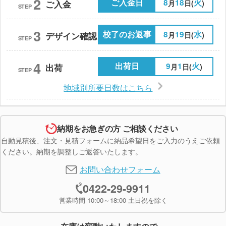
2
ご入金日
8
18
火
月
日(
)
ご入金
STEP
3
校了のお返事
8
19
水
月
日(
)
デザイン確認
STEP
4
出荷日
9
1
火
月
日(
)
出荷
STEP
地域別所要日数はこちら
納期をお急ぎの方 ご相談ください
自動見積後、注文・見積フォームに納品希望日をご入力のうえご依頼
ください。納期を調整しご返答いたします。
お問い合わせフォーム
0422-29-9911
営業時間 10:00～18:00 土日祝を除く