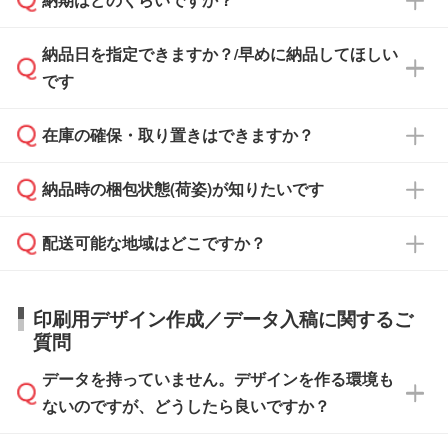
納期はどのくらいですか？
どの場合は、月末締め翌月末払いに対応可能で
納品書・領収書は ご依頼をいただいた場合の
す。
み発行しております。商品への同梱はしておら
納品日を指定できますか？/早めに納品してほしい
ず、通常はPDFデータをメール添付でお送りし
・印刷する場合(500個程度)
また、卒業・卒園記念品で対策委員会や個人様
です
ます。
ご入金、イメージ画像の校了から約2週間～2
からご注文いただく場合でも、お支払い元が学
原本の郵送をご希望の場合は、担当スタッフま
週間半でご納品いたします。
校や幼稚園・保育園であれば、同様の条件でご
たは注文フォームの『ご注文に関する備考欄』
在庫の確保・取り置きはできますか？
ご希望の納期がある場合は、お問い合わせ・お
対応できる場合がございます。
よりお知らせください。
・商品のみ注文する場合(サンプル購入を含む)
見積もり・ご注文時にその旨をお知らせくださ
ご希望の際は担当スタッフまでお気軽にご相談
ご入金確認後、1～2営業日で出荷いたしま
納品時の梱包状態(荷姿)が知りたいです
い。
ご入金確認後に在庫を確保し、注文確定のご連
ください。
す。
在庫状況や印刷スケジュールを確認のうえ、対
絡を致します。ご入金いただくまで在庫の確保
応が可能かご案内いたします。
配送可能な地域はどこですか？
はできかねますので予めご了承ください。
商品によって異なります。各ページにある商品
納期は商品や数量、印刷方法、ご納品場所、在
また、お急ぎで印刷をご希望の場合は、最短5
詳細の荷姿欄をご確認ください。
庫の有無によって異なります。正確な日程はス
営業日で出荷可能な商品もご用意しておりま
【箱入り】 商品がひとつずつ箱に入っていま
日本全国へお届けが可能です。なお、海外への
タッフまでお問い合わせください。
印刷用デザイン作成／データ入稿に関するご
す。>>
対象商品はこちら
す。(白箱、化粧箱、ブリスターパックなど)
直接納品は行っておりませんので予めご了承く
質問
※最短出荷日は商品によって異なります。各商
【袋入り】 商品がひとつずつ袋に入っていま
ださい。
また、商品ページ内の「出荷までのスケジュー
品ページにてご確認ください
す。(透明袋、デザイン袋など)
データを持っていません。デザインを作る環境も
ル」に注文予定日をご入力いただくと、おおよ
【個包装なし】 個包装がされていない状態で
ないのですが、どうしたら良いですか？
その締切日や出荷目安をご確認いただけます。
納品します。
商品在庫や印刷ラインを確保するためにも、商