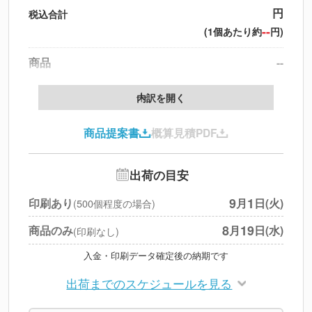
円
税込合計
--
(1個あたり約
円)
商品
--
製版代
--
内訳を開く
印刷代
--
商品提案書
概算見積PDF
送料
--
※
北海道・沖縄・離島 別途
追加オプション
--
出荷の目安
円
税別合計
9
1
印刷あり
月
日(火)
(500個程度の場合)
※
上記小計は税別です
8
19
商品のみ
月
日(水)
(印刷なし)
入金・印刷データ確定後の納期です
出荷までのスケジュールを見る