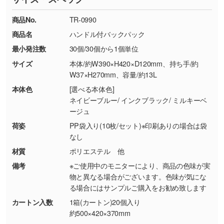
TEL：0422-29-9911 営業時間10:00～
ください。
18:00(土日祝日除く)
商品No.
TR-0990
・コーポレートカラーを使って印刷したい／印
お問い合わせフォームはこちら
商品名
ハンドル付バックパック
【返品・交換ができない場合】
刷色にこだわりがある
最小発注数
30個/30個から1個単位
・お客様の元で商品を加工された場合、または
DIC・PANTONEなどのカラーチップの指定や、
商品が破損した場合
現物支給による色指定も承っております。→
詳
サイズ
本体/約W390×H420×D120mm、持ち手/約
・商品到着後7日以上経過している場合
しく見る
W37×H270mm、容量/約13L
・お客様のご都合による返品・交換依頼(商
本体色
[選べる本体色]
品・色・数量などの注文間違い等)
・背景がある画像からキャラクター部分だけを
ネイビーブルー/ インクブラック/ ミルキーベ
ージュ
使いたいです
シンプルな背景のデータや、使いたいキャラク
荷姿
PP袋入り(10枚/セット)※印刷ありの場合は袋
ター部分の輪郭がはっきりしているデータは切
なし
り抜き処理が可能です。→
詳しく見る
材質
ポリエステル 他
備考
※ご使用中のモニターにより、商品の色味が実
・持っているデータの背景が足りない／塗り足
物と異なる場合がございます。色味が気にな
しの作り方が分からない
る場合にはサンプルご購入をお勧め致します
印刷したいデータが印刷範囲よりも小さい場
カートン入数
1箱(カートン)20個入り
合、シンプルな色・柄の背景であれば拡張が可
約500×420×370mm