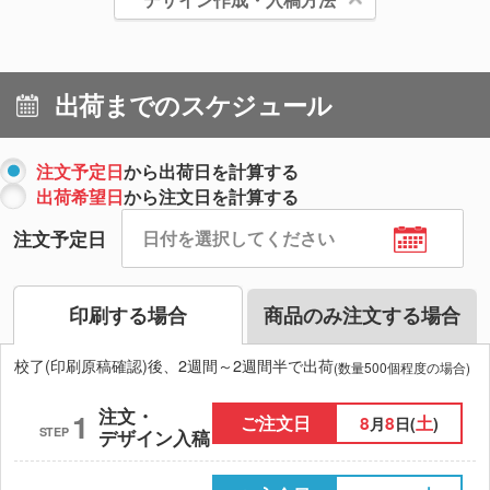
出荷までのスケジュール
注文予定日
から出荷日を計算する
出荷希望日
から注文日を計算する
注文予定日
印刷する場合
商品のみ注文する場合
校了(印刷原稿確認)後、2週間～2週間半で出荷
(数量500個程度の場合)
注文・
1
ご注文日
8
8
土
月
日(
)
STEP
デザイン入稿