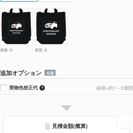
表面 小
表面 大
追加オプション
任意
実物色校正代
納期+約1～2週間
見積金額(概算)