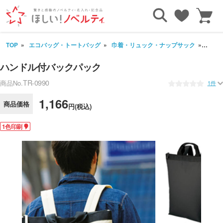
TOP
エコバッグ・トートバッグ
巾着・リュック・ナップサック
ハン
ハンドル付バックパック
TR-0990
商品No.
1件
1,166
商品価格
円(税込)
1色印刷