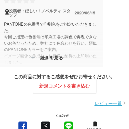
投稿者：ほしい！ノベルティ スタ
2020/06/15
ッフ
PANTONEの色番号で印刷色をご指定いただきまし
た。
今回ご指定の色番号は印刷工場の調色で再現できな
いお色だったため、弊社にて色合わせを行い、類似
のPANTONEカラーをご案内。
イメージ画像を作成し、お客様ご納得の上印刷いた
続きを見る
しました。
この商品に対するご感想をぜひお寄せください。
新規コメントを書き込む
レビュー一覧