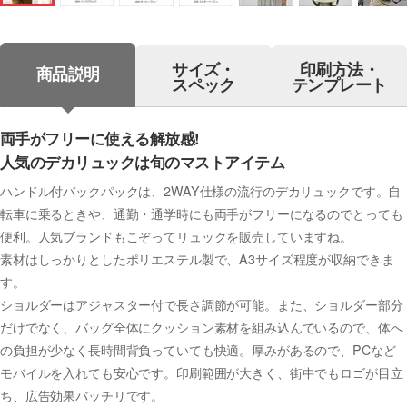
サイズ・
印刷方法・
商品説明
スペック
テンプレート
両手がフリーに使える解放感!
人気のデカリュックは旬のマストアイテム
ハンドル付バックパックは、2WAY仕様の流行のデカリュックです。自
転車に乗るときや、通勤・通学時にも両手がフリーになるのでとっても
便利。人気ブランドもこぞってリュックを販売していますね。
素材はしっかりとしたポリエステル製で、A3サイズ程度が収納できま
す。
ショルダーはアジャスター付で長さ調節が可能。また、ショルダー部分
だけでなく、バッグ全体にクッション素材を組み込んでいるので、体へ
の負担が少なく長時間背負っていても快適。厚みがあるので、PCなど
モバイルを入れても安心です。印刷範囲が大きく、街中でもロゴが目立
ち、広告効果バッチリです。