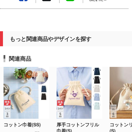
もっと関連商品やデザインを探す
関連商品
コットン巾着(SS)
厚手コットンフリル
コットン
巾着(S)
(S)