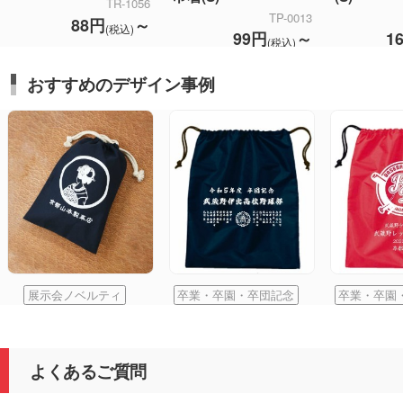
TR-1056
TP-0013
88円
～
(税込)
99円
～
1
(税込)
おすすめのデザイン事例
展示会ノベルティ
卒業・卒園・卒団記念
卒業・卒園
よくあるご質問