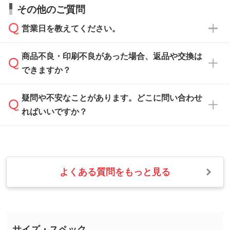
お見積・ご注文・
お問い合わせフォーム
からご
その他のご質問
い合わせください。
から添付してお送りください。
相談いただきますと、担当スタッフがお客様の
ご希望や商品の本体色を確認し、印刷色をご提
営業日を教えてください。
なお、印刷用データの作り方に関する詳細は、
・解像度の低いデータをトレース/調整してほ
案させていただきます。
「
完全データ入稿
」をご参照ください。
しい
本体色がブラック、ネイビーなど濃色の場合は
商品不良・印刷不良があった場合、返品や交換は
営業日は平日の10:00～18:00で、土日祝日はお
解像度の低い画像や、手書きのイラスト、写真
白色か淡い色の印刷色をおすすめしておりま
できますか？
休みとなります。注文・見積・お問い合わせ
などを、印刷に適したベクターデータに変換し
す。
は、土日祝日でもお送りいただければ、出社後
ます。→
詳しく見る
本体色がナチュラルなど淡色の場合、印刷をく
疑問や不安なことがあります。どこに問い合わせ
速やかに対応いたします。
お手数をお掛けいたしますが、至急担当スタッ
っきりと目立たせたいときは濃い印刷色が、柔
ればいいですか？
フまでご連絡ください。商品の状況を確認し、
・フルカラーデータを1色に変換してほしい
らかい雰囲気にしたいときは淡い印刷色が映え
改めてご案内いたします。
シルク印刷、レーザー彫刻など印刷方法にあわ
ます。
せて、フルカラーのデータを1色になおしま
お問い合わせフォームをご利用ください。1営
【返品・交換の対象】
す。→
詳しく見る
業日以内に担当スタッフよりメールにてご連絡
また、お選びいただいた印刷色が本体色に合わ
・お届け時に商品が損傷・故障している場合
いたします。
ない場合や仕上がりに影響しそうな場合は、ス
よくある質問をもっと見る
・ご注文と異なる商品が届いた場合
・1色印刷でグラデーションや濃淡を表現した
お急ぎの場合はお電話でのご質問も受け付けて
タッフから別の色をご案内することもございま
・印刷不良があった場合
い
おります。下記電話番号までお問い合わせくだ
す。
※印刷不良は原則として“再印刷”でご対応させ
網点という技法で濃淡を表現することができま
さい。
ていただいております。
す。濃淡の差が分かるデータに調整いたしま
サイズ・スペック
※詳しくは「
商品の良品基準について
」をご覧
す。→
詳しく見る