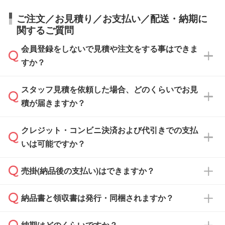
ご注文／お見積り／お支払い／配送・納期に
関するご質問
会員登録をしないで見積や注文をする事はできま
すか？
スタッフ見積を依頼した場合、どのくらいでお見
可能です。見積・注文フォームにて『ゲストの
積が届きますか？
まま進む』ボタンからお進みのうえ、ご依頼く
ださい。
クレジット・コンビニ決済および代引きでの支払
通常、翌営業日までにお送りしております。混
いは可能ですか？
雑状況によっては、お時間をいただくこともご
ざいます。予めご了承ください。土日祝日にご
売掛(納品後の支払い)はできますか？
依頼いただいた場合は、翌営業日以降のご連絡
銀行振込のみのご対応となります。
となります。
納品書と領収書は発行・同梱されますか？
基本的には先入金をお願いしておりますが、自
治体・行政機関・学校・病院・上場企業様 な