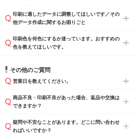
ト』からダウンロードをお願いいたします。
ご入稿後は経験豊富なスタッフがデータに不備
印刷に適したデータに調整してほしいです／その
入稿用のテンプレートはPDF形式ですが、
印刷に適したデータ・解像度かどうか、担当ス
がないかチェックし、お客様と確認してから印
IllustratorやPhotoshopで開いてご利用いただけ
他データ作成に関するお困りごと
タッフが事前に確認いたします。
刷に進みますので、ご安心ください。
ます。詳しい手順は「
入稿テンプレートの使い
データはお見積・ご注文・
お問い合わせフォー
方
」をご確認ください。
印刷色を何色にするか迷っています。おすすめの
ム
へ添付いただくか、担当スタッフ宛にメール
データ作成でお困りの際には、担当スタッフが
でお送りください。
色を教えてほしいです。
サポートいたしますのでお気軽にご相談くださ
仕上がりに影響しそうな点もチェックいたしま
い。
すので、データのご相談だけでもお気軽にお問
お問い合わせフォーム
や、見積/注文フォーム
お見積・ご注文・
お問い合わせフォーム
からご
その他のご質問
い合わせください。
から添付してお送りください。
相談いただきますと、担当スタッフがお客様の
ご希望や商品の本体色を確認し、印刷色をご提
営業日を教えてください。
なお、印刷用データの作り方に関する詳細は、
・解像度の低いデータをトレース/調整してほ
案させていただきます。
「
完全データ入稿
」をご参照ください。
しい
本体色がブラック、ネイビーなど濃色の場合は
商品不良・印刷不良があった場合、返品や交換は
営業日は平日の10:00～18:00で、土日祝日はお
解像度の低い画像や、手書きのイラスト、写真
白色か淡い色の印刷色をおすすめしておりま
できますか？
休みとなります。注文・見積・お問い合わせ
などを、印刷に適したベクターデータに変換し
す。
は、土日祝日でもお送りいただければ、出社後
ます。→
詳しく見る
本体色がナチュラルなど淡色の場合、印刷をく
疑問や不安なことがあります。どこに問い合わせ
速やかに対応いたします。
お手数をお掛けいたしますが、至急担当スタッ
っきりと目立たせたいときは濃い印刷色が、柔
ればいいですか？
フまでご連絡ください。商品の状況を確認し、
・フルカラーデータを1色に変換してほしい
らかい雰囲気にしたいときは淡い印刷色が映え