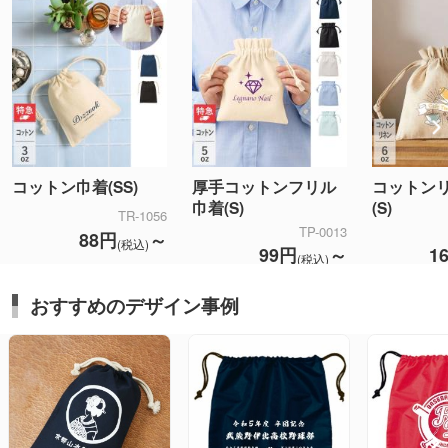
コットン巾着(SS)
厚手コットンフリル
コットン
巾着(S)
(S)
TR-1056
TP-0013
88円
～
(税込)
99円
～
1
(税込)
おすすめのデザイン事例