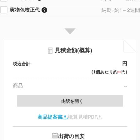
実物色校正代
納期+約1～2週間
見積金額(概算)
円
税込合計
--
(1個あたり約
円)
商品
--
製版代
--
内訳を開く
印刷代
--
商品提案書
概算見積PDF
送料
--
※
北海道・沖縄・離島 別途
追加オプション
--
出荷の目安