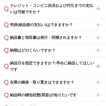
クレジット・コンビニ決済および代引きでの支払
通常、翌営業日までにお送りしております。混
いは可能ですか？
雑状況によっては、お時間をいただくこともご
ざいます。予めご了承ください。土日祝日にご
売掛(納品後の支払い)はできますか？
依頼いただいた場合は、翌営業日以降のご連絡
銀行振込のみのご対応となります。
となります。
納品書と領収書は発行・同梱されますか？
基本的には先入金をお願いしておりますが、自
治体・行政機関・学校・病院・上場企業様 な
納期はどのくらいですか？
どの場合は、月末締め翌月末払いに対応可能で
納品書・領収書は ご依頼をいただいた場合の
す。
み発行しております。商品への同梱はしておら
納品日を指定できますか？/早めに納品してほしい
ず、通常はPDFデータをメール添付でお送りし
・印刷する場合(500個程度)
また、卒業・卒園記念品で対策委員会や個人様
です
ます。
ご入金、イメージ画像の校了から約2週間～2
からご注文いただく場合でも、お支払い元が学
原本の郵送をご希望の場合は、担当スタッフま
週間半でご納品いたします。
校や幼稚園・保育園であれば、同様の条件でご
たは注文フォームの『ご注文に関する備考欄』
在庫の確保・取り置きはできますか？
ご希望の納期がある場合は、お問い合わせ・お
対応できる場合がございます。
よりお知らせください。
・商品のみ注文する場合(サンプル購入を含む)
見積もり・ご注文時にその旨をお知らせくださ
ご希望の際は担当スタッフまでお気軽にご相談
ご入金確認後、1～2営業日で出荷いたしま
納品時の梱包状態(荷姿)が知りたいです
い。
ご入金確認後に在庫を確保し、注文確定のご連
ください。
す。
在庫状況や印刷スケジュールを確認のうえ、対
絡を致します。ご入金いただくまで在庫の確保