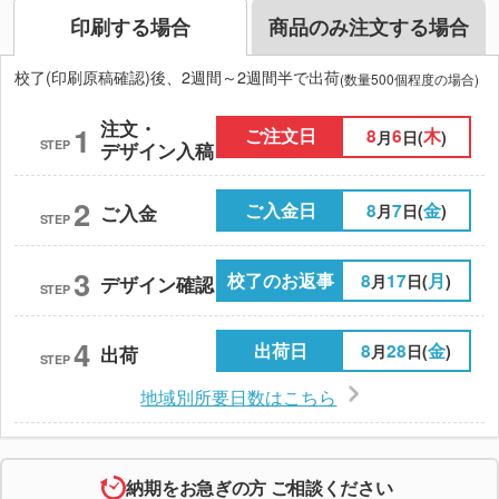
印刷する場合
商品のみ注文する場合
校了(印刷原稿確認)後、2週間～2週間半で出荷
(数量500個程度の場合)
注文・
1
ご注文日
8
6
木
月
日(
)
STEP
デザイン入稿
2
ご入金日
8
7
金
月
日(
)
ご入金
STEP
3
校了のお返事
8
17
月
月
日(
)
デザイン確認
STEP
4
出荷日
8
28
金
月
日(
)
出荷
STEP
地域別所要日数はこちら
納期をお急ぎの方 ご相談ください