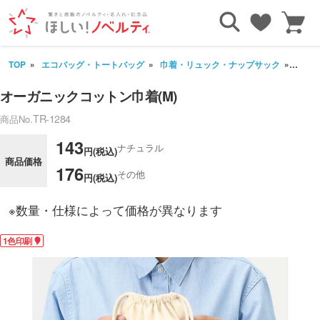
TOP
エコバッグ・トートバッグ
巾着・リュック・ナップサック
オーガ
オーガニックコットン巾着(M)
TR-1284
商品No.
143
ナチュラル
円(税込)
商品価格
176
その他
円(税込)
※数量・仕様によって価格が異なります
1色印刷