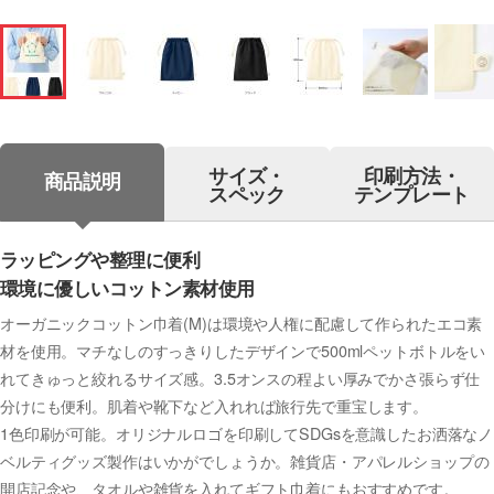
サイズ・
印刷方法・
商品説明
スペック
テンプレート
ラッピングや整理に便利
環境に優しいコットン素材使用
オーガニックコットン巾着(M)は環境や人権に配慮して作られたエコ素
材を使用。マチなしのすっきりしたデザインで500mlペットボトルをい
れてきゅっと絞れるサイズ感。3.5オンスの程よい厚みでかさ張らず仕
分けにも便利。肌着や靴下など入れれば旅行先で重宝します。
1色印刷が可能。オリジナルロゴを印刷してSDGsを意識したお洒落なノ
ベルティグッズ製作はいかがでしょうか。雑貨店・アパレルショップの
開店記念や、タオルや雑貨を入れてギフト巾着にもおすすめです。