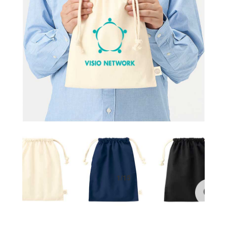
1
/
15