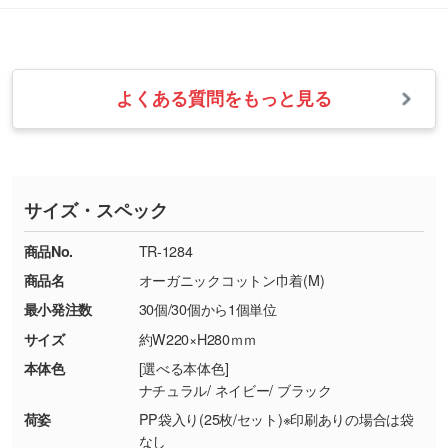
改めてご案内いたします。
シルク印刷、レーザー彫刻など印刷方法にあわ
ます。
せて、フルカラーのデータを1色になおしま
お問い合わせフォームをご利用ください。1営
【返品・交換の対象】
す。→
詳しく見る
業日以内に担当スタッフよりメールにてご連絡
また、お選びいただいた印刷色が本体色に合わ
・お届け時に商品が損傷・故障している場合
いたします。
ない場合や仕上がりに影響しそうな場合は、ス
よくある質問をもっと見る
・ご注文と異なる商品が届いた場合
・1色印刷でグラデーションや濃淡を表現した
お急ぎの場合はお電話でのご質問も受け付けて
タッフから別の色をご案内することもございま
・印刷不良があった場合
い
おります。下記電話番号までお問い合わせくだ
す。
※印刷不良は原則として“再印刷”でご対応させ
網点という技法で濃淡を表現することができま
さい。
ていただいております。
す。濃淡の差が分かるデータに調整いたしま
サイズ・スペック
※詳しくは「
商品の良品基準について
」をご覧
す。→
詳しく見る
TEL：0422-29-9911 営業時間10:00～
ください。
18:00(土日祝日除く)
商品No.
TR-1284
・コーポレートカラーを使って印刷したい／印
お問い合わせフォームはこちら
商品名
オーガニックコットン巾着(M)
【返品・交換ができない場合】
刷色にこだわりがある
最小発注数
30個/30個から1個単位
・お客様の元で商品を加工された場合、または
DIC・PANTONEなどのカラーチップの指定や、
商品が破損した場合
現物支給による色指定も承っております。→
詳
サイズ
約W220×H280ｍｍ
・商品到着後7日以上経過している場合
しく見る
本体色
[選べる本体色]
・お客様のご都合による返品・交換依頼(商
ナチュラル/ ネイビー/ ブラック
品・色・数量などの注文間違い等)
・背景がある画像からキャラクター部分だけを
荷姿
PP袋入り(25枚/セット)※印刷ありの場合は袋
使いたいです
なし