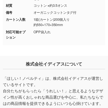
シンプルな背景のデータや、使いたいキャラク
材質
コットン ※約3.5オンス
ター部分の輪郭がはっきりしているデータは切
備考
オーガニックコットンタグ付
り抜き処理が可能です。→
詳しく見る
カートン入数
1箱(カートン)200個入り
約550×170×350mm
・持っているデータの背景が足りない／塗り足
対応可能オプ
OPP袋入れ
しの作り方が分からない
ション
印刷したいデータが印刷範囲よりも小さい場
合、シンプルな色・柄の背景であれば拡張が可
能です。→
詳しく見る
・デザインにQRコードを入れたい／QRコード
株式会社イディアスについて
を生成してほしい
URLをご指定いただければ、QRコードを生成
「ほしい！ノベルティ」は、株式会社イディアスが運営し
いたします。配置のご相談にも応じています。
ているサイトです。
→
詳しく見る
自分たちがもらったら「うれしい！」と思えるようなデザ
イン性が高くおしゃれな商品選びを中心に、私たちならで
はの商品情報を提供できるようにいつも心掛けています。