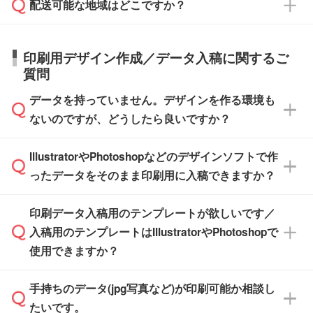
応が可能かご案内いたします。
配送可能な地域はどこですか？
はできかねますので予めご了承ください。
商品によって異なります。各ページにある商品
納期は商品や数量、印刷方法、ご納品場所、在
また、お急ぎで印刷をご希望の場合は、最短5
詳細の荷姿欄をご確認ください。
庫の有無によって異なります。正確な日程はス
営業日で出荷可能な商品もご用意しておりま
【箱入り】 商品がひとつずつ箱に入っていま
日本全国へお届けが可能です。なお、海外への
タッフまでお問い合わせください。
印刷用デザイン作成／データ入稿に関するご
す。>>
対象商品はこちら
す。(白箱、化粧箱、ブリスターパックなど)
直接納品は行っておりませんので予めご了承く
質問
※最短出荷日は商品によって異なります。各商
【袋入り】 商品がひとつずつ袋に入っていま
ださい。
また、商品ページ内の「出荷までのスケジュー
品ページにてご確認ください
す。(透明袋、デザイン袋など)
データを持っていません。デザインを作る環境も
ル」に注文予定日をご入力いただくと、おおよ
【個包装なし】 個包装がされていない状態で
ないのですが、どうしたら良いですか？
その締切日や出荷目安をご確認いただけます。
納品します。
商品在庫や印刷ラインを確保するためにも、商
※化粧箱から白箱への入れ替えや、オリジナル
IllustratorやPhotoshopなどのデザインソフトで作
品が決まりましたらお早めのご発注をお願いい
無料の「
デザインシミュレーター
」を使えば、
箱の作成は原則承っておりません。
たします。
ったデータをそのまま印刷用に入稿できますか？
PCやスマホから簡単にデザインを作成できま
す。スタンプやテンプレートも豊富なので、デ
※土日祝日を除く営業日換算です。
印刷データ入稿用のテンプレートが欲しいです／
ザインソフトがなくても安心です。
IllustratorやPhotoshop、CLIP STUDIOなどのデ
※沖縄・離島は追加日数がかかります。
入稿用のテンプレートはIllustratorやPhotoshopで
ザインソフトでこだわりのデザインを作成した
また、「
データ作成サービス
」もご利用いただ
使用できますか？
い方は、
完全データ入稿
がおすすめです。
けます。ご希望の文言・書体・印刷色をお知ら
「.ai」形式または「.psd」形式で保存し、お見
せいただければ、弊社にて無料でデザインデー
積・ご注文フォームにアップロードしてご入稿
手持ちのデータ(jpg写真など)が印刷可能か相談し
一部商品は入稿用テンプレートのご用意があり
タを1点作成いたします。
ください。
たいです。
ます。各商品ページの『印刷方法・テンプレー