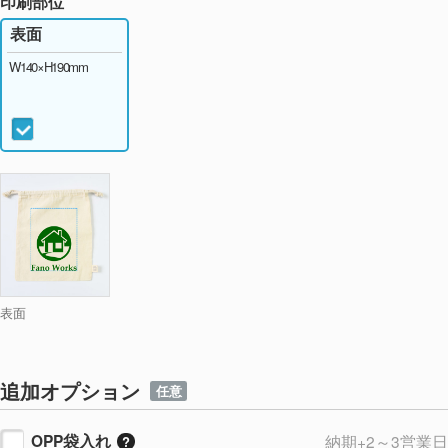
印刷部位
表面
W140×H190mm
表面
追加オプション
任意
OPP袋入れ
納期+2～3営業日