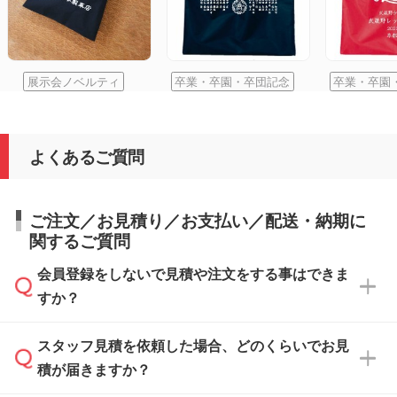
展示会ノベルティ
卒業・卒園・卒団記念
卒業・卒園
よくあるご質問
ご注文／お見積り／お支払い／配送・納期に
関するご質問
会員登録をしないで見積や注文をする事はできま
すか？
スタッフ見積を依頼した場合、どのくらいでお見
可能です。見積・注文フォームにて『ゲストの
積が届きますか？
まま進む』ボタンからお進みのうえ、ご依頼く
ださい。