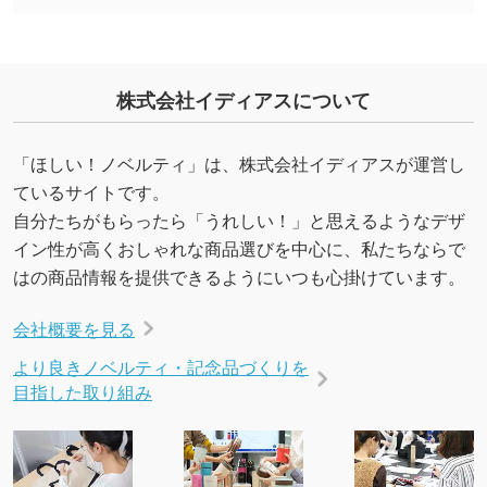
能です。→
詳しく見る
・デザインにQRコードを入れたい／QRコード
株式会社イディアスについて
を生成してほしい
URLをご指定いただければ、QRコードを生成
いたします。配置のご相談にも応じています。
「ほしい！ノベルティ」は、株式会社イディアスが運営し
→
詳しく見る
ているサイトです。
自分たちがもらったら「うれしい！」と思えるようなデザ
イン性が高くおしゃれな商品選びを中心に、私たちならで
はの商品情報を提供できるようにいつも心掛けています。
会社概要を見る
より良きノベルティ・記念品づくりを
目指した取り組み