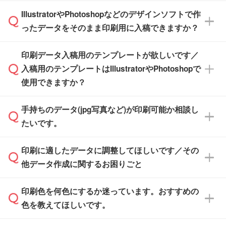
商品在庫や印刷ラインを確保するためにも、商
※化粧箱から白箱への入れ替えや、オリジナル
IllustratorやPhotoshopなどのデザインソフトで作
品が決まりましたらお早めのご発注をお願いい
無料の「
デザインシミュレーター
」を使えば、
箱の作成は原則承っておりません。
たします。
ったデータをそのまま印刷用に入稿できますか？
PCやスマホから簡単にデザインを作成できま
す。スタンプやテンプレートも豊富なので、デ
※土日祝日を除く営業日換算です。
印刷データ入稿用のテンプレートが欲しいです／
ザインソフトがなくても安心です。
IllustratorやPhotoshop、CLIP STUDIOなどのデ
※沖縄・離島は追加日数がかかります。
入稿用のテンプレートはIllustratorやPhotoshopで
ザインソフトでこだわりのデザインを作成した
また、「
データ作成サービス
」もご利用いただ
使用できますか？
い方は、
完全データ入稿
がおすすめです。
けます。ご希望の文言・書体・印刷色をお知ら
「.ai」形式または「.psd」形式で保存し、お見
せいただければ、弊社にて無料でデザインデー
積・ご注文フォームにアップロードしてご入稿
手持ちのデータ(jpg写真など)が印刷可能か相談し
一部商品は入稿用テンプレートのご用意があり
タを1点作成いたします。
ください。
たいです。
ます。各商品ページの『印刷方法・テンプレー
ト』からダウンロードをお願いいたします。
ご入稿後は経験豊富なスタッフがデータに不備
印刷に適したデータに調整してほしいです／その
入稿用のテンプレートはPDF形式ですが、
印刷に適したデータ・解像度かどうか、担当ス
がないかチェックし、お客様と確認してから印
IllustratorやPhotoshopで開いてご利用いただけ
他データ作成に関するお困りごと
タッフが事前に確認いたします。
刷に進みますので、ご安心ください。
ます。詳しい手順は「
入稿テンプレートの使い
データはお見積・ご注文・
お問い合わせフォー
方
」をご確認ください。
印刷色を何色にするか迷っています。おすすめの
ム
へ添付いただくか、担当スタッフ宛にメール
データ作成でお困りの際には、担当スタッフが
でお送りください。
色を教えてほしいです。
サポートいたしますのでお気軽にご相談くださ
仕上がりに影響しそうな点もチェックいたしま
い。