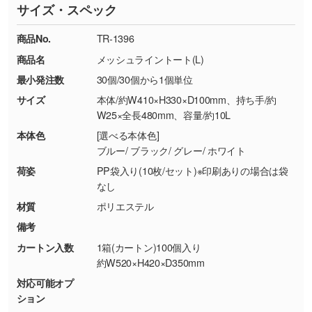
サイズ・スペック
※詳しくは「
商品の良品基準について
」をご覧
す。→
詳しく見る
TEL：0422-29-9911 営業時間10:00～
ください。
18:00(土日祝日除く)
商品No.
TR-1396
・コーポレートカラーを使って印刷したい／印
お問い合わせフォームはこちら
商品名
メッシュライントート(L)
【返品・交換ができない場合】
刷色にこだわりがある
最小発注数
30個/30個から1個単位
・お客様の元で商品を加工された場合、または
DIC・PANTONEなどのカラーチップの指定や、
商品が破損した場合
現物支給による色指定も承っております。→
詳
サイズ
本体/約W410×H330×D100mm、持ち手/約
・商品到着後7日以上経過している場合
しく見る
W25×全長480mm、容量/約10L
・お客様のご都合による返品・交換依頼(商
本体色
[選べる本体色]
品・色・数量などの注文間違い等)
・背景がある画像からキャラクター部分だけを
ブルー/ ブラック/ グレー/ ホワイト
使いたいです
荷姿
PP袋入り(10枚/セット)※印刷ありの場合は袋
シンプルな背景のデータや、使いたいキャラク
なし
ター部分の輪郭がはっきりしているデータは切
材質
ポリエステル
り抜き処理が可能です。→
詳しく見る
備考
カートン入数
1箱(カートン)100個入り
・持っているデータの背景が足りない／塗り足
約W520×H420×D350mm
しの作り方が分からない
対応可能オプ
印刷したいデータが印刷範囲よりも小さい場
ション
合、シンプルな色・柄の背景であれば拡張が可