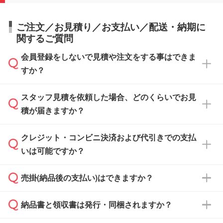
ご注文／お見積り／お支払い／配送・納期に
関するご質問
会員登録をしないで見積や注文をする事はできま
すか？
スタッフ見積を依頼した場合、どのくらいでお見
可能です。見積・注文フォームにて『ゲストの
積が届きますか？
まま進む』ボタンからお進みのうえ、ご依頼く
ださい。
クレジット・コンビニ決済および代引きでの支払
通常、翌営業日までにお送りしております。混
いは可能ですか？
雑状況によっては、お時間をいただくこともご
ざいます。予めご了承ください。土日祝日にご
売掛(納品後の支払い)はできますか？
依頼いただいた場合は、翌営業日以降のご連絡
銀行振込のみのご対応となります。
となります。
納品書と領収書は発行・同梱されますか？
基本的には先入金をお願いしておりますが、自
治体・行政機関・学校・病院・上場企業様 な