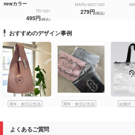
newカラー
MARU-90371300
MA
279円
TR-1201
(税込)
495円
(税込)
おすすめのデザイン事例
周年・創立記念品
周年・創立記念品
結婚式・
よくあるご質問