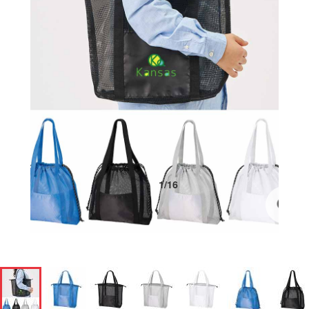
1
/
16