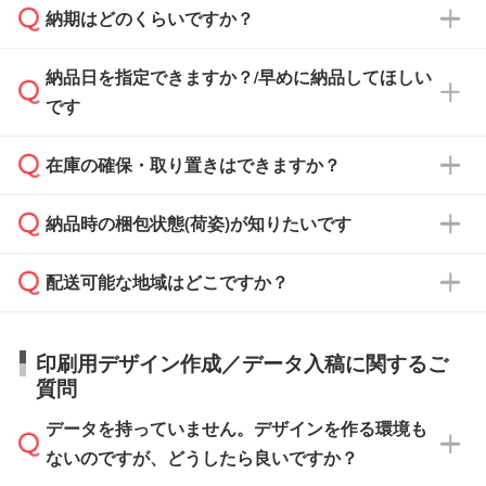
納期はどのくらいですか？
どの場合は、月末締め翌月末払いに対応可能で
納品書・領収書は ご依頼をいただいた場合の
す。
み発行しております。商品への同梱はしておら
納品日を指定できますか？/早めに納品してほしい
ず、通常はPDFデータをメール添付でお送りし
・印刷する場合(500個程度)
また、卒業・卒園記念品で対策委員会や個人様
です
ます。
ご入金、イメージ画像の校了から約2週間～2
からご注文いただく場合でも、お支払い元が学
原本の郵送をご希望の場合は、担当スタッフま
週間半でご納品いたします。
校や幼稚園・保育園であれば、同様の条件でご
たは注文フォームの『ご注文に関する備考欄』
在庫の確保・取り置きはできますか？
ご希望の納期がある場合は、お問い合わせ・お
対応できる場合がございます。
よりお知らせください。
・商品のみ注文する場合(サンプル購入を含む)
見積もり・ご注文時にその旨をお知らせくださ
ご希望の際は担当スタッフまでお気軽にご相談
ご入金確認後、1～2営業日で出荷いたしま
納品時の梱包状態(荷姿)が知りたいです
い。
ご入金確認後に在庫を確保し、注文確定のご連
ください。
す。
在庫状況や印刷スケジュールを確認のうえ、対
絡を致します。ご入金いただくまで在庫の確保
応が可能かご案内いたします。
配送可能な地域はどこですか？
はできかねますので予めご了承ください。
商品によって異なります。各ページにある商品
納期は商品や数量、印刷方法、ご納品場所、在
また、お急ぎで印刷をご希望の場合は、最短5
詳細の荷姿欄をご確認ください。
庫の有無によって異なります。正確な日程はス
営業日で出荷可能な商品もご用意しておりま
【箱入り】 商品がひとつずつ箱に入っていま
日本全国へお届けが可能です。なお、海外への
タッフまでお問い合わせください。
印刷用デザイン作成／データ入稿に関するご
す。>>
対象商品はこちら
す。(白箱、化粧箱、ブリスターパックなど)
直接納品は行っておりませんので予めご了承く
質問
※最短出荷日は商品によって異なります。各商
【袋入り】 商品がひとつずつ袋に入っていま
ださい。
また、商品ページ内の「出荷までのスケジュー
品ページにてご確認ください
す。(透明袋、デザイン袋など)
データを持っていません。デザインを作る環境も
ル」に注文予定日をご入力いただくと、おおよ
【個包装なし】 個包装がされていない状態で
ないのですが、どうしたら良いですか？
その締切日や出荷目安をご確認いただけます。
納品します。