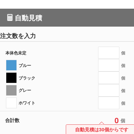
自動見積
注文数を入力
本体色未定
個
ブルー
個
ブラック
個
グレー
個
ホワイト
個
0
合計数
個
自動見積は30個からです