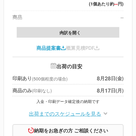
--
(1個あたり約
円)
商品
--
製版代
--
内訳を開く
印刷代
--
商品提案書
概算見積PDF
送料
--
※
北海道・沖縄・離島 別途
追加オプション
--
出荷の目安
円
税別合計
8
28
印刷あり
月
日(金)
(500個程度の場合)
※
上記小計は税別です
8
17
商品のみ
月
日(月)
(印刷なし)
入金・印刷データ確定後の納期です
出荷までのスケジュールを見る
納期をお急ぎの方 ご相談ください