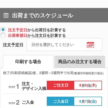
出荷までのスケジュール
注文予定日
から出荷日を計算する
出荷希望日
から注文日を計算する
注文予定日
印刷する場合
商品のみ注文する場合
校了(印刷原稿確認)後、2週間～2週間半で出荷
(数量500個程度の場合)
注文・
1
ご注文日
8
6
木
月
日(
)
STEP
デザイン入稿
2
ご入金日
8
7
金
月
日(
)
ご入金
STEP