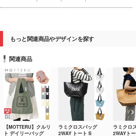
もっと関連商品やデザインを探す
関連商品
【MOTTERU】クルリ
ラミクロスバッグ
ラミクロ
ト デイリーバッグ
2WAY トート S
2WAYト