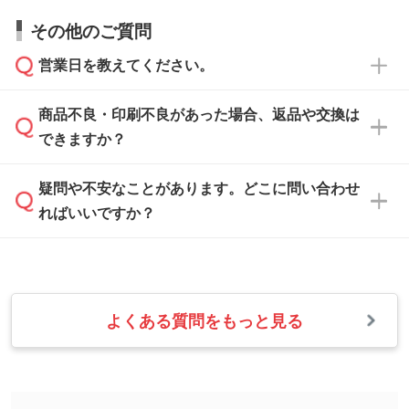
すので、データのご相談だけでもお気軽にお問
お問い合わせフォーム
や、見積/注文フォーム
お見積・ご注文・
お問い合わせフォーム
からご
その他のご質問
い合わせください。
から添付してお送りください。
相談いただきますと、担当スタッフがお客様の
ご希望や商品の本体色を確認し、印刷色をご提
営業日を教えてください。
なお、印刷用データの作り方に関する詳細は、
・解像度の低いデータをトレース/調整してほ
案させていただきます。
「
完全データ入稿
」をご参照ください。
しい
本体色がブラック、ネイビーなど濃色の場合は
商品不良・印刷不良があった場合、返品や交換は
営業日は平日の10:00～18:00で、土日祝日はお
解像度の低い画像や、手書きのイラスト、写真
白色か淡い色の印刷色をおすすめしておりま
できますか？
休みとなります。注文・見積・お問い合わせ
などを、印刷に適したベクターデータに変換し
す。
は、土日祝日でもお送りいただければ、出社後
ます。→
詳しく見る
本体色がナチュラルなど淡色の場合、印刷をく
疑問や不安なことがあります。どこに問い合わせ
速やかに対応いたします。
お手数をお掛けいたしますが、至急担当スタッ
っきりと目立たせたいときは濃い印刷色が、柔
ればいいですか？
フまでご連絡ください。商品の状況を確認し、
・フルカラーデータを1色に変換してほしい
らかい雰囲気にしたいときは淡い印刷色が映え
改めてご案内いたします。
シルク印刷、レーザー彫刻など印刷方法にあわ
ます。
せて、フルカラーのデータを1色になおしま
お問い合わせフォームをご利用ください。1営
【返品・交換の対象】
す。→
詳しく見る
業日以内に担当スタッフよりメールにてご連絡
また、お選びいただいた印刷色が本体色に合わ
・お届け時に商品が損傷・故障している場合
いたします。
ない場合や仕上がりに影響しそうな場合は、ス
よくある質問をもっと見る
・ご注文と異なる商品が届いた場合
・1色印刷でグラデーションや濃淡を表現した
お急ぎの場合はお電話でのご質問も受け付けて
タッフから別の色をご案内することもございま
・印刷不良があった場合
い
おります。下記電話番号までお問い合わせくだ
す。
※印刷不良は原則として“再印刷”でご対応させ
網点という技法で濃淡を表現することができま
さい。
ていただいております。
す。濃淡の差が分かるデータに調整いたしま