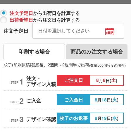
注文予定日
から出荷日を計算する
出荷希望日
から注文日を計算する
注文予定日
印刷する場合
商品のみ注文する場合
校了(印刷原稿確認)後、2週間～2週間半で出荷
(数量500個程度の場合)
注文・
1
ご注文日
8
8
土
月
日(
)
STEP
デザイン入稿
2
ご入金日
8
18
火
月
日(
)
ご入金
STEP
3
校了のお返事
8
19
水
月
日(
)
デザイン確認
STEP