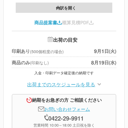
製版代
--
内訳を開く
印刷代
--
商品提案書
概算見積PDF
送料
--
※
北海道・沖縄・離島 別途
追加オプション
--
出荷の目安
円
税別合計
9
1
印刷あり
月
日(火)
(500個程度の場合)
※
上記小計は税別です
8
19
商品のみ
月
日(水)
(印刷なし)
入金・印刷データ確定後の納期です
出荷までのスケジュールを見る
納期をお急ぎの方 ご相談ください
お問い合わせフォーム
0422-29-9911
営業時間 10:00～18:00 土日祝を除く