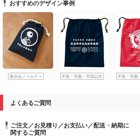
おすすめのデザイン事例
展示会ノベルティ
卒業・卒園・卒団記念
卒業・卒園
よくあるご質問
ご注文／お見積り／お支払い／配送・納期に
関するご質問