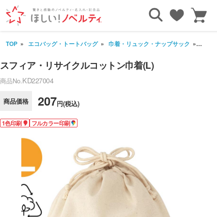
TOP
エコバッグ・トートバッグ
巾着・リュック・ナップサック
スフィ
スフィア・リサイクルコットン巾着(L)
KD227004
商品No.
207
商品価格
円(税込)
1色印刷
フルカラー印刷