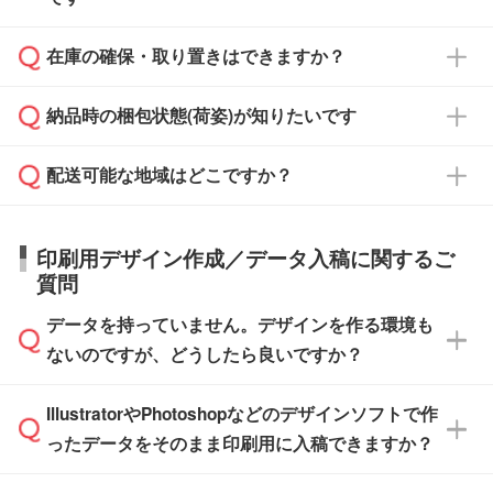
ご入金、イメージ画像の校了から約2週間～2
からご注文いただく場合でも、お支払い元が学
原本の郵送をご希望の場合は、担当スタッフま
週間半でご納品いたします。
校や幼稚園・保育園であれば、同様の条件でご
たは注文フォームの『ご注文に関する備考欄』
在庫の確保・取り置きはできますか？
ご希望の納期がある場合は、お問い合わせ・お
対応できる場合がございます。
よりお知らせください。
・商品のみ注文する場合(サンプル購入を含む)
見積もり・ご注文時にその旨をお知らせくださ
ご希望の際は担当スタッフまでお気軽にご相談
ご入金確認後、1～2営業日で出荷いたしま
納品時の梱包状態(荷姿)が知りたいです
い。
ご入金確認後に在庫を確保し、注文確定のご連
ください。
す。
在庫状況や印刷スケジュールを確認のうえ、対
絡を致します。ご入金いただくまで在庫の確保
応が可能かご案内いたします。
配送可能な地域はどこですか？
はできかねますので予めご了承ください。
商品によって異なります。各ページにある商品
納期は商品や数量、印刷方法、ご納品場所、在
また、お急ぎで印刷をご希望の場合は、最短5
詳細の荷姿欄をご確認ください。
庫の有無によって異なります。正確な日程はス
営業日で出荷可能な商品もご用意しておりま
【箱入り】 商品がひとつずつ箱に入っていま
日本全国へお届けが可能です。なお、海外への
タッフまでお問い合わせください。
印刷用デザイン作成／データ入稿に関するご
す。>>
対象商品はこちら
す。(白箱、化粧箱、ブリスターパックなど)
直接納品は行っておりませんので予めご了承く
質問
※最短出荷日は商品によって異なります。各商
【袋入り】 商品がひとつずつ袋に入っていま
ださい。
また、商品ページ内の「出荷までのスケジュー
品ページにてご確認ください
す。(透明袋、デザイン袋など)
データを持っていません。デザインを作る環境も
ル」に注文予定日をご入力いただくと、おおよ
【個包装なし】 個包装がされていない状態で
ないのですが、どうしたら良いですか？
その締切日や出荷目安をご確認いただけます。
納品します。
商品在庫や印刷ラインを確保するためにも、商
※化粧箱から白箱への入れ替えや、オリジナル
IllustratorやPhotoshopなどのデザインソフトで作
品が決まりましたらお早めのご発注をお願いい
無料の「
デザインシミュレーター
」を使えば、
箱の作成は原則承っておりません。
たします。
ったデータをそのまま印刷用に入稿できますか？
PCやスマホから簡単にデザインを作成できま
す。スタンプやテンプレートも豊富なので、デ