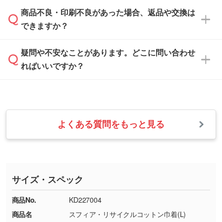
「
完全データ入稿
」をご参照ください。
しい
本体色がブラック、ネイビーなど濃色の場合は
商品不良・印刷不良があった場合、返品や交換は
営業日は平日の10:00～18:00で、土日祝日はお
解像度の低い画像や、手書きのイラスト、写真
白色か淡い色の印刷色をおすすめしておりま
できますか？
休みとなります。注文・見積・お問い合わせ
などを、印刷に適したベクターデータに変換し
す。
は、土日祝日でもお送りいただければ、出社後
ます。→
詳しく見る
本体色がナチュラルなど淡色の場合、印刷をく
疑問や不安なことがあります。どこに問い合わせ
速やかに対応いたします。
お手数をお掛けいたしますが、至急担当スタッ
っきりと目立たせたいときは濃い印刷色が、柔
ればいいですか？
フまでご連絡ください。商品の状況を確認し、
・フルカラーデータを1色に変換してほしい
らかい雰囲気にしたいときは淡い印刷色が映え
改めてご案内いたします。
シルク印刷、レーザー彫刻など印刷方法にあわ
ます。
せて、フルカラーのデータを1色になおしま
お問い合わせフォームをご利用ください。1営
【返品・交換の対象】
す。→
詳しく見る
業日以内に担当スタッフよりメールにてご連絡
また、お選びいただいた印刷色が本体色に合わ
・お届け時に商品が損傷・故障している場合
いたします。
ない場合や仕上がりに影響しそうな場合は、ス
よくある質問をもっと見る
・ご注文と異なる商品が届いた場合
・1色印刷でグラデーションや濃淡を表現した
お急ぎの場合はお電話でのご質問も受け付けて
タッフから別の色をご案内することもございま
・印刷不良があった場合
い
おります。下記電話番号までお問い合わせくだ
す。
※印刷不良は原則として“再印刷”でご対応させ
網点という技法で濃淡を表現することができま
さい。
ていただいております。
す。濃淡の差が分かるデータに調整いたしま
サイズ・スペック
※詳しくは「
商品の良品基準について
」をご覧
す。→
詳しく見る
TEL：0422-29-9911 営業時間10:00～
ください。
18:00(土日祝日除く)
商品No.
KD227004
・コーポレートカラーを使って印刷したい／印
お問い合わせフォームはこちら
商品名
スフィア・リサイクルコットン巾着(L)
【返品・交換ができない場合】
刷色にこだわりがある