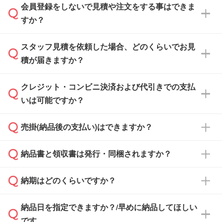
会員登録をしないで見積や注文をする事はできま
すか？
スタッフ見積を依頼した場合、どのくらいでお見
可能です。見積・注文フォームにて『ゲストの
積が届きますか？
まま進む』ボタンからお進みのうえ、ご依頼く
ださい。
クレジット・コンビニ決済および代引きでの支払
通常、翌営業日までにお送りしております。混
いは可能ですか？
雑状況によっては、お時間をいただくこともご
ざいます。予めご了承ください。土日祝日にご
売掛(納品後の支払い)はできますか？
依頼いただいた場合は、翌営業日以降のご連絡
銀行振込のみのご対応となります。
となります。
納品書と領収書は発行・同梱されますか？
基本的には先入金をお願いしておりますが、自
治体・行政機関・学校・病院・上場企業様 な
納期はどのくらいですか？
どの場合は、月末締め翌月末払いに対応可能で
納品書・領収書は ご依頼をいただいた場合の
す。
み発行しております。商品への同梱はしておら
納品日を指定できますか？/早めに納品してほしい
ず、通常はPDFデータをメール添付でお送りし
・印刷する場合(500個程度)
また、卒業・卒園記念品で対策委員会や個人様
です
ます。