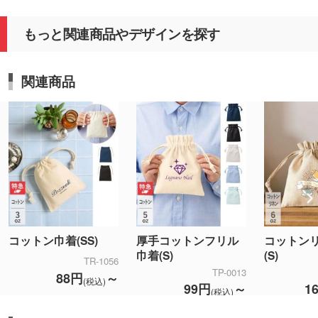
もっと関連商品やデザインを探す
関連商品
コットン巾着(SS)
厚手コットンフリル
コットン
巾着(S)
(S)
TR-1056
TP-0013
88円
～
(税込)
99円
～
1
(税込)