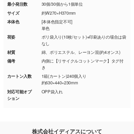
最小発注数
30個/30個から1個単位
・お客様の元で商品を加工された場合、または
DIC・PANTONEなどのカラーチップの指定や、
商品が破損した場合
現物支給による色指定も承っております。→
詳
サイズ
約W270×H370mm
・商品到着後7日以上経過している場合
しく見る
本体色
[本体色指定不可]
・お客様のご都合による返品・交換依頼(商
単色
品・色・数量などの注文間違い等)
・背景がある画像からキャラクター部分だけを
荷姿
ポリ袋入り(10枚/セット)※印刷ありの場合は袋
使いたいです
なし
シンプルな背景のデータや、使いたいキャラク
材質
綿、ポリエステル、レーヨン混(約4オンス)
ター部分の輪郭がはっきりしているデータは切
備考
内側に【リサイクルコットンマーク】タグ付
り抜き処理が可能です。→
詳しく見る
き
カートン入数
1箱(カートン)240個入り
・持っているデータの背景が足りない／塗り足
約630×440×230mm
しの作り方が分からない
対応可能オプ
OPP袋入れ
印刷したいデータが印刷範囲よりも小さい場
ション
合、シンプルな色・柄の背景であれば拡張が可
能です。→
詳しく見る
・デザインにQRコードを入れたい／QRコード
株式会社イディアスについて
を生成してほしい