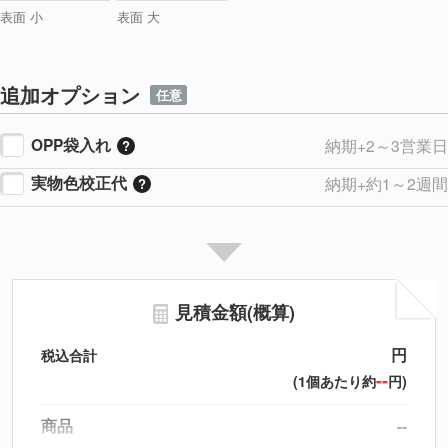
表面 小
表面 大
追加オプション
任意
OPP袋入れ
納期+2～3営業日
実物色校正代
納期+約1～2週間
見積金額(概算)
円
税込合計
--
(1個あたり約
円)
商品
--