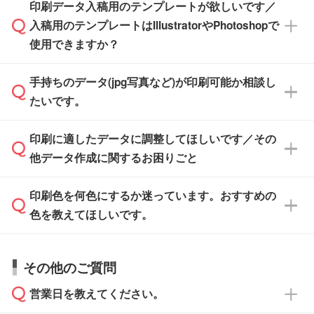
※土日祝日を除く営業日換算です。
印刷データ入稿用のテンプレートが欲しいです／
ザインソフトがなくても安心です。
IllustratorやPhotoshop、CLIP STUDIOなどのデ
※沖縄・離島は追加日数がかかります。
入稿用のテンプレートはIllustratorやPhotoshopで
ザインソフトでこだわりのデザインを作成した
また、「
データ作成サービス
」もご利用いただ
使用できますか？
い方は、
完全データ入稿
がおすすめです。
けます。ご希望の文言・書体・印刷色をお知ら
「.ai」形式または「.psd」形式で保存し、お見
せいただければ、弊社にて無料でデザインデー
積・ご注文フォームにアップロードしてご入稿
手持ちのデータ(jpg写真など)が印刷可能か相談し
一部商品は入稿用テンプレートのご用意があり
タを1点作成いたします。
ください。
たいです。
ます。各商品ページの『印刷方法・テンプレー
ト』からダウンロードをお願いいたします。
ご入稿後は経験豊富なスタッフがデータに不備
印刷に適したデータに調整してほしいです／その
入稿用のテンプレートはPDF形式ですが、
印刷に適したデータ・解像度かどうか、担当ス
がないかチェックし、お客様と確認してから印
IllustratorやPhotoshopで開いてご利用いただけ
他データ作成に関するお困りごと
タッフが事前に確認いたします。
刷に進みますので、ご安心ください。
ます。詳しい手順は「
入稿テンプレートの使い
データはお見積・ご注文・
お問い合わせフォー
方
」をご確認ください。
印刷色を何色にするか迷っています。おすすめの
ム
へ添付いただくか、担当スタッフ宛にメール
データ作成でお困りの際には、担当スタッフが
でお送りください。
色を教えてほしいです。
サポートいたしますのでお気軽にご相談くださ
仕上がりに影響しそうな点もチェックいたしま
い。
すので、データのご相談だけでもお気軽にお問
お問い合わせフォーム
や、見積/注文フォーム
お見積・ご注文・
お問い合わせフォーム
からご
その他のご質問
い合わせください。
から添付してお送りください。
相談いただきますと、担当スタッフがお客様の
ご希望や商品の本体色を確認し、印刷色をご提
営業日を教えてください。
なお、印刷用データの作り方に関する詳細は、
・解像度の低いデータをトレース/調整してほ
案させていただきます。