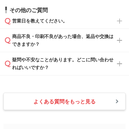
すので、データのご相談だけでもお気軽にお問
お問い合わせフォーム
や、見積/注文フォーム
お見積・ご注文・
お問い合わせフォーム
からご
その他のご質問
い合わせください。
から添付してお送りください。
相談いただきますと、担当スタッフがお客様の
ご希望や商品の本体色を確認し、印刷色をご提
営業日を教えてください。
なお、印刷用データの作り方に関する詳細は、
・解像度の低いデータをトレース/調整してほ
案させていただきます。
「
完全データ入稿
」をご参照ください。
しい
本体色がブラック、ネイビーなど濃色の場合は
商品不良・印刷不良があった場合、返品や交換は
営業日は平日の10:00～18:00で、土日祝日はお
解像度の低い画像や、手書きのイラスト、写真
白色か淡い色の印刷色をおすすめしておりま
できますか？
休みとなります。注文・見積・お問い合わせ
などを、印刷に適したベクターデータに変換し
す。
は、土日祝日でもお送りいただければ、出社後
ます。→
詳しく見る
本体色がナチュラルなど淡色の場合、印刷をく
疑問や不安なことがあります。どこに問い合わせ
速やかに対応いたします。
お手数をお掛けいたしますが、至急担当スタッ
っきりと目立たせたいときは濃い印刷色が、柔
ればいいですか？
フまでご連絡ください。商品の状況を確認し、
・フルカラーデータを1色に変換してほしい
らかい雰囲気にしたいときは淡い印刷色が映え
改めてご案内いたします。
シルク印刷、レーザー彫刻など印刷方法にあわ
ます。
せて、フルカラーのデータを1色になおしま
お問い合わせフォームをご利用ください。1営
【返品・交換の対象】
す。→
詳しく見る
業日以内に担当スタッフよりメールにてご連絡
また、お選びいただいた印刷色が本体色に合わ
・お届け時に商品が損傷・故障している場合
いたします。
ない場合や仕上がりに影響しそうな場合は、ス
よくある質問をもっと見る
・ご注文と異なる商品が届いた場合
・1色印刷でグラデーションや濃淡を表現した
お急ぎの場合はお電話でのご質問も受け付けて
タッフから別の色をご案内することもございま
・印刷不良があった場合
い
おります。下記電話番号までお問い合わせくだ
す。
※印刷不良は原則として“再印刷”でご対応させ
網点という技法で濃淡を表現することができま
さい。
ていただいております。
す。濃淡の差が分かるデータに調整いたしま