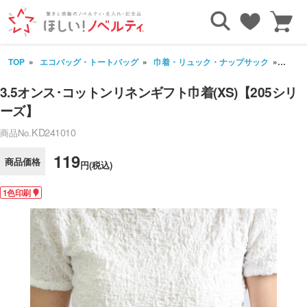
TOP
エコバッグ・トートバッグ
巾着・リュック・ナップサック
3.5
3.5オンス･コットンリネンギフト巾着(XS)【205シリ
ーズ】
KD241010
商品No.
119
商品価格
円(税込)
1色印刷