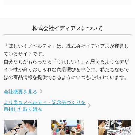
能です。→
詳しく見る
・デザインにQRコードを入れたい／QRコード
株式会社イディアスについて
を生成してほしい
URLをご指定いただければ、QRコードを生成
いたします。配置のご相談にも応じています。
「ほしい！ノベルティ」は、株式会社イディアスが運営し
→
詳しく見る
ているサイトです。
自分たちがもらったら「うれしい！」と思えるようなデザ
イン性が高くおしゃれな商品選びを中心に、私たちならで
はの商品情報を提供できるようにいつも心掛けています。
会社概要を見る
より良きノベルティ・記念品づくりを
目指した取り組み