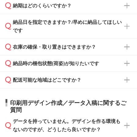
納期はどのくらいですか？
どの場合は、月末締め翌月末払いに対応可能で
納品書・領収書は ご依頼をいただいた場合の
す。
み発行しております。商品への同梱はしておら
納品日を指定できますか？/早めに納品してほしい
ず、通常はPDFデータをメール添付でお送りし
・印刷する場合(500個程度)
また、卒業・卒園記念品で対策委員会や個人様
です
ます。
ご入金、イメージ画像の校了から約2週間～2
からご注文いただく場合でも、お支払い元が学
原本の郵送をご希望の場合は、担当スタッフま
週間半でご納品いたします。
校や幼稚園・保育園であれば、同様の条件でご
たは注文フォームの『ご注文に関する備考欄』
在庫の確保・取り置きはできますか？
ご希望の納期がある場合は、お問い合わせ・お
対応できる場合がございます。
よりお知らせください。
・商品のみ注文する場合(サンプル購入を含む)
見積もり・ご注文時にその旨をお知らせくださ
ご希望の際は担当スタッフまでお気軽にご相談
ご入金確認後、1～2営業日で出荷いたしま
納品時の梱包状態(荷姿)が知りたいです
い。
ご入金確認後に在庫を確保し、注文確定のご連
ください。
す。
在庫状況や印刷スケジュールを確認のうえ、対
絡を致します。ご入金いただくまで在庫の確保
応が可能かご案内いたします。
配送可能な地域はどこですか？
はできかねますので予めご了承ください。
商品によって異なります。各ページにある商品
納期は商品や数量、印刷方法、ご納品場所、在
また、お急ぎで印刷をご希望の場合は、最短5
詳細の荷姿欄をご確認ください。
庫の有無によって異なります。正確な日程はス
営業日で出荷可能な商品もご用意しておりま
【箱入り】 商品がひとつずつ箱に入っていま
日本全国へお届けが可能です。なお、海外への
タッフまでお問い合わせください。
印刷用デザイン作成／データ入稿に関するご
す。>>
対象商品はこちら
す。(白箱、化粧箱、ブリスターパックなど)
直接納品は行っておりませんので予めご了承く
質問
※最短出荷日は商品によって異なります。各商
【袋入り】 商品がひとつずつ袋に入っていま
ださい。
また、商品ページ内の「出荷までのスケジュー
品ページにてご確認ください
す。(透明袋、デザイン袋など)
データを持っていません。デザインを作る環境も
ル」に注文予定日をご入力いただくと、おおよ
【個包装なし】 個包装がされていない状態で
ないのですが、どうしたら良いですか？
その締切日や出荷目安をご確認いただけます。
納品します。