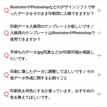
商品在庫や印刷ラインを確保するためにも、商
※化粧箱から白箱への入れ替えや、オリジナル
IllustratorやPhotoshopなどのデザインソフトで作
品が決まりましたらお早めのご発注をお願いい
無料の「
デザインシミュレーター
」を使えば、
箱の作成は原則承っておりません。
たします。
ったデータをそのまま印刷用に入稿できますか？
PCやスマホから簡単にデザインを作成できま
す。スタンプやテンプレートも豊富なので、デ
※土日祝日を除く営業日換算です。
印刷データ入稿用のテンプレートが欲しいです／
ザインソフトがなくても安心です。
IllustratorやPhotoshop、CLIP STUDIOなどのデ
※沖縄・離島は追加日数がかかります。
入稿用のテンプレートはIllustratorやPhotoshopで
ザインソフトでこだわりのデザインを作成した
また、「
データ作成サービス
」もご利用いただ
使用できますか？
い方は、
完全データ入稿
がおすすめです。
けます。ご希望の文言・書体・印刷色をお知ら
「.ai」形式または「.psd」形式で保存し、お見
せいただければ、弊社にて無料でデザインデー
積・ご注文フォームにアップロードしてご入稿
手持ちのデータ(jpg写真など)が印刷可能か相談し
一部商品は入稿用テンプレートのご用意があり
タを1点作成いたします。
ください。
たいです。
ます。各商品ページの『印刷方法・テンプレー
ト』からダウンロードをお願いいたします。
ご入稿後は経験豊富なスタッフがデータに不備
印刷に適したデータに調整してほしいです／その
入稿用のテンプレートはPDF形式ですが、
印刷に適したデータ・解像度かどうか、担当ス
がないかチェックし、お客様と確認してから印
IllustratorやPhotoshopで開いてご利用いただけ
他データ作成に関するお困りごと
タッフが事前に確認いたします。
刷に進みますので、ご安心ください。
ます。詳しい手順は「
入稿テンプレートの使い
データはお見積・ご注文・
お問い合わせフォー
方
」をご確認ください。
印刷色を何色にするか迷っています。おすすめの
ム
へ添付いただくか、担当スタッフ宛にメール
データ作成でお困りの際には、担当スタッフが
でお送りください。
色を教えてほしいです。
サポートいたしますのでお気軽にご相談くださ
仕上がりに影響しそうな点もチェックいたしま
い。