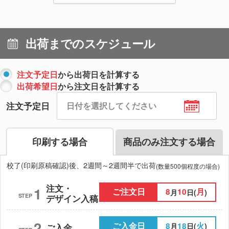
出荷までのスケジュール
注文予定日
から出荷日を計算する
出荷希望日
から注文日を計算する
注文予定日
印刷する場合
商品のみ注文する場合
校了(印刷原稿確認)後、2週間～2週間半で出荷
(数量500個程度の場合)
注文・
1
ご注文日
8
10
月
月
日(
)
STEP
デザイン入稿
2
ご入金日
8
18
火
月
日(
)
ご入金