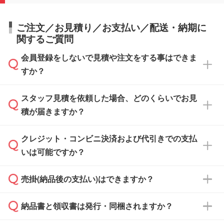
ご注文／お見積り／お支払い／配送・納期に
関するご質問
会員登録をしないで見積や注文をする事はできま
すか？
スタッフ見積を依頼した場合、どのくらいでお見
可能です。見積・注文フォームにて『ゲストの
積が届きますか？
まま進む』ボタンからお進みのうえ、ご依頼く
ださい。
クレジット・コンビニ決済および代引きでの支払
通常、翌営業日までにお送りしております。混
いは可能ですか？
雑状況によっては、お時間をいただくこともご
ざいます。予めご了承ください。土日祝日にご
売掛(納品後の支払い)はできますか？
依頼いただいた場合は、翌営業日以降のご連絡
銀行振込のみのご対応となります。
となります。
納品書と領収書は発行・同梱されますか？
基本的には先入金をお願いしておりますが、自
治体・行政機関・学校・病院・上場企業様 な