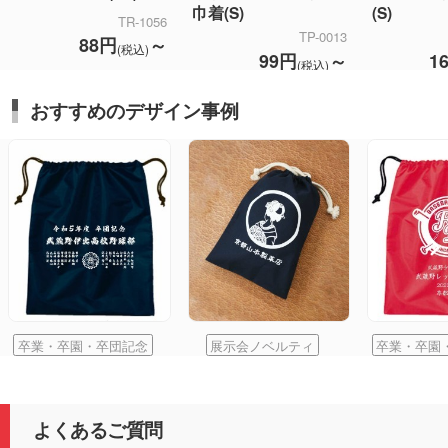
巾着(S)
(S)
TR-1056
TP-0013
88円
～
(税込)
99円
～
1
(税込)
おすすめのデザイン事例
卒業・卒園・卒団記念
展示会ノベルティ
卒業・卒園
よくあるご質問