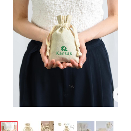
1
/
6