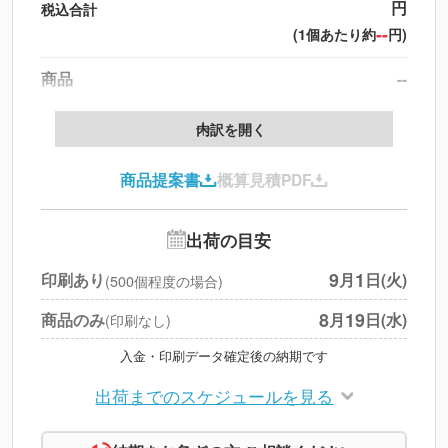
円
税込合計
--
(1個あたり約
円)
商品
--
製版代
--
内訳を開く
印刷代
--
商品提案書
概算見積PDF
送料
--
※
北海道・沖縄・離島 別途
追加オプション
--
出荷の目安
円
税別合計
9
1
印刷あり
月
日(火)
(500個程度の場合)
※
上記小計は税別です
8
19
商品のみ
月
日(水)
(印刷なし)
入金・印刷データ確定後の納期です
出荷までのスケジュールを見る