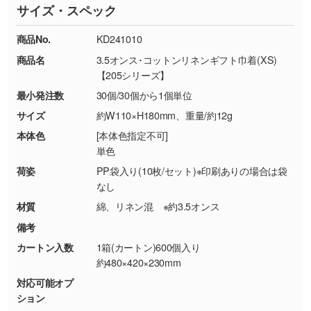
サイズ・スペック
※詳しくは「
商品の良品基準について
」をご覧
す。→
詳しく見る
TEL：0422-29-9911 営業時間10:00～
ください。
18:00(土日祝日除く)
商品No.
KD241010
・コーポレートカラーを使って印刷したい／印
お問い合わせフォームはこちら
商品名
3.5オンス･コットンリネンギフト巾着(XS)
【返品・交換ができない場合】
刷色にこだわりがある
【205シリーズ】
・お客様の元で商品を加工された場合、または
DIC・PANTONEなどのカラーチップの指定や、
最小発注数
30個/30個から1個単位
商品が破損した場合
現物支給による色指定も承っております。→
詳
・商品到着後7日以上経過している場合
しく見る
サイズ
約W110×H180mm、重量/約12g
・お客様のご都合による返品・交換依頼(商
本体色
[本体色指定不可]
品・色・数量などの注文間違い等)
・背景がある画像からキャラクター部分だけを
単色
使いたいです
荷姿
PP袋入り(10枚/セット)※印刷ありの場合は袋
シンプルな背景のデータや、使いたいキャラク
なし
ター部分の輪郭がはっきりしているデータは切
材質
綿、リネン混 ※約3.5オンス
り抜き処理が可能です。→
詳しく見る
備考
カートン入数
1箱(カートン)600個入り
・持っているデータの背景が足りない／塗り足
約480×420×230mm
しの作り方が分からない
対応可能オプ
印刷したいデータが印刷範囲よりも小さい場
ション
合、シンプルな色・柄の背景であれば拡張が可