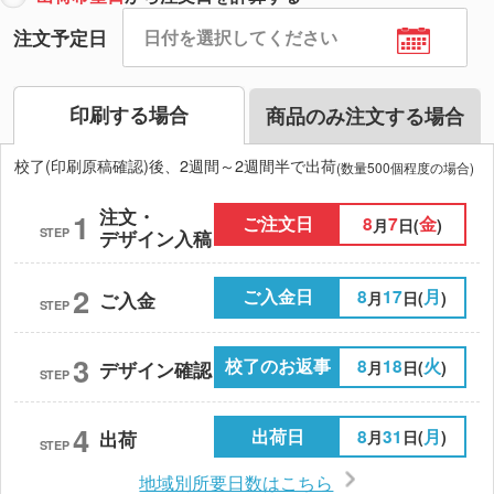
注文予定日
印刷する場合
商品のみ注文する場合
校了(印刷原稿確認)後、2週間～2週間半で出荷
(数量500個程度の場合)
注文・
1
ご注文日
8
7
金
月
日(
)
STEP
デザイン入稿
2
ご入金日
8
17
月
月
日(
)
ご入金
STEP
3
校了のお返事
8
18
火
月
日(
)
デザイン確認
STEP
4
出荷日
8
31
月
月
日(
)
出荷
STEP
地域別所要日数はこちら