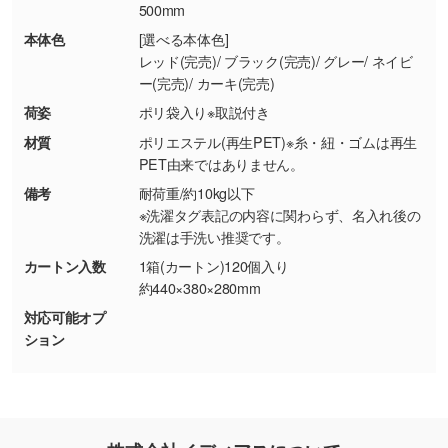
500mm
・お客様のご都合による返品・交換依頼(商
品・色・数量などの注文間違い等)
・背景がある画像からキャラクター部分だけを
本体色
[選べる本体色]
レッド(完売)/ ブラック(完売)/ グレー/ ネイビ
使いたいです
ー(完売)/ カーキ(完売)
シンプルな背景のデータや、使いたいキャラク
ター部分の輪郭がはっきりしているデータは切
荷姿
ポリ袋入り※取説付き
り抜き処理が可能です。→
詳しく見る
材質
ポリエステル(再生PET)※糸・紐・ゴムは再生
PET由来ではありません。
・持っているデータの背景が足りない／塗り足
備考
耐荷重/約10kg以下
しの作り方が分からない
※洗濯タグ表記の内容に関わらず、名入れ後の
洗濯は手洗い推奨です。
印刷したいデータが印刷範囲よりも小さい場
合、シンプルな色・柄の背景であれば拡張が可
カートン入数
1箱(カートン)120個入り
能です。→
詳しく見る
約440×380×280mm
対応可能オプ
・デザインにQRコードを入れたい／QRコード
ション
を生成してほしい
URLをご指定いただければ、QRコードを生成
いたします。配置のご相談にも応じています。
→
詳しく見る