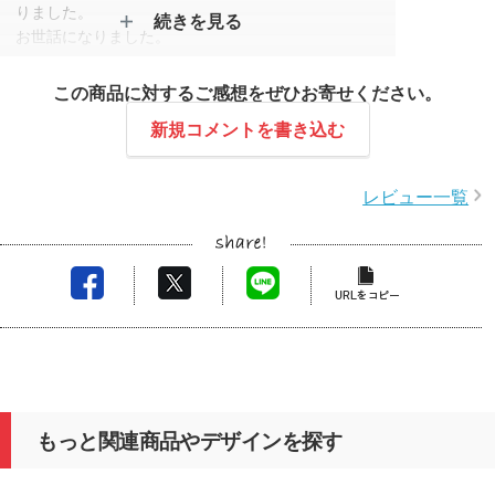
りました。
続きを見る
お世話になりました。
スタッフコメント
この商品に対するご感想をぜひお寄せください。
この度はレビュー投稿をいただきありがとうござい
新規コメントを書き込む
ます。
イベントの参加記念品として、無事ご活用いただけ
レビュー一覧
たとのことで安心いたしました。
商品のお色味や、持ち手の長さもちょうど良かった
とのお声、大変嬉しく拝見いたしました。
また機会がございましたら、ぜひお声がけいただけ
ますと幸いです。
今後ともよろしくお願いいたします。
もっと関連商品やデザインを探す