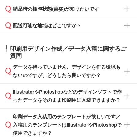
・商品のみ注文する場合(サンプル購入を含む)
見積もり・ご注文時にその旨をお知らせくださ
ご希望の際は担当スタッフまでお気軽にご相談
ご入金確認後、1～2営業日で出荷いたしま
納品時の梱包状態(荷姿)が知りたいです
い。
ご入金確認後に在庫を確保し、注文確定のご連
ください。
す。
在庫状況や印刷スケジュールを確認のうえ、対
絡を致します。ご入金いただくまで在庫の確保
応が可能かご案内いたします。
配送可能な地域はどこですか？
はできかねますので予めご了承ください。
商品によって異なります。各ページにある商品
納期は商品や数量、印刷方法、ご納品場所、在
また、お急ぎで印刷をご希望の場合は、最短5
詳細の荷姿欄をご確認ください。
庫の有無によって異なります。正確な日程はス
営業日で出荷可能な商品もご用意しておりま
【箱入り】 商品がひとつずつ箱に入っていま
日本全国へお届けが可能です。なお、海外への
タッフまでお問い合わせください。
印刷用デザイン作成／データ入稿に関するご
す。>>
対象商品はこちら
す。(白箱、化粧箱、ブリスターパックなど)
直接納品は行っておりませんので予めご了承く
質問
※最短出荷日は商品によって異なります。各商
【袋入り】 商品がひとつずつ袋に入っていま
ださい。
また、商品ページ内の「出荷までのスケジュー
品ページにてご確認ください
す。(透明袋、デザイン袋など)
データを持っていません。デザインを作る環境も
ル」に注文予定日をご入力いただくと、おおよ
【個包装なし】 個包装がされていない状態で
ないのですが、どうしたら良いですか？
その締切日や出荷目安をご確認いただけます。
納品します。
商品在庫や印刷ラインを確保するためにも、商
※化粧箱から白箱への入れ替えや、オリジナル
IllustratorやPhotoshopなどのデザインソフトで作
品が決まりましたらお早めのご発注をお願いい
無料の「
デザインシミュレーター
」を使えば、
箱の作成は原則承っておりません。
たします。
ったデータをそのまま印刷用に入稿できますか？
PCやスマホから簡単にデザインを作成できま
す。スタンプやテンプレートも豊富なので、デ
※土日祝日を除く営業日換算です。
印刷データ入稿用のテンプレートが欲しいです／
ザインソフトがなくても安心です。
IllustratorやPhotoshop、CLIP STUDIOなどのデ
※沖縄・離島は追加日数がかかります。
入稿用のテンプレートはIllustratorやPhotoshopで
ザインソフトでこだわりのデザインを作成した
また、「
データ作成サービス
」もご利用いただ
使用できますか？
い方は、
完全データ入稿
がおすすめです。