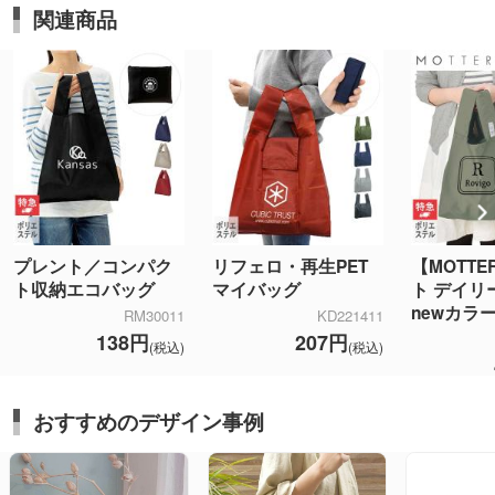
関連商品
プレント／コンパク
リフェロ・再生PET
【MOTT
ト収納エコバッグ
マイバッグ
ト デイリ
newカラ
RM30011
KD221411
138円
207円
(税込)
(税込)
おすすめのデザイン事例