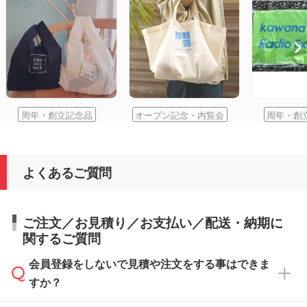
周年・創立記念品
オープン記念・内覧会
周年・創
よくあるご質問
ご注文／お見積り／お支払い／配送・納期に
関するご質問
会員登録をしないで見積や注文をする事はできま
すか？