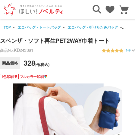
TOP
エコバッグ・トートバッグ
エコバッグ・折りたたみバッグ
スペン
スペンザ・ソフト再生PET2WAY巾着トート
KD243361
商品No.
1件
328
商品価格
円(税込)
1色印刷
フルカラー印刷