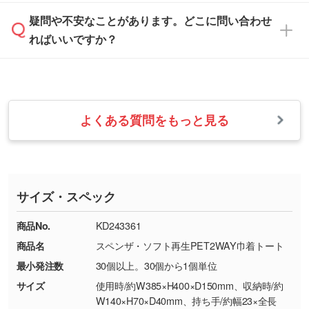
は、土日祝日でもお送りいただければ、出社後
ます。→
詳しく見る
本体色がナチュラルなど淡色の場合、印刷をく
疑問や不安なことがあります。どこに問い合わせ
速やかに対応いたします。
お手数をお掛けいたしますが、至急担当スタッ
っきりと目立たせたいときは濃い印刷色が、柔
ればいいですか？
フまでご連絡ください。商品の状況を確認し、
・フルカラーデータを1色に変換してほしい
らかい雰囲気にしたいときは淡い印刷色が映え
改めてご案内いたします。
シルク印刷、レーザー彫刻など印刷方法にあわ
ます。
せて、フルカラーのデータを1色になおしま
お問い合わせフォームをご利用ください。1営
【返品・交換の対象】
す。→
詳しく見る
業日以内に担当スタッフよりメールにてご連絡
また、お選びいただいた印刷色が本体色に合わ
・お届け時に商品が損傷・故障している場合
いたします。
ない場合や仕上がりに影響しそうな場合は、ス
よくある質問をもっと見る
・ご注文と異なる商品が届いた場合
・1色印刷でグラデーションや濃淡を表現した
お急ぎの場合はお電話でのご質問も受け付けて
タッフから別の色をご案内することもございま
・印刷不良があった場合
い
おります。下記電話番号までお問い合わせくだ
す。
※印刷不良は原則として“再印刷”でご対応させ
網点という技法で濃淡を表現することができま
さい。
ていただいております。
す。濃淡の差が分かるデータに調整いたしま
サイズ・スペック
※詳しくは「
商品の良品基準について
」をご覧
す。→
詳しく見る
TEL：0422-29-9911 営業時間10:00～
ください。
18:00(土日祝日除く)
商品No.
KD243361
・コーポレートカラーを使って印刷したい／印
お問い合わせフォームはこちら
商品名
スペンザ・ソフト再生PET2WAY巾着トート
【返品・交換ができない場合】
刷色にこだわりがある
最小発注数
30個以上。30個から1個単位
・お客様の元で商品を加工された場合、または
DIC・PANTONEなどのカラーチップの指定や、
商品が破損した場合
現物支給による色指定も承っております。→
詳
サイズ
使用時/約W385×H400×D150mm、収納時/約
・商品到着後7日以上経過している場合
しく見る
W140×H70×D40mm、持ち手/約幅23×全長