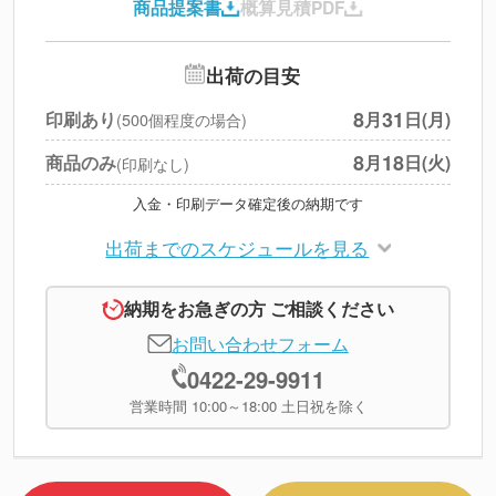
商品提案書
概算見積PDF
送料
--
※
北海道・沖縄・離島 別途
追加オプション
--
出荷の目安
円
税別合計
8
31
印刷あり
月
日(月)
(500個程度の場合)
※
上記小計は税別です
8
18
商品のみ
月
日(火)
(印刷なし)
入金・印刷データ確定後の納期です
出荷までのスケジュールを見る
納期をお急ぎの方 ご相談ください
お問い合わせフォーム
0422-29-9911
営業時間 10:00～18:00 土日祝を除く