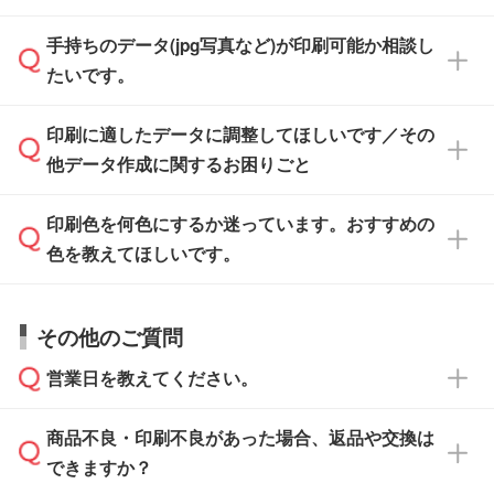
けます。ご希望の文言・書体・印刷色をお知ら
「.ai」形式または「.psd」形式で保存し、お見
せいただければ、弊社にて無料でデザインデー
積・ご注文フォームにアップロードしてご入稿
手持ちのデータ(jpg写真など)が印刷可能か相談し
一部商品は入稿用テンプレートのご用意があり
タを1点作成いたします。
ください。
たいです。
ます。各商品ページの『印刷方法・テンプレー
ト』からダウンロードをお願いいたします。
ご入稿後は経験豊富なスタッフがデータに不備
印刷に適したデータに調整してほしいです／その
入稿用のテンプレートはPDF形式ですが、
印刷に適したデータ・解像度かどうか、担当ス
がないかチェックし、お客様と確認してから印
IllustratorやPhotoshopで開いてご利用いただけ
他データ作成に関するお困りごと
タッフが事前に確認いたします。
刷に進みますので、ご安心ください。
ます。詳しい手順は「
入稿テンプレートの使い
データはお見積・ご注文・
お問い合わせフォー
方
」をご確認ください。
印刷色を何色にするか迷っています。おすすめの
ム
へ添付いただくか、担当スタッフ宛にメール
データ作成でお困りの際には、担当スタッフが
でお送りください。
色を教えてほしいです。
サポートいたしますのでお気軽にご相談くださ
仕上がりに影響しそうな点もチェックいたしま
い。
すので、データのご相談だけでもお気軽にお問
お問い合わせフォーム
や、見積/注文フォーム
お見積・ご注文・
お問い合わせフォーム
からご
その他のご質問
い合わせください。
から添付してお送りください。
相談いただきますと、担当スタッフがお客様の
ご希望や商品の本体色を確認し、印刷色をご提
営業日を教えてください。
なお、印刷用データの作り方に関する詳細は、
・解像度の低いデータをトレース/調整してほ
案させていただきます。
「
完全データ入稿
」をご参照ください。
しい
本体色がブラック、ネイビーなど濃色の場合は
商品不良・印刷不良があった場合、返品や交換は
営業日は平日の10:00～18:00で、土日祝日はお
解像度の低い画像や、手書きのイラスト、写真
白色か淡い色の印刷色をおすすめしておりま
できますか？
休みとなります。注文・見積・お問い合わせ
などを、印刷に適したベクターデータに変換し
す。