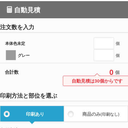
自動見積
注文数を入力
本体色未定
個
グレー
個
0
合計数
個
自動見積は30個からです
印刷方法と部位を選ぶ
印刷あり
商品のみ
(印刷なし)