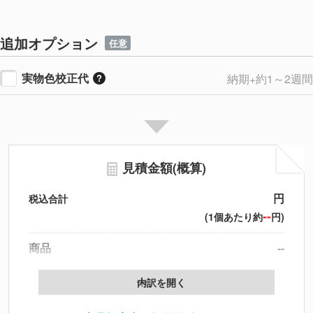
追加オプション
任意
実物色校正代
納期+約1～2週間
見積金額(概算)
円
税込合計
--
(1個あたり約
円)
商品
--
製版代
--
内訳を開く
印刷代
--