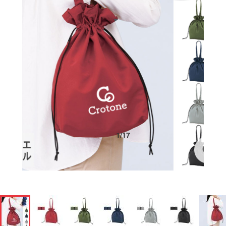
1
/
17