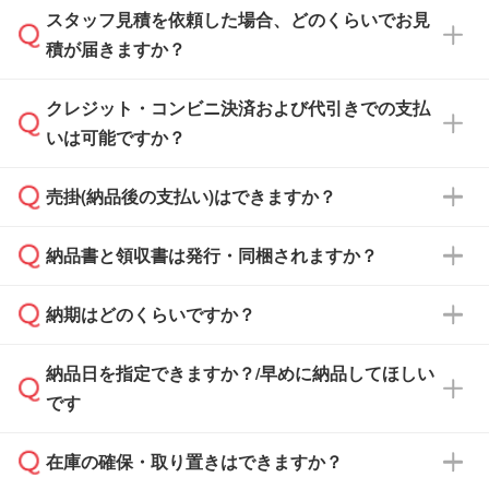
スタッフ見積を依頼した場合、どのくらいでお見
可能です。見積・注文フォームにて『ゲストの
積が届きますか？
まま進む』ボタンからお進みのうえ、ご依頼く
ださい。
クレジット・コンビニ決済および代引きでの支払
通常、翌営業日までにお送りしております。混
いは可能ですか？
雑状況によっては、お時間をいただくこともご
ざいます。予めご了承ください。土日祝日にご
売掛(納品後の支払い)はできますか？
依頼いただいた場合は、翌営業日以降のご連絡
銀行振込のみのご対応となります。
となります。
納品書と領収書は発行・同梱されますか？
基本的には先入金をお願いしておりますが、自
治体・行政機関・学校・病院・上場企業様 な
納期はどのくらいですか？
どの場合は、月末締め翌月末払いに対応可能で
納品書・領収書は ご依頼をいただいた場合の
す。
み発行しております。商品への同梱はしておら
納品日を指定できますか？/早めに納品してほしい
ず、通常はPDFデータをメール添付でお送りし
・印刷する場合(500個程度)
また、卒業・卒園記念品で対策委員会や個人様
です
ます。
ご入金、イメージ画像の校了から約2週間～2
からご注文いただく場合でも、お支払い元が学
原本の郵送をご希望の場合は、担当スタッフま
週間半でご納品いたします。
校や幼稚園・保育園であれば、同様の条件でご
たは注文フォームの『ご注文に関する備考欄』
在庫の確保・取り置きはできますか？
ご希望の納期がある場合は、お問い合わせ・お
対応できる場合がございます。
よりお知らせください。