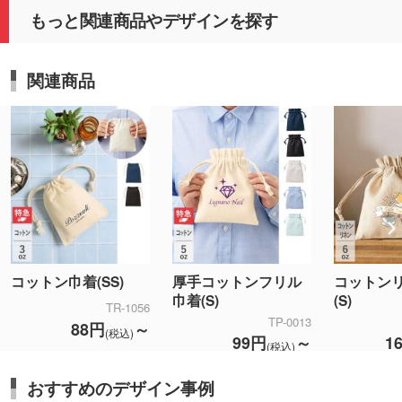
もっと関連商品やデザインを探す
関連商品
コットン巾着(SS)
厚手コットンフリル
コットン
巾着(S)
(S)
TR-1056
TP-0013
88円
～
(税込)
99円
～
1
(税込)
おすすめのデザイン事例