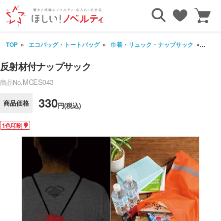
TOP
エコバッグ・トートバッグ
巾着・リュック・ナップサック
反射
反射材付ナップサック
MCES043
商品No.
330
商品価格
円(税込)
1色印刷