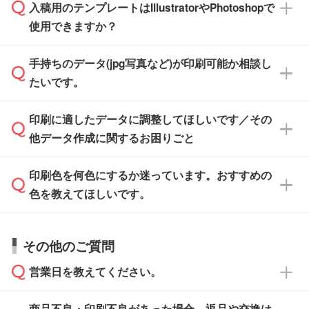
※沖縄・離島は追加日数がかかります。
入稿用のテンプレートはIllustratorやPhotoshopで
ザインソフトでこだわりのデザインを作成した
また、「
データ作成サービス
」もご利用いただ
使用できますか？
い方は、
完全データ入稿
がおすすめです。
けます。ご希望の文言・書体・印刷色をお知ら
「.ai」形式または「.psd」形式で保存し、お見
せいただければ、弊社にて無料でデザインデー
積・ご注文フォームにアップロードしてご入稿
手持ちのデータ(jpg写真など)が印刷可能か相談し
一部商品は入稿用テンプレートのご用意があり
タを1点作成いたします。
ください。
たいです。
ます。各商品ページの『印刷方法・テンプレー
ト』からダウンロードをお願いいたします。
ご入稿後は経験豊富なスタッフがデータに不備
印刷に適したデータに調整してほしいです／その
入稿用のテンプレートはPDF形式ですが、
印刷に適したデータ・解像度かどうか、担当ス
がないかチェックし、お客様と確認してから印
IllustratorやPhotoshopで開いてご利用いただけ
他データ作成に関するお困りごと
タッフが事前に確認いたします。
刷に進みますので、ご安心ください。
ます。詳しい手順は「
入稿テンプレートの使い
データはお見積・ご注文・
お問い合わせフォー
方
」をご確認ください。
印刷色を何色にするか迷っています。おすすめの
ム
へ添付いただくか、担当スタッフ宛にメール
データ作成でお困りの際には、担当スタッフが
でお送りください。
色を教えてほしいです。
サポートいたしますのでお気軽にご相談くださ
仕上がりに影響しそうな点もチェックいたしま
い。
すので、データのご相談だけでもお気軽にお問
お問い合わせフォーム
や、見積/注文フォーム
お見積・ご注文・
お問い合わせフォーム
からご
その他のご質問
い合わせください。
から添付してお送りください。
相談いただきますと、担当スタッフがお客様の
ご希望や商品の本体色を確認し、印刷色をご提
営業日を教えてください。
なお、印刷用データの作り方に関する詳細は、
・解像度の低いデータをトレース/調整してほ
案させていただきます。
「
完全データ入稿
」をご参照ください。
しい
本体色がブラック、ネイビーなど濃色の場合は