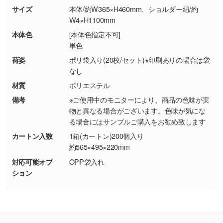
商品が破損した場合
現物支給による色指定も承っております。→
詳
サイズ
本体/約W365×H460mm、ショルダー紐/約
・商品到着後7日以上経過している場合
しく見る
W4×H1100mm
・お客様のご都合による返品・交換依頼(商
本体色
[本体色指定不可]
品・色・数量などの注文間違い等)
・背景がある画像からキャラクター部分だけを
単色
使いたいです
荷姿
ポリ袋入り(20枚/セット)※印刷ありの場合は袋
シンプルな背景のデータや、使いたいキャラク
なし
ター部分の輪郭がはっきりしているデータは切
材質
ポリエステル
り抜き処理が可能です。→
詳しく見る
備考
※ご使用中のモニターにより、商品の色味が実
物と異なる場合がございます。色味が気にな
・持っているデータの背景が足りない／塗り足
る場合にはサンプルご購入をお勧め致します
しの作り方が分からない
カートン入数
1箱(カートン)200個入り
印刷したいデータが印刷範囲よりも小さい場
約565×495×220mm
合、シンプルな色・柄の背景であれば拡張が可
対応可能オプ
OPP袋入れ
能です。→
詳しく見る
ション
・デザインにQRコードを入れたい／QRコード
を生成してほしい
URLをご指定いただければ、QRコードを生成