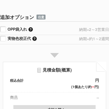
追加オプション
任意
OPP袋入れ
納期+2～3営業日
実物色校正代
納期+約1～2週間
見積金額(概算)
円
税込合計
--
(1個あたり約
円)
商品
--
製版代
--