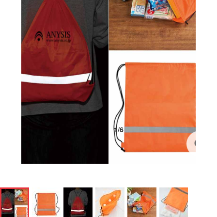
1
/
6