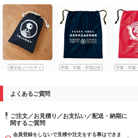
展示会ノベルティ
卒業・卒園・卒団記念
卒業・卒園
よくあるご質問
ご注文／お見積り／お支払い／配送・納期に
関するご質問
会員登録をしないで見積や注文をする事はできま