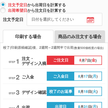
注文予定日
から出荷日を計算する
出荷希望日
から注文日を計算する
注文予定日
印刷する場合
商品のみ注文する場合
校了(印刷原稿確認)後、2週間～2週間半で出荷
(数量500個程度の場合)
注文・
1
ご注文日
8
7
金
月
日(
)
STEP
デザイン入稿
2
ご入金日
8
17
月
月
日(
)
ご入金
STEP
3
校了のお返事
8
18
火
月
日(
)
デザイン確認
STEP
4
出荷日
8
31
月
月
日(
)
出荷