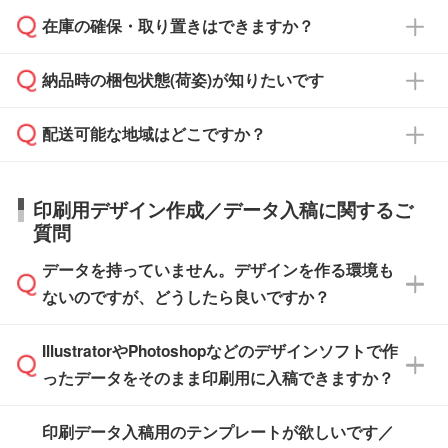
週間半でご納品いたします。
校や幼稚園・保育園であれば、同様の条件でご
たは注文フォームの『ご注文に関する備考欄』
在庫の確保・取り置きはできますか？
ご希望の納期がある場合は、お問い合わせ・お
対応できる場合がございます。
よりお知らせください。
・商品のみ注文する場合(サンプル購入を含む)
見積もり・ご注文時にその旨をお知らせくださ
ご希望の際は担当スタッフまでお気軽にご相談
ご入金確認後、1～2営業日で出荷いたしま
納品時の梱包状態(荷姿)が知りたいです
い。
ご入金確認後に在庫を確保し、注文確定のご連
ください。
す。
在庫状況や印刷スケジュールを確認のうえ、対
絡を致します。ご入金いただくまで在庫の確保
応が可能かご案内いたします。
配送可能な地域はどこですか？
はできかねますので予めご了承ください。
商品によって異なります。各ページにある商品
納期は商品や数量、印刷方法、ご納品場所、在
また、お急ぎで印刷をご希望の場合は、最短5
詳細の荷姿欄をご確認ください。
庫の有無によって異なります。正確な日程はス
営業日で出荷可能な商品もご用意しておりま
【箱入り】 商品がひとつずつ箱に入っていま
日本全国へお届けが可能です。なお、海外への
タッフまでお問い合わせください。
印刷用デザイン作成／データ入稿に関するご
す。>>
対象商品はこちら
す。(白箱、化粧箱、ブリスターパックなど)
直接納品は行っておりませんので予めご了承く
質問
※最短出荷日は商品によって異なります。各商
【袋入り】 商品がひとつずつ袋に入っていま
ださい。
また、商品ページ内の「出荷までのスケジュー
品ページにてご確認ください
す。(透明袋、デザイン袋など)
データを持っていません。デザインを作る環境も
ル」に注文予定日をご入力いただくと、おおよ
【個包装なし】 個包装がされていない状態で
ないのですが、どうしたら良いですか？
その締切日や出荷目安をご確認いただけます。
納品します。
商品在庫や印刷ラインを確保するためにも、商
※化粧箱から白箱への入れ替えや、オリジナル
IllustratorやPhotoshopなどのデザインソフトで作
品が決まりましたらお早めのご発注をお願いい
無料の「
デザインシミュレーター
」を使えば、
箱の作成は原則承っておりません。
たします。
ったデータをそのまま印刷用に入稿できますか？
PCやスマホから簡単にデザインを作成できま
す。スタンプやテンプレートも豊富なので、デ
※土日祝日を除く営業日換算です。
印刷データ入稿用のテンプレートが欲しいです／
ザインソフトがなくても安心です。
IllustratorやPhotoshop、CLIP STUDIOなどのデ