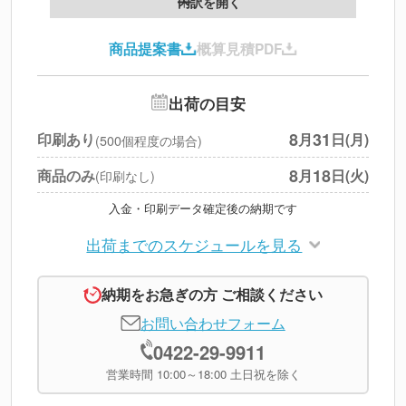
内訳を開く
印刷代
--
商品提案書
概算見積PDF
送料
--
※
北海道・沖縄・離島 別途
追加オプション
--
出荷の目安
円
税別合計
8
31
印刷あり
月
日(月)
(500個程度の場合)
※
上記小計は税別です
8
18
商品のみ
月
日(火)
(印刷なし)
入金・印刷データ確定後の納期です
出荷までのスケジュールを見る
納期をお急ぎの方 ご相談ください
お問い合わせフォーム
0422-29-9911
営業時間 10:00～18:00 土日祝を除く