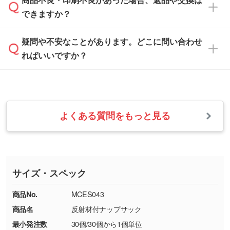
商品不良・印刷不良があった場合、返品や交換は
営業日は平日の10:00～18:00で、土日祝日はお
解像度の低い画像や、手書きのイラスト、写真
白色か淡い色の印刷色をおすすめしておりま
できますか？
休みとなります。注文・見積・お問い合わせ
などを、印刷に適したベクターデータに変換し
す。
は、土日祝日でもお送りいただければ、出社後
ます。→
詳しく見る
本体色がナチュラルなど淡色の場合、印刷をく
疑問や不安なことがあります。どこに問い合わせ
速やかに対応いたします。
お手数をお掛けいたしますが、至急担当スタッ
っきりと目立たせたいときは濃い印刷色が、柔
ればいいですか？
フまでご連絡ください。商品の状況を確認し、
・フルカラーデータを1色に変換してほしい
らかい雰囲気にしたいときは淡い印刷色が映え
改めてご案内いたします。
シルク印刷、レーザー彫刻など印刷方法にあわ
ます。
せて、フルカラーのデータを1色になおしま
お問い合わせフォームをご利用ください。1営
【返品・交換の対象】
す。→
詳しく見る
業日以内に担当スタッフよりメールにてご連絡
また、お選びいただいた印刷色が本体色に合わ
・お届け時に商品が損傷・故障している場合
いたします。
ない場合や仕上がりに影響しそうな場合は、ス
よくある質問をもっと見る
・ご注文と異なる商品が届いた場合
・1色印刷でグラデーションや濃淡を表現した
お急ぎの場合はお電話でのご質問も受け付けて
タッフから別の色をご案内することもございま
・印刷不良があった場合
い
おります。下記電話番号までお問い合わせくだ
す。
※印刷不良は原則として“再印刷”でご対応させ
網点という技法で濃淡を表現することができま
さい。
ていただいております。
す。濃淡の差が分かるデータに調整いたしま
サイズ・スペック
※詳しくは「
商品の良品基準について
」をご覧
す。→
詳しく見る
TEL：0422-29-9911 営業時間10:00～
ください。
18:00(土日祝日除く)
商品No.
MCES043
・コーポレートカラーを使って印刷したい／印
お問い合わせフォームはこちら
商品名
反射材付ナップサック
【返品・交換ができない場合】
刷色にこだわりがある
最小発注数
30個/30個から1個単位
・お客様の元で商品を加工された場合、または
DIC・PANTONEなどのカラーチップの指定や、