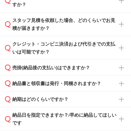
すか？
スタッフ見積を依頼した場合、どのくらいでお見
可能です。見積・注文フォームにて『ゲストの
積が届きますか？
まま進む』ボタンからお進みのうえ、ご依頼く
ださい。
クレジット・コンビニ決済および代引きでの支払
通常、翌営業日までにお送りしております。混
いは可能ですか？
雑状況によっては、お時間をいただくこともご
ざいます。予めご了承ください。土日祝日にご
売掛(納品後の支払い)はできますか？
依頼いただいた場合は、翌営業日以降のご連絡
銀行振込のみのご対応となります。
となります。
納品書と領収書は発行・同梱されますか？
基本的には先入金をお願いしておりますが、自
治体・行政機関・学校・病院・上場企業様 な
納期はどのくらいですか？
どの場合は、月末締め翌月末払いに対応可能で
納品書・領収書は ご依頼をいただいた場合の
す。
み発行しております。商品への同梱はしておら
納品日を指定できますか？/早めに納品してほしい
ず、通常はPDFデータをメール添付でお送りし
・印刷する場合(500個程度)
また、卒業・卒園記念品で対策委員会や個人様
です
ます。
ご入金、イメージ画像の校了から約2週間～2
からご注文いただく場合でも、お支払い元が学
原本の郵送をご希望の場合は、担当スタッフま