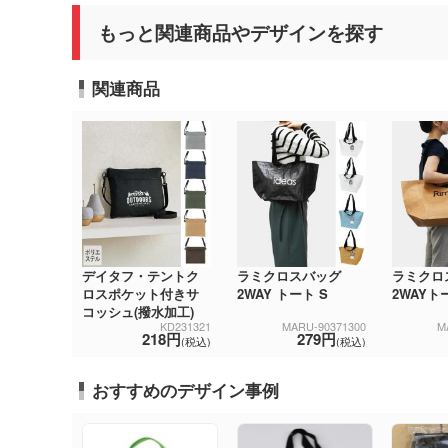
もっと関連商品やデザインを探す
関連商品
デイタフ・テントク
ラミクロスバッグ
ラミクロ
ロスポケット付きサ
2WAY トート S
2WAYト
コッシュ(撥水加工)
KD231321
MARU-90371300
M
218円
279円
(税込)
(税込)
おすすめのデザイン事例