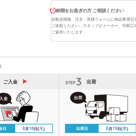
納期をお急ぎの方 ご相談ください
自動見積後、注文・見積フォームに納品希望日
ご依頼ください。スタッフがメーカー、印刷工
ご返答いたします。
)
ご入金
出荷
8
18
火
8
19
水
金日
出荷日
月
日(
)
月
日(
)