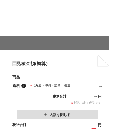
見積金額(概算)
商品
--
送料
※
北海道・沖縄・離島 別途
--
--
円
税別合計
※
上記小計は税別です
内訳を閉じる
税込合計
--
円