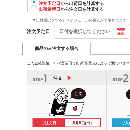
注文予定日
から出荷日を計算する
出荷希望日
から注文日を計算する
▼日付選択をするとスケジュールの目安が表示されます
注文予定日
商品のみ注文する場合
ご入金確認後、1～2営業日で出荷
(納品先によって変わります
注文
8
9
日
ご注文日
ご入
月
日(
)