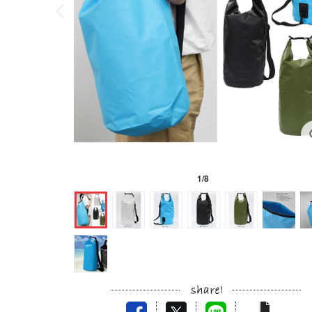
1
/
8