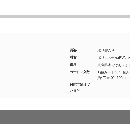
荷姿
ポリ袋入り
材質
ポリエステル(PVCコ
備考
完全防水ではありま
カートン入数
1箱(カートン)40個
約470×400×320mm
対応可能オプ
ション