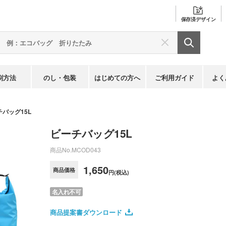
保存済
デザイン
刷方法
のし・包装
はじめての方へ
ご利用ガイド
よく
バッグ15L
ビーチバッグ15L
商品No.
MCOD043
1,650
商品価格
円(税込)
名入れ不可
商品提案書ダウンロード