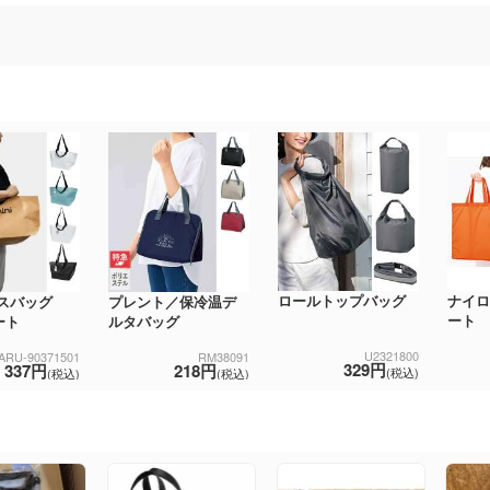
ロールトップバッグ
ナイロ
スバッグ
プレント／保冷温デ
ート
ート
ルタバッグ
U2321800
ARU-90371501
RM38091
329円
337円
218円
(税込)
(税込)
(税込)