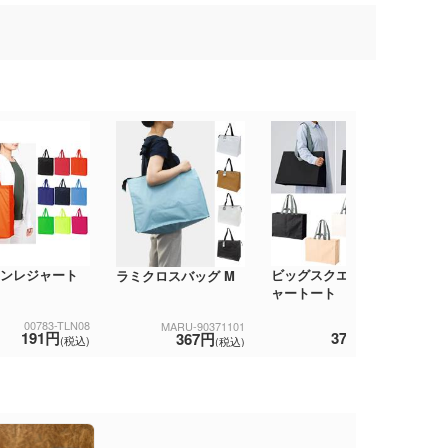
ンレジャート
ビッグスクエアレジ
ラミクロスバッグ M
プ
ャートート
保
00783-TLN08
TR-1275
MARU-90371101
191円
374円
367円
(税込)
(税込)
(税込)