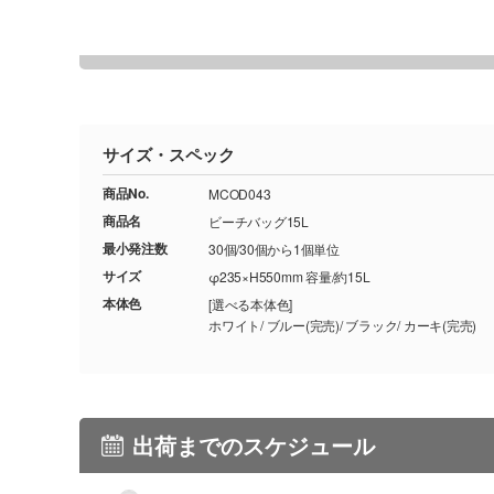
サイズ・スペック
商品No.
MCOD043
商品名
ビーチバッグ15L
最小発注数
30個/30個から1個単位
サイズ
φ235×H550mm 容量/約15L
本体色
[選べる本体色]
ホワイト/ ブルー(完売)/ ブラック/ カーキ(完売)
出荷までのスケジュール