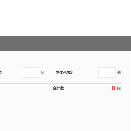
ク
本体色未定
個
個
0
個
合計数