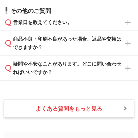
すので、データのご相談だけでもお気軽にお問
お問い合わせフォーム
や、見積/注文フォーム
お見積・ご注文・
お問い合わせフォーム
からご
その他のご質問
い合わせください。
から添付してお送りください。
相談いただきますと、担当スタッフがお客様の
ご希望や商品の本体色を確認し、印刷色をご提
営業日を教えてください。
なお、印刷用データの作り方に関する詳細は、
・解像度の低いデータをトレース/調整してほ
案させていただきます。
「
完全データ入稿
」をご参照ください。
しい
本体色がブラック、ネイビーなど濃色の場合は
商品不良・印刷不良があった場合、返品や交換は
営業日は平日の10:00～18:00で、土日祝日はお
解像度の低い画像や、手書きのイラスト、写真
白色か淡い色の印刷色をおすすめしておりま
できますか？
休みとなります。注文・見積・お問い合わせ
などを、印刷に適したベクターデータに変換し
す。
は、土日祝日でもお送りいただければ、出社後
ます。→
詳しく見る
本体色がナチュラルなど淡色の場合、印刷をく
疑問や不安なことがあります。どこに問い合わせ
速やかに対応いたします。
お手数をお掛けいたしますが、至急担当スタッ
っきりと目立たせたいときは濃い印刷色が、柔
ればいいですか？
フまでご連絡ください。商品の状況を確認し、
・フルカラーデータを1色に変換してほしい
らかい雰囲気にしたいときは淡い印刷色が映え
改めてご案内いたします。
シルク印刷、レーザー彫刻など印刷方法にあわ
ます。
せて、フルカラーのデータを1色になおしま
お問い合わせフォームをご利用ください。1営
【返品・交換の対象】
す。→
詳しく見る
業日以内に担当スタッフよりメールにてご連絡
また、お選びいただいた印刷色が本体色に合わ
・お届け時に商品が損傷・故障している場合
いたします。
ない場合や仕上がりに影響しそうな場合は、ス
よくある質問をもっと見る
・ご注文と異なる商品が届いた場合
・1色印刷でグラデーションや濃淡を表現した
お急ぎの場合はお電話でのご質問も受け付けて
タッフから別の色をご案内することもございま
・印刷不良があった場合
い
おります。下記電話番号までお問い合わせくだ
す。
※印刷不良は原則として“再印刷”でご対応させ
網点という技法で濃淡を表現することができま
さい。
ていただいております。
す。濃淡の差が分かるデータに調整いたしま