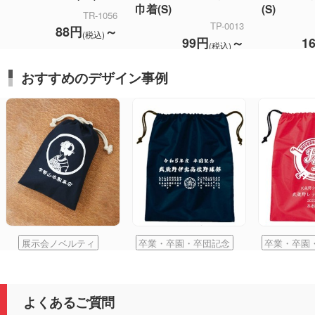
巾着(S)
(S)
TR-1056
TP-0013
88円
～
(税込)
99円
～
1
(税込)
おすすめのデザイン事例
展示会ノベルティ
卒業・卒園・卒団記念
卒業・卒園
よくあるご質問