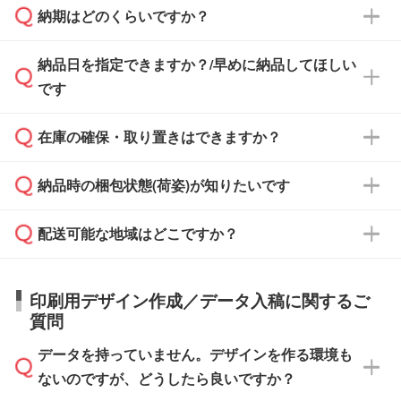
納期はどのくらいですか？
どの場合は、月末締め翌月末払いに対応可能で
納品書・領収書は ご依頼をいただいた場合の
す。
み発行しております。商品への同梱はしておら
納品日を指定できますか？/早めに納品してほしい
ず、通常はPDFデータをメール添付でお送りし
・印刷する場合(500個程度)
また、卒業・卒園記念品で対策委員会や個人様
です
ます。
ご入金、イメージ画像の校了から約2週間～2
からご注文いただく場合でも、お支払い元が学
原本の郵送をご希望の場合は、担当スタッフま
週間半でご納品いたします。
校や幼稚園・保育園であれば、同様の条件でご
たは注文フォームの『ご注文に関する備考欄』
在庫の確保・取り置きはできますか？
ご希望の納期がある場合は、お問い合わせ・お
対応できる場合がございます。
よりお知らせください。
・商品のみ注文する場合(サンプル購入を含む)
見積もり・ご注文時にその旨をお知らせくださ
ご希望の際は担当スタッフまでお気軽にご相談
ご入金確認後、1～2営業日で出荷いたしま
納品時の梱包状態(荷姿)が知りたいです
い。
ご入金確認後に在庫を確保し、注文確定のご連
ください。
す。
在庫状況や印刷スケジュールを確認のうえ、対
絡を致します。ご入金いただくまで在庫の確保
応が可能かご案内いたします。
配送可能な地域はどこですか？
はできかねますので予めご了承ください。
商品によって異なります。各ページにある商品
納期は商品や数量、印刷方法、ご納品場所、在
また、お急ぎで印刷をご希望の場合は、最短5
詳細の荷姿欄をご確認ください。
庫の有無によって異なります。正確な日程はス
営業日で出荷可能な商品もご用意しておりま
【箱入り】 商品がひとつずつ箱に入っていま
日本全国へお届けが可能です。なお、海外への
タッフまでお問い合わせください。
印刷用デザイン作成／データ入稿に関するご
す。>>
対象商品はこちら
す。(白箱、化粧箱、ブリスターパックなど)
直接納品は行っておりませんので予めご了承く
質問
※最短出荷日は商品によって異なります。各商
【袋入り】 商品がひとつずつ袋に入っていま
ださい。
また、商品ページ内の「出荷までのスケジュー
品ページにてご確認ください
す。(透明袋、デザイン袋など)
データを持っていません。デザインを作る環境も
ル」に注文予定日をご入力いただくと、おおよ
【個包装なし】 個包装がされていない状態で
ないのですが、どうしたら良いですか？
その締切日や出荷目安をご確認いただけます。
納品します。