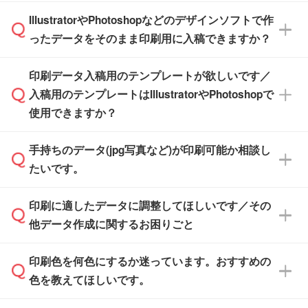
商品在庫や印刷ラインを確保するためにも、商
※化粧箱から白箱への入れ替えや、オリジナル
IllustratorやPhotoshopなどのデザインソフトで作
品が決まりましたらお早めのご発注をお願いい
無料の「
デザインシミュレーター
」を使えば、
箱の作成は原則承っておりません。
たします。
ったデータをそのまま印刷用に入稿できますか？
PCやスマホから簡単にデザインを作成できま
す。スタンプやテンプレートも豊富なので、デ
※土日祝日を除く営業日換算です。
印刷データ入稿用のテンプレートが欲しいです／
ザインソフトがなくても安心です。
IllustratorやPhotoshop、CLIP STUDIOなどのデ
※沖縄・離島は追加日数がかかります。
入稿用のテンプレートはIllustratorやPhotoshopで
ザインソフトでこだわりのデザインを作成した
また、「
データ作成サービス
」もご利用いただ
使用できますか？
い方は、
完全データ入稿
がおすすめです。
けます。ご希望の文言・書体・印刷色をお知ら
「.ai」形式または「.psd」形式で保存し、お見
せいただければ、弊社にて無料でデザインデー
積・ご注文フォームにアップロードしてご入稿
手持ちのデータ(jpg写真など)が印刷可能か相談し
一部商品は入稿用テンプレートのご用意があり
タを1点作成いたします。
ください。
たいです。
ます。各商品ページの『印刷方法・テンプレー
ト』からダウンロードをお願いいたします。
ご入稿後は経験豊富なスタッフがデータに不備
印刷に適したデータに調整してほしいです／その
入稿用のテンプレートはPDF形式ですが、
印刷に適したデータ・解像度かどうか、担当ス
がないかチェックし、お客様と確認してから印
IllustratorやPhotoshopで開いてご利用いただけ
他データ作成に関するお困りごと
タッフが事前に確認いたします。
刷に進みますので、ご安心ください。
ます。詳しい手順は「
入稿テンプレートの使い
データはお見積・ご注文・
お問い合わせフォー
方
」をご確認ください。
印刷色を何色にするか迷っています。おすすめの
ム
へ添付いただくか、担当スタッフ宛にメール
データ作成でお困りの際には、担当スタッフが
でお送りください。
色を教えてほしいです。
サポートいたしますのでお気軽にご相談くださ
仕上がりに影響しそうな点もチェックいたしま
い。