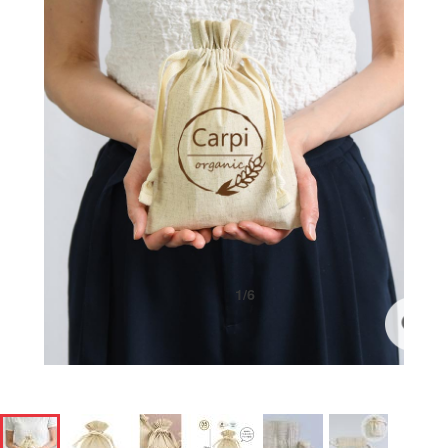
1
/
6