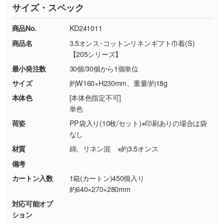
サイズ・スペック
※詳しくは「
商品の良品基準について
」をご覧
す。→
詳しく見る
TEL：0422-29-9911 営業時間10:00～
ください。
18:00(土日祝日除く)
商品No.
KD241011
・コーポレートカラーを使って印刷したい／印
お問い合わせフォームはこちら
商品名
3.5オンス･コットンリネンギフト巾着(S)
【返品・交換ができない場合】
刷色にこだわりがある
【205シリーズ】
・お客様の元で商品を加工された場合、または
DIC・PANTONEなどのカラーチップの指定や、
最小発注数
30個/30個から1個単位
商品が破損した場合
現物支給による色指定も承っております。→
詳
・商品到着後7日以上経過している場合
しく見る
サイズ
約W160×H230mm、重量/約18g
・お客様のご都合による返品・交換依頼(商
本体色
[本体色指定不可]
品・色・数量などの注文間違い等)
・背景がある画像からキャラクター部分だけを
単色
使いたいです
荷姿
PP袋入り(10枚/セット)※印刷ありの場合は袋
シンプルな背景のデータや、使いたいキャラク
なし
ター部分の輪郭がはっきりしているデータは切
材質
綿、リネン混 ※約3.5オンス
り抜き処理が可能です。→
詳しく見る
備考
カートン入数
1箱(カートン)450個入り
・持っているデータの背景が足りない／塗り足
約640×270×280mm
しの作り方が分からない
対応可能オプ
印刷したいデータが印刷範囲よりも小さい場
ション
合、シンプルな色・柄の背景であれば拡張が可