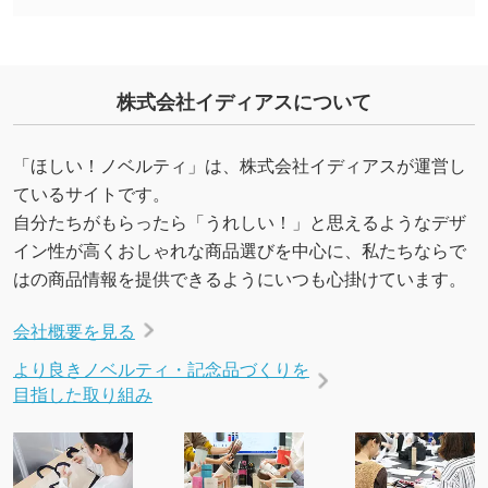
能です。→
詳しく見る
・デザインにQRコードを入れたい／QRコード
株式会社イディアスについて
を生成してほしい
URLをご指定いただければ、QRコードを生成
いたします。配置のご相談にも応じています。
「ほしい！ノベルティ」は、株式会社イディアスが運営し
→
詳しく見る
ているサイトです。
自分たちがもらったら「うれしい！」と思えるようなデザ
イン性が高くおしゃれな商品選びを中心に、私たちならで
はの商品情報を提供できるようにいつも心掛けています。
会社概要を見る
より良きノベルティ・記念品づくりを
目指した取り組み