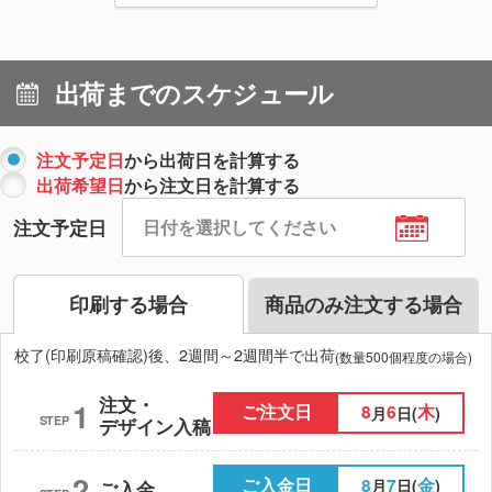
出荷までのスケジュール
注文予定日
から出荷日を計算する
出荷希望日
から注文日を計算する
注文予定日
印刷する場合
商品のみ注文する場合
校了(印刷原稿確認)後、2週間～2週間半で出荷
(数量500個程度の場合)
注文・
1
ご注文日
8
6
木
月
日(
)
STEP
デザイン入稿
2
ご入金日
8
7
金
月
日(
)
ご入金