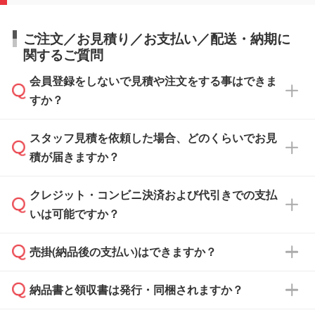
ご注文／お見積り／お支払い／配送・納期に
関するご質問
会員登録をしないで見積や注文をする事はできま
すか？
スタッフ見積を依頼した場合、どのくらいでお見
可能です。見積・注文フォームにて『ゲストの
積が届きますか？
まま進む』ボタンからお進みのうえ、ご依頼く
ださい。
クレジット・コンビニ決済および代引きでの支払
通常、翌営業日までにお送りしております。混
いは可能ですか？
雑状況によっては、お時間をいただくこともご
ざいます。予めご了承ください。土日祝日にご
売掛(納品後の支払い)はできますか？
依頼いただいた場合は、翌営業日以降のご連絡
銀行振込のみのご対応となります。
となります。
納品書と領収書は発行・同梱されますか？
基本的には先入金をお願いしておりますが、自
治体・行政機関・学校・病院・上場企業様 な