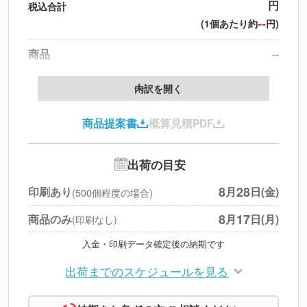
円
税込合計
--
(1個あたり約
円)
商品
--
製版代
--
内訳を開く
印刷代
--
商品提案書
概算見積PDF
送料
--
※
北海道・沖縄・離島 別途
追加オプション
--
出荷の目安
円
税別合計
8
28
印刷あり
月
日(金)
(500個程度の場合)
※
上記小計は税別です
8
17
商品のみ
月
日(月)
(印刷なし)
入金・印刷データ確定後の納期です
出荷までのスケジュールを見る