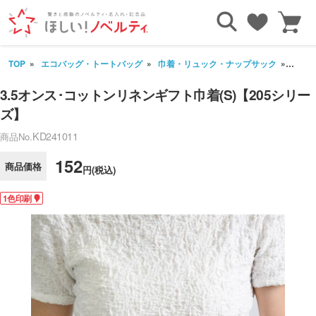
TOP
エコバッグ・トートバッグ
巾着・リュック・ナップサック
3.5
3.5オンス･コットンリネンギフト巾着(S)【205シリー
ズ】
KD241011
商品No.
152
商品価格
円(税込)
1色印刷