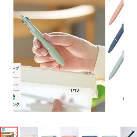
1
/
13