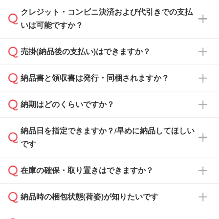
クレジット・コンビニ決済および代引きでの支払
通常、翌営業日までにお送りしております。混
いは可能ですか？
雑状況によっては、お時間をいただくこともご
ざいます。予めご了承ください。土日祝日にご
売掛(納品後の支払い)はできますか？
依頼いただいた場合は、翌営業日以降のご連絡
銀行振込のみのご対応となります。
となります。
納品書と領収書は発行・同梱されますか？
基本的には先入金をお願いしておりますが、自
治体・行政機関・学校・病院・上場企業様 な
納期はどのくらいですか？
どの場合は、月末締め翌月末払いに対応可能で
納品書・領収書は ご依頼をいただいた場合の
す。
み発行しております。商品への同梱はしておら
納品日を指定できますか？/早めに納品してほしい
ず、通常はPDFデータをメール添付でお送りし
・印刷する場合(500個程度)
また、卒業・卒園記念品で対策委員会や個人様
です
ます。
ご入金、イメージ画像の校了から約2週間～2
からご注文いただく場合でも、お支払い元が学
原本の郵送をご希望の場合は、担当スタッフま
週間半でご納品いたします。
校や幼稚園・保育園であれば、同様の条件でご
たは注文フォームの『ご注文に関する備考欄』
在庫の確保・取り置きはできますか？
ご希望の納期がある場合は、お問い合わせ・お
対応できる場合がございます。
よりお知らせください。
・商品のみ注文する場合(サンプル購入を含む)
見積もり・ご注文時にその旨をお知らせくださ
ご希望の際は担当スタッフまでお気軽にご相談
ご入金確認後、1～2営業日で出荷いたしま
納品時の梱包状態(荷姿)が知りたいです
い。
ご入金確認後に在庫を確保し、注文確定のご連
ください。
す。
在庫状況や印刷スケジュールを確認のうえ、対
絡を致します。ご入金いただくまで在庫の確保