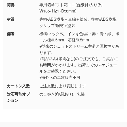
シンプルな背景のデータや、使いたいキャラク
荷姿
専用箱/ギフト箱ユニ(台紙付)入り(約
ター部分の輪郭がはっきりしているデータは切
W165×H21×D58mm)
り抜き処理が可能です。→
詳しく見る
材質
先軸/ABS樹脂＋真鍮＋塗装、後軸/ABS樹脂、
クリップ/鋼材＋塗装
・持っているデータの背景が足りない／塗り足
備考
機構/ノック式、インキ色/黒・赤・青・緑、ボ
しの作り方が分からない
ール径/0.5mm、芯経/0.5mm
※従来のジェットストリーム替芯と互換性があ
印刷したいデータが印刷範囲よりも小さい場
ります。
合、シンプルな色・柄の背景であれば拡張が可
※商品のみ(印刷なし)のご注文でも、ご納品に
能です。→
詳しく見る
お時間がかかります。出荷までのスケジュー
ルをご確認ください。
・デザインにQRコードを入れたい／QRコード
※海外への二次販売不可
を生成してほしい
カートン入数
ご注文数により変動します
URLをご指定いただければ、QRコードを生成
対応可能オプ
のし巻き(印刷あり)、包装
いたします。配置のご相談にも応じています。
ション
→
詳しく見る