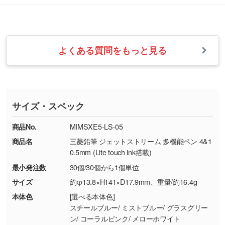
改めてご案内いたします。
シルク印刷、レーザー彫刻など印刷方法にあわ
ます。
せて、フルカラーのデータを1色になおしま
お問い合わせフォームをご利用ください。1営
【返品・交換の対象】
す。→
詳しく見る
業日以内に担当スタッフよりメールにてご連絡
また、お選びいただいた印刷色が本体色に合わ
・お届け時に商品が損傷・故障している場合
いたします。
ない場合や仕上がりに影響しそうな場合は、ス
よくある質問をもっと見る
・ご注文と異なる商品が届いた場合
・1色印刷でグラデーションや濃淡を表現した
お急ぎの場合はお電話でのご質問も受け付けて
タッフから別の色をご案内することもございま
・印刷不良があった場合
い
おります。下記電話番号までお問い合わせくだ
す。
※印刷不良は原則として“再印刷”でご対応させ
網点という技法で濃淡を表現することができま
さい。
ていただいております。
す。濃淡の差が分かるデータに調整いたしま
サイズ・スペック
※詳しくは「
商品の良品基準について
」をご覧
す。→
詳しく見る
TEL：0422-29-9911 営業時間10:00～
ください。
18:00(土日祝日除く)
商品No.
MIMSXE5-LS-05
・コーポレートカラーを使って印刷したい／印
お問い合わせフォームはこちら
商品名
三菱鉛筆 ジェットストリーム 多機能ペン 4&1
【返品・交換ができない場合】
刷色にこだわりがある
0.5mm (Lite touch ink搭載)
・お客様の元で商品を加工された場合、または
DIC・PANTONEなどのカラーチップの指定や、
最小発注数
30個/30個から1個単位
商品が破損した場合
現物支給による色指定も承っております。→
詳
・商品到着後7日以上経過している場合
しく見る
サイズ
約φ13.8×H141×D17.9mm、重量/約16.4g
・お客様のご都合による返品・交換依頼(商
本体色
[選べる本体色]
品・色・数量などの注文間違い等)
・背景がある画像からキャラクター部分だけを
スチールブルー/ ミストブルー/ グラスグリー
ン/ コーラルピンク/ メローホワイト
使いたいです