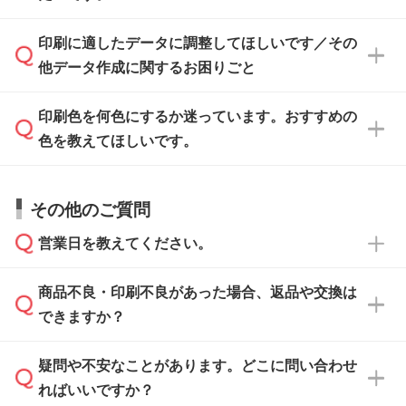
ト』からダウンロードをお願いいたします。
ご入稿後は経験豊富なスタッフがデータに不備
印刷に適したデータに調整してほしいです／その
入稿用のテンプレートはPDF形式ですが、
印刷に適したデータ・解像度かどうか、担当ス
がないかチェックし、お客様と確認してから印
IllustratorやPhotoshopで開いてご利用いただけ
他データ作成に関するお困りごと
タッフが事前に確認いたします。
刷に進みますので、ご安心ください。
ます。詳しい手順は「
入稿テンプレートの使い
データはお見積・ご注文・
お問い合わせフォー
方
」をご確認ください。
印刷色を何色にするか迷っています。おすすめの
ム
へ添付いただくか、担当スタッフ宛にメール
データ作成でお困りの際には、担当スタッフが
でお送りください。
色を教えてほしいです。
サポートいたしますのでお気軽にご相談くださ
仕上がりに影響しそうな点もチェックいたしま
い。
すので、データのご相談だけでもお気軽にお問
お問い合わせフォーム
や、見積/注文フォーム
お見積・ご注文・
お問い合わせフォーム
からご
その他のご質問
い合わせください。
から添付してお送りください。
相談いただきますと、担当スタッフがお客様の
ご希望や商品の本体色を確認し、印刷色をご提
営業日を教えてください。
なお、印刷用データの作り方に関する詳細は、
・解像度の低いデータをトレース/調整してほ
案させていただきます。
「
完全データ入稿
」をご参照ください。
しい
本体色がブラック、ネイビーなど濃色の場合は
商品不良・印刷不良があった場合、返品や交換は
営業日は平日の10:00～18:00で、土日祝日はお
解像度の低い画像や、手書きのイラスト、写真
白色か淡い色の印刷色をおすすめしておりま
できますか？
休みとなります。注文・見積・お問い合わせ
などを、印刷に適したベクターデータに変換し
す。
は、土日祝日でもお送りいただければ、出社後
ます。→
詳しく見る
本体色がナチュラルなど淡色の場合、印刷をく
疑問や不安なことがあります。どこに問い合わせ
速やかに対応いたします。
お手数をお掛けいたしますが、至急担当スタッ
っきりと目立たせたいときは濃い印刷色が、柔
ればいいですか？
フまでご連絡ください。商品の状況を確認し、
・フルカラーデータを1色に変換してほしい
らかい雰囲気にしたいときは淡い印刷色が映え