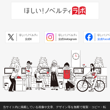
当サイト内に掲載している画像や文章、デザイン等を無断で複製・コピー・転