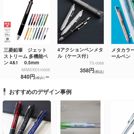
4アクションペンメタ
三菱鉛筆 ジェット
メタカラ
ル（ケース付）
ストリーム 多機能ペ
ールペン
ン 4&1 0.5mm
TS-0068
358円
MIMSXE510005
(税込)
840円
～
(税込)
おすすめのデザイン事例