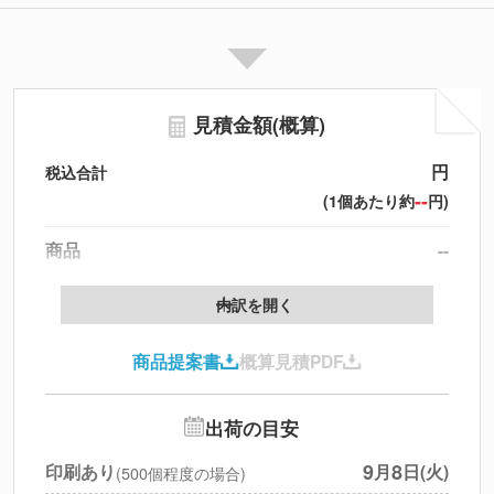
見積金額(概算)
円
税込合計
--
(1個あたり約
円)
商品
--
製版代
--
内訳を開く
印刷代
--
商品提案書
概算見積PDF
送料
--
※
北海道・沖縄・離島 別途
追加オプション
--
出荷の目安
円
税別合計
9
8
印刷あり
月
日(火)
(500個程度の場合)
※
上記小計は税別です