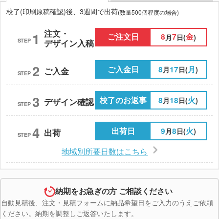
校了(印刷原稿確認)後、3週間で出荷
(数量500個程度の場合)
注文・
1
ご注文日
8
7
金
月
日(
)
STEP
デザイン入稿
2
ご入金日
8
17
月
月
日(
)
ご入金
STEP
3
校了のお返事
8
18
火
月
日(
)
デザイン確認
STEP
4
出荷日
9
8
火
月
日(
)
出荷
STEP
地域別所要日数はこちら
納期をお急ぎの方 ご相談ください
自動見積後、注文・見積フォームに納品希望日をご入力のうえご依頼
ください。納期を調整しご返答いたします。