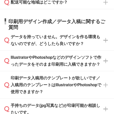
応が可能かご案内いたします。
配送可能な地域はどこですか？
はできかねますので予めご了承ください。
商品によって異なります。各ページにある商品
納期は商品や数量、印刷方法、ご納品場所、在
また、お急ぎで印刷をご希望の場合は、最短5
詳細の荷姿欄をご確認ください。
庫の有無によって異なります。正確な日程はス
営業日で出荷可能な商品もご用意しておりま
【箱入り】 商品がひとつずつ箱に入っていま
日本全国へお届けが可能です。なお、海外への
タッフまでお問い合わせください。
印刷用デザイン作成／データ入稿に関するご
す。>>
対象商品はこちら
す。(白箱、化粧箱、ブリスターパックなど)
直接納品は行っておりませんので予めご了承く
質問
※最短出荷日は商品によって異なります。各商
【袋入り】 商品がひとつずつ袋に入っていま
ださい。
また、商品ページ内の「出荷までのスケジュー
品ページにてご確認ください
す。(透明袋、デザイン袋など)
データを持っていません。デザインを作る環境も
ル」に注文予定日をご入力いただくと、おおよ
【個包装なし】 個包装がされていない状態で
ないのですが、どうしたら良いですか？
その締切日や出荷目安をご確認いただけます。
納品します。
商品在庫や印刷ラインを確保するためにも、商
※化粧箱から白箱への入れ替えや、オリジナル
IllustratorやPhotoshopなどのデザインソフトで作
品が決まりましたらお早めのご発注をお願いい
無料の「
デザインシミュレーター
」を使えば、
箱の作成は原則承っておりません。
たします。
ったデータをそのまま印刷用に入稿できますか？
PCやスマホから簡単にデザインを作成できま
す。スタンプやテンプレートも豊富なので、デ
※土日祝日を除く営業日換算です。
印刷データ入稿用のテンプレートが欲しいです／
ザインソフトがなくても安心です。
IllustratorやPhotoshop、CLIP STUDIOなどのデ
※沖縄・離島は追加日数がかかります。
入稿用のテンプレートはIllustratorやPhotoshopで
ザインソフトでこだわりのデザインを作成した
また、「
データ作成サービス
」もご利用いただ
使用できますか？
い方は、
完全データ入稿
がおすすめです。
けます。ご希望の文言・書体・印刷色をお知ら
「.ai」形式または「.psd」形式で保存し、お見
せいただければ、弊社にて無料でデザインデー
積・ご注文フォームにアップロードしてご入稿
手持ちのデータ(jpg写真など)が印刷可能か相談し
一部商品は入稿用テンプレートのご用意があり
タを1点作成いたします。
ください。
たいです。
ます。各商品ページの『印刷方法・テンプレー