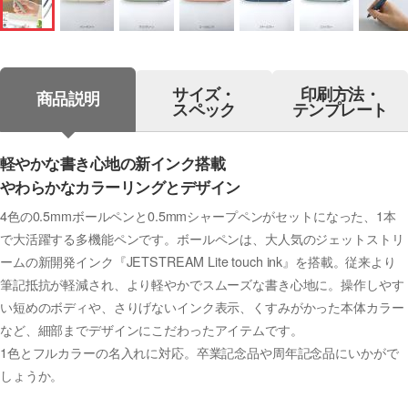
サイズ・
印刷方法・
商品説明
スペック
テンプレート
軽やかな書き心地の新インク搭載
やわらかなカラーリングとデザイン
4色の0.5mmボールペンと0.5mmシャープペンがセットになった、1本
で大活躍する多機能ペンです。ボールペンは、大人気のジェットストリ
ームの新開発インク『JETSTREAM Lite touch ink』を搭載。従来より
筆記抵抗が軽減され、より軽やかでスムーズな書き心地に。操作しやす
い短めのボディや、さりげないインク表示、くすみがかった本体カラー
など、細部までデザインにこだわったアイテムです。
1色とフルカラーの名入れに対応。卒業記念品や周年記念品にいかがで
しょうか。