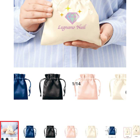
1
/
14