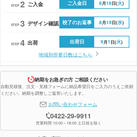
2
ご入金日
8
18
火
月
日(
)
ご入金
STEP
3
校了のお返事
8
19
水
月
日(
)
デザイン確認
STEP
4
出荷日
9
1
火
月
日(
)
出荷
STEP
地域別所要日数はこちら
納期をお急ぎの方 ご相談ください
自動見積後、注文・見積フォームに納品希望日をご入力のうえご依頼
ください。納期を調整しご返答いたします。
お問い合わせフォーム
0422-29-9911
営業時間 10:00～18:00 土日祝を除く