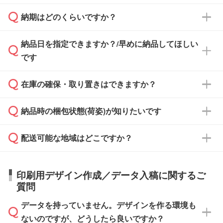
治体・行政機関・学校・病院・上場企業様 な
納期はどのくらいですか？
どの場合は、月末締め翌月末払いに対応可能で
納品書・領収書は ご依頼をいただいた場合の
す。
み発行しております。商品への同梱はしておら
納品日を指定できますか？/早めに納品してほしい
ず、通常はPDFデータをメール添付でお送りし
・印刷する場合(500個程度)
また、卒業・卒園記念品で対策委員会や個人様
です
ます。
ご入金、イメージ画像の校了から約2週間～2
からご注文いただく場合でも、お支払い元が学
原本の郵送をご希望の場合は、担当スタッフま
週間半でご納品いたします。
校や幼稚園・保育園であれば、同様の条件でご
たは注文フォームの『ご注文に関する備考欄』
在庫の確保・取り置きはできますか？
ご希望の納期がある場合は、お問い合わせ・お
対応できる場合がございます。
よりお知らせください。
・商品のみ注文する場合(サンプル購入を含む)
見積もり・ご注文時にその旨をお知らせくださ
ご希望の際は担当スタッフまでお気軽にご相談
ご入金確認後、1～2営業日で出荷いたしま
納品時の梱包状態(荷姿)が知りたいです
い。
ご入金確認後に在庫を確保し、注文確定のご連
ください。
す。
在庫状況や印刷スケジュールを確認のうえ、対
絡を致します。ご入金いただくまで在庫の確保
応が可能かご案内いたします。
配送可能な地域はどこですか？
はできかねますので予めご了承ください。
商品によって異なります。各ページにある商品
納期は商品や数量、印刷方法、ご納品場所、在
また、お急ぎで印刷をご希望の場合は、最短5
詳細の荷姿欄をご確認ください。
庫の有無によって異なります。正確な日程はス
営業日で出荷可能な商品もご用意しておりま
【箱入り】 商品がひとつずつ箱に入っていま
日本全国へお届けが可能です。なお、海外への
タッフまでお問い合わせください。
印刷用デザイン作成／データ入稿に関するご
す。>>
対象商品はこちら
す。(白箱、化粧箱、ブリスターパックなど)
直接納品は行っておりませんので予めご了承く
質問
※最短出荷日は商品によって異なります。各商
【袋入り】 商品がひとつずつ袋に入っていま
ださい。
また、商品ページ内の「出荷までのスケジュー
品ページにてご確認ください
す。(透明袋、デザイン袋など)
データを持っていません。デザインを作る環境も
ル」に注文予定日をご入力いただくと、おおよ
【個包装なし】 個包装がされていない状態で
ないのですが、どうしたら良いですか？
その締切日や出荷目安をご確認いただけます。