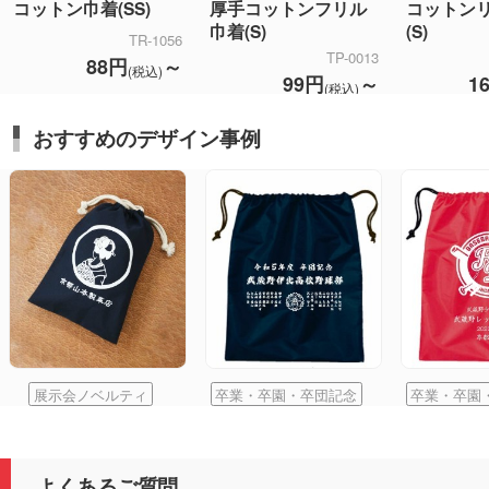
コットン巾着(SS)
厚手コットンフリル
コットン
巾着(S)
(S)
TR-1056
TP-0013
88円
～
(税込)
99円
～
1
(税込)
おすすめのデザイン事例
展示会ノベルティ
卒業・卒園・卒団記念
卒業・卒園
よくあるご質問