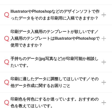
納品します。
商品在庫や印刷ラインを確保するためにも、商
※化粧箱から白箱への入れ替えや、オリジナル
IllustratorやPhotoshopなどのデザインソフトで作
品が決まりましたらお早めのご発注をお願いい
無料の「
デザインシミュレーター
」を使えば、
箱の作成は原則承っておりません。
たします。
ったデータをそのまま印刷用に入稿できますか？
PCやスマホから簡単にデザインを作成できま
す。スタンプやテンプレートも豊富なので、デ
※土日祝日を除く営業日換算です。
印刷データ入稿用のテンプレートが欲しいです／
ザインソフトがなくても安心です。
IllustratorやPhotoshop、CLIP STUDIOなどのデ
※沖縄・離島は追加日数がかかります。
入稿用のテンプレートはIllustratorやPhotoshopで
ザインソフトでこだわりのデザインを作成した
また、「
データ作成サービス
」もご利用いただ
使用できますか？
い方は、
完全データ入稿
がおすすめです。
けます。ご希望の文言・書体・印刷色をお知ら
「.ai」形式または「.psd」形式で保存し、お見
せいただければ、弊社にて無料でデザインデー
積・ご注文フォームにアップロードしてご入稿
手持ちのデータ(jpg写真など)が印刷可能か相談し
一部商品は入稿用テンプレートのご用意があり
タを1点作成いたします。
ください。
たいです。
ます。各商品ページの『印刷方法・テンプレー
ト』からダウンロードをお願いいたします。
ご入稿後は経験豊富なスタッフがデータに不備
印刷に適したデータに調整してほしいです／その
入稿用のテンプレートはPDF形式ですが、
印刷に適したデータ・解像度かどうか、担当ス
がないかチェックし、お客様と確認してから印
IllustratorやPhotoshopで開いてご利用いただけ
他データ作成に関するお困りごと
タッフが事前に確認いたします。
刷に進みますので、ご安心ください。
ます。詳しい手順は「
入稿テンプレートの使い
データはお見積・ご注文・
お問い合わせフォー
方
」をご確認ください。
印刷色を何色にするか迷っています。おすすめの
ム
へ添付いただくか、担当スタッフ宛にメール
データ作成でお困りの際には、担当スタッフが
でお送りください。
色を教えてほしいです。
サポートいたしますのでお気軽にご相談くださ
仕上がりに影響しそうな点もチェックいたしま