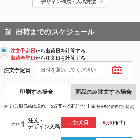
デザイン作成・入稿方法
出荷までのスケジュール
注文予定日
から出荷日を計算する
出荷希望日
から注文日を計算する
注文予定日
印刷する場合
商品のみ注文する場合
校了(印刷原稿確認)後、2週間～2週間半で出荷
(数量500個程度の場合)
注文・
1
ご注文日
8
8
土
月
日(
)
STEP
デザイン入稿