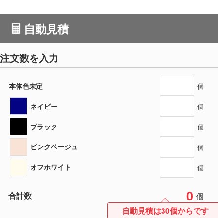
自動見積
注文数を入力
本体色未定
個
ネイビー
個
ブラック
個
ピンクベージュ
個
オフホワイト
個
0
合計数
個
自動見積は30個からです