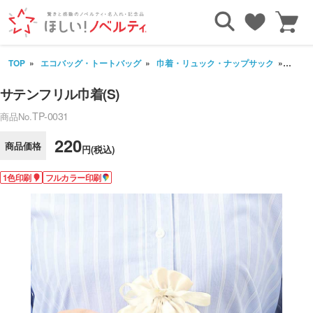
TOP
エコバッグ・トートバッグ
巾着・リュック・ナップサック
サテン
サテンフリル巾着(S)
TP-0031
商品No.
220
商品価格
円(税込)
1色印刷
フルカラー印刷