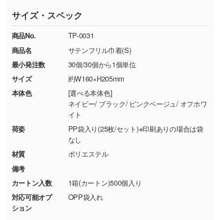
ていただいております。
す。濃淡の差が分かるデータに調整いたしま
サイズ・スペック
※詳しくは「
商品の良品基準について
」をご覧
す。→
詳しく見る
TEL：0422-29-9911 営業時間10:00～
ください。
18:00(土日祝日除く)
商品No.
TP-0031
・コーポレートカラーを使って印刷したい／印
お問い合わせフォームはこちら
商品名
サテンフリル巾着(S)
【返品・交換ができない場合】
刷色にこだわりがある
最小発注数
30個/30個から1個単位
・お客様の元で商品を加工された場合、または
DIC・PANTONEなどのカラーチップの指定や、
商品が破損した場合
現物支給による色指定も承っております。→
詳
サイズ
約W160×H205mm
・商品到着後7日以上経過している場合
しく見る
本体色
[選べる本体色]
・お客様のご都合による返品・交換依頼(商
ネイビー/ ブラック/ ピンクベージュ/ オフホワ
品・色・数量などの注文間違い等)
・背景がある画像からキャラクター部分だけを
イト
使いたいです
荷姿
PP袋入り(25枚/セット)※印刷ありの場合は袋
シンプルな背景のデータや、使いたいキャラク
なし
ター部分の輪郭がはっきりしているデータは切
材質
ポリエステル
り抜き処理が可能です。→
詳しく見る
備考
カートン入数
1箱(カートン)500個入り
・持っているデータの背景が足りない／塗り足
対応可能オプ
OPP袋入れ
しの作り方が分からない
ション
印刷したいデータが印刷範囲よりも小さい場