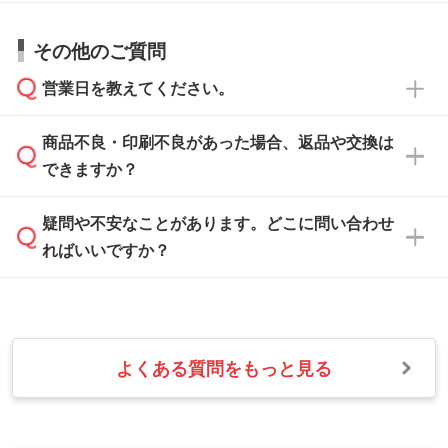
い。
すので、データのご相談だけでもお気軽にお問
お問い合わせフォーム
や、見積/注文フォーム
お見積・ご注文・
お問い合わせフォーム
からご
その他のご質問
い合わせください。
から添付してお送りください。
相談いただきますと、担当スタッフがお客様の
ご希望や商品の本体色を確認し、印刷色をご提
営業日を教えてください。
なお、印刷用データの作り方に関する詳細は、
・解像度の低いデータをトレース/調整してほ
案させていただきます。
「
完全データ入稿
」をご参照ください。
しい
本体色がブラック、ネイビーなど濃色の場合は
商品不良・印刷不良があった場合、返品や交換は
営業日は平日の10:00～18:00で、土日祝日はお
解像度の低い画像や、手書きのイラスト、写真
白色か淡い色の印刷色をおすすめしておりま
できますか？
休みとなります。注文・見積・お問い合わせ
などを、印刷に適したベクターデータに変換し
す。
は、土日祝日でもお送りいただければ、出社後
ます。→
詳しく見る
本体色がナチュラルなど淡色の場合、印刷をく
疑問や不安なことがあります。どこに問い合わせ
速やかに対応いたします。
お手数をお掛けいたしますが、至急担当スタッ
っきりと目立たせたいときは濃い印刷色が、柔
ればいいですか？
フまでご連絡ください。商品の状況を確認し、
・フルカラーデータを1色に変換してほしい
らかい雰囲気にしたいときは淡い印刷色が映え
改めてご案内いたします。
シルク印刷、レーザー彫刻など印刷方法にあわ
ます。
せて、フルカラーのデータを1色になおしま
お問い合わせフォームをご利用ください。1営
【返品・交換の対象】
す。→
詳しく見る
業日以内に担当スタッフよりメールにてご連絡
また、お選びいただいた印刷色が本体色に合わ
・お届け時に商品が損傷・故障している場合
いたします。
ない場合や仕上がりに影響しそうな場合は、ス
よくある質問をもっと見る
・ご注文と異なる商品が届いた場合
・1色印刷でグラデーションや濃淡を表現した
お急ぎの場合はお電話でのご質問も受け付けて
タッフから別の色をご案内することもございま
・印刷不良があった場合
い
おります。下記電話番号までお問い合わせくだ
す。
※印刷不良は原則として“再印刷”でご対応させ
網点という技法で濃淡を表現することができま
さい。