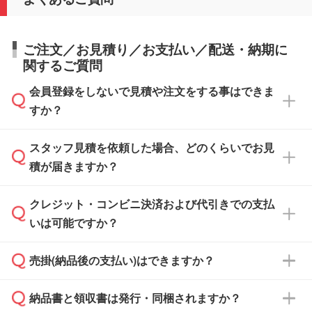
ご注文／お見積り／お支払い／配送・納期に
関するご質問
会員登録をしないで見積や注文をする事はできま
すか？
スタッフ見積を依頼した場合、どのくらいでお見
可能です。見積・注文フォームにて『ゲストの
積が届きますか？
まま進む』ボタンからお進みのうえ、ご依頼く
ださい。
クレジット・コンビニ決済および代引きでの支払
通常、翌営業日までにお送りしております。混
いは可能ですか？
雑状況によっては、お時間をいただくこともご
ざいます。予めご了承ください。土日祝日にご
売掛(納品後の支払い)はできますか？
依頼いただいた場合は、翌営業日以降のご連絡
銀行振込のみのご対応となります。
となります。
納品書と領収書は発行・同梱されますか？
基本的には先入金をお願いしておりますが、自