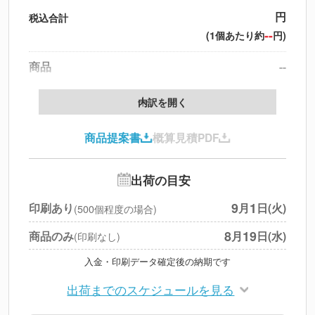
円
税込合計
--
(1個あたり約
円)
商品
--
製版代
--
内訳を開く
印刷代
--
商品提案書
概算見積PDF
送料
--
※
北海道・沖縄・離島 別途
追加オプション
--
出荷の目安
円
税別合計
9
1
印刷あり
月
日(火)
(500個程度の場合)
※
上記小計は税別です
8
19
商品のみ
月
日(水)
(印刷なし)
入金・印刷データ確定後の納期です
出荷までのスケジュールを見る