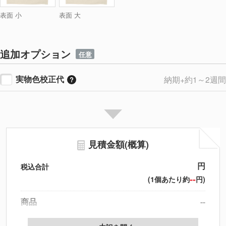
表面 小
表面 大
追加オプション
任意
実物色校正代
納期+約1～2週間
見積金額(概算)
円
税込合計
--
(1個あたり約
円)
商品
--
製版代
--