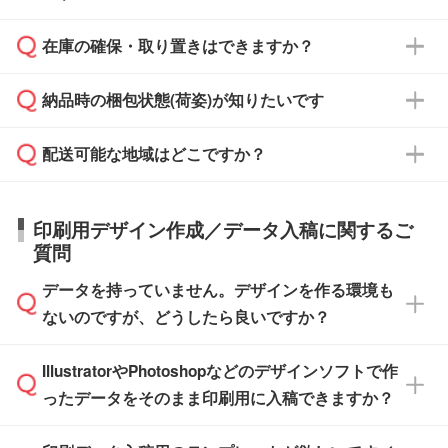
からご注文いただく場合でも、お支払い元が学
原本の郵送をご希望の場合は、担当スタッフま
週間半でご納品いたします。
校や幼稚園・保育園であれば、同様の条件でご
たは注文フォームの『ご注文に関する備考欄』
在庫の確保・取り置きはできますか？
ご希望の納期がある場合は、お問い合わせ・お
対応できる場合がございます。
よりお知らせください。
・商品のみ注文する場合(サンプル購入を含む)
見積もり・ご注文時にその旨をお知らせくださ
ご希望の際は担当スタッフまでお気軽にご相談
ご入金確認後、1～2営業日で出荷いたしま
納品時の梱包状態(荷姿)が知りたいです
い。
ご入金確認後に在庫を確保し、注文確定のご連
ください。
す。
在庫状況や印刷スケジュールを確認のうえ、対
絡を致します。ご入金いただくまで在庫の確保
応が可能かご案内いたします。
配送可能な地域はどこですか？
はできかねますので予めご了承ください。
商品によって異なります。各ページにある商品
納期は商品や数量、印刷方法、ご納品場所、在
また、お急ぎで印刷をご希望の場合は、最短5
詳細の荷姿欄をご確認ください。
庫の有無によって異なります。正確な日程はス
営業日で出荷可能な商品もご用意しておりま
【箱入り】 商品がひとつずつ箱に入っていま
日本全国へお届けが可能です。なお、海外への
タッフまでお問い合わせください。
印刷用デザイン作成／データ入稿に関するご
す。>>
対象商品はこちら
す。(白箱、化粧箱、ブリスターパックなど)
直接納品は行っておりませんので予めご了承く
質問
※最短出荷日は商品によって異なります。各商
【袋入り】 商品がひとつずつ袋に入っていま
ださい。
また、商品ページ内の「出荷までのスケジュー
品ページにてご確認ください
す。(透明袋、デザイン袋など)
データを持っていません。デザインを作る環境も
ル」に注文予定日をご入力いただくと、おおよ
【個包装なし】 個包装がされていない状態で
ないのですが、どうしたら良いですか？
その締切日や出荷目安をご確認いただけます。
納品します。
商品在庫や印刷ラインを確保するためにも、商
※化粧箱から白箱への入れ替えや、オリジナル
IllustratorやPhotoshopなどのデザインソフトで作
品が決まりましたらお早めのご発注をお願いい
無料の「
デザインシミュレーター
」を使えば、
箱の作成は原則承っておりません。
たします。
ったデータをそのまま印刷用に入稿できますか？
PCやスマホから簡単にデザインを作成できま
す。スタンプやテンプレートも豊富なので、デ
※土日祝日を除く営業日換算です。