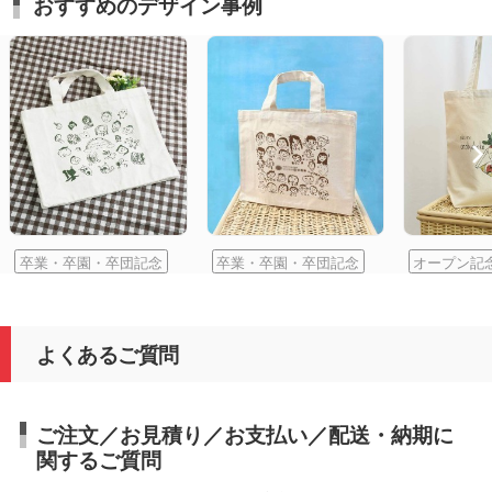
おすすめのデザイン事例
卒業・卒園・卒団記念
卒業・卒園・卒団記念
オープン記
よくあるご質問
ご注文／お見積り／お支払い／配送・納期に
関するご質問