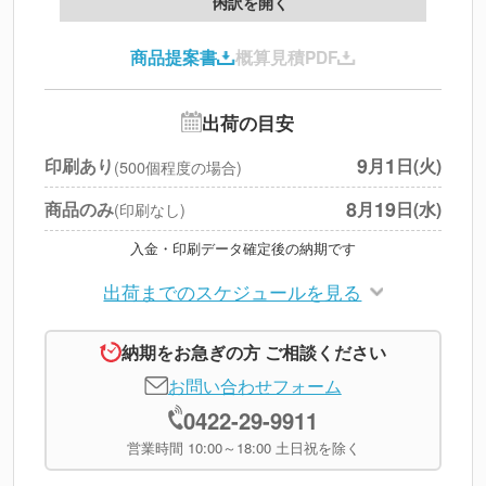
内訳を開く
印刷代
--
商品提案書
概算見積PDF
送料
--
※
北海道・沖縄・離島 別途
追加オプション
--
出荷の目安
円
税別合計
9
1
印刷あり
月
日(火)
(500個程度の場合)
※
上記小計は税別です
8
19
商品のみ
月
日(水)
(印刷なし)
入金・印刷データ確定後の納期です
出荷までのスケジュールを見る
納期をお急ぎの方 ご相談ください
お問い合わせフォーム
0422-29-9911
営業時間 10:00～18:00 土日祝を除く