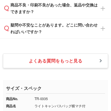
「
完全データ入稿
」をご参照ください。
しい
本体色がブラック、ネイビーなど濃色の場合は
商品不良・印刷不良があった場合、返品や交換は
営業日は平日の10:00～18:00で、土日祝日はお
解像度の低い画像や、手書きのイラスト、写真
白色か淡い色の印刷色をおすすめしておりま
できますか？
休みとなります。注文・見積・お問い合わせ
などを、印刷に適したベクターデータに変換し
す。
は、土日祝日でもお送りいただければ、出社後
ます。→
詳しく見る
本体色がナチュラルなど淡色の場合、印刷をく
疑問や不安なことがあります。どこに問い合わせ
速やかに対応いたします。
お手数をお掛けいたしますが、至急担当スタッ
っきりと目立たせたいときは濃い印刷色が、柔
ればいいですか？
フまでご連絡ください。商品の状況を確認し、
・フルカラーデータを1色に変換してほしい
らかい雰囲気にしたいときは淡い印刷色が映え
改めてご案内いたします。
シルク印刷、レーザー彫刻など印刷方法にあわ
ます。
せて、フルカラーのデータを1色になおしま
お問い合わせフォームをご利用ください。1営
【返品・交換の対象】
す。→
詳しく見る
業日以内に担当スタッフよりメールにてご連絡
また、お選びいただいた印刷色が本体色に合わ
・お届け時に商品が損傷・故障している場合
いたします。
ない場合や仕上がりに影響しそうな場合は、ス
よくある質問をもっと見る
・ご注文と異なる商品が届いた場合
・1色印刷でグラデーションや濃淡を表現した
お急ぎの場合はお電話でのご質問も受け付けて
タッフから別の色をご案内することもございま
・印刷不良があった場合
い
おります。下記電話番号までお問い合わせくだ
す。
※印刷不良は原則として“再印刷”でご対応させ
網点という技法で濃淡を表現することができま
さい。
ていただいております。
す。濃淡の差が分かるデータに調整いたしま
サイズ・スペック
※詳しくは「
商品の良品基準について
」をご覧
す。→
詳しく見る
TEL：0422-29-9911 営業時間10:00～
ください。
18:00(土日祝日除く)
商品No.
TR-0335
・コーポレートカラーを使って印刷したい／印
お問い合わせフォームはこちら
商品名
ライトキャンバスバッグ横マチ付
【返品・交換ができない場合】
刷色にこだわりがある