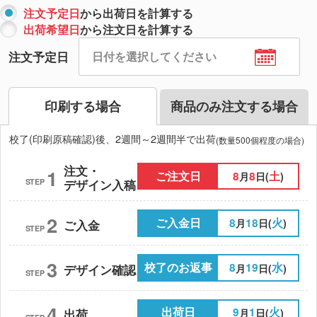
注文予定日
から出荷日を計算する
出荷希望日
から注文日を計算する
注文予定日
印刷する場合
商品のみ注文する場合
校了(印刷原稿確認)後、2週間～2週間半で出荷
(数量500個程度の場合)
注文・
1
ご注文日
8
8
土
月
日(
)
STEP
デザイン入稿
2
ご入金日
8
18
火
月
日(
)
ご入金
STEP
3
校了のお返事
8
19
水
月
日(
)
デザイン確認
STEP
4
出荷日
9
1
火
月
日(
)
出荷