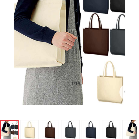
1
/
14