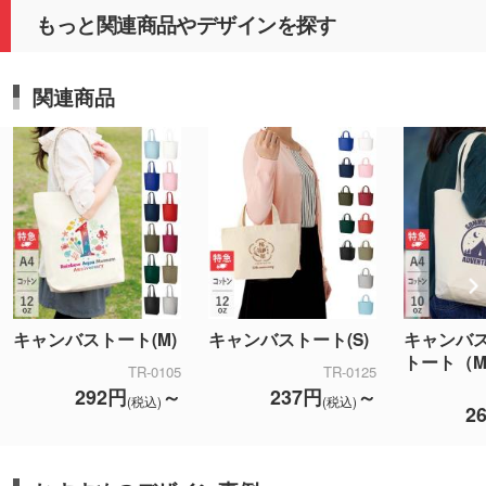
もっと関連商品やデザインを探す
関連商品
キャンバストート(M)
キャンバストート(S)
キャンバ
トート（
TR-0105
TR-0125
292円
～
237円
～
(税込)
(税込)
2