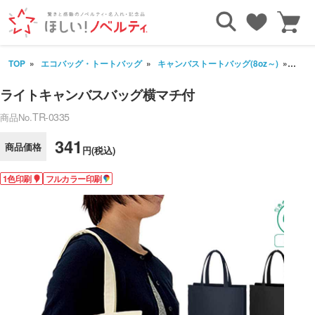
TOP
エコバッグ・トートバッグ
キャンバストートバッグ(8oz～)
ライ
ライトキャンバスバッグ横マチ付
TR-0335
商品No.
341
商品価格
円(税込)
1色印刷
フルカラー印刷