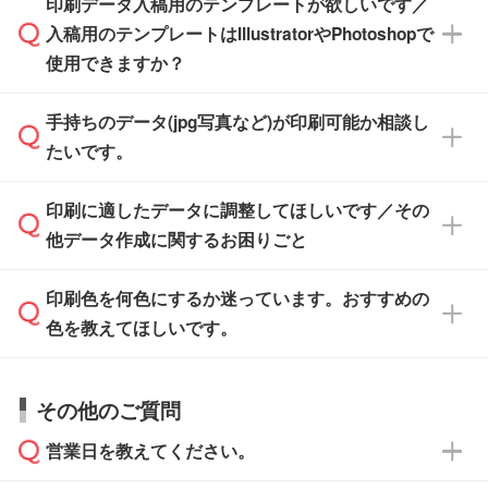
印刷データ入稿用のテンプレートが欲しいです／
ザインソフトがなくても安心です。
IllustratorやPhotoshop、CLIP STUDIOなどのデ
※沖縄・離島は追加日数がかかります。
入稿用のテンプレートはIllustratorやPhotoshopで
ザインソフトでこだわりのデザインを作成した
また、「
データ作成サービス
」もご利用いただ
使用できますか？
い方は、
完全データ入稿
がおすすめです。
けます。ご希望の文言・書体・印刷色をお知ら
「.ai」形式または「.psd」形式で保存し、お見
せいただければ、弊社にて無料でデザインデー
積・ご注文フォームにアップロードしてご入稿
手持ちのデータ(jpg写真など)が印刷可能か相談し
一部商品は入稿用テンプレートのご用意があり
タを1点作成いたします。
ください。
たいです。
ます。各商品ページの『印刷方法・テンプレー
ト』からダウンロードをお願いいたします。
ご入稿後は経験豊富なスタッフがデータに不備
印刷に適したデータに調整してほしいです／その
入稿用のテンプレートはPDF形式ですが、
印刷に適したデータ・解像度かどうか、担当ス
がないかチェックし、お客様と確認してから印
IllustratorやPhotoshopで開いてご利用いただけ
他データ作成に関するお困りごと
タッフが事前に確認いたします。
刷に進みますので、ご安心ください。
ます。詳しい手順は「
入稿テンプレートの使い
データはお見積・ご注文・
お問い合わせフォー
方
」をご確認ください。
印刷色を何色にするか迷っています。おすすめの
ム
へ添付いただくか、担当スタッフ宛にメール
データ作成でお困りの際には、担当スタッフが
でお送りください。
色を教えてほしいです。
サポートいたしますのでお気軽にご相談くださ
仕上がりに影響しそうな点もチェックいたしま
い。
すので、データのご相談だけでもお気軽にお問
お問い合わせフォーム
や、見積/注文フォーム
お見積・ご注文・
お問い合わせフォーム
からご
その他のご質問
い合わせください。
から添付してお送りください。
相談いただきますと、担当スタッフがお客様の
ご希望や商品の本体色を確認し、印刷色をご提
営業日を教えてください。
なお、印刷用データの作り方に関する詳細は、
・解像度の低いデータをトレース/調整してほ
案させていただきます。