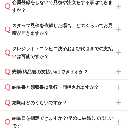
会員登録をしないで見積や注文をする事はできま
すか？
スタッフ見積を依頼した場合、どのくらいでお見
可能です。見積・注文フォームにて『ゲストの
積が届きますか？
まま進む』ボタンからお進みのうえ、ご依頼く
ださい。
クレジット・コンビニ決済および代引きでの支払
通常、翌営業日までにお送りしております。混
いは可能ですか？
雑状況によっては、お時間をいただくこともご
ざいます。予めご了承ください。土日祝日にご
売掛(納品後の支払い)はできますか？
依頼いただいた場合は、翌営業日以降のご連絡
銀行振込のみのご対応となります。
となります。
納品書と領収書は発行・同梱されますか？
基本的には先入金をお願いしておりますが、自
治体・行政機関・学校・病院・上場企業様 な
納期はどのくらいですか？
どの場合は、月末締め翌月末払いに対応可能で
納品書・領収書は ご依頼をいただいた場合の
す。
み発行しております。商品への同梱はしておら
納品日を指定できますか？/早めに納品してほしい
ず、通常はPDFデータをメール添付でお送りし
・印刷する場合(500個程度)
また、卒業・卒園記念品で対策委員会や個人様
です
ます。
ご入金、イメージ画像の校了から約2週間～2