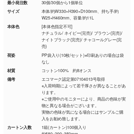
最小発注数
30個/30個から1個単位
・お客様の元で商品を加工された場合、または
DIC・PANTONEなどのカラーチップの指定や、
商品が破損した場合
現物支給による色指定も承っております。→
詳
サイズ
本体/約W330×H390×D100mm、持ち手/約
・商品到着後7日以上経過している場合
しく見る
W25×H460mm、容量/約11L
・お客様のご都合による返品・交換依頼(商
本体色
[本体色指定不可]
品・色・数量などの注文間違い等)
・背景がある画像からキャラクター部分だけを
ナチュラル/ ネイビー(完売)/ ブラウン(完売)/
ナイトブラック(完売)/ チャコールグレー(完
使いたいです
売)
シンプルな背景のデータや、使いたいキャラク
ター部分の輪郭がはっきりしているデータは切
荷姿
PP袋入り(10枚/セット)※印刷ありの場合は袋
なし
り抜き処理が可能です。→
詳しく見る
材質
コットン100% 約8オンス
・持っているデータの背景が足りない／塗り足
備考
エコマーク認定第07104013号取得
しの作り方が分からない
※入荷時期によって若干厚さが異なることがあ
ります。
印刷したいデータが印刷範囲よりも小さい場
※ご使用中のモニターにより、商品の色味が実
合、シンプルな色・柄の背景であれば拡張が可
物と異なる場合がございます。
能です。→
詳しく見る
実物の色味が気になる場合にはサンプルご購
入をお勧め致します。
・デザインにQRコードを入れたい／QRコード
カートン入数
1箱(カートン)100個入り
を生成してほしい
約580×290×350mm