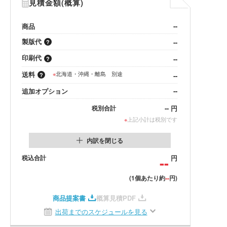
見積金額(概算)
商品
--
製版代
--
印刷代
--
送料
※
北海道・沖縄・離島 別途
--
追加オプション
--
--
円
税別合計
※
上記小計は税別です
内訳を閉じる
税込合計
--
円
--
(1個あたり約
円)
商品提案書
概算見積PDF
出荷までのスケジュールを見る