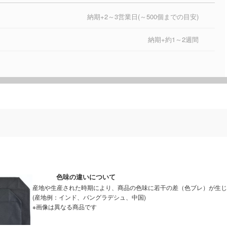
納期+2～3営業日(～500個までの目安)
納期+約1～2週間
色味の違いについて
産地や生産された時期により、商品の色味に若干の差（色ブレ）が生じ
(産地例：インド、バングラデシュ、中国)
※画像は異なる商品です