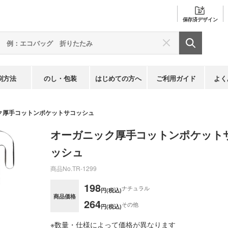
保存済
デザイン
刷方法
のし・包装
はじめての方へ
ご利用ガイド
よく
ク厚手コットンポケットサコッシュ
オーガニック厚手コットンポケット
ッシュ
商品No.
TR-1299
198
ナチュラル
円(税込)
商品価格
264
その他
円(税込)
※数量・仕様によって価格が異なります