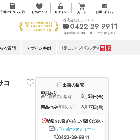
お気に入り
予算で
ピタッと君
ログイン
お問い合わせ
カート
株式会社イディアス
0422-29-9911
営業時間 10:00～18:00 土日祝を除く
ある質問
デザイン事例
サコ
出荷の目安
印刷あり
8
28
月
日(金)
(500個程度の場合)
8
17
商品のみ
(印刷なし)
月
日(月)
納期をお急ぎの方 ご相談ください
お問い合わせフォーム
0422-29-9911