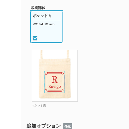
印刷部位
ポケット面
W110×H120mm
ポケット面
追加オプション
任意