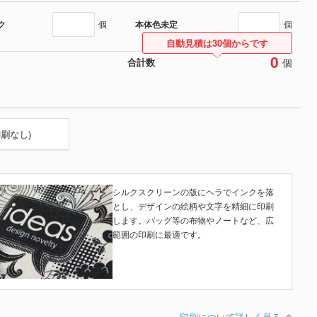
ク
本体色未定
個
個
自動見積は30個からです
0
個
合計数
印刷なし)
シルクスクリーンの版にヘラでインクを落
とし、デザインの絵柄や文字を精細に印刷
します。バッグ等の布物やノートなど、広
範囲の印刷に最適です。
印刷について詳しく見る