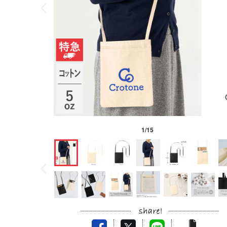
1
/
15