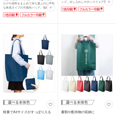
ッグ。出し入れしやすいスクエア型で、
ログや資料をまとめて持ち運ぶのに便利
A3書類や雑誌などもたっぷり入る収納
な角底タイプの不織布バッグ。端切れな
1色印刷
フルカラー印刷
力。印刷面も広く取れるので、名入れが
どを再利用した環境に優しい「再生不織
映えます。イベントシーンなどで大活躍
1色印刷
フルカラー印刷
布」で作られています。再生素材を
しそう!本体色は豊富な全13色から、イ
100%使用したエコマーク認証商品なの
メージに合ったカラーが選べます。
で、SDGsを意識したノベルティをお手
頃価格で製作したい方におすすめです。
シンプルな1色かデザインにこだわれる
フルカラーで名入れできます。印刷範囲
が大きいので、PR効果の高いノベルテ
ィが製作できますよ。展示会やオープン
キャンパスでの資料配布にお役立てくだ
さい。
軽量でA3サイズがすっぽり入る
書類や配布物の収納に