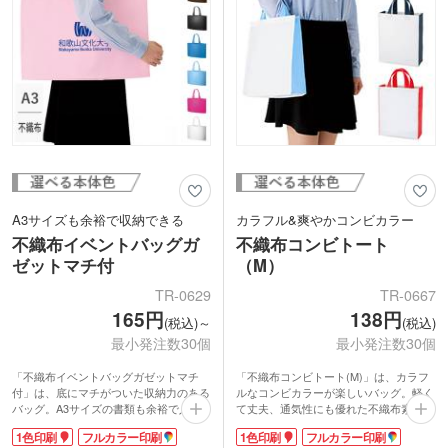
途でご活用いただけます。
A3サイズも余裕で収納できる
カラフル&爽やかコンビカラー
不織布イベントバッグガ
不織布コンビトート
ゼットマチ付
（M）
TR-0629
TR-0667
165円
138円
(税込)～
(税込)
最小発注数30個
最小発注数30個
「不織布イベントバッグガゼットマチ
「不織布コンビトート(M)」は、カラフ
付」は、底にマチがついた収納力のある
ルなコンビカラーが楽しいバッグ。軽く
バッグ。A3サイズの書類も余裕で入り
て丈夫、通気性にも優れた不織布素材
ます。軽くて丈夫な不織布素材を採用。
で、本体色はレッド・ディープブルー・
1色印刷
フルカラー印刷
1色印刷
フルカラー印刷
ベーシックカラー&パステルカラーのき
ナイトブラック・フロスティブルーの4