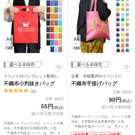
やイベントのイメージカラーに合わせ
て、カラフルな13色からお好きなカラー
を選んでくださいね。
イベントのパンフレット配布に
企業・学校案内やイベントに
不織布小判抜きバッグ
不織布手提げバッグ
2
SW-3835
90円
SW-2843
(税込)
55円
最小発注数50個
(税込)
最小発注数100個
不織布バッグシリーズは、イベントや展
示会、大学案内や企業案内用に人気。
不織布バッグシリーズは、イベントや展
「不織布手提げバッグ」は、手さげにも
示会、大学案内や企業案内用に人気。
ショルダーにも使える2wayタイプ。書
「不織布小判抜きバッグ」は、持ち運び
1色印刷
フルカラー印刷