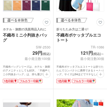
ホテル・旅館の洗面用品入れに
折りたたみ方は二通り!
不織布ミニ小判抜きバッ
不織布ポケッタブルエコ
グ
トート
SW-2530
TR-1086
29円
121円
(税込)
(税込)～
最小発注数100個
最小発注数30個
不織布バッグシリーズは、ホテル・旅館
不織布ポケッタブルエコトートは折りた
のアメニティとしても好評。「不織布ミ
たんでコンパクトに携帯できるトートバ
ニ小判抜きバッグ」は、持ち運びしやす
ッグ。サイズはB4ほどでマチなしのフラ
い小判抜きタイプのデザイン。洗面用品
ットタイプです。分厚めのカタログを入
1色印刷
フルカラー印刷
1色印刷
フルカラー印刷
や濡れたタオルの持ち運びに便利です。
れても持ち歩きやすい、長めの持ち手。
本体色はアイボリー・パステルオレン
外側に約B6サイズのポケットと、間口に
ジ・ワインレッド・ネイビー・ダークグ
面ファスナー式のフラップが付いていま
リーンのおしゃれな5色から選べます。
す。折りたたみ方は二通りあり、シーン
に合わせて折りたたみサイズを変えるこ
とができます。
カラーは豊富な11色展開。展示会での資