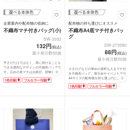
企業案内や配布物の収納に
配布物の持ち運びにオススメ
不織布マチ付きバッグ(小)
不織布A4底マチ付きバッ
グ
SW-3332
SW-273580
132円
(税込)
88円
最小発注数50個
(税込)
最小発注数50個
手さげだけではなく、肩に掛けることも
できる便利なデザインの不織布バッグで
カタログなどの厚めの資料も入るマチ付
す。広めの底マチは台紙付。荷物を入れ
き不織布バッグ。展示会やイベントでの
てもきれいなシルエットにまとまって、
A4サイズの配布物を持ち運ぶのにとても
1色印刷
フルカラー印刷
書類やカタログがすっきり収まります。
便利です。短めハンドルのベーシックな
贈答品やサンプル、企業案内やイベント
1色印刷
フルカラー印刷
形状。印刷面が広く広告効果バツグンで
での配布物を入れるのにもオススメで
す。
す。
印刷は1色・フルカラー転写印刷に対応
1色印刷かフルカラー印刷でPR効果バツ
しています。ホワイト・パステルブル
グンの名入れができます。
ー・ネイビー・ダークグリーン・ブラッ
クの5色をご用意しています。