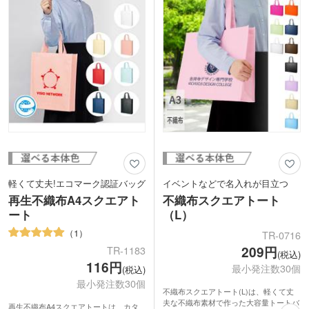
料配布にはもちろん、ファンクラブや同
人グッズなどの作成にもおすすめです。
名入れは1色の他にフルカラー印刷にも
対応しており、思い通りのデザインでよ
りオリジナリティあふれるバッグに仕上
がります。
軽くて丈夫!エコマーク認証バッグ
イベントなどで名入れが目立つ
再生不織布A4スクエアト
不織布スクエアトート
ート
（L）
1
TR-0716
209円
TR-1183
(税込)
116円
最小発注数30個
(税込)
最小発注数30個
不織布スクエアトート(L)は、軽くて丈
夫な不織布素材で作った大容量トートバ
再生不織布A4スクエアトートは、カタ