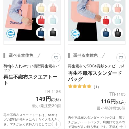
できます。学校説明会や展示会で配布す
るのにおすすめです。
荷物を入れやすい横型再生素材バ
再生素材でSDGs貢献をアピール!
ッグ
再生不織布スタンダード
再生不織布スクエアトー
バッグ
ト
1
TR-1186
TR-1185
149円
(税込)
116円
(税込)
最小発注数30個
最小発注数30個
再生不織布スクエアトートは、A4サイ
再生不織布スタンダードバッグは、底マ
ズの資料が横向きにらくらく入る大き
チが広いトートバッグ。肩掛けできるの
さ。マチが広く資料入れとしてはもちろ
で荷物が多い時も安心です。不織布の切
ん、ショッパーにも使いやすい形状で