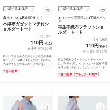
肩掛けできるB4対応サイズ
エコマーク認証済みの不織布バッ
グ
不織布ガゼットマチ付シ
再生不織布フラットショ
ョルダートート
ルダートート
TR-1341
TR-1200
110円
(税込)
110円
(税込)
最小発注数30個
最小発注数30個
肩掛けできる長めの持ち手が特徴の不織
再生不織布フラットショルダートート
布バッグ。B4サイズ対応です。約90mm
は、B4サイズのパンフレットや配布資料
の底マチ付きで厚めのカタログを入れた
を持ち運ぶのにちょうどいいサイズ感。
り、衣類を入れることができます。資料
1色印刷
持ち手が長めで肩掛けできるマチなしタ
を配布する展示会や説明会での使用やア
1色印刷
フルカラー印刷
イプです。不織布の端切れなどを集めて
パレルのショッパーにいかがでしょう
再利用した「再生不織布」を100%使用
か。
しています。不織布バッグでは珍しいエ
コーポレートカラーに合わせた色選びが
コマーク認証済み。SDGsに貢献でき
できる豊富なカラー展開。名入れ印刷で
る、環境に配慮したノベルティが激安価
企業ロゴやショップロゴを入れて、オリ
格で製作できます。
ジナルバッグを製作できます。
印刷範囲が広いので、企業ロゴや学校名
をPRするのに最適です。シンプルな1色
か、目を引きやすいフルカラーで名入れ