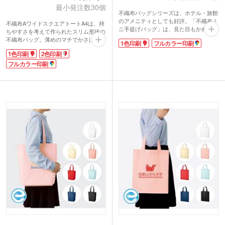
最小発注数30個
不織布バッグシリーズは、ホテル・旅館
のアメニティとしても好評。「不織布ミ
不織布AワイドスクエアトートA4は、持
ニ手提げバッグ」は、見た目もかわいい
ちやすさを考えて作られたスリム形状の
小型バッグ。タオルや洗面用品などを入
不織布バッグ。薄めのマチでかさばりや
1色印刷
フルカラー印刷
れるのに重宝します。本体色はアプリコ
すさを抑えながらも、A4サイズの書類
ット・ラベンダー・アッシュブルー・タ
1色印刷
2色印刷
が収納可能。ハンドルを長めにすること
ーコイズブルー・ハーブのシックな5色
で、肩掛けしやすい仕様になっていま
フルカラー印刷
から選べます。
す。カタログなどを配布する展示会やオ
ープンキャンパスのノベルティにピッタ
リです。
カラーは幅広いニーズに対応した11色を
ご用意。企業や学校のイメージに合った
カラーを選べます。フルカラーでの名入
れも可能なので、同人イベントでオリジ
ナルバッグとして頒布しても◎。お手頃
価格でノベルティを作りたい時におすす
めのアイテムです。