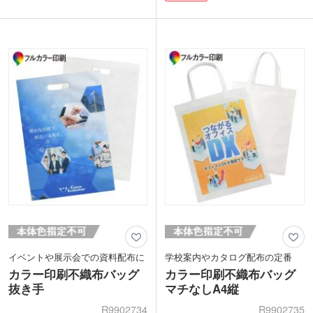
ランドリー用バッグにもオススメです。
ク3本は軽く入ります。収納ポーチは小
1色・フルカラー転写印刷ができ、販促
物入れとしても使えて便利！ニュアンス
効果抜群です。ホワイト・ネイビー・ブ
カラーがお洒落な5色取り混ぜ展開で
ラックの3色をご用意しています。
す。
バッグ本体に1色のシルク印刷で名入れ
可能。スーパーマーケットのオープン記
念品やイベントの来場特典にいかがでし
ょうか。
イベントや展示会での資料配布に
学校案内やカタログ配布の定番
カラー印刷不織布バッグ
カラー印刷不織布バッグ
抜き手
マチなしA4縦
R9902734
R9902735