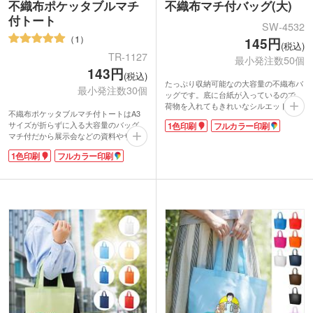
不織布ポケッタブルマチ
不織布マチ付バッグ(大)
付トート
SW-4532
1
145円
(税込)
TR-1127
最小発注数50個
143円
(税込)
たっぷり収納可能なの大容量の不織布バ
最小発注数30個
ッグです。底に台紙が入っているので、
荷物を入れてもきれいなシルエットにま
不織布ポケッタブルマチ付トートはA3
とまります。持ち手短めの手提げタイ
サイズが折らずに入る大容量のバッグ。
1色印刷
フルカラー印刷
プ。縦長でB4サイズの書類や資料が余裕
マチ付だから展示会などの資料やサンプ
で入ります。贈答品やサンプル、企業案
ルを配るのに最適です。折りたたみ方は
内や大学案内、イベントでの配布物を入
1色印刷
フルカラー印刷
シンプルで、畳んだら面テープを留める
れるのにもオススメです。
だけでコンパクトに。携帯も便利です。
1色印刷かフルカラー印刷でPR効果バツ
軽くて丈夫な不織布素材なので、お買い
グンのオリジナルバッグが作れますよ。
物用のサブバッグにも使えます。
バッグの中央にシルク1色印刷とフルカ
ラー転写印刷が可能です。印刷範囲が広
くシンプルなデザインに名入れが映えま
す。アパレルのショップバッグやイベン
トのノベルティとしてご活用ください。