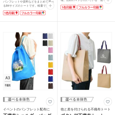
パンフレットや資料などをまとめて運べ
バッグ(船底)」なら、たっぷり入りま
るB4サイズのトートです。軽量で丈
1色印刷
フルカラー印刷
す。展示会やイベント向けだけではな
夫。展示会のチラシなどイベントの配布
く、ショッピングバッグやアパレルバッ
1色印刷
フルカラー印刷
用に人気があります。
グにもどうぞ。本体色は上品なアイボリ
印刷範囲も広いので企業ロゴなどを入れ
ー、都会的なライトグレーなど、ポピュ
ると宣伝効果バツグンで、リユース率が
ラーな11色から選べます。
高いのも不織布バックの魅力です。カラ
ーも豊富にあるのが嬉しい♪
イベントのパンフレット配布に
他と差を付けられる不織布トート