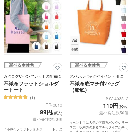
や展示会のカタログ・ノベルティ入れと
してオススメです。
カタログやパンフレットの配布に
アパレルバッグやイベント用に
不織布フラットショルダ
不織布底マチ付バッグ
ートート
（船底）
1
SW-403512
110円
TR-0810
(税込)
99円
最小発注数50個
(税込)
最小発注数30個
イベント用に人気の不織布バッグシリー
ズに、収納力のあるマチ付タイプが登
「不織布フラットショルダートート」は
場。広めのマチが付いている「底マチ付