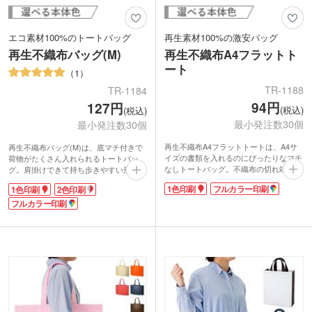
エコ素材100%のトートバッグ
再生素材100%の激安バッグ
再生不織布バッグ(M)
再生不織布A4フラットト
ート
1
TR-1188
TR-1184
94円
127円
(税込)
(税込)
最小発注数30個
最小発注数30個
再生不織布A4フラットトートは、A4サ
再生不織布バッグ(M)は、底マチ付きで
イズの書類を入れるのにぴったりなマチ
荷物がたくさん入れられるトートバッ
なしトートバッグ。不織布の切れ端を集
グ。肩掛けできて持ち歩きやすい形状で
めて再利用した「再生不織布」で作られ
す。A4のカタログや資料はもちろん、
1色印刷
フルカラー印刷
1色印刷
2色印刷
ています。再生不織布の使用率はなんと
衣類や日用品を入れるのにも重宝しま
100%!不織布バッグでは珍しいエコマー
す。
フルカラー印刷
ク認証済みなので、SDGsへの貢献をア
不織布の切れ端を集めて再利用した「再
ピールできます。
生不織布」を100%使用。お手頃価格な
印刷範囲が大きく、学校名や企業ロゴを
がらもエコマーク認証済みで、SDGsの
名入れすればもらった人の印象にも残り
取り組みに貢献できるノベルティです。
やすくなります。シンプルな1色か、イ
シンプルなロゴや文字の名入れにピッタ
ンパクト重視のフルカラーで印刷可能で
リな1色または2色印刷、インパクトのあ
す。オープンキャンパスや展示会で資料
るデザインが映えるフルカラー印刷に対
や配布物を入れるノベルティバッグにい
応。展示会やオープンキャンパス、アパ
かがでしょうか。
レルショップのショッパーなど幅広い用