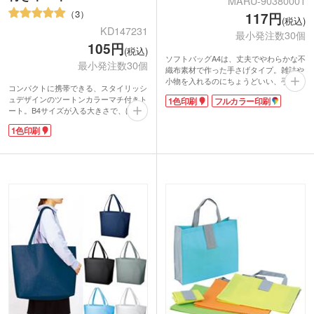
MARU-90380001
3
117円
(税込)
KD147231
最小発注数30個
105円
(税込)
ソフトバッグA4は、丈夫でやわらかな不
最小発注数30個
織布素材で作った手さげタイプ。雑誌や
小物を入れるのにちょうどいい、手頃な
コンパクトに携帯できる、スタイリッシ
サイズのバッグです。パンフレットや資
ュデザインのツートンカラーマチ付きト
1色印刷
フルカラー印刷
料の配布用、通勤・通学のサブバックに
ート。B4サイズが入る大きさで、ほど
も便利。本体色はグレー・紺・こげ茶・
良いマチ付きですのでとても使いやすい
白・ベージュ・ピンク・赤・ライトブル
1色印刷
サイズにできています。生地は不織布で
ーから選べます。
できていて、雨に濡れたり水が掛かった
りしても破れず、強度が変わらない丈夫
さを両立しているため、ノベルティ・販
促用のバッグとして最適です。低コスト
なところも魅力です。