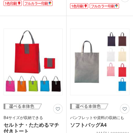
れ端を集めて再利用した「再生不織布」
1色印刷
フルカラー印刷
す。不織布の端切れ等を再利用した「再
1色印刷
フルカラー印刷
を100%使用しています。エコマーク認
生不織布」で作られています。安心のエ
証商品なので、エコなノベルティを製作
コマーク認証付きで、SDGsの取り組み
したい方にピッタリ!
をアピールしたい企業のノベルティにピ
文字やロゴだけでも映える1色か、カラ
ッタリ!
フルなイラストやデザインも再現しやす
印刷はシンプルな1色かインパクトのあ
いフルカラーで印刷できます。ショップ
るフルカラーが選べます。企業名やブラ
名や企業ロゴを名入れすれば、もらった
ンドロゴを名入れすれば、もらった人だ
人だけでなく周囲へのアピールにも繋が
けでなく周囲へのPR効果も期待できま
りますよ。展示会の配布用バッグからア
すよ。展示会やショップでの配布にいか
パレルブランドのショッパーまで、様々
がでしょうか。
な用途でご活用ください。
B4サイズが収納できる
パンフレットや資料の収納にも
セルトナ・たためるマチ
ソフトバッグA4
付きトート