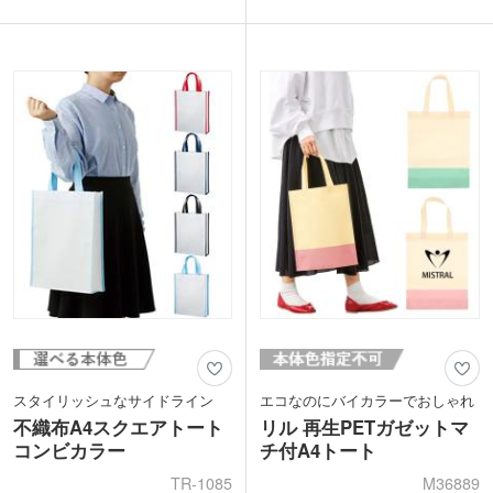
れいな11色から選べます。イベントや説
色。手頃な大きさのMサイズタイプは、
明会で配布するカタログ類を持ち運ぶの
気軽な外出やレッスンバッグにおすすめ
に便利です。
です。
スタイリッシュなサイドライン
エコなのにバイカラーでおしゃれ
不織布A4スクエアトート
リル 再生PETガゼットマ
コンビカラー
チ付A4トート
TR-1085
M36889