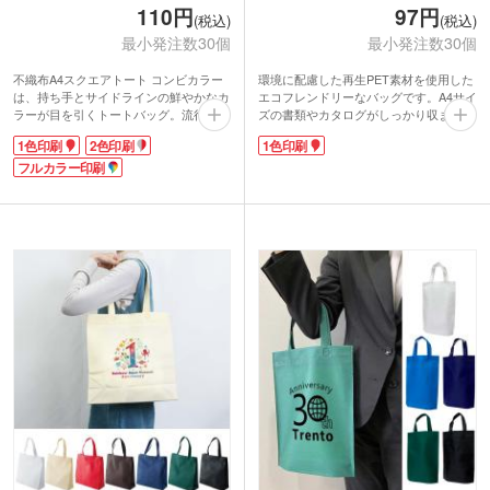
110円
97円
(税込)
(税込)
最小発注数30個
最小発注数30個
不織布A4スクエアトート コンビカラー
環境に配慮した再生PET素材を使用した
は、持ち手とサイドラインの鮮やかなカ
エコフレンドリーなバッグです。A4サイ
ラーが目を引くトートバッグ。流行のバ
ズの書類やカタログがしっかり収まる実
イカラー仕様でスタイリッシュさを演出
用的なサイズ感で展示会での配布におす
1色印刷
2色印刷
1色印刷
できます。A4サイズが入る使いやすい
すめ！底マチ有りで見た目以上に収納力
大きさなので、展示会やオープンキャン
フルカラー印刷
も抜群です。
パスなど資料が多くなりがちなイベント
バッグ表面の広範囲に社名やロゴを入れ
にピッタリです。薄めのマチ幅で、中に
られるので販促効果大なのも嬉しいポイ
入れたものが散乱しにくいのも嬉しいポ
ント。環境にやさしい再生PET100％使
イント。
用の不織布で作られていて、環境問題啓
どのカラーでも印刷面は白地なので、印
発イベントやキャンペーンなど幅広いシ
刷色を選ばず名入れがよく映えます。企
ーンで人気のアイテムです。
業や団体のロゴに近いカラーを選んで印
刷すれば、オリジナル感がアップして宣
伝効果も期待できるのではないでしょう
か。