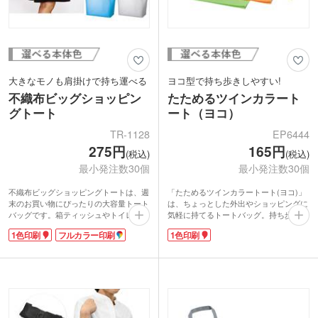
大きなモノも肩掛けで持ち運べる
ヨコ型で持ち歩きしやすい!
不織布ビッグショッピン
たためるツインカラート
グトート
ート（ヨコ）
TR-1128
EP6444
275円
165円
(税込)
(税込)
最小発注数30個
最小発注数30個
不織布ビッグショッピングトートは、週
「たためるツインカラートート(ヨコ)」
末のお買い物にぴったりの大容量トート
は、ちょっとした外出やショッピングに
バッグです。箱ティッシュやトイレット
気軽に持てるトートバッグ。持ち歩きし
ペーパーのような大きくてかさばるモノ
やすい横型デザインで、軽快なツインカ
1色印刷
フルカラー印刷
1色印刷
を入れるのにおすすめ。肩掛けできて便
ラー。使わない時はコンパクトにたたん
利です。折りたたんでバッグや車に入れ
でおけます。ブルー・グリーン・オレン
ておけばいつでもすぐに使えます。
ジ・イエローのポップな4色からお好き
1色またはフルカラーでロゴやショップ
な色をお選びください。
名を入れ、オリジナルバッグを作成して
みませんか。アパレルのショッパーな
ど、店舗のキャンペーン販促におすすめ
です。エコバッグとしてアフターユース