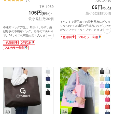
SW-2735
66円
TR-1089
(税込)
105円
最小発注数50個
(税込)～
最小発注数30個
イベントや展示会での資料配布にピッタ
リなA4サイズ対応の不織布バッグ。マチ
不織布バッグ(M)は、肩掛けしやすい縦
がないフラットタイプで、カタログやA4
型形状の不織布バッグ。舟形のマチ付き
ファイル等、1.5cm程度の厚さのものま
で、A4サイズの荷物も楽々入ります。
1色印刷
フルカラー印刷
で入ります。本体色は10色展開で、コー
ハンドル部分は長めになっているので、
ポレートカラーに合わせて選べるのが嬉
1色印刷
2色印刷
肩掛けしやすく荷物の出し入れも楽ち
しですね。
ん!冊子などの資料が多くなりがちなオ
フルカラー印刷
オリジナル印刷は1色印刷とフルカラー
ープンキャンパスや、展示会にピッタリ
印刷に対応。印刷面が大きいのでロゴを
のアイテムです。
入れて観劇や映画鑑賞のパンフレット用
カラーは豊富な13色展開。お好きな色を
お持ち帰り袋としてもおすすめです。シ
選べるので、企業のイメージに合ったチ
ンプルかつ定番サイズなので幅広い用途
ョイスも可能です。名入れはフルカラー
に適用します。
での印刷も可能なので、ファンクラブの
オリジナルグッズや同人グッズの作成に
もおすすめ。お手頃価格なのも嬉しいポ
イントですね。