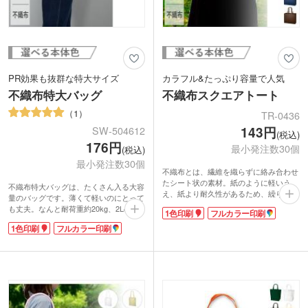
PR効果も抜群な特大サイズ
カラフル&たっぷり容量で人気
不織布特大バッグ
不織布スクエアトート
1
TR-0436
143円
SW-504612
(税込)
176円
最小発注数30個
(税込)
最小発注数30個
不織布とは、繊維を織らずに絡み合わせ
たシート状の素材。紙のように軽いう
不織布特大バッグは、たくさん入る大容
え、紙より耐久性があるため、繰り返し
量のバッグです。薄くて軽いのにとって
使えるエコ素材として人気です。不織布
も丈夫。なんと耐荷重約20kg、2Lのペ
1色印刷
フルカラー印刷
スクエアトートは、ゆとりのマチで収納
ットボトルなら10本分です!通気性が良
力が自慢。カラフルな色合いが楽しいバ
1色印刷
フルカラー印刷
く衣類や靴、バッグなどを入れても湿気
ッグです。
を逃がしてくれて安心です。使い勝手も
抜群。
大きく名入れが可能でシルク1色印刷と
フルカラー転写印刷に対応。シンプルな
デザインに名入れが映えてPR効果も期
待できます。低コストなので大量生産に
もぴったり。アパレルのショップバッグ