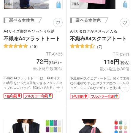
A4サイズ書類をぴったり収納
A4カタログがささっと入る
不織布A4フラットトート
不織布A4スクエアトート
15
7
TR-0435
TR-0941
72円
116円
(税込)～
(税込)
最小発注数30個
最小発注数30個
不織布A4フラットトートは、A4サイズ
不織布A4スクエアトートは、軽くて丈夫
の書類をぴったり収納できるフラットタ
な不織布で作ったスクエア型のトートバ
イプのエコバッグ。印刷のできるオリジ
ッグ。シンプルなデザインと使い勝手の
ナルバッグが、激安価格で制作できま
良いサイズが人気の秘密。企業のイベン
1色印刷
フルカラー印刷
1色印刷
フルカラー印刷
す。軽くて丈夫な不織布素材なので、イ
ト・展示会、セミナーでパンフやカタロ
ベントや展示会で資料を入れる配布物バ
グが多くなっても大丈夫!底マチが四角
ッグに最適です。
いので大事な資料も折り曲げずに入りま
不織布A4フラットトートバッグは広範
す。カラーが豊富なので、コーポレート
囲に1色印刷、フルカラー印刷ができま
カラーに合わせてノベルティを作りたい
すので、キャラクターを印刷して同人イ
時にオススメです。
ベントのお土産用バッグにも。100個以
下の小ロットでもご注文可能です。企業