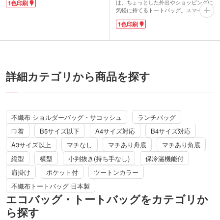
は、ちょっとした外出やショッピングに
1色印刷
すいブラックのカラーも魅力。バッグに
気軽に持てるトートバッグ。スマートな
忍ばせておけば荷物が増えても安心で
縦型デザインで、軽快なツインカラー。
す。サブバッグとしてもおすすめ。熱が
1色印刷
使わない時はコンパクトにたたんでおけ
こもりにくいため食品などにも最適で、
ます。ブルー・グリーン・オレンジ・イ
マチがあるのでエコバッグとしても大活
エローのポップな4色からお好きな色を
躍します。世代を問わずに使えるノベル
お選びください。
ティです。
シルク1色印刷に対応。名入れも映える
ので、シンプルな中にもオリジナリティ
詳細カテゴリから商品を探す
が出せます。
不織布 ショルダーバッグ・サコッシュ
ランチバッグ
巾着
B5サイズ以下
A4サイズ対応
B4サイズ対応
A3サイズ以上
マチなし
マチあり舟底
マチあり角底
縦型
横型
小判抜き(持ち手なし)
保冷温機能付
肩掛け
ポケット付
ツートンカラー
不織布トートバッグ 日本製
エコバッグ・トートバッグをカテゴリか
ら探す