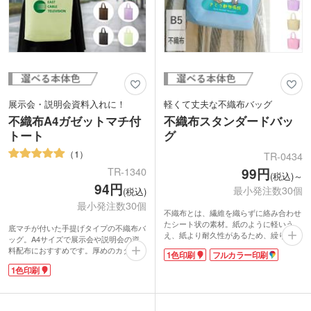
展示会・説明会資料入れに！
軽くて丈夫な不織布バッグ
不織布A4ガゼットマチ付
不織布スタンダードバッ
トート
グ
1
TR-0434
99円
TR-1340
(税込)～
94円
最小発注数30個
(税込)
最小発注数30個
不織布とは、繊維を織らずに絡み合わせ
たシート状の素材。紙のように軽いう
底マチが付いた手提げタイプの不織布バ
え、紙より耐久性があるため、繰り返し
ッグ。A4サイズで展示会や説明会の資
使えるエコ素材として人気です。不織布
料配布におすすめです。厚めのカタログ
1色印刷
フルカラー印刷
スタンダードバッグは、使うシーンを選
も入れやすい約70mmのマチ付き。
ばない定番トート。カラフルな色合いが
1色印刷
豊富なカラー展開で企業や学校のイメー
楽しいバッグです。
ジに合わせてお選びいただけます。名入
れ印刷で会社ロゴや学校名を入れたオリ
ジナルバッグ制作にいかがでしょうか。