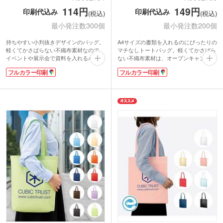
114円
149円
印刷代込み
印刷代込み
(税込)
(税込)
最小発注数300個
最小発注数200個
持ちやすい小判抜きデザインのバッグ。
A4サイズの書類を入れるのにぴったりの
軽くてかさばらない不織布素材なので、
マチなしトートバッグ。軽くてかさばら
イベントや展示会で資料を入れるバッグ
ない不織布素材は、オープンキャンパス
に最適です。たくさん手に持って配りや
や展示会で資料を入れるバッグの定番で
フルカラー印刷
フルカラー印刷
すいマチなしタイプ。書類やパンフレッ
す。
トなどをスマートに収納できます。
大きく写真やイラストを印刷できてイン
フチなしで片面に全面フルカラー印刷が
パクト抜群！片面フルカラーでの印刷代
できます。印刷代込みの価格なので予算
込みでこの低価格。お手頃にオリジナル
を抑えてオリジナルバッグを作成可能。
バッグが作成できます。
展示会会場でもインパクト抜群です！