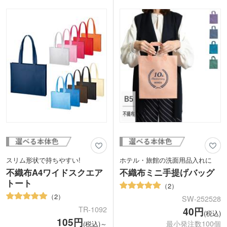
スリム形状で持ちやすい!
ホテル・旅館の洗面用品入れに
不織布A4ワイドスクエア
不織布ミニ手提げバッグ
トート
2
2
SW-252528
TR-1092
40円
(税込)
105円
最小発注数100個
(税込)～