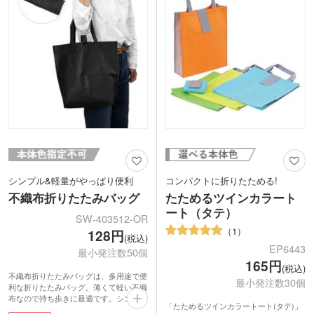
性も優れるため宣伝効果も期待できま
す。安価なのも嬉しいポイントです。
シンプル&軽量がやっぱり便利
コンパクトに折りたためる!
不織布折りたたみバッグ
たためるツインカラート
ート（タテ）
SW-403512-OR
1
128円
(税込)
EP6443
最小発注数50個
165円
(税込)
不織布折りたたみバッグは、多用途で便
最小発注数30個
利な折りたたみバッグ。薄くて軽い不織
布なので持ち歩きに最適です。シンプル
「たためるツインカラートート(タテ)」
なので使い勝手が良く男女問わず持ちや