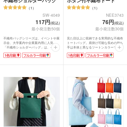
不織布ショルダーバッグ
ボタン付不織布トート
1
1
SW-4049
NEE3743
117円
76円
(税込)
(税込)
最小発注数50個
最小発注数30個
不織布バッグシリーズは、イベントや展
見た目以上に収納できる実用的な不織布
示会、大学案内や企業案内用に人気。
トートバッグ。肩掛け可能な長めの持ち
「不織布ショルダーバッグ」は、イベン
手は本体と異なるツートンカラーでおし
トでの配布用やキャラクターバッグにも
ゃれ感アップ。中身の飛び出しを防ぐボ
1色印刷
フルカラー印刷
1色印刷
フルカラー印刷
使えるデザイン。手さげにもショルダー
タン付きで安心。マチありなので、セミ
にもなる2wayタイプです。本体色は清
ナーや展示会で配布されたA4サイズの資
潔感のあるホワイト、ビビッドなピン
料やノベルティを入れるのに最適。使い
ク、クールなロイヤルブルーなど、豊富
やすさとデザイン性を兼ね備えたアイテ
なバリエーションは11色!イメージに合
ムで、その後も使ってもらえる可能性大
った色が選べます。
です。
1色やフルカラーで広範囲に名入れが可
能。社名やロゴを入れたオリジナルバッ
グは目立つこと間違いなしです。