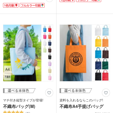
類やパンフレットが横にスマートに収納
しやすい小判抜きタイプのデザイン。厚
できます。本体色は清潔感のあるホワイ
1色印刷
フルカラー印刷
手のA4サイズがすっぽり収まり、書類
ト、ビビッドなホットピンク、クールな
やパンフレットなどスマートに収納でき
ダークグレーなど、豊富なバリエーショ
ます。パンフレット配布にはもちろん、
ンは40色!イメージに合った色が選べま
旅館アメニティにもどうぞ。本体色は清
す。
潔感のあるカラーやビビッド、クールな
どバリエーションが豊富です。イメージ
に合った色が選べます。
マチ付き縦型タイプが登場!
資料を入れるならこのバッグ!
不織布バッグ(M)
不織布A4手提げバッグ
1