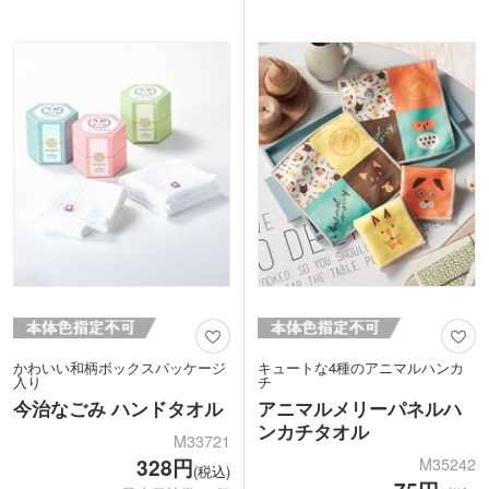
入り。ブルー・ホワイト・ピンクの3色
100%なのでさわり心地も柔らかいで
を取混ぜでお届けします。
す。お手頃価格も嬉しいポイントです。
かわいい和柄ボックスパッケージ
キュートな4種のアニマルハンカ
入り
チ
今治なごみ ハンドタオル
アニマルメリーパネルハ
ンカチタオル
M33721
M35242
328円
(税込)