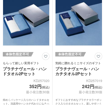
もらって嬉しい実用ギフト
気軽に贈れるミニサイズのギフト
プラチナヴェール・ハン
プラチナヴェール・ハン
ドタオル2Pセット
カチタオル2Pセット
KD257020
KD257019
352円
242円
(税込)
(税込)
最小発注数30個
最小発注数30個
煌めくパッケージ入りのハンドタオルセ
ギフトにおすすめなプラチナカラーボッ
ット。洗面用やハンカチ代わりになるハ
クス入りのタオルセット。渡しやすいミ