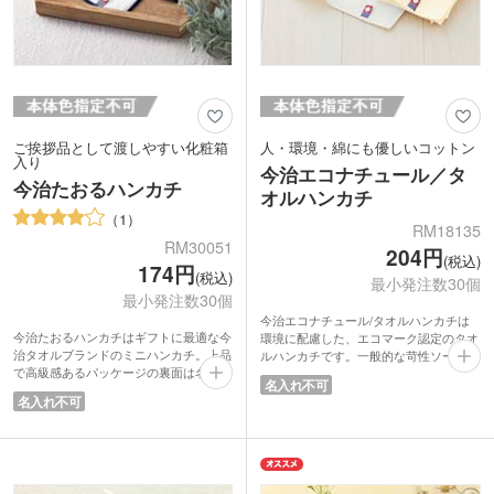
ご挨拶品として渡しやすい化粧箱
人・環境・綿にも優しいコットン
入り
今治エコナチュール／タ
今治たおるハンカチ
オルハンカチ
1
RM18135
RM30051
204円
(税込)
174円
(税込)
最小発注数30個
最小発注数30個
今治エコナチュール/タオルハンカチは
今治たおるハンカチはギフトに最適な今
環境に配慮した、エコマーク認定のタオ
治タオルブランドのミニハンカチ。上品
ルハンカチです。一般的な苛性ソーダを
で高級感あるパッケージの裏面は名刺や
使用せず、酸と酸素を使って、綿本来の
名入れ不可
ショップカードが差し込める切り込みが
力を発揮できる【TZ酸性酵素法】加
名入れ不可
入っています。ポストインできるサイズ
工。環境に優しくて安全性が高く、乳幼
なので普段なかなか会えないお客様への
児も安心してご使用いただけます。
ご挨拶品や、キャンペーンの告知品とし
やわらかく、吸水性が長続きする日本が
ても便利です。安価で配布しやすく、シ
誇る今治製タオルハンカチ。ホワイト・
ョップの購入特典やノベルティにも最適
アイボリーの2色取混ぜでお届けしま