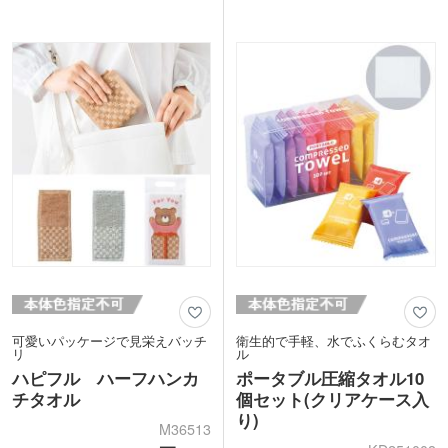
小ぶりなのでお子さまも受け取りやす
上品な印象を与えます。さっと取り出し
く、ファミリーイベントの来場特典や温
て使える手軽さと、安心の品質を兼ね備
泉施設のキャンペーン用ノベルティなど
えた一品です。ご挨拶まわりの粗品にい
にぴったり！本体色に合わせた化粧箱の
かがでしょうか。
カラーになっているのもこだわりポイン
トです。
可愛いパッケージで見栄えバッチ
衛生的で手軽、水でふくらむタオ
リ
ル
ハピフル ハーフハンカ
ポータブル圧縮タオル10
チタオル
個セット(クリアケース入
り)
M36513