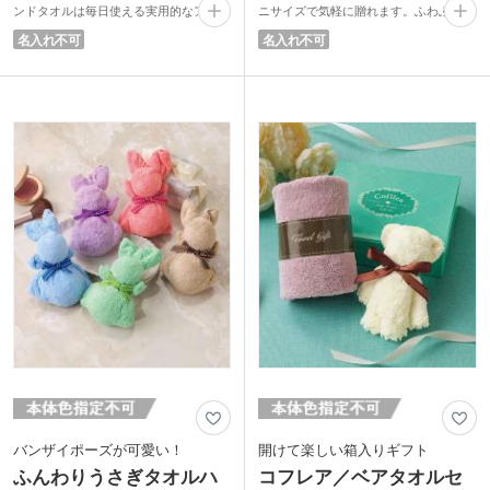
ンドタオルは毎日使える実用的なアイテ
ニサイズで気軽に贈れます。ふわふわの
ムです。吸水性・速乾性に優れたふわふ
肌触りが気持ちいい、吸水・速乾性に優
名入れ不可
名入れ不可
わのマイクロファイバー生地を使用して
れたマイクロファイバー生地を使用して
います。
います。
タオルはもらって困らない安心ノベルテ
企業の来場記念品や成約記念、周年記念
ィ。周年記念や成約記念での配布用にい
品などのビジネスシーンから、退職・異
かがでしょうか。高級感のあるパッケー
動時のお礼、季節のご挨拶まで幅広く活
ジでそのままお渡しいただけます。
躍！日常使いしやすいタオルハンカチ
は、もらって嬉しく長く使っていただけ
る実用的なアイテムです。
バンザイポーズが可愛い！
開けて楽しい箱入りギフト
ふんわりうさぎタオルハ
コフレア／ベアタオルセ