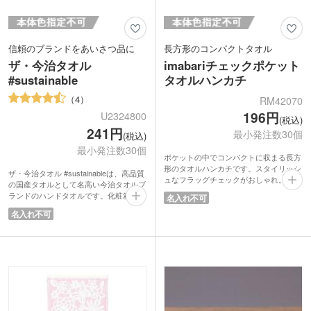
信頼のブランドをあいさつ品に
長方形のコンパクトタオル
ザ・今治タオル
imabariチェックポケット
#sustainable
タオルハンカチ
4
RM42070
196円
U2324800
(税込)
241円
最小発注数30個
(税込)
最小発注数30個
ポケットの中でコンパクトに収まる長方
形のタオルハンカチです。スタイリッシ
ザ・今治タオル #sustainableは、高品質
ュなフラッグチェックがおしゃれ。落ち
の国産タオルとして名高い今治タオルブ
着いた色味のブラウンとグレーの2色取
ランドのハンドタオルです。化粧箱には
名入れ不可
混ぜでお届けします。高品質で実用的な
名刺が挿せる切り込みが入っていて、あ
今治タオルは、もらってうれしいノベル
名入れ不可
いさつ品にピッタリ。
ティとして人気。もちろん日本製なの
タオルは二酸化炭素排出量を従来の40%
で、外国のお客様への記念品にもおすす
削減した方法で生産され、地球温暖化防
め。イベントの来場特典などで気軽にお
止に貢献。パッケージもFSC認証マーク
配りできるサイズです。
入りなので、環境問題に取り組む企業に
おすすめのノベルティです。