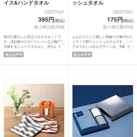
イス&ハンドタオル
ッシュタオル
U2377021
U2377001
395円
175円
(税込)
(税込)
最小発注数30個
最小発注数30個
毎日の暮らしに役立つタオルセットで
ふんわりとした優しい肌触りが魅力のス
す。洗顔後やスポーツシーンなど幅広く
トライプ柄ウォッシュタオルです。シン
活躍するフェイスタオルと、持ち歩きに
プルでおしゃれなデザインは、年齢や性
便利なハンドタオルの組み合わせ。やわ
別を問わず幅広い方にお使いいただけま
名入れ不可
名入れ不可
らかな風合いと爽やかなストライプ柄が
す。便利なループ付きで洗面所やキッチ
日常にさりげない心地よさをプラスして
ンなどに掛けて使えるため実用性も抜
くれます。ループ付きで実用性も抜群で
群。
す。
中身が見える化粧箱入りなので受け取っ
持ち手付きの中身が見える化粧箱入り
た際の見栄えも良く、販促品や記念品と
で、そのまま手渡ししやすいのも魅力。
しておすすめです。毎日の暮らしに寄り
キャンペーン賞品や来場記念品など幅広
添う使い勝手の良いアイテムです。
い用途におすすめです。