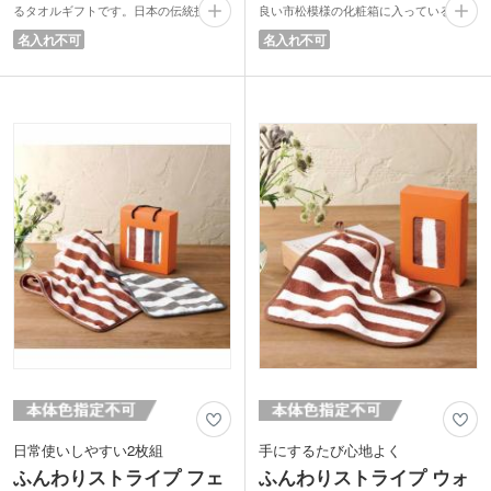
るタオルギフトです。日本の伝統技法
良い市松模様の化粧箱に入っているため
「あぜ織り」を採用したタオルは、凹凸
記念品や販促品、企業ノベルティはもち
名入れ不可
名入れ不可
のあるやさしい風合いとふんわり柔らか
ろんギフトにも最適。
な肌ざわりが魅力。綿100％・日本製な
年齢や性別を問わず喜ばれるシンプルな
らではの安心感に加え、今治ブランドな
デザインで、実用性の高い贈り物として
らではの優れた吸水性と速乾性で快適な
幅広いシーンで活躍します。高品質な今
使い心地です。
治タオルならではの使い心地が受け取る
木箱入りの上品な仕様は企業ノベルティ
方に満足感をお届けします。
や記念品、周年祝い、ご挨拶品など幅広
いギフトシーンで喜ばれる実用的な贈り
物です。
日常使いしやすい2枚組
手にするたび心地よく
ふんわりストライプ フェ
ふんわりストライプ ウォ