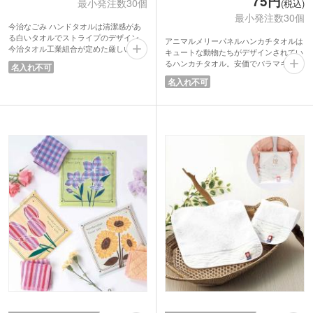
75円
最小発注数30個
(税込)
最小発注数30個
今治なごみ ハンドタオルは清潔感があ
る白いタオルでストライプのデザイン。
アニマルメリーパネルハンカチタオルは
今治タオル工業組合が定めた厳しい品質
キュートな動物たちがデザインされてい
基準に合格した今治タオルブランド認定
るハンカチタオル。安価でバラマキノベ
名入れ不可
マークつきです。品質が高く、吸水性に
ルティにおすすめです。パッケージから
名入れ不可
優れており肌触りがいいのが人気。
可愛いアニマルたちの顔がちらりと覗い
水引がデザインされた6角形の和柄ボッ
ています。子供会の参加プレゼントや住
クスパッケージ入りで、おめでたいシー
宅展示場の来場記念品など、お子さまに
ンでも活躍します。イベント会場に並べ
渡しやすいと大人気!小判抜きの持ち手
ても見栄えがするパッケージは集客も期
付きパッケージだから、そのまま持ち帰
待ができます。
ってもらえますよ。DMと一緒に郵送も
できるサイズです。