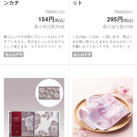
ンカチ
ット
RM46120
RM46041
154円
295円
(税込)
(税込)
最小発注数30個
最小発注数30個
愛らしいウサギ型にアレンジされたプチ
くまのぬいぐるみ…と思いきや、実はく
ギフトタオル。広げるとハンカチタオル
まの形に折りたたまれたタオルが入った
として使えます。マイクロファイバー素
可愛いギフトセットです。大小サイズの
材で使い心地ふんわり。パッケージはリ
ハンドタオルは、ふわふわのマイクロフ
名入れ不可
名入れ不可
ボン付きの袋入りなので、そのまま配布
ァイバー素材を使用しており、やさしい
できます。ディスプレイでたくさん並べ
肌ざわりで実用性もばっちり。コンパク
ると可愛さも相まって注目度バツグンで
トな箱入りで持ち運びしやすく、軽量な
す。ファミリーイベントでのばらまきや
のでイベントやキャンペーンでの配布に
商業施設のキャンペーンなどにおすす
もおすすめです。
め。小さなお子さまにも喜ばれるアイテ
ムです。