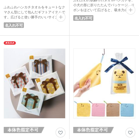
小犬の形に折りたたんでパッケージ。リ
ふわふわハンカチタオルをキュートなク
ボンをほどいて広げると、吸水力のある
マさん型にして包んだギフトアイテムで
タオルハンカチになります。手頃な価格
す。広げると使い勝手のいいサイズ感の
名入れ不可
なので、プチギフトにも最適。
ハンカチタオルになります。今にも動き
名入れ不可
出しそうな見た目で、渡す人も貰った人
も笑顔になれるノベルティです。
激安価格なので、ファミリーイベントで
のばらまきや商業施設のキャンペーンな
どにおすすめ。小さなお子さまにも喜ば
れるアイテムです。ベージュ・ブラウ
ン・ライトブルーの3色取混ぜでお届け
します。