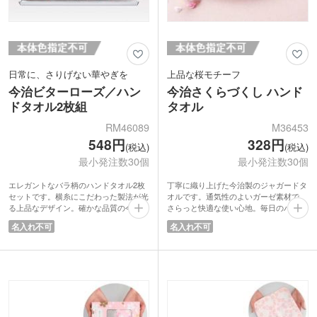
日常に、さりげない華やぎを
上品な桜モチーフ
今治ビターローズ／ハン
今治さくらづくし ハンド
ドタオル2枚組
タオル
RM46089
M36453
548円
328円
(税込)
(税込)
最小発注数30個
最小発注数30個
エレガントなバラ柄のハンドタオル2枚
丁寧に織り上げた今治製のジャガードタ
セットです。横糸にこだわった製法が光
オルです。通気性のよいガーゼ素材で、
る上品なデザイン。確かな品質の今治産
さらっと快適な使い心地。毎日のハンカ
のタオルは、使うたび心地よさを感じら
チ代わりにもおすすめです。
名入れ不可
名入れ不可
れます。真っ白な化粧箱入りです。大切
川面に舞散る桜の花びらを表現した春ら
な方へのお祝いや、感謝の気持ちを伝え
しい柄で季節を感じられるアイテム。春
るギフトにも最適です。
イベントのノベルティやプレゼントにい
かがでしょうか。