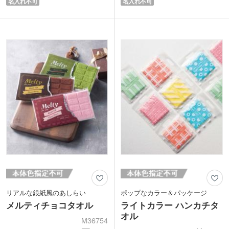
名入れ不可
名入れ不可
たり。信頼の今治タオルはもちろん日本
るため、日常のちょっとしたシーンでし
製です。実用性の高いタオルは、もらっ
っかり活躍します。
てうれしいアイテム。優しい色合いの2
清潔感のある白色はどなたにも渡しやす
色取混ぜでお届けします。
く、ご挨拶まわりの粗品に最適です。そ
のままお渡しできるポリ袋入り。タオル
には今治ブランドタグ付きでエンドユー
ザーにも品質の良さが伝わります。
リアルな銀紙風のあしらい
ポップなカラー＆パッケージ
メルティチョコタオル
ライトカラー ハンカチタ
オル
M36754