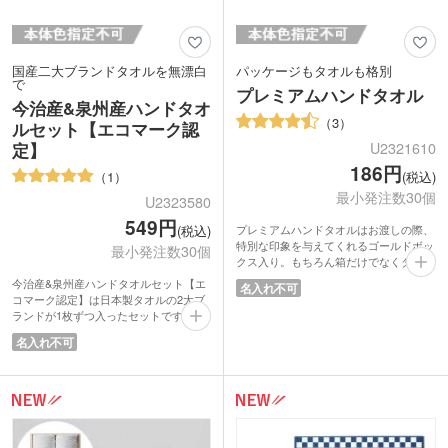
国産二大ブランドタオルを無漂白
パッケージもタオルも格別
で
プレミアムハンドタオル
今治産&泉州産ハンドタオ
3
ルセット【エコマーク認
U2321610
定】
186円
(税込)
1
最小発注数30個
U2323580
549円
(税込)
プレミアムハンドタオルはお渡しの際、
特別な印象を与えてくれるゴールドボッ
最小発注数30個
クス入り。もちろん箱だけでなくタオル
もプレミアム。吸水性に優れたふわっと
今治産&泉州産ハンドタオルセット【エ
名入れ不可
優しい極上の肌触りです。
コマーク認定】は日本製タオルの2大ブ
価格以上に質の高いアイテムで進呈品と
ランドが1枚ずつ入ったセットです。そ
して最適。イベントや住宅展示場での来
のまま渡せるナチュラルなボックス入り
場記念や来店特典にいかがでしょうか。
名入れ不可
でご挨拶回りや贈答用にぴったり。どち
らのタオルも「晒し」の工程で漂白を行
っておらず、エコマーク認定番号を取得
しています。タオルの表面に見られる黒
いツブツブが無漂白の証です。国産品な
ので地場産業に貢献でき、SDGsの理念
にも通じます。