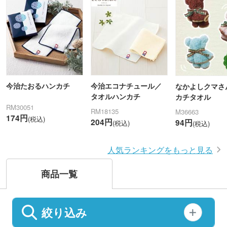
今治たおるハンカチ
今治エコナチュール／
なかよしクマさ
タオルハンカチ
カチタオル
RM30051
RM18135
M36663
174円
(税込)
204円
94円
(税込)
(税込)
人気ランキングをもっと見る
商品一覧
絞り込み