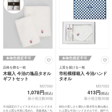
毎日使えるハンドタオルは喜ばれること
間違いなし。国産でエコな商品は企業イ
メージを崩すことなくお渡しできます
よ。
品格を贈る一箱
上質を届ける一枚
木箱入 今治の逸品タオル
市松模様箱入 今治ハンド
ギフトセット
タオル
M37050
M37053
1,078円
413円
(税込)
(税込)
最小発注数30個
最小発注数30個
今治認定のフェイスタオルとハンドタオ
純白の美しさと優れた吸水性を兼ね備え
ルを上質な木箱に収めた、高級感あふれ
た上質な今治ハンドタオルです。縁起の