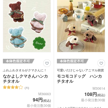
です。
す。渡しやすい1枚ずつの透明袋入り
ハンカチは二つ折りサイズでコンパク
で、ポストインも可能サイズ。DMに添
ト。スーツのポケットに入れてもかさば
付してご挨拶の粗品にもご活用いただけ
りません。お子様から大人まで幅広く使
ます。
っていただけます。
【TZ酸性酵素法とは】
環境負担の少ない精練・漂白加工で綿を
純化。繊維を傷めず、吸水性等の綿本来
の機能を引き出します。従来法と比べ
CO2排出量を約40%削減可能な、環境に
も優しい精練漂白方法です。
ふわふわタオルがクマさんに！
可愛いだけじゃないアニマル雑貨
なかよしクマさんハンカ
モコモコドッグ ハンカ
チタオル
チタオル
1
M30614
108円
M36663
(税込)
94円
最小発注数30個
(税込)
最小発注数30個
ふわふわの肌触りのタオルハンカチを、