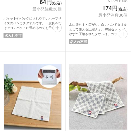
KD251008
64円
(税込)
174円
最小発注数30個
(税込)
最小発注数30個
ポケットやバッグに入れやすいハーフサ
イズのハンカチタオルです。一度折るだ
水に濡らすと広がり、白いハンドタオル
けでコンパクトに畳めるのでお子さま用
として使える圧縮タオル10個セット。1
としても使いやすく、持ち歩きにも便
枚ずつ圧縮されたタオルは、カラフルな
名入れ不可
利。
個包装入り。ポーチやリュックのポケッ
名入れ不可
タオルの半分が市松模様になっていてお
トにすっきり収まります。防災グッズと
しゃれ！かわいいクマとプレゼント箱が
して備蓄したり、キャンプなどのアウト
描かれた手さげパッケージ入りで、見た
ドアに持って行ったり、普段のバッグに
目も楽しい仕上がりに。軽くて薄いので
入れておくといざという時に便利です。
バラマキノベルティにもぴったりです。
カラフルな個包装が見えるクリアケース
に入ってお届けします。手軽に渡せて見
栄えもこだわりたいノベルティをお探し
の方におすすめです。