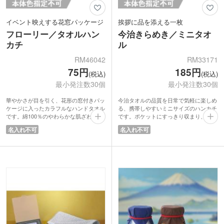
イベント映えする花窓パッケージ
挨拶に品を添える一枚
フローリー／タオルハン
今治きらめき／ミニタオ
カチ
ル
RM46042
RM33171
75円
185円
(税込)
(税込)
最小発注数30個
最小発注数30個
華やかさが目を引く、花形の窓付きパッ
今治タオルの品質を日常で気軽に楽しめ
ケージに入ったカラフルなハンドタオル
る、携帯しやすいミニサイズのハンカチ
です。綿100％のやわらかな肌ざわり。
です。ポケットにすっきり収まり、外出
見た目の可愛らしさに加え、安価でばら
先でもサッと使えます。金糸と銀糸のラ
名入れ不可
名入れ不可
まきやすいのも魅力です。
インを背景に、波模様のジャガード織が
キャンペーンやイベント配布、ご挨拶品
施されています。小さいながらも高級感
にもぴったり。気軽に配布でき、受け取
のある商品です。
った方にも喜ばれるノベルティとして幅
四つ折りにして透明袋に封入されている
広く活躍します。
ため、挨拶まわりや来客対応のちょっと
したお渡しにおすすめ。さりげなく良い
ものを配りたい企業やショップの粗品と
してもおすすめの一枚です。