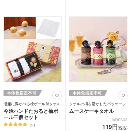
ト品として人気です。化粧箱の裏面には
和の心あふれる和菓子風デザインはは感
カードを差し込める切り込み入り。ご挨
謝の気持ちを伝えるのにぴったり。プチ
拶品や来店記念に名刺やショップカード
ギフトや契約継続記念品、ご挨拶品など
と一緒に渡すことができます。メール便
にいかがでしょうか。
対応の重さ・厚さなのでDMノベルティ
としてもおすすめです。
湯船に浮かべる檜ボール付タオル
タオルの柄を活かしたパッケージ
今治ハンドたおると檜ボ
ムースケーキタオル
ール三個セット
M30603
2
119円
(税込)