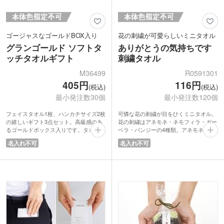
ゴージャスなゴールドBOX入り
花の刺繍が可愛らしいミニタオル
グランゴールド ソフトタ
ありがとうの気持ちです
ッチタオルギフト
刺繍タオル
M36499
R0591301
405円
116円
(税込)
(税込)
最小発注数30個
最小発注数120個
フェイスタオル1枚、ハンカチサイズ2枚
可憐な花の刺繍が目をひくミニタオル。
の嬉しいギフト3点セット。高級感のあ
花の刺繍はアネモネ・ネモフィラ・ガー
るゴールドボックス入りです。タオルの
ベラ・パンジーの4種類。アネモネは真
素材にはマイクロファイバーを使用し、
実の愛、ネモフィラはどこでも成功、ガ
名入れ不可
名入れ不可
柔らかな手触り。日常使いしやすいカラ
ーベラは前進、パンジーは誠実の花言葉
ーリングで世代や性別を問わずお使いい
があります。
ただけます。
「ありがとう」の言葉とリボンが印刷さ
特別感を演出できるので成約記念品など
れたパッケージは感謝の気持ちをさり気
にいかがでしょうか。
なく伝えられるノベルティです。メール
便でも送れるサイズ・重量なので、かさ
ばらず配りやすくバラマキノベルティと
しても重宝しますよ。