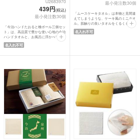
U2683970
最小発注数30個
439円
(税込)
「ムースケーキタオル」は本物と見間違
最小発注数30個
えてしまうような、ケーキ風のミニタオ
ル。肌触りの良いタオルをくるくると巻
「今治ハンドたおると檜ボール三個セッ
き、ムースケーキ風にデコレーションし
名入れ不可
ト」は、高品質で豊かな使い心地の今治
たギフトタオルです。
ハンドタオルと、お風呂に浮かべて使う
広げると250×250mmの大きさのハンカ
清々しい香りの天然檜ボール三個のセッ
チタオルになります。スポンジやムース
名入れ不可
ト商品です。
に見立てたデザインも、広げればボーダ
今治ハンドたおるは、国産の白地の今治
ー柄になり、日常使いにも違和感があり
タオルに美しい波のような模様があしら
ません。
われており、目を惹く華やかさです。檜
購入者へのプチギフトとして、ケーキ屋
ボールは国産の天然木を使用しており、
やカフェの開店ノベルティなど、感謝を
湯船に浮かべると清々しい香りがほのか
伝えるプレゼントとして人気がありま
に広がります。また、卓球やゴルフボー
す。
ルよりやや小さい直径3.5cmの大きさで
すので、ツボ押しにもちょうどいい大き
さです。
美しい和風柄化粧箱に入れてお届けいた
します。大切な方へのギフトとしていか
がでしょうか。