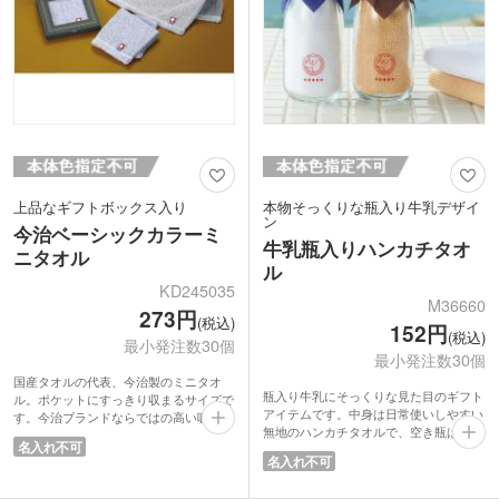
上品なギフトボックス入り
本物そっくりな瓶入り牛乳デザイ
ン
今治ベーシックカラーミ
牛乳瓶入りハンカチタオ
ニタオル
ル
KD245035
M36660
273円
(税込)
152円
(税込)
最小発注数30個
最小発注数30個
国産タオルの代表、今治製のミニタオ
瓶入り牛乳にそっくりな見た目のギフト
ル。ポケットにすっきり収まるサイズで
アイテムです。中身は日常使いしやすい
す。今治ブランドならではの高い吸水性
無地のハンカチタオルで、空き瓶はその
とやわらかさが魅力。ビジネスシーンで
名入れ不可
ままペン立てや小物入れとしても使えま
も使いやすいシンプルデザインです。
名入れ不可
す。レトロ感が魅力でSNS映えもバッチ
配布しやすい化粧箱入り。箱を開くとタ
リです。
オル地と今治ロゴがのぞき、贈る相手に