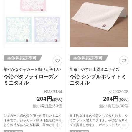
華やかなジャガード織りが美しい
配布しやすい上質ミニサイズ
今治バタフライローズ／
今治 シンプルホワイトミ
ミニタオル
ニタオル
RM33134
KD233008
204円
204円
(税込)
(税込)
最小発注数30個
最小発注数30個
ジャガード織の蝶と花々が美しいミニタ
日本製タオルの代表として知られる、今
オルです。ジャガード織りは生地に厚み
治ブランド製ミニタオル。手のひらサイ
と立体感があるのが特徴。華やかさと高
ズで携帯しやすく、ポケットに入れても
級感があり、ノベルティやギフトにぴっ
かさばりません。高い吸水力を備えてい