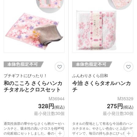
プチギフトにぴったり！
ふんわりさくら日和
和のこころ さくらハンカ
今治 さくらタオルハンカ
チタオルとクロスセット
チ
M36944
M35329
328円
275円
(税込)
(税込)
最小発注数30個
最小発注数30個
通気性抜群の華やかなさくら柄ガーゼハ
タオルの聖地として有名な今治産のハン
ンカチと、吸水性の高いクロスを桜模様
カチタオル。やさしい色合いと上品なデ
の化粧箱にセットしました。春のイベン
ザインで、毎日の持ち歩きにぴったりで