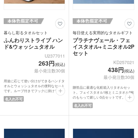
暮らし彩るタオルセット
毎日使える実用的なタオルギフト
ふんわりストライプ ハン
プラチナヴェール・フェ
ド&ウォッシュタオル
イスタオル+ミニタオル2P
セット
U2377011
KD257021
263円
(税込)
438円
最小発注数30個
(税込)
最小発注数30個
用途に応じて使い分けができるハンドタ
オルとウォッシュタオルの便利なセット
贈答品に最適な化粧箱入りタオルセッ
です。ループ付きでフックに掛けて使用
ト。フェイスタオル1枚とミニタオル2枚
することも可能。統一感のあるストライ
のもらって嬉しい3点セットです。タオ
名入れ不可
プデザインが暮らしにさりげない彩りを
ルはふわっとした手触りで、吸水性・速
名入れ不可
添えてくれます。
乾性に優れたマイクロファイバー生地を
持ち手付きの中身が見える化粧箱にセッ
使用しています。
トされているので特別感があり、配布品
プラチナカラーの煌めくパッケージと相
や成約記念品、各種イベントのプレゼン
まって、特別なノベルティに。金融機関
トにも最適です。毎日の生活で使いやす
のキャンペーン特典やホテルの記念品な
くもらってうれしいアイテムです。
ど、特別なお客様への贈答品にいかがで
しょうか。