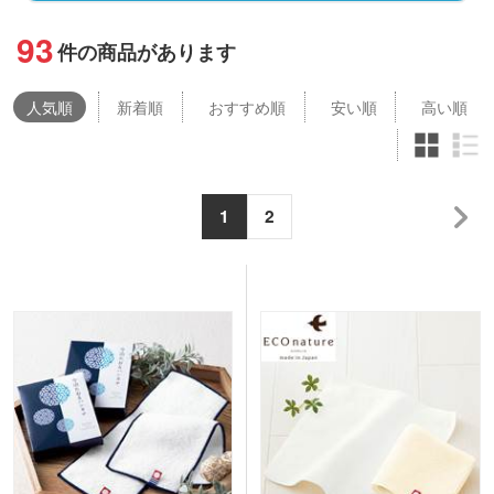
93
件の商品があります
人気
順
新着順
おすすめ順
安い順
高い順
1
2