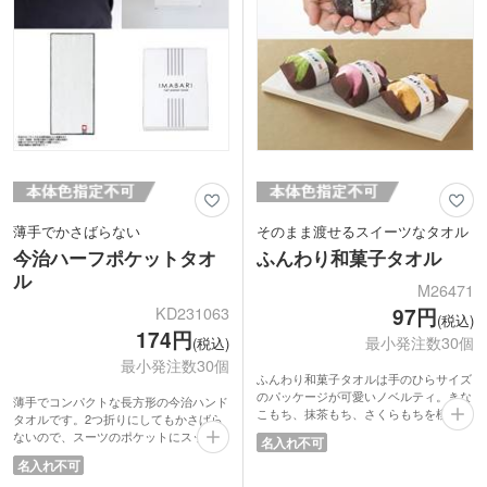
薄手でかさばらない
そのまま渡せるスイーツなタオル
今治ハーフポケットタオ
ふんわり和菓子タオル
ル
M26471
KD231063
97円
(税込)
174円
最小発注数30個
(税込)
最小発注数30個
ふんわり和菓子タオルは手のひらサイズ
のパッケージが可愛いノベルティ。きな
薄手でコンパクトな長方形の今治ハンド
こもち、抹茶もち、さくらもちを模した
タオルです。2つ折りにしてもかさばら
美味しそうなデザインで、開くと約
ないので、スーツのポケットにスッキリ
名入れ不可
200mm四方のハンドタオルになりま
入ります。
名入れ不可
す。素材はふわふわの手触りが気持ちい
安心、安全、高品質な今治タオルはギフ
いマイクロファイバーです。