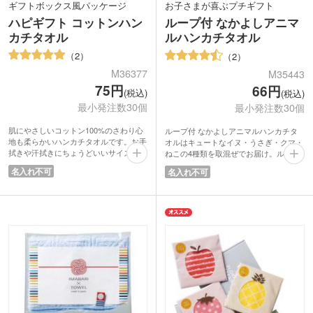
ギフトボックス風パッケージ
お子さまが喜ぶプチギフト
ハピギフト コットンハン
ループ付 なかよしアニマ
カチタオル
ルハンカチタオル
2
2
M36377
M35443
75円
66円
(税込)
(税込)
最小発注数30個
最小発注数30個
肌にやさしいコットン100%のさわり心
ループ付 なかよしアニマルハンカチタ
地も柔らかいハンカチタオルです。お手
オルはキュートなイヌ・うさぎ・クマ・
拭きや汗拭きにちょうどいいサイズなの
ねこの4種類を取混ぜでお届け。ループ
で、何枚あってもうれしいですね。低価
はゴム仕様なので洗面所に引っ掛けて使
名入れ不可
名入れ不可
格でも高見えするパッケージデザイン。
用したり、ハンカチをコンパクトにたた
ショップの購入特典や金融関係の成約ノ
んで留めることもできます。
ベルティにいかかでしょうか？
リボンラッピングされた透明パッケージ
はプチギフトにピッタリ。動物たちの顔
が見えると思わず笑顔になってしまうほ
どのかわいさです。お子さま用イベント
で配布すれば注目の的になりますよ。