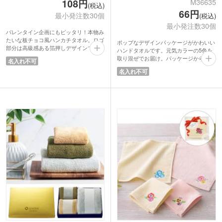
M36635
108円
(税込)
66円
最小発注数30個
(税込)
最小発注数30個
バレンタイン企画にもピッタリ！本物み
たいな板チョコ風ハンカチタオル。ロゴ
ポップなデザインパッケージがかわいい
部分は高級感ある箔押しデザインでとっ
ハンドタオルです。元気カラーの5色を
てもリアルです。使う人を選ばないハン
取り混ぜでお届け。パッケージからタオ
名入れ不可
カチタオルは、ノベルティの王様。お手
ルの色が見えるので、お客様に好きな色
名入れ不可
拭きや汗拭きにちょうどいいサイズなの
を選んでいただけます。手に取りやすい
で、何枚あってもうれしいですね。
サイズでかさばらないので、バラマキに
低価格でバラマキノベルティにおすす
ぴったり。
め。保険営業のご挨拶プレゼントなど幅
そのままで配れる格安ノベルティです。
広くお使いいただけます。
ファミリー向けイベントの来場特典や、
キャンペーンの景品などにいかがです
か。