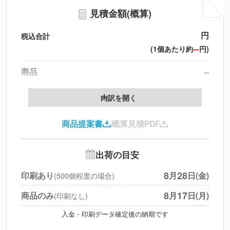
見積金額(概算)
円
税込合計
--
(1個あたり約
円)
商品
--
製版代
--
内訳を開く
印刷代
--
商品提案書
概算見積PDF
送料
--
※
北海道・沖縄・離島 別途
追加オプション
--
出荷の目安
円
税別合計
8
28
印刷あり
月
日(金)
(500個程度の場合)
※
上記小計は税別です
8
17
商品のみ
月
日(月)
(印刷なし)
入金・印刷データ確定後の納期です