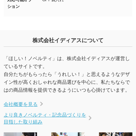
しの作り方が分からない
ション
印刷したいデータが印刷範囲よりも小さい場
合、シンプルな色・柄の背景であれば拡張が可
能です。→
詳しく見る
・デザインにQRコードを入れたい／QRコード
株式会社イディアスについて
を生成してほしい
URLをご指定いただければ、QRコードを生成
「ほしい！ノベルティ」は、株式会社イディアスが運営し
いたします。配置のご相談にも応じています。
ているサイトです。
→
詳しく見る
自分たちがもらったら「うれしい！」と思えるようなデザ
イン性が高くおしゃれな商品選びを中心に、私たちならで
はの商品情報を提供できるようにいつも心掛けています。
会社概要を見る
より良きノベルティ・記念品づくりを
目指した取り組み