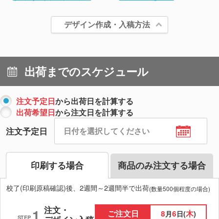
デザイン作成・入稿方法
出荷までのスケジュール
注文予定日
から出荷日を計算する
出荷希望日
から注文日を計算する
注文予定日
印刷する場合
商品のみ注文する場合
校了(印刷原稿確認)後、2週間～2週間半で出荷
(数量500個程度の場合)
注文・
1
ご注文日
8
6
木
月
日(
)
STEP