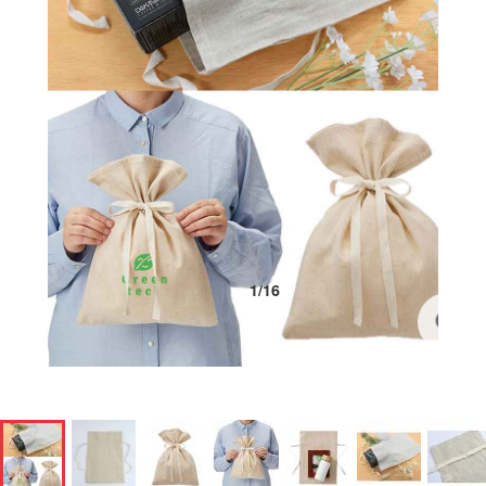
1
/
16