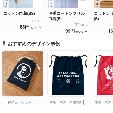
コットン巾着(SS)
厚手コットンフリル
コットン
巾着(S)
(S)
TR-1056
TP-0013
88円
～
(税込)
99円
～
1
(税込)
おすすめのデザイン事例
展示会ノベルティ
卒業・卒園・卒団記念
卒業・卒園