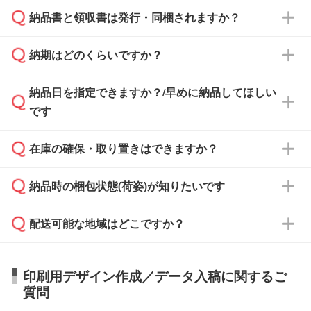
納品書と領収書は発行・同梱されますか？
基本的には先入金をお願いしておりますが、自
治体・行政機関・学校・病院・上場企業様 な
納期はどのくらいですか？
どの場合は、月末締め翌月末払いに対応可能で
納品書・領収書は ご依頼をいただいた場合の
す。
み発行しております。商品への同梱はしておら
納品日を指定できますか？/早めに納品してほしい
ず、通常はPDFデータをメール添付でお送りし
・印刷する場合(500個程度)
また、卒業・卒園記念品で対策委員会や個人様
です
ます。
ご入金、イメージ画像の校了から約2週間～2
からご注文いただく場合でも、お支払い元が学
原本の郵送をご希望の場合は、担当スタッフま
週間半でご納品いたします。
校や幼稚園・保育園であれば、同様の条件でご
たは注文フォームの『ご注文に関する備考欄』
在庫の確保・取り置きはできますか？
ご希望の納期がある場合は、お問い合わせ・お
対応できる場合がございます。
よりお知らせください。
・商品のみ注文する場合(サンプル購入を含む)
見積もり・ご注文時にその旨をお知らせくださ
ご希望の際は担当スタッフまでお気軽にご相談
ご入金確認後、1～2営業日で出荷いたしま
納品時の梱包状態(荷姿)が知りたいです
い。
ご入金確認後に在庫を確保し、注文確定のご連
ください。
す。
在庫状況や印刷スケジュールを確認のうえ、対
絡を致します。ご入金いただくまで在庫の確保
応が可能かご案内いたします。
配送可能な地域はどこですか？
はできかねますので予めご了承ください。
商品によって異なります。各ページにある商品
納期は商品や数量、印刷方法、ご納品場所、在
また、お急ぎで印刷をご希望の場合は、最短5
詳細の荷姿欄をご確認ください。
庫の有無によって異なります。正確な日程はス
営業日で出荷可能な商品もご用意しておりま
【箱入り】 商品がひとつずつ箱に入っていま
日本全国へお届けが可能です。なお、海外への
タッフまでお問い合わせください。
印刷用デザイン作成／データ入稿に関するご
す。>>
対象商品はこちら
す。(白箱、化粧箱、ブリスターパックなど)
直接納品は行っておりませんので予めご了承く
質問
※最短出荷日は商品によって異なります。各商
【袋入り】 商品がひとつずつ袋に入っていま
ださい。
また、商品ページ内の「出荷までのスケジュー
品ページにてご確認ください