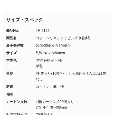
・印刷不良があった場合
い
おります。下記電話番号までお問い合わせくだ
す。
※印刷不良は原則として“再印刷”でご対応させ
網点という技法で濃淡を表現することができま
さい。
ていただいております。
す。濃淡の差が分かるデータに調整いたしま
サイズ・スペック
※詳しくは「
商品の良品基準について
」をご覧
す。→
詳しく見る
TEL：0422-29-9911 営業時間10:00～
ください。
18:00(土日祝日除く)
商品No.
TR-1152
・コーポレートカラーを使って印刷したい／印
お問い合わせフォームはこちら
商品名
コットンリネンラッピング巾着(M)
【返品・交換ができない場合】
刷色にこだわりがある
最小発注数
30個/30個から1個単位
・お客様の元で商品を加工された場合、または
DIC・PANTONEなどのカラーチップの指定や、
商品が破損した場合
現物支給による色指定も承っております。→
詳
サイズ
約W240×H350mm
・商品到着後7日以上経過している場合
しく見る
本体色
[本体色指定不可]
・お客様のご都合による返品・交換依頼(商
単色
品・色・数量などの注文間違い等)
・背景がある画像からキャラクター部分だけを
荷姿
PP袋入り(10枚/セット)※印刷ありの場合は袋
使いたいです
なし
シンプルな背景のデータや、使いたいキャラク
材質
コットン、麻 他
ター部分の輪郭がはっきりしているデータは切
備考
り抜き処理が可能です。→
詳しく見る
カートン入数
1箱(カートン)200個入り
約514×178×408mm
・持っているデータの背景が足りない／塗り足
対応可能オプ
OPP袋入れ