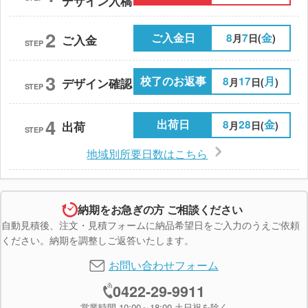
デザイン入稿
2
ご入金日
8
7
金
月
日(
)
ご入金
STEP
3
校了のお返事
8
17
月
月
日(
)
デザイン確認
STEP
4
出荷日
8
28
金
月
日(
)
出荷
STEP
地域別所要日数はこちら
納期をお急ぎの方 ご相談ください
自動見積後、注文・見積フォームに納品希望日をご入力のうえご依頼
ください。納期を調整しご返答いたします。
お問い合わせフォーム
0422-29-9911
営業時間 10:00～18:00 土日祝を除く