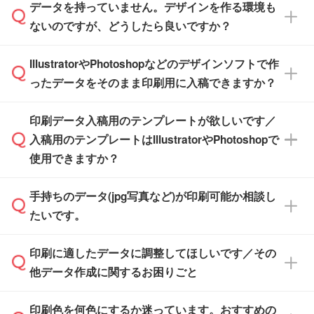
す。(透明袋、デザイン袋など)
データを持っていません。デザインを作る環境も
ル」に注文予定日をご入力いただくと、おおよ
【個包装なし】 個包装がされていない状態で
ないのですが、どうしたら良いですか？
その締切日や出荷目安をご確認いただけます。
納品します。
商品在庫や印刷ラインを確保するためにも、商
※化粧箱から白箱への入れ替えや、オリジナル
IllustratorやPhotoshopなどのデザインソフトで作
品が決まりましたらお早めのご発注をお願いい
無料の「
デザインシミュレーター
」を使えば、
箱の作成は原則承っておりません。
たします。
ったデータをそのまま印刷用に入稿できますか？
PCやスマホから簡単にデザインを作成できま
す。スタンプやテンプレートも豊富なので、デ
※土日祝日を除く営業日換算です。
印刷データ入稿用のテンプレートが欲しいです／
ザインソフトがなくても安心です。
IllustratorやPhotoshop、CLIP STUDIOなどのデ
※沖縄・離島は追加日数がかかります。
入稿用のテンプレートはIllustratorやPhotoshopで
ザインソフトでこだわりのデザインを作成した
また、「
データ作成サービス
」もご利用いただ
使用できますか？
い方は、
完全データ入稿
がおすすめです。
けます。ご希望の文言・書体・印刷色をお知ら
「.ai」形式または「.psd」形式で保存し、お見
せいただければ、弊社にて無料でデザインデー
積・ご注文フォームにアップロードしてご入稿
手持ちのデータ(jpg写真など)が印刷可能か相談し
一部商品は入稿用テンプレートのご用意があり
タを1点作成いたします。
ください。
たいです。
ます。各商品ページの『印刷方法・テンプレー
ト』からダウンロードをお願いいたします。
ご入稿後は経験豊富なスタッフがデータに不備
印刷に適したデータに調整してほしいです／その
入稿用のテンプレートはPDF形式ですが、
印刷に適したデータ・解像度かどうか、担当ス
がないかチェックし、お客様と確認してから印
IllustratorやPhotoshopで開いてご利用いただけ
他データ作成に関するお困りごと
タッフが事前に確認いたします。
刷に進みますので、ご安心ください。
ます。詳しい手順は「
入稿テンプレートの使い
データはお見積・ご注文・
お問い合わせフォー
方
」をご確認ください。
印刷色を何色にするか迷っています。おすすめの
ム
へ添付いただくか、担当スタッフ宛にメール