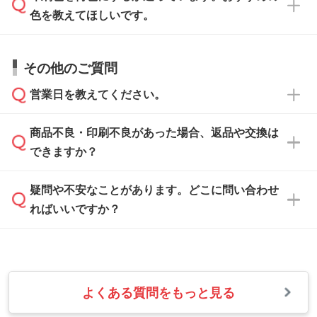
データ作成でお困りの際には、担当スタッフが
でお送りください。
色を教えてほしいです。
サポートいたしますのでお気軽にご相談くださ
仕上がりに影響しそうな点もチェックいたしま
い。
すので、データのご相談だけでもお気軽にお問
お問い合わせフォーム
や、見積/注文フォーム
お見積・ご注文・
お問い合わせフォーム
からご
その他のご質問
い合わせください。
から添付してお送りください。
相談いただきますと、担当スタッフがお客様の
ご希望や商品の本体色を確認し、印刷色をご提
営業日を教えてください。
なお、印刷用データの作り方に関する詳細は、
・解像度の低いデータをトレース/調整してほ
案させていただきます。
「
完全データ入稿
」をご参照ください。
しい
本体色がブラック、ネイビーなど濃色の場合は
商品不良・印刷不良があった場合、返品や交換は
営業日は平日の10:00～18:00で、土日祝日はお
解像度の低い画像や、手書きのイラスト、写真
白色か淡い色の印刷色をおすすめしておりま
できますか？
休みとなります。注文・見積・お問い合わせ
などを、印刷に適したベクターデータに変換し
す。
は、土日祝日でもお送りいただければ、出社後
ます。→
詳しく見る
本体色がナチュラルなど淡色の場合、印刷をく
疑問や不安なことがあります。どこに問い合わせ
速やかに対応いたします。
お手数をお掛けいたしますが、至急担当スタッ
っきりと目立たせたいときは濃い印刷色が、柔
ればいいですか？
フまでご連絡ください。商品の状況を確認し、
・フルカラーデータを1色に変換してほしい
らかい雰囲気にしたいときは淡い印刷色が映え
改めてご案内いたします。
シルク印刷、レーザー彫刻など印刷方法にあわ
ます。
せて、フルカラーのデータを1色になおしま
お問い合わせフォームをご利用ください。1営
【返品・交換の対象】
す。→
詳しく見る
業日以内に担当スタッフよりメールにてご連絡
また、お選びいただいた印刷色が本体色に合わ
・お届け時に商品が損傷・故障している場合
いたします。
ない場合や仕上がりに影響しそうな場合は、ス
よくある質問をもっと見る
・ご注文と異なる商品が届いた場合
・1色印刷でグラデーションや濃淡を表現した
お急ぎの場合はお電話でのご質問も受け付けて
タッフから別の色をご案内することもございま