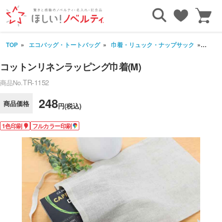
TOP
エコバッグ・トートバッグ
巾着・リュック・ナップサック
コット
コットンリネンラッピング巾着(M)
TR-1152
商品No.
248
商品価格
円(税込)
1色印刷
フルカラー印刷