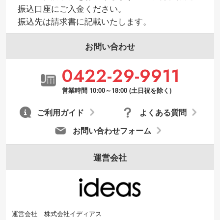
振込口座にご入金ください。
印刷したいデータが印刷範囲よりも小さい
振込先は請求書に記載いたします。
場合、シンプルな色・柄の背景であれば拡
張が可能です。→
詳しく見る
お問い合わせ
・デザインにQRコードを入れたい／QRコ
0422-29-9911
ードを生成してほしい
URLをご指定いただければ、QRコードを生
営業時間 10:00～18:00 (土日祝を除く)
成いたします。配置のご相談にも応じてい
ます。→
詳しく見る
ご利用ガイド
よくある質問
お問い合わせフォーム
運営会社
運営会社
株式会社イディアス