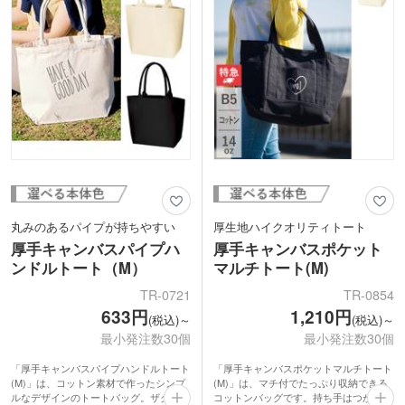
丸みのあるパイプが持ちやすい
厚生地ハイクオリティトート
厚手キャンバスパイプハ
厚手キャンバスポケット
ンドルトート（M）
マルチトート(M)
TR-0721
TR-0854
633円
1,210円
(税込)～
(税込)～
最小発注数30個
最小発注数30個
「厚手キャンバスパイプハンドルトート
「厚手キャンバスポケットマルチトート
(M)」は、コットン素材で作ったシンプ
(M)」は、マチ付でたっぷり収納できる
ルなデザインのトートバッグ。ザクッと
コットンバッグです。持ち手はつかみや