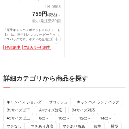
TR-0853
759円
(税込)～
最小発注数30個
「厚手キャンバスポケットマルチトート
(S)」は、厚手14オンスのヘビーキャン
バスバッグです。ボディの生地は頼もし
くなるほどしっかりとハリがあり、持っ
1色印刷
フルカラー印刷
た時に少し重みを感じます。ポケット面
に1色・フルカラーの名入れができるの
で、いいものをもらったな!と喜んでも
らえるノベルティになるはずです。
バッグ開口部のマグネットホック、外に
ついた3ポケットなど、こだわりのディ
ティールが自慢です。他にはみない凝っ
詳細カテゴリから商品を探す
たデザインのオリジナルバッグをお探し
の方にオススメ!ショップのお買い上げ
ノベルティや、アウトドアイベントのプ
レゼントに選ばれています。
キャンバス ショルダー・サコッシュ
キャンバス ランチバッグ
B5サイズ以下
A4サイズ対応
B4サイズ対応
A3サイズ以上
8oz～
10oz～
12oz～
14oz～
マチなし
マチあり舟底
マチあり角底
縦型
横型