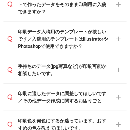
ば、PCやスマホから簡単にデザインを作成
トで作ったデータをそのまま印刷用に入稿
※土日祝日を除く営業日換算です。
できます。スタンプやテンプレートも豊富
できますか？
※沖縄・離島は追加日数がかかります。
なので、デザインソフトがなくても安心で
す。
IllustratorやPhotoshop、CLIP STUDIOなどの
印刷データ入稿用のテンプレートが欲しい
デザインソフトでこだわりのデザインを作
です／入稿用のテンプレートはIllustratorや
また、「
データ作成サービス
」もご利用い
成したい方は、
完全データ入稿
がおすすめ
Photoshopで使用できますか？
ただけます。ご希望の文言・書体・印刷色
です。
をお知らせいただければ、弊社にて無料で
「.ai」形式または「.psd」形式で保存し、
デザインデータを1点作成いたします。
一部商品は入稿用テンプレートのご用意が
手持ちのデータ(jpg写真など)が印刷可能か
お見積・ご注文フォームにアップロードし
あります。各商品ページの『印刷方法・テ
相談したいです。
てご入稿ください。
ンプレート』からダウンロードをお願いい
たします。
ご入稿後は経験豊富なスタッフがデータに
印刷に適したデータ・解像度かどうか、担
印刷に適したデータに調整してほしいです
入稿用のテンプレートはPDF形式ですが、
不備がないかチェックし、お客様と確認し
当スタッフが事前に確認いたします。
／その他データ作成に関するお困りごと
IllustratorやPhotoshopで開いてご利用いた
てから印刷に進みますので、ご安心くださ
データはお見積・ご注文・
お問い合わせフ
だけます。詳しい手順は「
入稿テンプレー
い。
ォーム
へ添付いただくか、担当スタッフ宛
トの使い方
」をご確認ください。
データ作成でお困りの際には、担当スタッ
印刷色を何色にするか迷っています。おす
にメールでお送りください。
フがサポートいたしますのでお気軽にご相
すめの色を教えてほしいです。
仕上がりに影響しそうな点もチェックいた