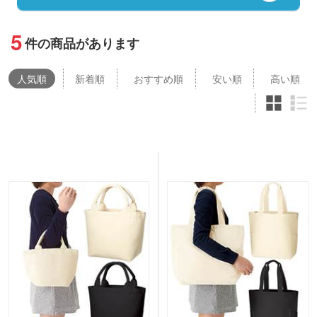
5
件の商品があります
人気
順
新着順
おすすめ順
安い順
高い順