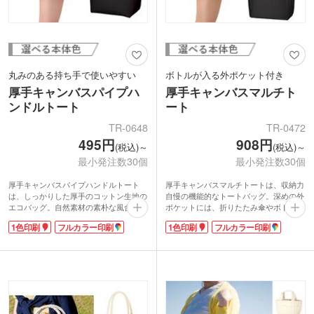
丸みのある持ち手で使いやすい
ボトルが入る外ポケット付き
厚手キャンバスパイプハ
厚手キャンバスマルチト
ンドルトート
ート
TR-0648
TR-0472
495円
908円
(税込)～
(税込)～
最小発注数30個
最小発注数30個
厚手キャンバスパイプハンドルトート
厚手キャンバスマルチトートは、収納力
は、しっかりした厚手のコットン生地の
自慢の機能的なトートバッグ。深めの外
エコバッグ。自然素材の素朴な風合いが
ポケットには、折りたたみ傘やボトルが
楽しめます。ハンドル(持ち手)は、パイ
すっぽり入ります。しっかりした厚手の
1色印刷
フルカラー印刷
1色印刷
フルカラー印刷
プのように丸みのあるタイプ。持ちやす
コットン14オンスで仕上げた丈夫なバッ
く、広めのマチで収納力もたっぷり。デ
グです。
イリーに活躍するバッグです。