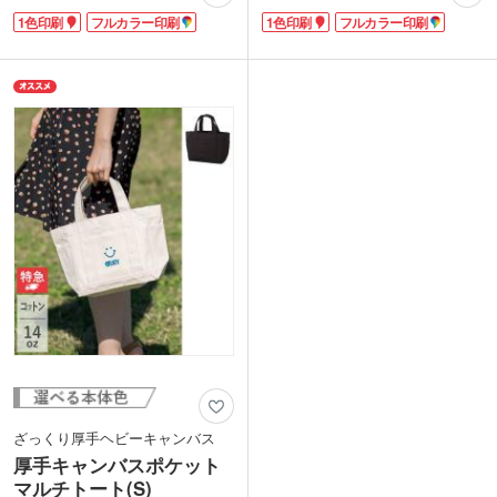
した厚手コットンの素材感と、丸い持ち
すさと強度アップのため、中央部分を半
1色印刷
フルカラー印刷
1色印刷
フルカラー印刷
手がポイント。カジュアル感を演出して
分に縫い合わせてあります。型崩れしに
くれます。シンプルカラーなのでどんな
くい目の詰まった生地で、毎日の使用に
服にも合わせやすく、手軽なファッショ
も耐えられます。日帰り～1泊旅行にも
ンのアクセントに!
おすすめ。
デザインの印刷範囲が広いのでロゴが映
開口部のマグネットフックは破損しにく
えます。
く、荷物の飛び出しを防ぎます。こだわ
りの詰まった丈夫なバッグなので、長く
愛用していただける一品になるはずで
す。フルカラー印刷もできるので、ショ
ップ来店記念などのノベルティにぴった
りです。
ざっくり厚手ヘビーキャンバス
厚手キャンバスポケット
マルチトート(S)