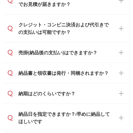
トのまま進む』ボタンからお進みのうえ、
でお見積が届きますか？
ご依頼ください。
通常、翌営業日までにお送りしておりま
クレジット・コンビニ決済および代引きで
す。混雑状況によっては、お時間をいただ
の支払いは可能ですか？
くこともございます。予めご了承くださ
い。土日祝日にご依頼いただいた場合は、
銀行振込のみのご対応となります。
売掛(納品後の支払い)はできますか？
翌営業日以降のご連絡となります。
基本的には先入金をお願いしております
納品書と領収書は発行・同梱されますか？
が、自治体・行政機関・学校・病院・上場
企業様 などの場合は、月末締め翌月末払い
納品書・領収書は ご依頼をいただいた場合
納期はどのくらいですか？
に対応可能です。
のみ発行しております。商品への同梱はし
ておらず、通常はPDFデータをメール添付
また、卒業・卒園記念品で対策委員会や個
・印刷する場合(500個程度)
納品日を指定できますか？/早めに納品して
でお送りします。
人様からご注文いただく場合でも、お支払
ご入金、イメージ画像の校了から約2週間
ほしいです
原本の郵送をご希望の場合は、担当スタッ
い元が学校や幼稚園・保育園であれば、同
～2週間半でご納品いたします。
フまたは注文フォームの『ご注文に関する
様の条件でご対応できる場合がございま