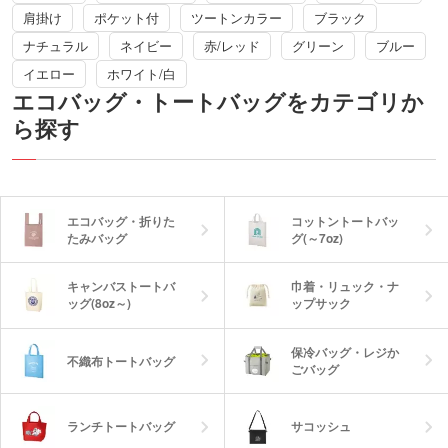
肩掛け
ポケット付
ツートンカラー
ブラック
ナチュラル
ネイビー
赤/レッド
グリーン
ブルー
イエロー
ホワイト/白
エコバッグ・トートバッグをカテゴリか
ら探す
エコバッグ・折りた
コットントートバッ
たみバッグ
グ(～7oz)
キャンバストートバ
巾着・リュック・ナ
ッグ(8oz～)
ップサック
保冷バッグ・レジか
不織布トートバッグ
ごバッグ
ランチトートバッグ
サコッシュ