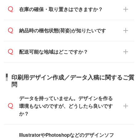
備考欄』よりお知らせください。
す。
ご希望の納期がある場合は、お問い合わ
在庫の確保・取り置きはできますか？
・商品のみ注文する場合(サンプル購入を含
ご希望の際は担当スタッフまでお気軽にご
せ・お見積もり・ご注文時にその旨をお知
む)
相談ください。
らせください。
ご入金確認後、1～2営業日で出荷いたし
ご入金確認後に在庫を確保し、注文確定の
納品時の梱包状態(荷姿)が知りたいです
在庫状況や印刷スケジュールを確認のう
ます。
ご連絡を致します。ご入金いただくまで在
え、対応が可能かご案内いたします。
庫の確保はできかねますので予めご了承く
また、お急ぎで印刷をご希望の場合は、最
納期は商品や数量、印刷方法、ご納品場
商品によって異なります。各ページにある
配送可能な地域はどこですか？
ださい。
短5営業日で出荷可能な商品もご用意してお
所、在庫の有無によって異なります。正確
商品詳細の荷姿欄をご確認ください。
ります。>>
対象商品はこちら
な日程はスタッフまでお問い合わせくださ
【箱入り】 商品がひとつずつ箱に入って
※最短出荷日は商品によって異なります。各
い。
日本全国へお届けが可能です。なお、海外
います。(白箱、化粧箱、ブリスターパック
印刷用デザイン作成／データ入稿に関するご質
商品ページにてご確認ください
への直接納品は行っておりませんので予め
など)
問
また、商品ページ内の「出荷までのスケジ
ご了承ください。
【袋入り】 商品がひとつずつ袋に入って
ュール」に注文予定日をご入力いただく
います。(透明袋、デザイン袋など)
データを持っていません。デザインを作る
と、おおよその締切日や出荷目安をご確認
【個包装なし】 個包装がされていない状
環境もないのですが、どうしたら良いです
いただけます。
態で納品します。
か？
商品在庫や印刷ラインを確保するために
※化粧箱から白箱への入れ替えや、オリジナ
も、商品が決まりましたらお早めのご発注
ル箱の作成は原則承っておりません。
をお願いいたします。
無料の「
デザインシミュレーター
」を使え
IllustratorやPhotoshopなどのデザインソフ