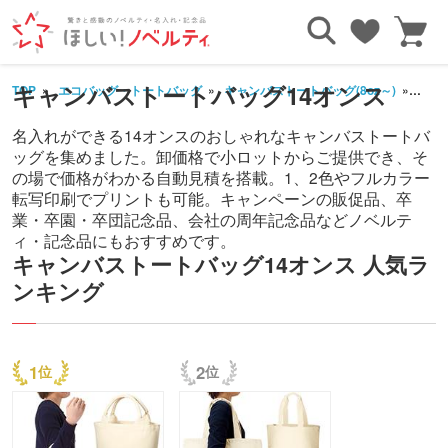
キャンバストートバッグ14オンス
TOP
エコバッグ・トートバッグ
キャンバストートバッグ(8oz～)
14o
名入れができる14オンスのおしゃれなキャンバストートバ
ッグを集めました。卸価格で小ロットからご提供でき、そ
の場で価格がわかる自動見積を搭載。1、2色やフルカラー
転写印刷でプリントも可能。キャンペーンの販促品、卒
業・卒園・卒団記念品、会社の周年記念品などノベルテ
ィ・記念品にもおすすめです。
キャンバストートバッグ14オンス 人気ラ
ンキング
1
2