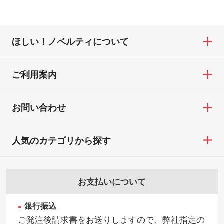
お急ぎの場合はお電話でのご質問も受け付
・ご注文と異なる商品が届いた場合
きます。濃淡の差が分かるデータに調整い
けております。下記電話番号までお問い合
・印刷不良があった場合
たします。→
詳しく見る
わせください。
※印刷不良は原則として“再印刷”でご対応さ
ほしい！ノベルティについて
せていただいております。
・コーポレートカラーを使って印刷したい
TEL：0422-29-9911 営業時間10:00～
※詳しくは「
商品の良品基準について
」をご
／印刷色にこだわりがある
18:00(土日祝日除く)
覧ください。
DIC・PANTONEなどのカラーチップの指定
ご利用案内
お問い合わせフォームはこちら
や、現物支給による色指定も承っておりま
【返品・交換ができない場合】
す。→
詳しく見る
・お客様の元で商品を加工された場合、ま
お問い合わせ
たは商品が破損した場合
・背景がある画像からキャラクター部分だ
・商品到着後7日以上経過している場合
けを使いたいです
人気のカテゴリから探す
・お客様のご都合による返品・交換依頼(商
シンプルな背景のデータや、使いたいキャ
品・色・数量などの注文間違い等)
ラクター部分の輪郭がはっきりしているデ
ータは切り抜き処理が可能です。→
詳しく
お支払いについて
見る
銀行振込
・持っているデータの背景が足りない／塗
ご発注後請求書をお送りしますので、弊社指定の
り足しの作り方が分からない