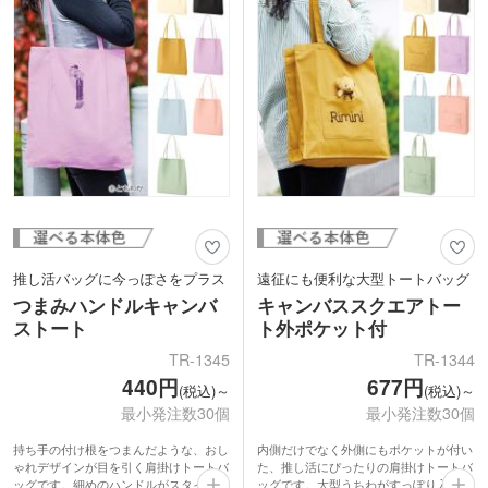
推し活バッグに今っぽさをプラス
遠征にも便利な大型トートバッグ
つまみハンドルキャンバ
キャンバススクエアトー
ストート
ト外ポケット付
TR-1345
TR-1344
440円
677円
(税込)～
(税込)～
最小発注数30個
最小発注数30個
持ち手の付け根をつまんだような、おし
内側だけでなく外側にもポケットが付い
ゃれデザインが目を引く肩掛けトートバ
た、推し活にぴったりの肩掛けトートバ
ッグです。細めのハンドルがスタイリッ
ッグです。大型うちわがすっぽり入るサ