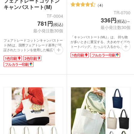
フェアトレードコットン
4
キャンバストート(M)
TR-0700
TF-0004
336円
(税込)～
781円
(税込)
最小発注数30個
最小発注数30個
「キャンバストート(ML)」は、 持ち物
フェアトレードコットンキャンバストー
が多いときに重宝する、大きめサイズの
ト(M)は、国際フェアトレード基準に認
トートバッグ。たっぷり入るから、レジ
証されたコットンを使用した幅広マチの
ャーやショッピングなどで荷物が増えて
舟底トート。フェアトレードとは発展途
1色印刷
フルカラー印刷
も安心です。印刷面が広いのでPR効果
1色印刷
2色印刷
上国の原料や製品を適正な価格で購入す
も抜群。オリジナルエコバッグは、小ロ
ることで、生産者の生活改善や自立を支
フルカラー印刷
ットでも制作可能です。自然な風合いの
援する活動。購入することで社会貢献が
コットン素材、どんなファッションにも
できるので、SDGsやサスティナブルへ
合わせやすいナチュラルカラーと、豊富
の取り組みになり企業価値を高められま
なカラータイプから選べます。
す。
バッグ本体は10オンス相当で丈夫なキャ
ンバス生地は安定感があり、しっかり安
心。日常使いはもちろん、お買い物バッ
グにもぴったりです。
1色、2色、フルカラーで名入れ可能。ナ
チュラルな生地にロゴやキャラクターを
入れたオリジナルバッグが制作できま
す。ライブグッズや販促キャンペーンの
購入特典として人気のアイテムです。