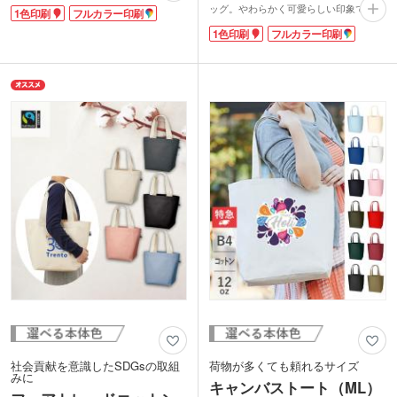
は中身が見えにくいだけでなく、自転車
ッグ。やわらかく可愛らしい印象で、女
1色印刷
フルカラー印刷
に乗せた際などに荷物の飛び出しを防
性を中心に人気のデザインです。
止。ベロ付きなので容量たっぷりで、持
1色印刷
フルカラー印刷
生地は丈夫で厚みのある12オンス生地を
ち手は肩に掛けられる長さです。
採用しています。しっかり収納できるマ
1色・フルカラー印刷が可能。大きい名
チ付きで、2Lペットボトルが縦に丁度入
入れで販促効果が期待できます。アパレ
る大きさ。普段使いにピッタリなカジュ
ルのノベルティやイベントでの物販品に
アルなデザインは、世代を問わずお使い
おすすめ。本体色ナチュラルは無漂白の
いただけます。
エコ素材なので、SDGsへの取り組みの
名入れは1色からフルカラーまで対応し
アピールもできます。
ており、オリジナルのノベルティを製作
できます。広めのプリントができるので
宣伝効果もバツグン。ノベルティとして
はもちろん、お店の物販やライブグッズ
としてもおすすめです。
社会貢献を意識したSDGsの取組
荷物が多くても頼れるサイズ
みに
キャンバストート（ML）