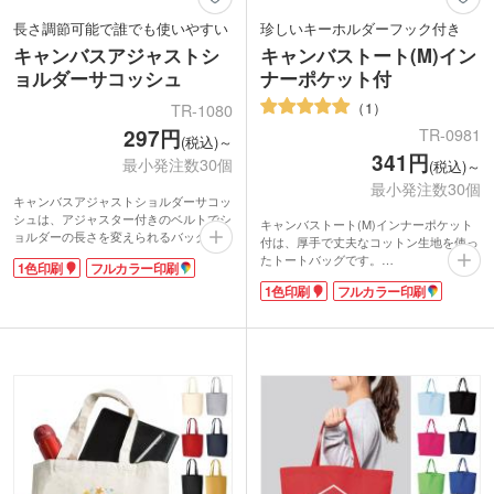
長さ調節可能で誰でも使いやすい
珍しいキーホルダーフック付き
キャンバスアジャストシ
キャンバストート(M)イン
ョルダーサコッシュ
ナーポケット付
1
TR-1080
297円
TR-0981
(税込)～
341円
最小発注数30個
(税込)～
最小発注数30個
キャンバスアジャストショルダーサコッ
シュは、アジャスター付きのベルトでシ
キャンバストート(M)インナーポケット
ョルダーの長さを変えられるバッグ。シ
付は、厚手で丈夫なコットン生地を使っ
ョルダーを短くして持ち歩く流行のスタ
たトートバッグです。
1色印刷
フルカラー印刷
イルも可能なので、スタイリッシュさを
内側にはスマホや小物を入れるのに便利
演出できます。透けにくい約10オンスの
1色印刷
フルカラー印刷
なポケット付き。マチもあるので収納力
生地で使いやすく、口元はホック付きで
もあり、毎日のお出かけやレッスンバッ
中身が飛び出しにくい安心設計になって
グにおすすめです。
います。
表面に付いたキーホルダーフックも他に
A4サイズの荷物も収納可能なので、資
はないこだわりポイント。いつも持ち手
料が多くなりがちなオープンキャンパス
に付けていたキーホルダーやパスケース
や展示会でのノベルティにおすすめ。シ
も、細く作られたフックで楽々取り付け
ンプルな無地のデザインで、フルカラー
られますよ。
の印刷もよく映えます。価格もお手頃な
シンプルなトートバッグは名入れにぴっ
ので、オリジナルグッズとしての販売に
たり。ロゴを入れてショップのノベルテ
もピッタリです。
ィや、オリジナルバックにいかがでしょ
うか。