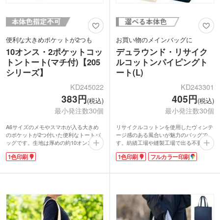
便利な大きめポケットが2つも
お買い物のメインバッグに
10オンス・2ポケットコッ
デュラウンド・リサイク
トントート(マチ付)【205
ルコットンパイピングト
シリーズ】
ート(L)
KD245022
KD243301
383円
405円
(税込)
(税込)
最小発注数30個
最小発注数30個
A6サイズのメモやスマホが入る大きめ
リサイクルコットンを使用したヴィンテ
のポケットが2つ付いた便利なトートバ
ージ感のある風合いが魅力のバッグで
ッグです。生地は厚めの約10オンス。マ
す。紡績工場や縫製工場で出る不要な生
チ付きでA4サイズがすっぽり入るサイ
地から作られたリサイクルコットンは、
1色印刷
1色印刷
フルカラー印刷
ズです。丁寧な縫製でつくりもしっかり
CO2や電気、水などの排出・使用の削減
しているので、高見えするノベルティを
に貢献するサスティナブルな生地です。
作成できます。
丸底デザインが可愛く、マチが広めで大
シンプルで無駄のない縦長デザインは、
容量。肩掛けができてお買い物に活躍し
名入れ印刷が映えてプロモーション効果
ます。
が期待できます。両ポケットに印刷もで
1色・フルカラー印刷が可能。オリジナ
きるので、遊び心のあるデザインも可能
ルロゴを入れて他と差のつくオリジナル
ですよ。
エコバック作成はいかがでしょうか。