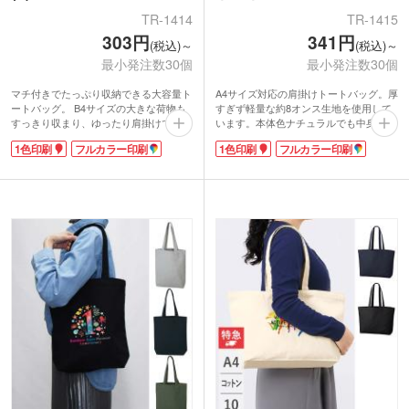
TR-1414
TR-1415
303円
341円
(税込)～
(税込)～
最小発注数30個
最小発注数30個
マチ付きでたっぷり収納できる大容量ト
A4サイズ対応の肩掛けトートバッグ。厚
ートバッグ。 B4サイズの大きな荷物も
すぎず軽量な約8オンス生地を使用して
すっきり収まり、ゆったり肩掛けできる
います。本体色ナチュラルでも中身の透
ので持ち運びも快適です。中身が透けに
け感がほぼありません。サイドに約
1色印刷
フルカラー印刷
1色印刷
フルカラー印刷
くい8オンスのコットン素材を使用して
100mmのマチが付いており、見た目以
おり実用性と安心感を兼ね備えていま
上に収納力があります。カタログと一緒
す。通勤・通学・習い事、プチ旅行にも
にノベルティを配布する展示会での使用
活躍する頼れるアイテムです。
にもうってつけ！
1色またはフルカラー印刷が可能。企業
シンプルなバッグには名入れ印刷が映え
ロゴやイベント名をプリントしてオリジ
ます。1色からフルカラー印刷まで対応
ナルバッグが作れます。名入れ範囲が広
できるので、オリジナリティあふれるバ
めなので、販促効果も抜群のノベルティ
ッグを製作できますよ。
です。