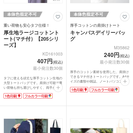
重い荷物も安心タフ仕様！
厚手コットンの肩掛けトート
厚生地ラージコットント
キャンバスデイリーバッ
ート(マチ付）【205シリ
グ
ーズ】
M35862
KD161003
240円
(税込)
407円
最小発注数30個
(税込)
最小発注数30個
厚手のコットン素材を使用した、肩掛け
できるマチ付きトートバッグです。A4サ
タフに使える頑丈な厚手コットン生地の
イズの書類や雑誌、ノートパソコンも入
大型トートバッグです。肩掛け可能で重
る大容量サイズ。荷物が多い日のお出か
い荷物も持ち運びしやすく、両手が空く
1色印刷
フルカラー印刷
けにも便利です。シンプルなキャンバス
のでお出かけ時に便利です。しっかりと
地のナチュラルな風合いはどんなスタイ
1色印刷
フルカラー印刷
した広めのマチが付いており、かさばる
ルにも合わせやすく、通勤・通学やお買
荷物もたっぷり収納できます。
い物と幅広いシーンで使えるアイテムで
厚手のしっかりしたつくりなので、アー
す。
ティストやクリエイターのオリジナルグ
1色からフルカラーまで印刷対応。シン
ッズや、アパレルのショッパーとしても
プルなキャンバス地にロゴが映え、ブラ
おすすめ。
ンドをしっかりアピールできます。ノベ
印刷面が非常に広く、1色印刷だけでな
ルティや販促品として配布しやすい実用
く鮮やかなフルカラー印刷にも対応。ブ