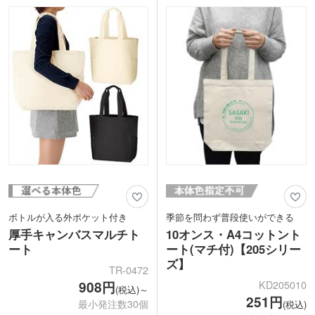
楽々。肩掛けもできるツートンカラーの
カジュアルな印象で、世代を問わずお使
トートバッグは、アパレル関係でのキャ
いいただけます。
ンペーンや販促品にぴったりですね。企
名入れはポケット面に、1色またはフル
業イメージに合った本体色を選んでみて
カラーでの印刷が可能。ちょっとこだわ
くださいね。
ってノベルティを製作したいときにおす
すめのアイテムです。
ボトルが入る外ポケット付き
季節を問わず普段使いができる
厚手キャンバスマルチト
10オンス・A4コットント
ート
ート(マチ付)【205シリー
ズ】
TR-0472
KD205010
908円
(税込)～
251円
最小発注数30個
(税込)