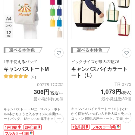
しいポイントです。
1年中使えるバッグ
ビックサイズが最大の魅力!
キャンバストートM
キャンバスバイカラート
ート（L）
2
TR-0773
00778-TCC02
1,073円
306円
(税込)
(税込)～
最小発注数30個
最小発注数30個
キャンバスバイカラートート(L)はとに
キャンバストート Mは、2Lペットボト
かく荷物がいっぱい入る最大級クラスの
ル3本がちょうど入るサイズの肩掛けト
コットン100%の厚手トート。丈夫な生
ートバッグ。12オンスの厚手キャンバス
地なのに軽いのが自慢で荷物がたっぷり
生地で、耐久性もバッチリ。中身が透け
1色印刷
フルカラー印刷
1色印刷
2色印刷
入る大容量サイズだからスーパーでのま
て見えることがありません。A4までの
とめ買いや、レジャーにぴったり。底マ
テキストは折らずに持ち運べ、習い事の
フルカラー印刷