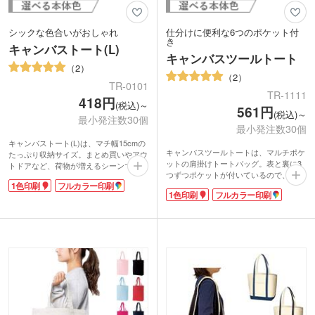
シックな色合いがおしゃれ
仕分けに便利な6つのポケット付
き
キャンバストート(L)
キャンバスツールトート
2
2
TR-0101
TR-1111
418円
(税込)～
561円
(税込)～
最小発注数30個
最小発注数30個
キャンバストート(L)は、マチ幅15cmの
キャンバスツールトートは、マルチポケ
たっぷり収納サイズ。まとめ買いやアウ
ットの肩掛けトートバッグ。表と裏に3
トドアなど、荷物が増えるシーンで重宝
つずつポケットが付いているので、スマ
します。コットン100%のナチュラルな
1色印刷
フルカラー印刷
ートフォンやICカードなどよく使う小物
風合いと、シックな色合いが楽しめるバ
1色印刷
フルカラー印刷
アイテムの収納に便利です。中央のポケ
ッグです。
ットは、A5のノートを入れるのにちょう
カラフルな色展開なので、企業カラーや
どいいサイズ感。底マチが広く、2Lのペ
イベント・展示会のイメージカラーにあ
ットボトルが縦に6本も入るたっぷりサ
わせてバッグを選ぶことができます。印
イズ。約10オンスと厚手な生地なので丈
刷面が広いのでPR効果も抜群。オリジ
夫で安心です。
ナルエコバッグを小ロットで制作可能で
ロゴなどを名入れすれば、オリジナルの
す。
バッグが製作できます。ライブグッズと
して、ペンライトやうちわといった定番
アイテムを入れるのにもピッタリ!大き
めながらリーズナブルなお値段なのも嬉