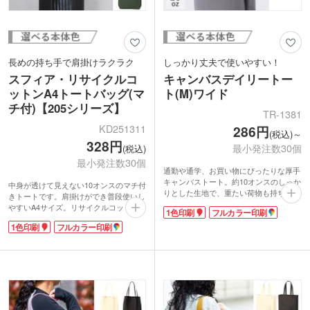
長めの持ち手で肩掛けラクラク
しっかり丈夫で使いやすい！
スフィア・リサイクルコ
キャンバスデイリートー
ットンA4トートバッグ(マ
ト(M)ワイド
チ付)【205シリーズ】
TR-1381
KD251311
286円
(税込)～
328円
最小発注数30個
(税込)
最小発注数30個
通勤や通学、お買い物にぴったりな厚手
キャンバストート。約10オンスのしっか
中身が透けて見えない10オンスのマチ付
りとした生地で、重たい荷物も持ち運び
きトートです。肩掛けができ普段使いし
やすい！A4サイズ対応で底マチあり。約
やすいA4サイズ。リサイクルコットン
1色印刷
フルカラー印刷
10Lの大容量設計です。ワイドタイプな
を使っているのでSDGs啓発活動のキャ
ので、バッグの底にも手が届きやすく、
1色印刷
フルカラー印刷
ンペーン・イベントの参加特典、ノベル
荷物の出し入れがスムーズ。肩掛けでき
ティにもオススメです。個包装で配布が
る長めの持ち手で持ち運びが快適です。
しやすく販促効果も期待できます。
表面には大きくプリントが可能で、フル
名入れは1色・フルカラー印刷に対応。
カラーならイラストやキャラクターも鮮
シックな色合いのグレー・ブラック・カ
やかに再現できます。オリジナルグッズ
ーキの3色から選べます。
の制作にもおすすめです。