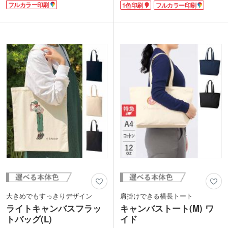
12オンスの厚手キャンバス生地で、耐久
フルカラー印刷
1色印刷
フルカラー印刷
スーパーでのまとめ買いにも!
性もバッチリ。中身が透けて見えること
ベーシックカラーからトレンドのくすみ
がありません。
カラーまで揃ったカラフルな色展開。企
カラーは定番色からカラフル色まで12種
業カラーやイベント・展示会のイメージ
類をご用意。印刷は、1色・2色・フルカ
カラーにあわせて選ぶことができます。
ラー印刷が対応可能。印刷するデザイン
印刷面が広いのでPR効果も抜群です
によってオリジナリティの高いバッグを
よ。
製作できます。販促ノベルティや同人バ
ッグなど幅広く活用いただけます。
大きめでもすっきりデザイン
肩掛けできる横長トート
ライトキャンバスフラッ
キャンバストート(M) ワ
トバッグ(L)
イド