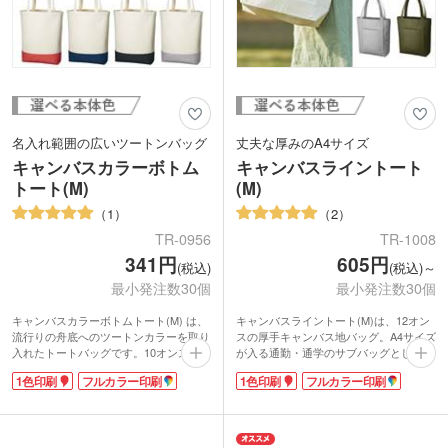
名入れ範囲の広いツートンバッグ
丈夫な厚みのA4サイズ
キャンバスカラーボトム
キャンバスライントート
トート(M)
(M)
1
2
TR-0956
TR-1008
341円
605円
(税込)
(税込)～
最小発注数30個
最小発注数30個
キャンバスカラーボトムトート(M) は、
キャンバスライントート(M)は、12オン
流行りの舟底へのツートンカラーを取り
スの厚手キャンバス地バッグ。A4サイズ
入れたトートバッグです。10オンスのし
が入る通勤・通学のサブバッグとしても
っかりした生地で、多めにものを入れて
丁度いいサイズ感。たっぷり入るマチ付
1色印刷
フルカラー印刷
1色印刷
フルカラー印刷
もしっかり持ち運べます。名入れ範囲が
きです。持ち手部分は肩掛けできる長さ
広く取れるので、オリジナルロゴがとて
で両手を空けておけるので、お出かけに
も目立ちますね。
も便利!また、外側にはポケットつき。
更に、ハンドル部分が長く肩掛けも
ハンドルラインがポイントのデザインは