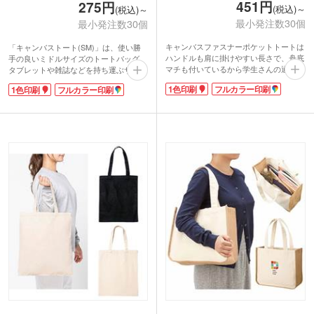
451円
275円
(税込)～
(税込)～
最小発注数30個
最小発注数30個
キャンバスファスナーポケットトートは
「キャンバストート(SM)」は、使い勝
ハンドルも肩に掛けやすい長さで、舟底
手の良いミドルサイズのトートバッグ。
マチも付いているから学生さんの通学バ
タブレットや雑誌などを持ち運ぶサブバ
ッグに人気。特に使いやすいと評判なの
ッグにぴったり。レッスンバッグにも重
1色印刷
フルカラー印刷
1色印刷
フルカラー印刷
は、スマートフォンや鍵など、お出かけ
宝します。印刷面が広いのでPR効果抜
の必須アイテムが収まる便利な外ポケッ
群。オリジナルエコバッグは、小ロット
トです。
でも制作可能です。自然な風合いのコッ
トートバッグの生地は、厚すぎず中身の
トン素材、どんなファッションにも合わ
透けない10オンス。柔らかなコットン生
せやすいナチュラルカラーと、選べて楽
地です。オリジナルバッグが制作しやす
しい豊富なカラーをご用意しました。
い、ナチュラル・ホワイト・ナイトブラ
ックの3色をご用意。プリントするデザ
イン次第でオリジナリティあるグッズが
作れます。