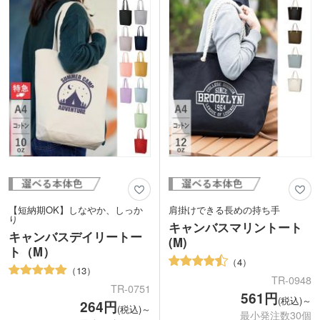
用意。表面と裏面のうちお好きな方へ名
のでPR効果も抜群！セミナーや会社説
入れも可能です。シンプルなデザインな
明会にも選ばれます。世界にひとつのオ
ので、ロゴマークやフルカラーの印刷が
リジナルバッグを小ロットで制作できま
よく映えます。ノベルティだけでなく、
すよ。
音楽イベントなどのオリジナルグッズと
してもおすすめの商品です。
【短納期OK】しなやか、しっか
肩掛けできる長めの持ち手
り
キャンバスマリントート
キャンバスデイリートー
(M)
ト（M）
4
13
TR-0948
TR-0751
561円
(税込)～
264円
(税込)～
最小発注数30個