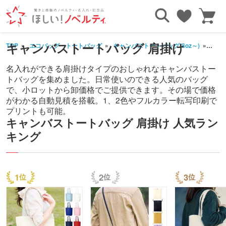
キャンバストートバッグ 肩掛け
TOP
エコバッグ・トートバッグ
キャンバストートバッグ(8oz～)
肩掛
名入れができる肩掛けタイプのおしゃれなキャンバストー
トバッグを集めました。日常使いのできる人気のバッグ
で、小ロットから卸価格でご提供できます。その場で価格
がわかる自動見積を搭載。1、2色やフルカラー転写印刷で
プリントも可能。
キャンバストートバッグ 肩掛け 人気ラン
キング
1
2
3