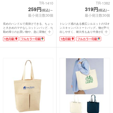
TR-1410
TR-1382
259円
319円
(税込)～
(税込)～
最小発注数30個
最小発注数30個
長めのハンドルで肩掛けできる、ちょっ
トレンド感のある横広シルエットの12オ
と大きめのマチなしコットンバッグ。お
ンスキャンバストートバッグ。物が取り
勤め帰りのお買い物や、急に荷物が増え
出しやすく、耐久性もあり中身が透けて
たときも安心です。シンプルなデザイン
見えることがありません。肩掛けができ
1色印刷
フルカラー印刷
1色印刷
フルカラー印刷
で軽いので、メインバッグとの2個持ち
る長めのハンドル。舟底マチ付きでA4書
でもスマートに使えます。
類やPC・タブレットなどを収納できる
印刷もキレイに乗る柔らかい生地。中身
から、普段使いはもちろん通勤・通学に
が透けない8オンスです。同シリーズで
もおすすめです。
S～LLサイズをご用意。用途に合わせた
シンプルな無地のデザインのバッグは、
ノベルティ製作が可能です。
ロゴやイラストが映えるのでオリジナル
バッグの制作におすすめです。印刷面が
広く1色・フルカラー印刷に対応してい
ます。PR効果抜群です。