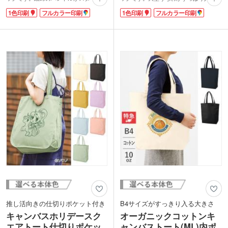
シュな印象で、ひと味違った推し活バッ
イズ感で、ライブグッズもたっぷり収納
1色印刷
フルカラー印刷
1色印刷
フルカラー印刷
グをお探しの方にぴったり！もちろん大
できます。持ち手の根元にはキーホルダ
型うちわもすっぽり入ります。マチが狭
ーをつけられるループ付き。しっかりと
めなので、荷物をなるべくスッキリ持ち
した10オンスのキャンバス生地で、長く
たい方にもおすすめ。長く愛用いただけ
愛用いただけます。
る、しっかりとした10オンスのキャンバ
バッグ上部とポケットに1色・フルカラ
ス生地です。
ーでプリント可能です。アーティスト名
バッグ表面に1色・フルカラーでプリン
やイベントロゴを印刷するだけで、SNS
トできます。ライブやイベントの物販
映え間違いなしのオリジナルグッズが簡
品、アパレルショップやグッズショップ
単に制作できます。ライブの物販品や、
の販促ノベルティなどにいかがでしょう
グッズショップの購入特典ノベルティな
か。
どにおすすめです。
推し活向きの仕切りポケット付き
B4サイズがすっきり入る大きさ
キャンバスホリデースク
オーガニックコットンキ
エアトート仕切りポケッ
ャンバストート(ML)内ポ