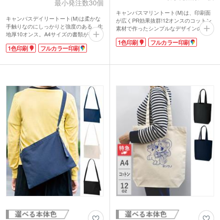
最小発注数30個
キャンバスマリントート(M)は、印刷面
キャンバスデイリートート(M)は柔かな
が広くPR効果抜群!12オンスのコットン
手触りなのにしっかりと強度のある、生
素材で作ったシンプルなデザインのトー
地厚10オンス。A4サイズの書類がきっ
トバッグです。雑貨店でオリジナルバッ
1色印刷
フルカラー印刷
ちり収納できる肩掛けバッグです。荷物
グを作ったり、お店のノベルティに人気
1色印刷
フルカラー印刷
が多い日の通勤・通学のサブバッグ、レ
があります。持ち手のロープがカジュア
ッスンバッグにどうぞ。
ル感を演出。長めでやわらかく肩にかけ
ベーシックカラーからトレンドのくすみ
やすさが自慢です。街中やキャンパスで
カラーまで揃ったカラフルな色展開。企
もお洒落に持てますね。
業カラーやイベント・展示会のイメージ
カラーにあわせて選ぶことができます。
印刷面が広いのでPR効果も抜群です
よ。