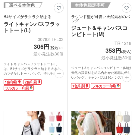
B4サイズがラクラク納まる
ラウンド型が可愛い天然素材のバ
ッグ
ライトキャンバスフラッ
ジュート＆キャンバスコ
トトート(L)
ンビトート(M)
00782-TFL03
TR-1218
306円
(税込)～
358円
(税込)
最小発注数30個
最小発注数30個
ライトキャンバスフラットトート(L)
ジュート&キャンバスコンビトート(M)は
は、B4サイズがラクラク納まる大きさ
天然の異素材を組み合わせた地球に優し
のマチなしトートバッグ。持ち手は肩掛
いバッグ。キャンバスは10オンスでしっ
けもできる長さで、日常使いに便利で
1色印刷
2色印刷
かりした生地感です。ジュートは麻の一
す。名入れ範囲が広くPR効果も抜群。
1色印刷
フルカラー印刷
種の天然素材。ざっくりとしたジュート
展示会やセミナーなどでの資料配布にお
フルカラー印刷
の素材感にキャンバスのカジュアルさが
すすめです。
加わりおしゃれです!ジュート裏はコー
素材はほど良く厚みのある8オンスのキ
ティング加工しており、ほつれを防ぎま
ャンバス地。沢山資料を入れても安心の
す。ラウンド型はトレンドの可愛い形。
強度です。
肩掛けできてA4サイズの書類がぴったり
印刷は1色からフルカラーまでマルチに
入るサイズ感です。マチが広く収納しや
対応。イメージに合ったオリジナルバッ
すいので普段使いにも活躍します。1色
グを製作できます。性別・世代を問わず
印刷か転写印刷をして贈り物や引き出物
使いやすい、ナチュラル・ブラックの2
などにお勧めです。
色からお選びいただけます。