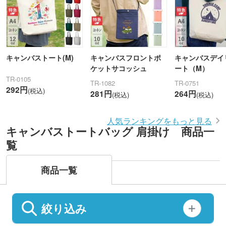
キャンバストート(M)
キャンバスフロントポ
キャンバスデイ
ケットサコッシュ
ート（M）
TR-0105
TR-1082
TR-0751
292円
(税込)
281円
264円
(税込)
(税込)
人気ランキングをもっと見る
キャンバストートバッグ 肩掛け 商品一
覧
商品一覧
絞り込み