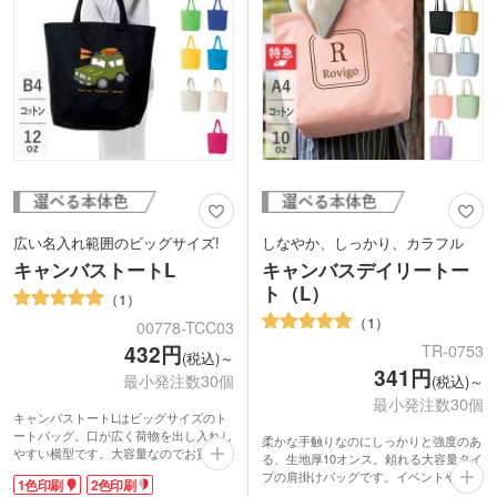
広い名入れ範囲のビッグサイズ!
しなやか、しっかり、カラフル
キャンバストートL
キャンバスデイリートー
ト（L）
1
1
00778-TCC03
TR-0753
432円
(税込)～
341円
最小発注数30個
(税込)～
最小発注数30個
キャンバストートLはビッグサイズのト
ートバッグ。口が広く荷物を出し入れし
柔かな手触りなのにしっかりと強度のあ
やすい横型です。大容量なのでお買い物
る、生地厚10オンス。頼れる大容量タイ
はもちろん、ランドリーバッグからアウ
プの肩掛けバッグです。イベントやアウ
1色印刷
2色印刷
トドアまでマルチに大活躍!
トドア、レジャーなどで大活躍します。