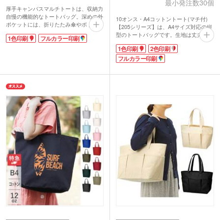
最小発注数30個
厚手キャンバスマルチトートは、収納力
自慢の機能的なトートバッグ。深めの外
10オンス・A4コットントート(マチ付)
ポケットには、折りたたみ傘やボトルが
【205シリーズ】は、A4サイズ対応の縦
すっぽり入ります。しっかりした厚手の
型のトートバッグです。生地は丈夫な10
1色印刷
フルカラー印刷
コットン14オンスで仕上げた丈夫なバッ
オンスのキャンバス地を使用。約8cmの
グです。
1色印刷
2色印刷
マチ付きで荷物がたっぷり入ります。目
が詰まって厚みがある生地は中身が透け
フルカラー印刷
て見えず、毎日のメインバッグとして使
用するのもお勧めです。
名入れは1色・2色・フルカラー印刷に対
応しています。印刷色が映える生成りの
バッグに広めの印刷範囲が取れ、イラス
トやショップロゴがしっかり目立ちま
す!使い勝手の良いシンプルな定番型の
バッグで、開店記念や周年記念のオリジ
ナルバッグの製作が30個から可能です。