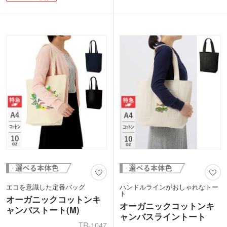
チ・ハンドルに強度があり、広めのマチ
お稽古バッグなどにも人気です。
で使いやすさが人気の商品です。
カラーは定番色からカラフル色まで12種
ポケットの部分にオリジナルデザインを
類をご用意。印刷は、1色・2色・フルカ
印刷すればショップ限定バックや、オー
ラー印刷が対応可能。印刷するデザイン
プン記念・周年記念などに喜ばれること
によってオリジナリティの高いバッグを
間違いなし!
製作できます。販促ノベルティや同人バ
ッグなど幅広く活用いただけます。
エコを意識した定番バッグ
ハンドルラインがおしゃれなトー
ト
オーガニックコットンキ
オーガニックコットンキ
ャンバストート(M)
ャンバスライントート
TR-1047