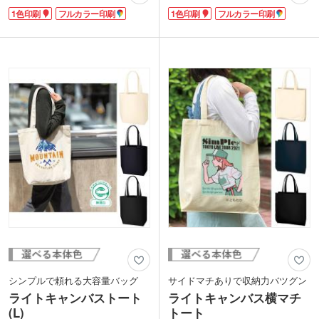
サイズが折らずに入ります。ロゴが思い
を使用しており、中身が見えにくいのも
1色印刷
フルカラー印刷
1色印刷
フルカラー印刷
っきり目立ってPR効果バツグン！少し
嬉しいポイント。A4サイズの展示会資料
厚めの中身が透けない8オンス生地で
やカタログなどもすっきり収納できるの
す。
でビジネスシーンやイベント用途にも最
印刷は1色またはフルカラーに対応して
適です。
います。同シリーズでS～LLサイズをご
1色印刷はもちろん、フルカラー印刷に
用意。展示会ノベルティにオススメで
も対応。メインバッグにもサブバッグに
す。
も使いやすい、ちょうど良いサイズ感の
トート。オリジナルロゴをプリントして
記念品やノベルティとしてもおすすめで
す。
シンプルで頼れる大容量バッグ
サイドマチありで収納力バツグン
ライトキャンバストート
ライトキャンバス横マチ
(L)
トート