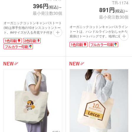
TR-1174
396円
(税込)～
891円
(税込)～
最小発注数30個
最小発注数30個
オーガニックコットンキャンバストート
オーガニックコットンキャンバスライン
(M)は厚手生地の10オンスコットントー
トートは、ハンドルラインがおしゃれな
ト。A4サイズが入る舟底マチ付きで、
肩掛けトートバッグです。地球に優しい
肩掛けできるトートバッグです。
1色印刷
2色印刷
オーガニックコットンを使用した生地
オーガニックコットンとは農薬を使用し
1色印刷
フルカラー印刷
は、厚手で丈夫な10オンス。重たい物や
ていない地球環境に配慮されたエコ素
フルカラー印刷
かさばる荷物にも便利なマチ付き。外側
材。シンプルな生成りの風合いがどんな
にスマホや文庫本も収納できるポケット
デザインでも映えるのでおススメ。セミ
付きです。
ナー・説明会のテキスト入れやショップ
単色ワンポイント印刷からフルカラー印
の購入特典・ノベルティなど、幅広い用
刷も可能。好きなデザインを思いのまま
途で使用でき販促効果の高いトートで
にオリジナルバッグが作れます。アパレ
す。卒業記念品にもおすすめ。
ルの購入特典や、ショッパー、福袋用バ
印刷は1色・2色からフルカラー転写まで
ッグにも喜ばれます。地球環境に配慮し
対応。小ロットでのお申し込みも可能で
たオーガニックコットン。SDGsに取り
す。
組むノベルティです。