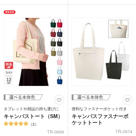
デイリーのお買い物バッグにもどうぞ。
カラーは定番色からカラフル色まで12種
ベーシックカラーからトレンドのくすみ
類をご用意。印刷は、1色・2色・フルカ
カラーまで揃ったカラフルな色展開。企
ラー印刷が対応可能。印刷するデザイン
業カラーやイベント・展示会のイメージ
によってオリジナリティの高いバッグを
カラーにあわせて選ぶことができます。
製作できます。販促ノベルティや同人バ
印刷面が広いのでPR効果も抜群です
ッグなど幅広く活用いただけます。
よ。
タブレットや雑誌の持ち運びに
便利なファスナーポケット付き
キャンバストート（SM）
キャンバスファスナーポ
ケットトート
2
TR-0974
TR-0699