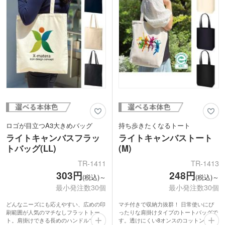
的なトートです。
ランドの世界観を存分に表現した、イン
パクトのあるオリジナルグッズが作れま
す。
ロゴが目立つA3大きめバッグ
持ち歩きたくなるトート
ライトキャンバスフラッ
ライトキャンバストート
トバッグ(LL)
(M)
TR-1411
TR-1413
303円
248円
(税込)～
(税込)～
最小発注数30個
最小発注数30個
どんなニーズにも応えやすい、広めの印
マチ付きで収納力抜群！ 日常使いにぴ
刷範囲が人気のマチなしフラットトー
ったりな肩掛けタイプのトートバッグで
ト。肩掛けできる長めのハンドルでA3
す。透けにくい8オンスのコットン素材