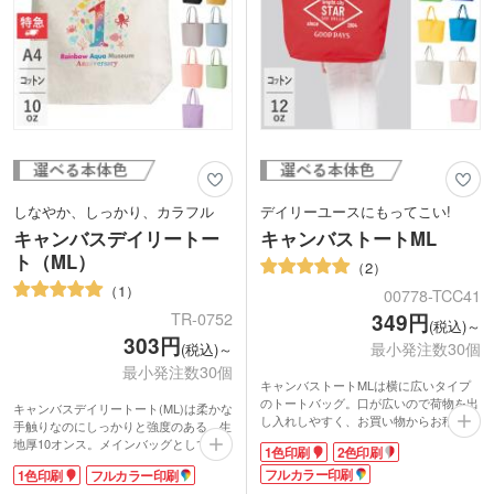
しなやか、しっかり、カラフル
デイリーユースにもってこい!
キャンバスデイリートー
キャンバストートML
ト（ML）
2
1
00778-TCC41
TR-0752
349円
(税込)～
303円
最小発注数30個
(税込)～
最小発注数30個
キャンバストートMLは横に広いタイプ
のトートバッグ。口が広いので荷物を出
キャンバスデイリートート(ML)は柔かな
し入れしやすく、お買い物からお稽古バ
手触りなのにしっかりと強度のある、生
ッグまでマルチに使えます。
地厚10オンス。メインバッグとして使え
1色印刷
2色印刷
12オンスの厚手キャンバス生地で、耐久
る、収納力たっぷりのショルダータイ
性もバッチリ。中身が透けて見えること
フルカラー印刷
1色印刷
フルカラー印刷
プ。外出先で荷物が増えても安心です。
がありません。