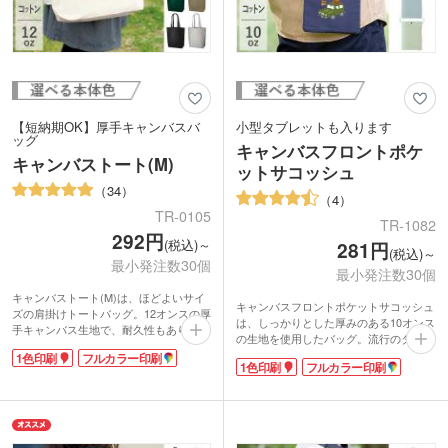
【短納期OK】厚手キャンバスバ
小型タブレットも入ります
ッグ
キャンバスフロントポケ
キャンバストート(M)
ットサコッシュ
34
4
TR-0105
TR-1082
292円
(税込)～
281円
(税込)～
最小発注数30個
最小発注数30個
キャンバストート(M)は、ほどよいサイ
キャンバスフロントポケットサコッシュ
ズの肩掛けトートバッグ。12オンスの厚
は、しっかりとした厚みのある10オンス
手キャンバス生地で、耐久性もあり中身
の生地を使用したバッグ。流行のタテ型
が透けて見えることがありません。豊富
形状でスタイリッシュさを演出します。
1色印刷
フルカラー印刷
なカラーバリエーションで、企業カラー
1色印刷
フルカラー印刷
外側にはポケットが付いており、小型の
やイベント・展示会のイメージカラーに
タブレットも入れられる優秀アイテム。
あわせて選ぶことができます。
口元はホックで留められるので、中身が
シンプルな無地のデザインのバッグは、
飛び出しにくく安心です。
ロゴやイラストが映えるのでオリジナル
カラーは年代や性別を選ばない3色をご
バッグの制作におすすめ。印刷面が広い