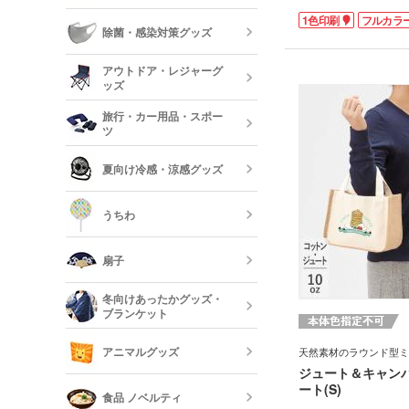
フォトフレー
す。ハンドル(持ち手)
1色印刷
フルカラ
ーボード
食器
丸みのあるタイプ。持ち
除菌・感染対策グッズ
チで収納力もたっぷり。
るバッグです。
美容・コスメ
ティッシュ・
アウトドア・レジャーグ
ッシュ
短納期キッチ
ッズ
名入れマスク
刷)
コスメポーチ
旅行・カー用品・スポー
収納グッズ
ツ
アウトドア 
ハンド・除菌
夏向け冷感・涼感グッズ
マスク(既製品
靴べら・バッ
トラベルグッ
レジャーバッ
うちわ
保冷剤・冷却
う
扇子
オリジナルう
冬向けあったかグッズ・
ブランケット
既製品扇子（
アニマルグッズ
天然素材のラウンド型ミ
ジュート＆キャン
オリジナルブ
ート(S)
食品 ノベルティ