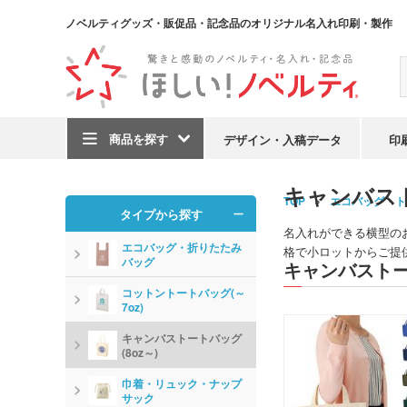
ノベルティグッズ・販促品・記念品のオリジナル名入れ印刷・製作
商品を探す
デザイン・入稿データ
印
キャンバス
TOP
エコバッグ・ト
タイプから探す
名入れができる横型の
エコバッグ・折りたたみ
格で小ロットからご提
バッグ
キャンバストー
コットントートバッグ(～
7oz)
キャンバストートバッグ
(8oz～)
巾着・リュック・ナップ
サック