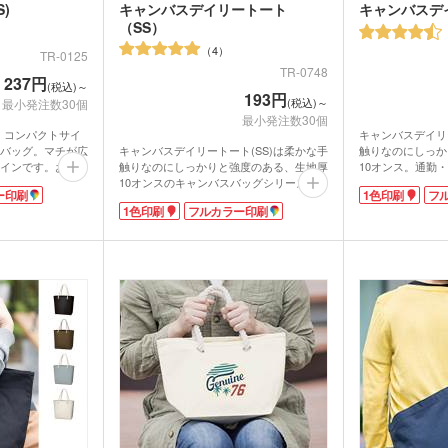
)
キャンバスデイリートート
キャンバスデ
（SS）
4
TR-0125
TR-0748
237円
(税込)～
193円
(税込)～
最小発注数30個
最小発注数30個
は、コンパクトサイ
キャンバスデイリ
バッグ。マチが広
触りなのにしっか
キャンバスデイリートート(SS)は柔かな手
インです。お弁当
10オンス。通勤
触りなのにしっかりと強度のある、生地厚
いかが。しっかり
ぴったりのサイズ
10オンスのキャンバスバッグシリーズ。
ー印刷
1色印刷
フ
0%のナチュラルな
さなので、日常使
お財布やスマホ、ハンカチなどの必要最低
1色印刷
フルカラー印刷
ラーバリエーショ
重宝します。
限のモノの持ち運びに便利なサイズのバッ
ラーやイベント・
ベーシックカラー
グ。ちょっとそこまでのお出かけにぴった
にあわせてバッグ
ラーまで揃ったカ
りです。
ラーやイベント・
ベーシックカラーからトレンドのくすみカ
果も抜群。社名や
にあわせて選ぶこ
ラーまで揃ったカラフルな色展開。企業カ
ナルエコバッグ
広いのでPR効果
ラーやイベント・展示会のイメージカラー
能です。
にあわせて選ぶことができます。印刷面が
広いのでPR効果も抜群ですよ。
折りたたみバ
コットントートバッグ(～
キャ
7oz)
(8oz
ーチ
ポリエステルポーチ
クリ
ク・ナップサ
保冷
不織布トートバッグ
グ