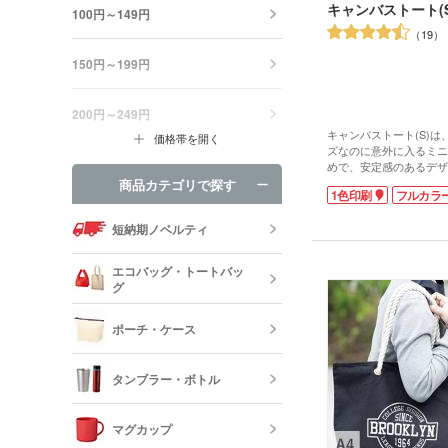
キャンバストート(S
100円～149円
19
150円～199円
200円～249円
キャンバストート(S)
価格帯を開く
ズなのに意外に入るミニ
めで、安定感のあるデザ
や小物などの持ち歩きに
商品カテゴリで探す
1色印刷
フルカラ
した生地でコットン10
風合いが楽しめます。カ
短納期ノベルティ
ンが豊富なので、企業カ
展示会のイメージカラー
を選ぶことができます。
エコバッグ・トートバッ
印刷面が広いためPR効
グ
ロゴを名入れしたオリジ
は、小ロットでも制作可
ポーチ・ケース
エコバッグ・
ッグ
タンブラー・ボトル
キャンバスポ
巾着・リュッ
マグカップ
ック