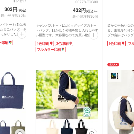
TR-1217
00778-TCC03
ウォーマー他
303円
432円
(税込)
(税込)～
最小発注数30個
最小発注数30個
食料品・調味料（グルメギ
菓子
フト・既製品）
ビトート(S)は天
キャンバストートLはビッグサイズのトー
柔かな手触りなの
たミニバッグ。キ
トバッグ。口が広く荷物を出し入れしやす
る、生地厚10オ
しっかりした生地
い横型です。大容量なのでお買い物はもち
プの肩掛けバッグ
素材のジュートは
ろん、ランドリーバッグからアウトドアま
ドア、レジャーな
ー印刷
1色印刷
2色印刷
1色印刷
フ
お洒落!裏はコー
でマルチに大活躍!
パーでのまとめ買
ほつれも防ぎ水濡
12オンスの厚手キャンバス生地で、耐久
フルカラー印刷
ベーシックカラー
性もバッチリ。中身が透けて見えることが
ラーまで揃ったカ
た形がキュート。
ありません。
ラーやイベント・
mlのペットボトル
カラーは定番色からカラフル色まで12種
にあわせて選ぶこ
ったりのサイズ感
類をご用意。印刷は、1色・2色・フルカ
広いのでPR効果
ちろん普段使いに
ラー印刷が対応可能。印刷するデザインに
写印刷が可能で
よってオリジナリティの高いバッグを製作
ェのオリジナルノ
できます。販促ノベルティや同人バッグな
うか。
ど幅広く活用いただけます。