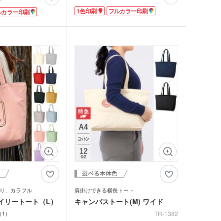
した生地感です。ジュートは麻の一種の天
すく、必要最低限の荷物
ットティッシュ
1色印刷
フルカラー印刷
ルカラー印刷
チン雑貨
然素材。ざっくりとしたジュートの素材感
コッシュは、アウトドア
にキャンバスのカジュアルさが加わりおし
ションに取り入れてから
ゃれです!ジュート裏はコーティング加工
がり、今も大流行中。口
ー
しており、ほつれを防ぎます。ラウンド型
グッズ
ボタンがついていて中身
はトレンドの可愛い形。
ンドルは結んでもオシャ
肩掛けできてA4サイズの書類がぴったり
クケース
れマスク(オリジナル印
入るサイズ感です。マチが広く収納しやす
れバッグは小ロットから
・芳香剤・アロマ
いので普段使いにも活躍します。1色印刷
会やイベント、セミナー
か転写印刷をして贈り物や引き出物などに
のノベルティです。
タン
お勧めです。
UV対策)
ーツ
ルタオル
り、カラフル
肩掛けできる横長トート
イリートート（L）
キャンバストート(M) ワイド
ロ・湯たんぽ
1
TR-1382