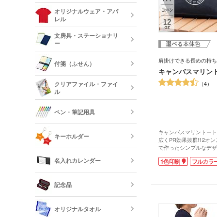
ステンレスタ
ルミタンブラ
デニムポーチ
オリジナルウェア・アパ
ランチトート
レル
陶器マグカッ
カップ
保冷・保温タ
文房具・ステーショナリ
コスメポーチ
ジュートバッ
ー
オリジナルTシ
リネンバッグ
長袖)
ステンレスマ
クリアボトル
肩掛けできる長めの持ち
付箋（ふせん）
クボトル
キャンバスマリント
スクエアトー
メモ帳
オリジナルロ
クリアファイル・ファイ
4
ャツ
ル
水筒・魔法瓶
オリジナル付
ロープハンド
クリップ
ペン・筆記用具
短納期タンブ
オリジナルク
キャンバスマリントート
キーホルダー
クリーナー
広くPR効果抜群!12オ
で作ったシンプルなデザ
フリクション
グです。雑貨店でオリジ
短納期クリア
名入れカレンダー
1色印刷
フルカラ
カードケース
たり、お店のノベルティ
レザーキーホ
す。持ち手のロープがカ
ダー・名刺入
多機能ペン(
キーホルダー
出。長めでやわらかく肩
記念品
プペン付など)
慢です。街中やキャンパ
てますね。
定規・メジャ
卓上カレンダ
反射板キーホ
オリジナルタオル
レクターキー
万年筆