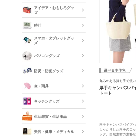
記念品 タン
短納期文房具・
アイデア・おもしろグッ
リー
ズ
クレヨン・色
オリジナルフ
記念品 グラ
時計
短納期ボール
オリジナルハ
スマホ・タブレットグッ
記念品 ステ
ズ
ー・文房具
時計
パソコングッズ
オリジナルバ
記念品 写真
モバイルバッ
フレーム
器
防災・防犯グッズ
短納期オリジ
記念品 印鑑
USBグッズ
丸みのある持ち手で使い
ムペン・朱肉
スマホモバイ
傘・雨具
厚手キャンバスパ
トート
防災セット・
記念品 傘・
キッチングッズ
モバイル ス
傘
反射板・リフ
生活雑貨・生活用品
短納期スマホ
グッズ
厚手キャンバスパイプハ
箸・カトラリ
しっかりした厚手のコッ
美容・健康・メディカル
ッグ。自然素材の素朴な