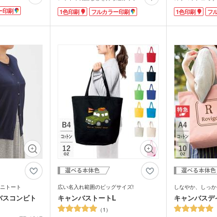
ム・ピクチャ
は、パイプのように
ぴったり。レッスンバッグにも重宝しま
中身が取り出しや
ライト・ランタン
ウェ
ー印刷
1色印刷
フルカラー印刷
1色印刷
フ
キッチン 消耗品
キッ
やすく、広めのマ
す。印刷面が広いのでPR効果抜群。オリ
を入れる設計のサ
デイリーに活躍す
ジナルエコバッグは、小ロットでも制作可
ブランドがファッ
能です。自然な風合いのコットン素材、ど
爆発的に人気が広
健康グッズ
ミラ
ボックスティ
掃除・洗濯グッズ
バス
んなファッションにも合わせやすいナチュ
部分にはスナップ
ングッズ
ラルカラーと、選べて楽しい豊富なカラー
も安心。長めのハ
(オリジナル印
をご用意しました。
レになりますね。
マスク(既製品)
マス
名入
オリジナルの名入
マスクケース
刷)
ドライバー・工具
消臭
作れるので、展示
レジャーシート・折りたた
などにもぴったり
食器・調理器具
ラン
みチェア
関連グッズ
メディカル・エチケットグ
)
日傘(
ッズ
グハンガー他
ズ
カー用品
スポ
グ
マルチツール・双眼鏡他
パック・氷の
ハンディファン・ハンディ
クー
扇風機
ちわ
ノベルティうちわ
名入れ扇子）
ニトート
広い名入れ範囲のビッグサイズ!
しなやか、しっか
バスコンビト
キャンバストートL
キャンバスデ
ランケット
ノベルティブランケット
カイ
1