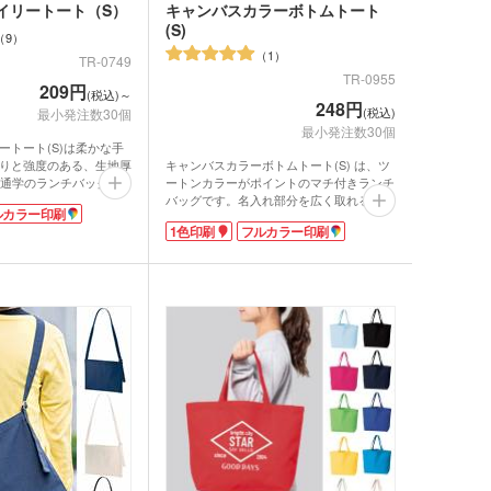
イリートート（S）
キャンバスカラーボトムトート
(S)
9
1
TR-0749
TR-0955
209円
(税込)～
248円
(税込)
最小発注数30個
最小発注数30個
ートート(S)は柔かな手
りと強度のある、生地厚
キャンバスカラーボトムトート(S) は、ツ
・通学のランチバッグに
ートンカラーがポイントのマチ付きランチ
です。気軽に持てる大き
バッグです。名入れ部分を広く取れるのが
ルカラー印刷
いのサブバッグとしても
特徴で、 本体色をアクセントにオリジナ
1色印刷
フルカラー印刷
ルの名入れがしっかり目立ちます。
からトレンドのくすみカ
お弁当や携帯・小物などの持ち歩きに便利
ラフルな色展開。企業カ
なコンパクトサイズで、ランチタイムやち
展示会のイメージカラー
ょっとそこまでのお供に重宝します。ツー
とができます。印刷面が
トンカラーがアクセントとなり、ベーシッ
も抜群ですよ。
クでありながら、お洒落なデザインは普段
使いにもピッタリ。企業カラーに合わせ
て、ひと味違ったノベルティバッグを制作
してみませんか?
ンバストートバッグ
～)
ア・ビニールポーチ
バッグ・レジかごバッ