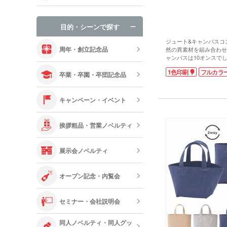
手袋・ネック
目的・シーンで探す
オリジナルお
ジュート&キャンバスコン
周年・創立記念品
然の異素材を組み合わせ
ャンバスは10オンスで
感です。麻の一種で天然
1色印刷
フルカラ
ざっくりとした素材感で
卒業・卒園・卒団記念品
ティング加工しており、
れも安心です。
ラウンド型でコロンとし
キャンペーン・イベント
幅広マチで自立し、350
&お弁当を入れるのにぴ
です。ランチトートはも
挨拶粗品・営業ノベルティ
もお勧め。1色印刷か転
す。オープン記念やカフ
ベルティにいかがでしょ
展示会ノベルティ
オープン記念・内覧会
セミナー・会社説明会
同人ノベルティ・同人グッ