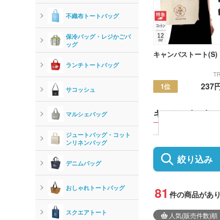
不織布トートバッグ
保冷バッグ・レジかごバ
ッグ
キャンバストート(S)
ランチトートバッグ
TR
237
1位
サコッシュ
キャンバストー
マルシェバッグ
ジュートバッグ・コット
ンリネンバッグ
絞り込み
デニムバッグ
おしゃれトートバッグ
81
件の商品があ
スクエアトート
人気
(販売件数)
順