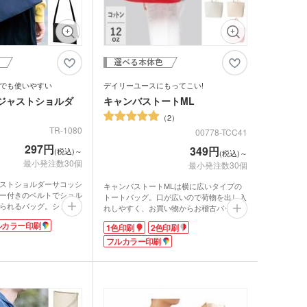
スチックタンブラー
ットポーチ
シェバッグ
スチックマグカップ・
ミボトル・マウンテン
ブーマグカップ
ル（カラビナ付）
期ポーチ
ゃれトートバッグ
ジナルドライTシャツ・
イウェア(半袖・長袖)
ボトル・ポケットボト
でも使いやすい
デイリーユースにもってこい!
ジャストショルダ
キャンバストートML
エステルトートバッグ
ネット
ジナルユニフォーム
2
ルホルダー・ペットボ
TR-1080
00778-TCC41
ホルダー
期付箋（ふせん）
297円
349円
(税込)～
トフレーム
(税込)～
最小発注数30個
最小発注数30個
ュメントファイル・そ
ファイル
ストショルダーサコッシ
キャンバストートMLは横に広いタイプの
立て・トレイ
ー付きのベルトでショル
トートバッグ。口が広いので荷物を出し入
られるバッグ。ショルダ
れしやすく、お買い物からお稽古バッグま
ペン(単色)
歩く流行のスタイルも可
でマルチに使えます。
ルカラー印刷
1色印刷
2色印刷
リッシュさを演出できま
12オンスの厚手キャンバス生地で、耐久性
クカバー・ルーペ・し
10オンスの生地で使い
キーホルダー・ウッド
もバッチリ。中身が透けて見えることがあ
フルカラー印刷
ック付きで中身が飛び出
りません。
ホルダー
ープペン
になっています。
カラーは定番色からカラフル色まで12種類
も収納可能なので、資料
・レターカッター・ホ
をご用意。印刷は、1色・2色・フルカラー
カレンダー
オープンキャンパスや展
印刷が対応可能。印刷するデザインによっ
キス他
ィにおすすめ。シンプル
てオリジナリティの高いバッグを製作でき
カー・蛍光ペン
で、フルカラーの印刷も
ます。販促ノベルティや同人バッグなど幅