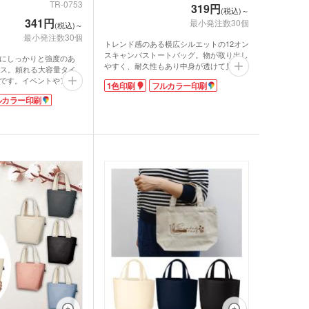
TR-0753
319円
(税込)～
341円
最小発注数30個
(税込)～
最小発注数30個
トレンド感のある横広シルエットの12オン
スキャンバストートバッグ。物が取り出し
にしっかりと強度のあ
やすく、耐久性もあり中身が透けて見える
ンス。頼れる大容量タイ
ことがありません。肩掛けができる長めの
です。イベントやアウト
1色印刷
フルカラー印刷
ハンドル。舟底マチ付きでA4書類やPC・
どで大活躍します。スー
タブレットなどを収納できるから、普段使
ルカラー印刷
いにも!
いはもちろん通勤・通学にもおすすめで
からトレンドのくすみカ
す。
ラフルな色展開。企業カ
シンプルな無地のデザインのバッグは、ロ
展示会のイメージカラー
ゴやイラストが映えるのでオリジナルバッ
とができます。印刷面が
グの制作におすすめです。印刷面が広く1
も抜群ですよ。
色・フルカラー印刷に対応しています。
PR効果抜群です。