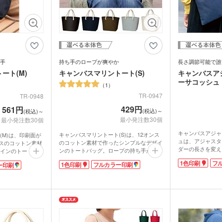
ンブラー・ア
台紙タンブラー（カスタム
プラ
ー
デザインタンブラー）
本革・レザー調ポーチ
フラ
バッグ
サコッシュ
マル
プ・磁器マグ
プラ
ガラスマグカップ
ステンレスボトル・マグボ
アル
バン
ンブラー
スマホショルダー・スマホ
トル
ボト
短納
グ・コットン
ポーチ
デニムバッグ
おし
ャツ(半袖・
オリジナルポロシャツ(半
オリ
袖・長袖)
ドラ
グカップ
湯のみ
・プラスチッ
スープジャー・フードポッ
ミニ
手
持ち手のロープが爽やか
長さ調節可能で誰
ト
ル
ート(M)
キャンバスマリントート(S)
キャンバスア
オーガニックコットンバッ
ト
ポリ
ノート・手帳
マグ
ンT・長袖Tシ
ーサコッシュ
グ
オリジナルキッズウェア
オリ
1
オリジナルグラス・ビアグ
ボト
TR-0947
TR-0948
ラス
トル
箋
ノベルティ付箋
短納
短納期エコバッグ・トート
バインダー・クリップボー
429円
561円
ルバッグ
フォ
(税込)～
(税込)～
バッグ・巾着
ド
最小発注数30個
最小発注数30個
名入れクリアファイル（箔
ドキ
ラー・ボトル
リアファイル
押し・シルク）
の他
キャンバスアジャ
キャンバスマリントート(S)は、12オンス
(M)は、印刷面が
ペンケース・筆箱
ペン
ュは、アジャスタ
のコットン素材で作ったシンプルなデザイ
ンスのコットン素材
ダーの長さを変え
ンのトートバッグ。ロープの持ち手がアク
インのトートバッ
ジェットストリーム
ボール
ーを短くして持ち
セントになっています。ロゴ印刷でオリジ
ナルバッグを作っ
ファイル
1色印刷
フ
1色印刷
フルカラー印刷
ー印刷
能なので、スタイ
ナルのバッグが制作できるので来店プレゼ
・カードホル
ブッ
に人気がありま
ケース・マルチケース
す。透けにくい約
ルダー・革製
メタルキーホルダー・金属
木製
ントなどに活用できますね。OLさんのラ
ジュアル感を演
れ
おり
タッチ・シャー
やすく、口元はホ
ンチタイムのお出かけもかわいく持てるト
製キーホルダー
キー
にかけやすさが自
多色ペン
シャ
しにくい安心設計
ートバッグです。
スでもお洒落に持
A4サイズの荷物
印鑑・印鑑ケース・スタン
電卓
ー
ー
壁掛けカレンダー
万年
ルダー・リフ
が多くなりがちな
プ
ッチ
示会でのノベルテ
ホルダー
サインペン・筆ペン
マー
な無地のデザイン