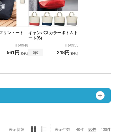
マリントート
キャンバスカラーボトムト
ート(S)
TR-0948
TR-0955
561円
248円
5位
(税込)
(税込)
表示切替
表示件数
40件
80件
120件