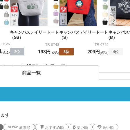
キャンバスデイリートート
キャンバスデイリートート
キャンバス
（SS）
（S）
(M)
-0125
TR-0748
TR-0749
円
193円
209円
2位
3位
4位
(税込)
(税込)
(税込)
トバッグ 横型 商品一覧
商品一覧
ります
新着順
おすすめ順
安い順
高い順