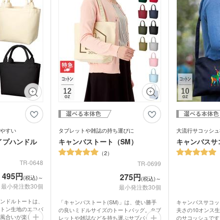
ブラー
記念品 マグカップ
記念
ステーショナ
よく映えます。価
ジナルグッズとし
す。
鉛筆・鉛筆
ペンセット・文具セット
消し
オリ
ェイスタオル
オリジナルハンカチタオル
オル
ス
記念品 バッグ
記念
ペン
ンドタオル
オリジナルマフラータオル
オリ
ーショナリ
記念品 ボールペン・筆記
記念
具
電波時計
スタオル
名入れタオル・粗品タオル
ノベ
立て・フォト
記念品 モバイルバッテリ
記念
テリー・充電
ー・充電器
タッチペン
タブ
ナルタオル
ケース・ネー
記念品 キーホルダー
記念
マウスパッド
PC
スマ
やすい
タブレットや雑誌の持ち運びに
大流行サコッシュ
ルスタンド
イヤホン・スピーカー
ロフ
イプハンドル
キャンバストート（SM）
キャンバスサ
ライト・LEDライト・懐中
非常持出袋
ラジ
2
電灯
日傘
TR-0648
TR-0699
マホケース
スマホリング
スマ
495円
275円
傘カバー・雨具
(税込)～
(税込)～
レクター
防犯ブザー・ホイッスル
アル
最小発注数30個
最小発注数30個
・タブレット
ラン
ンドルトートは、
ー・スプーン
オリジナル コースター
「キャンバストート(SM)」は、使い勝手
キャンバスサコッ
箱・
トン生地のエコバ
の良いミドルサイズのトートバッグ。タブ
夫さの10オンス
風合いが楽しめま
レットや雑誌などを持ち運ぶサブバッグに
のサコッシュです