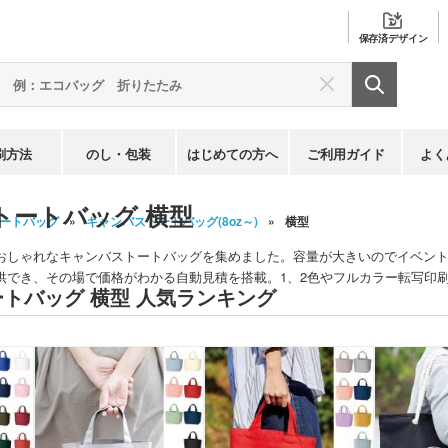
保存済
デザイン
刷方法
のし・包装
はじめての方へ
ご利用ガイド
よく
トートバッグ 横型
ートバッグ
キャンバストートバッグ(8oz～)
横型
おしゃれなキャンバストートバッグを集めました。容量が大きいのでイベン
供でき、その場で価格がわかる自動見積を搭載。1、2色やフルカラー転写印
トバッグ 横型 人気ランキング