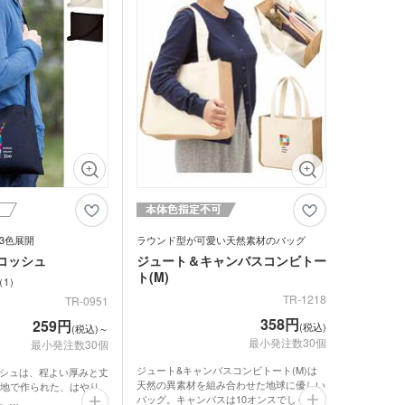
品 ボトル・水筒
格もお手頃なので、オリ
広く活用いただけます。
ての販売にもピッタリで
ゴム・修正テープ
ジナルミニハンカチタ
品 時計
ジナルスポーツタオル
品 タオル
ルティタオル
品 USBグッズ
レットケース
品 防災グッズ
クリーナー
ホクリーナー・マイク
3色展開
ラウンド型が可愛い天然素材のバッグ
ァイバークロス
コッシュ
ジュート＆キャンバスコンビトー
ト(M)
オ
1
TR-1218
TR-0951
ホ関連アクセサリー
358円
259円
(税込)
(税込)～
ミブランケット他
最小発注数30個
最小発注数30個
チボックス・お弁当
ジュート&キャンバスコンビトート(M)は
シュは、程よい厚みと丈
フードポット
天然の異素材を組み合わせた地球に優しい
生地で作られた、はやり
バッグ。キャンバスは10オンスでしっかり
。