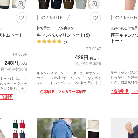
ンブラー・ア
台紙タンブラー（カスタム
プラ
ー
デザインタンブラー）
本革・レザー調ポーチ
フラ
バッグ
サコッシュ
マル
プ・磁器マグ
プラ
ガラスマグカップ
ステンレスボトル・マグボ
アル
バン
ンブラー
スマホショルダー・スマホ
トル
ボト
短納
グ・コットン
ント
持ち手のロープが爽やか
丸みのある持ち手
ポーチ
デニムバッグ
おし
ャツ(半袖・
オリジナルポロシャツ(半
オリ
ボトムトート
キャンバスマリントート(S)
厚手キャンバ
袖・長袖)
ドラ
グカップ
湯のみ
・プラスチッ
スープジャー・フードポッ
ミニ
トート
1
ト
ル
オーガニックコットンバッ
ト
ポリ
TR-0947
ノート・手帳
マグ
ンT・長袖Tシ
グ
オリジナルキッズウェア
オリ
TR-0955
429円
オリジナルグラス・ビアグ
ボト
(税込)～
248円
ラス
トル
最小発注数30個
(税込)
箋
ノベルティ付箋
短納
短納期エコバッグ・トート
バインダー・クリップボー
ルバッグ
フォ
最小発注数30個
バッグ・巾着
ド
厚手キャンバスパ
キャンバスマリントート(S)は、12オンス
名入れクリアファイル（箔
ドキ
しっかりした厚手
のコットン素材で作ったシンプルなデザイ
ート(S) は、ツ
ラー・ボトル
リアファイル
ッグ。自然素材の
押し・シルク）
の他
ンのトートバッグ。ロープの持ち手がアク
のマチ付きランチ
す。ハンドル(持
ペンケース・筆箱
ペン
セントになっています。ロゴ印刷でオリジ
を広く取れるのが
1色印刷
フ
1色印刷
フルカラー印刷
丸みのあるタイプ
ナルのバッグが制作できるので来店プレゼ
セントにオリジナ
ジェットストリーム
ボール
チで収納力もたっ
ー印刷
ントなどに活用できますね。OLさんのラ
立ちます。
ファイル
るバッグです。
ンチタイムのお出かけもかわいく持てるト
の持ち歩きに便利
・カードホル
ブッ
ケース・マルチケース
ートバッグです。
ルダー・革製
メタルキーホルダー・金属
木製
ランチタイムやち
れ
おり
タッチ・シャー
重宝します。ツー
製キーホルダー
キー
多色ペン
シャ
となり、ベーシッ
印鑑・印鑑ケース・スタン
電卓
なデザインは普段
ー
ー
壁掛けカレンダー
万年
ルダー・リフ
カラーに合わせ
プ
ッチ
ホルダー
ティバッグを制作
サインペン・筆ペン
マー