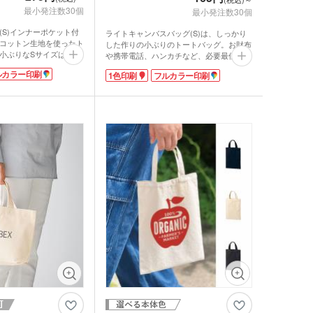
最小発注数30個
最小発注数30個
(S)インナーポケット付
ライトキャンバスバッグ(S)は、しっかり
コットン生地を使ったト
した作りの小ぶりのトートバッグ。お財布
小ぶりなSサイズは、ラ
や携帯電話、ハンカチなど、必要最低限の
、ちょっとそこまでのお
モノの持ち運びに便利です。近所への外出
ルカラー印刷
1色印刷
フルカラー印刷
す。
や散歩など、身軽に出掛けたいときにどう
は、スマホや小物を入れ
ぞ。
利。また、表面に付いた
クも他にはないこだわり
持ち手に付けていたキー
ースも、細く作られたフ
けられます。
したこだわりのトートバ
ルバッグを作ってみては
。