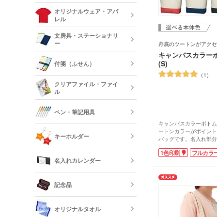
ステンレスタ
ルミタンブラ
デニムポーチ
オリジナルウェア・アパ
ランチトート
レル
陶器マグカッ
カップ
保冷・保温タ
文房具・ステーショナリ
コスメポーチ
ジュートバッ
ー
舟底のツートンがアクセ
オリジナルTシ
リネンバッグ
キャンバスカラー
長袖)
ステンレスマ
クリアボトル
(S)
付箋（ふせん）
クボトル
1
スクエアトー
メモ帳
オリジナルロ
クリアファイル・ファイ
ャツ
ル
水筒・魔法瓶
オリジナル付
ロープハンド
クリップ
ペン・筆記用具
キャンバスカラーボトムト
短納期タンブ
オリジナルク
ートンカラーがポイント
キーホルダー
クリーナー
バッグです。名入れ部分
特徴で、 本体色をアク
フリクション
1色印刷
フルカラ
ルの名入れがしっかり目
短納期クリア
名入れカレンダー
お弁当や携帯・小物など
カードケース
レザーキーホ
なコンパクトサイズで、
ダー・名刺入
多機能ペン(
ょっとそこまでのお供に
キーホルダー
記念品
プペン付など)
トンカラーがアクセント
クでありながら、お洒落
定規・メジャ
卓上カレンダ
反射板キーホ
使いにもピッタリ。企業
オリジナルタオル
レクターキー
て、ひと味違ったノベル
万年筆
してみませんか?