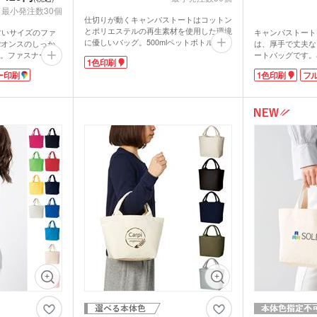
最小発注数30個
ウォーマー他
仕切りが動くキャンバストートはコットン
とポリエステルの再生素材を使用した環境
すいサイズのファ
キャンバストート
食料品・調味料（グルメギ
に優しいバッグ。500mlペットボトルがす
2オンスのしっか
は、厚手で丈夫な
菓子
フト・既製品）
っぽり入るランチバッグとして重宝するサ
。ファスナーは中
ートバッグです。
1色印刷
イズ感。仕切りは底面まで縫い合わせない
く、自転車に乗せ
ンチの持ち運びや
ー印刷
1色印刷
フ
ことで、物の大きさに応じて自由に位置を
しを防止。ベロ付
出かけに重宝しま
動かせます。嬉しい内ポケット付きで小物
、持ち手は肩に掛
インナーポケット
を分けて収納できます。
るのにとっても便
選べる4種類の本体色は落ち着いたトーン
可能。大きい名入
キーホルダーフッ
で幅広い年代にマッチしますよ。1色印刷
ます。アパレルの
ポイント。いつも
で名入れをしてオリジナルのランチバッグ
の物販品におすす
ホルダーやパスケ
作成に。再生素材を使用しているバッグは
無漂白のエコ素材
ックで楽々取り付
SDGsを意識した企業やイベントの記念品
り組みのアピールも
使いやすさを追求
として人気です。
ッグで、オリジナ
いかがでしょうか