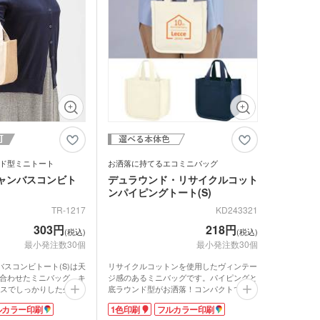
品 ボトル・水筒
ゴム・修正テープ
ジナルミニハンカチタ
品 時計
ジナルスポーツタオル
品 タオル
ルティタオル
品 USBグッズ
レットケース
ド型ミニトート
お洒落に持てるエコミニバッグ
ャンバスコンビト
デュラウンド・リサイクルコット
品 防災グッズ
クリーナー
ホクリーナー・マイク
ンパイピングトート(S)
ァイバークロス
TR-1217
KD243321
オ
303円
218円
(税込)
(税込)
ホ関連アクセサリー
最小発注数30個
最小発注数30個
バスコンビトート(S)は天
リサイクルコットンを使用したヴィンテー
ミブランケット他
合わせたミニバッグ。キ
ジ感のあるミニバッグです。パイピングと
チボックス・お弁当
ンスでしっかりした生地
底ラウンド型がお洒落！コンパクトで使い
フードポット
で天然素材のジュートは
やすいサイズ感でランチバッグや普段使い
ルカラー印刷
1色印刷
フルカラー印刷
材感でお洒落!裏はコー
にもお勧めです。