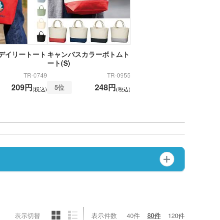
デイリートート
キャンバスカラーボトムト
ート(S)
TR-0749
TR-0955
209円
248円
5位
(税込)
(税込)
表示切替
表示件数
40件
80件
120件