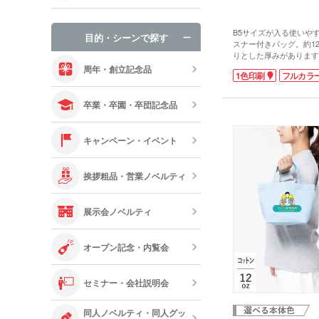
手袋・ネック
B5サイズが入る使いや
目的・シーンで探す
スナー付きバッグ。約1
オリジナルお
りとした厚みがあります
身が見えにくいだけでな
周年・創立記念品
1色印刷
フルカラ
た際などに荷物の飛び出
きなので容量たっぷりで
けられる長さです。
卒業・卒園・卒団記念品
1色・フルカラー印刷が
れで販促効果が期待でき
ノベルティやイベントで
キャンペーン・イベント
め。本体色ナチュラルは
なので、SDGsへの取
できます。
挨拶粗品・営業ノベルティ
展示会ノベルティ
オープン記念・内覧会
セミナー・会社説明会
同人ノベルティ・同人グッ