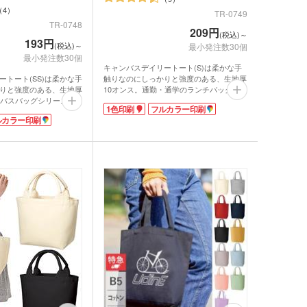
4
TR-0749
TR-0748
209円
(税込)～
193円
(税込)～
最小発注数30個
最小発注数30個
キャンバスデイリートート(S)は柔かな手
触りなのにしっかりと強度のある、生地厚
ートート(SS)は柔かな手
10オンス。通勤・通学のランチバッグにぴ
りと強度のある、生地厚
ったりのサイズです。気軽に持てる大きさ
ンバスバッグシリーズ。
1色印刷
フルカラー印刷
なので、日常使いのサブバッグとしても重
ハンカチなどの必要最低
ルカラー印刷
宝します。
びに便利なサイズのバッ
ベーシックカラーからトレンドのくすみカ
までのお出かけにぴった
ラーまで揃ったカラフルな色展開。企業カ
ラーやイベント・展示会のイメージカラー
からトレンドのくすみカ
にあわせて選ぶことができます。印刷面が
ラフルな色展開。企業カ
広いのでPR効果も抜群ですよ。
展示会のイメージカラー
とができます。印刷面が
も抜群ですよ。
ンバストートバッグ
～)
ア・ビニールポーチ
バッグ・レジかごバッ