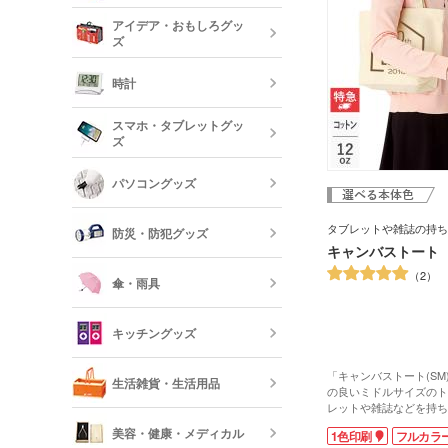
記念品 タン
短納期文房具・
アイデア・おもしろグッ
リー
ズ
クレヨン・色
オリジナルフ
記念品 グラ
時計
短納期ボール
オリジナルハ
スマホ・タブレットグッ
記念品 ステ
ズ
ー・文房具
時計
パソコングッズ
オリジナルバ
記念品 写真
モバイルバッ
フレーム
器
タブレットや雑誌の持ち
防災・防犯グッズ
短納期オリジ
キャンバストート（
記念品 印鑑
USBグッズ
ムペン・朱肉
スマホモバイ
2
傘・雨具
防災セット・
記念品 傘・
キッチングッズ
モバイル ス
傘
反射板・リフ
「キャンバストート(SM
生活雑貨・生活用品
短納期スマホ
の良いミドルサイズのト
グッズ
レットや雑誌などを持ち
箸・カトラリ
ぴったり。レッスンバッ
美容・健康・メディカル
1色印刷
フルカラ
す。印刷面が広いのでP