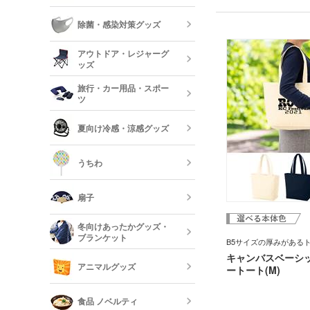
フォトフレー
ジナルエコバッグは、小
ーボード
能です。自然な風合いの
食器
除菌・感染対策グッズ
んなファッションにも合
ラルカラーと、選べて楽
美容・コスメ
ティッシュ・
をご用意しました。
アウトドア・レジャーグ
ッシュ
短納期キッチ
ッズ
名入れマスク
刷)
コスメポーチ
旅行・カー用品・スポー
収納グッズ
ツ
アウトドア 
ハンド・除菌
夏向け冷感・涼感グッズ
マスク(既製品
靴べら・バッ
トラベルグッ
レジャーバッ
うちわ
保冷剤・冷却
う
扇子
オリジナルう
冬向けあったかグッズ・
ブランケット
B5サイズの厚みがある
既製品扇子（
キャンバスベーシ
アニマルグッズ
ートート(M)
オリジナルブ
食品 ノベルティ