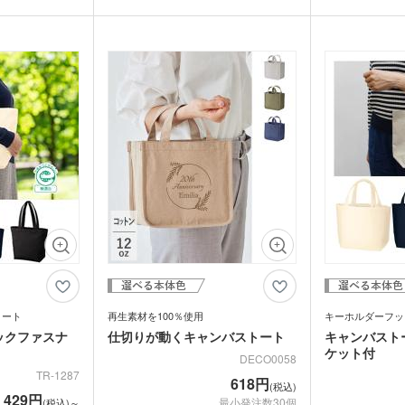
ム・ピクチャ
ティング加工して
ロットでも制作可
ブランドがファッションに取り入れてから
ライト・ランタン
ウェ
れも安心です。
コットン素材、ど
爆発的に人気が広がり、今も大流行中。口
キッチン 消耗品
キッ
ラウンド型でコロ
わせやすいナチュ
部分にはスナップボタンがついていて中身
幅広マチで自立し、
しい豊富なカラー
も安心。長めのハンドルは結んでもオシャ
健康グッズ
ミラ
ボックスティ
&お弁当を入れる
レになりますね。
掃除・洗濯グッズ
バス
です。ランチトー
ングッズ
オリジナルの名入れバッグは小ロットから
もお勧め。1色印
作れるので、展示会やイベント、セミナー
(オリジナル印
マスク(既製品)
マス
名入
す。オープン記念
などにもぴったりのノベルティです。
マスクケース
ベルティにいかが
刷)
ドライバー・工具
消臭
レジャーシート・折りたた
食器・調理器具
ラン
みチェア
関連グッズ
メディカル・エチケットグ
)
日傘(
ッズ
グハンガー他
ズ
カー用品
スポ
グ
マルチツール・双眼鏡他
パック・氷の
ハンディファン・ハンディ
クー
扇風機
ちわ
ノベルティうちわ
トート
再生素材を100％使用
キーホルダーフッ
名入れ扇子）
ックファスナ
仕切りが動くキャンバストート
キャンバストー
ケット付
DECO0058
ランケット
ノベルティブランケット
カイ
TR-1287
618円
(税込)
429円
最小発注数30個
(税込)～