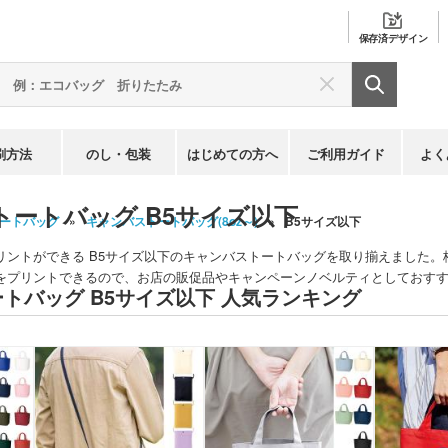
保存済
デザイン
刷方法
のし・包装
はじめての方へ
ご利用ガイド
よく
トートバッグ B5サイズ以下
ートバッグ
キャンバストートバッグ(8oz～)
B5サイズ以下
リントができる B5サイズ以下のキャンバストートバッグを取り揃えました
をプリントできるので、お店の販促品やキャンペーンノベルティとしておす
トバッグ B5サイズ以下 人気ランキング