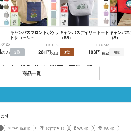
キャンバスフロントポケッ
キャンバスデイリートート
キャンバス
トサコッシュ
（SS）
（S）
-0125
TR-1082
TR-0748
円
281円
193円
2位
3位
4位
(税込)
(税込)
(税込)
トバッグ B5サイズ以下 商品一覧
商品一覧
ります
新着順
おすすめ順
安い順
高い順