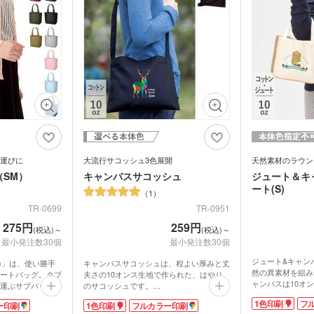
ブラー
記念品 マグカップ
記念
ステーショナ
鉛筆・鉛筆
ペンセット・文具セット
消し
オリ
ェイスタオル
オリジナルハンカチタオル
オル
ス
記念品 バッグ
記念
ペン
ンドタオル
オリジナルマフラータオル
オリ
ーショナリ
記念品 ボールペン・筆記
記念
具
電波時計
スタオル
名入れタオル・粗品タオル
ノベ
立て・フォト
記念品 モバイルバッテリ
記念
テリー・充電
ー・充電器
タッチペン
タブ
運びに
大流行サコッシュ3色展開
天然素材のラウン
ナルタオル
SM）
キャンバスサコッシュ
ジュート＆キ
ケース・ネー
記念品 キーホルダー
記念
マウスパッド
PC
スマ
ート(S)
ルスタンド
イヤホン・スピーカー
1
ロフ
TR-0699
TR-0951
ライト・LEDライト・懐中
非常持出袋
ラジ
電灯
日傘
275円
259円
(税込)～
(税込)～
マホケース
スマホリング
スマ
最小発注数30個
最小発注数30個
傘カバー・雨具
ジュート&キャン
レクター
防犯ブザー・ホイッスル
アル
)」は、使い勝手
キャンバスサコッシュは、程よい厚みと丈
・タブレット
然の異素材を組み
ートバッグ。タブ
夫さの10オンス生地で作られた、はやり
ラン
ャンバスは10オ
運ぶサブバッグに
のサコッシュです。
ー・スプーン
オリジナル コースター
箱・
感です。麻の一種
グにも重宝しま
中身が取り出しやすく、必要最低限の荷物
1色印刷
フ
ー印刷
1色印刷
フルカラー印刷
ざっくりとした素
R効果抜群。オリ
を入れる設計のサコッシュは、アウトドア