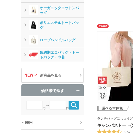
オーガニックコットンバ
ッグ
ポリエステルトートバッ
グ
ロープハンドルバッグ
短納期エコバッグ・トー
トバッグ・巾着
新商品を見る
価格帯で探す
～
円
円
ランチバッグにちょうど
～99円
キャンバストート(S
19