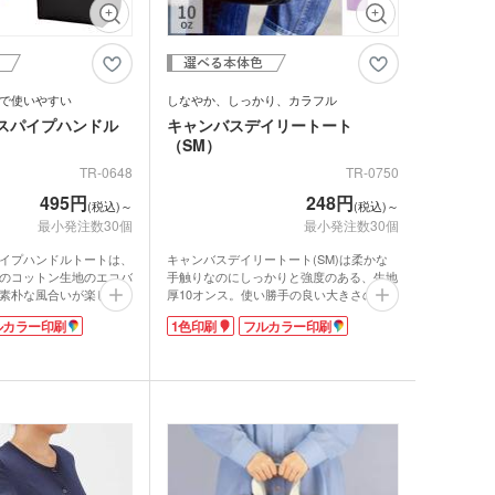
スチックタンブラー
ットポーチ
シェバッグ
スチックマグカップ・
ミボトル・マウンテン
ブーマグカップ
ル（カラビナ付）
期ポーチ
で使いやすい
しなやか、しっかり、カラフル
ゃれトートバッグ
ジナルドライTシャツ・
スパイプハンドル
キャンバスデイリートート
イウェア(半袖・長袖)
ボトル・ポケットボト
（SM）
TR-0648
TR-0750
エステルトートバッグ
ネット
ジナルユニフォーム
495円
248円
ルホルダー・ペットボ
(税込)～
(税込)～
最小発注数30個
最小発注数30個
ホルダー
期付箋（ふせん）
トフレーム
イプハンドルトートは、
キャンバスデイリートート(SM)は柔かな
ュメントファイル・そ
のコットン生地のエコバ
手触りなのにしっかりと強度のある、生地
素朴な風合いが楽しめま
厚10オンス。使い勝手の良い大きさの手さ
ファイル
ち手)は、パイプのように
げタイプです。500mlペットボトルが縦に
立て・トレイ
ルカラー印刷
1色印刷
フルカラー印刷
。持ちやすく、広めのマ
キレイに収納できる、小さすぎず大きすぎ
ペン(単色)
ぷり。デイリーに活躍す
ない使い勝手の良いサイズです。
ベーシックカラーからトレンドのくすみカ
クカバー・ルーペ・し
ラーまで揃ったカラフルな色展開。企業カ
キーホルダー・ウッド
ラーやイベント・展示会のイメージカラー
ホルダー
ープペン
にあわせて選ぶことができます。印刷面が
広いのでPR効果も抜群ですよ。
・レターカッター・ホ
カレンダー
キス他
カー・蛍光ペン