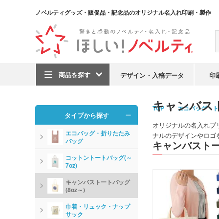
ノベルティグッズ・販促品・記念品のオリジナル名入れ印刷・製作
商品を探す
デザイン・入稿データ
印
キャンバス
TOP
エコバッグ・ト
タイプから探す
オリジナルの名入れプ
エコバッグ・折りたたみ
ナルのデザインやロゴ
バッグ
キャンバストー
コットントートバッグ(～
7oz)
キャンバストートバッグ
(8oz～)
巾着・リュック・ナップ
サック