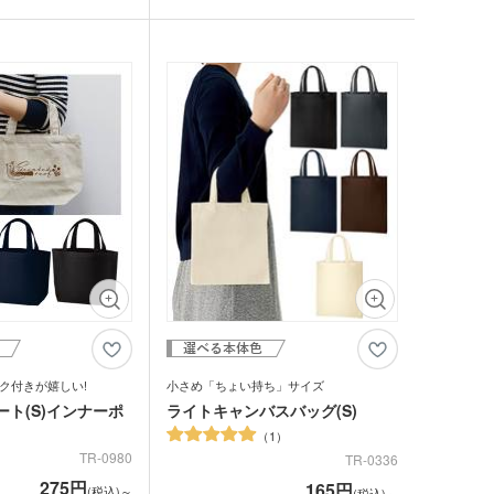
おり、ほつれも防ぎ水濡
リサイクルコットンは、紡績工場や縫製工
ットティッシュ
場で出る不要な生地から作られた、CO2や
チン雑貨
ンとした形がキュート。
電気、水などの排出・使用の削減に貢献す
350mlのペットボトル
るサスティナブルな生地です。こなれ感あ
ー
のにぴったりのサイズ感
るデザインは他と差が付くエコノベルティ
グッズ
トはもちろん普段使いに
グッズをお求めの方にぴったり！1色・フ
刷か転写印刷が可能で
ルカラー印刷が可能。カフェや飲食店のエ
クケース
れマスク(オリジナル印
やカフェのオリジナルノ
コキャンペーンにお勧めです。
でしょうか。
・芳香剤・アロマ
タン
UV対策)
ーツ
ルタオル
ク付きが嬉しい!
小さめ「ちょい持ち」サイズ
ト(S)インナーポ
ライトキャンバスバッグ(S)
1
ロ・湯たんぽ
TR-0980
TR-0336
275円
165円
(税込)～
(税込)～