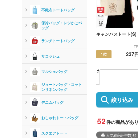
不織布トートバッグ
保冷バッグ・レジかごバ
ッグ
キャンバストート(S)
ランチトートバッグ
TR
237
1位
サコッシュ
キャンバストー
マルシェバッグ
ジュートバッグ・コット
ンリネンバッグ
絞り込み
デニムバッグ
おしゃれトートバッグ
52
件の商品があ
スクエアトート
人気
(販売件数)
順