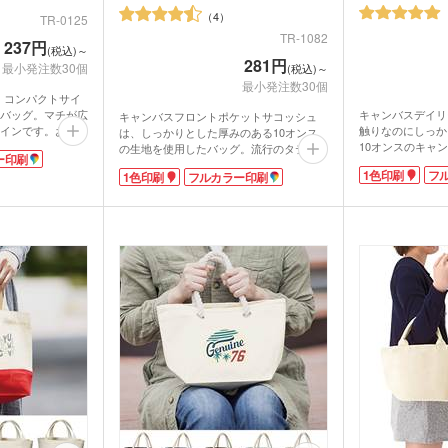
4
TR-0125
TR-1082
237円
(税込)～
281円
最小発注数30個
(税込)～
最小発注数30個
は、コンパクトサイ
バッグ。マチが広
キャンバスデイリ
キャンバスフロントポケットサコッシュ
インです。お弁当
触りなのにしっか
は、しっかりとした厚みのある10オンス
いかが。しっかり
10オンスのキャ
の生地を使用したバッグ。流行のタテ型形
ー印刷
0%のナチュラルな
お財布やスマホ、
状でスタイリッシュさを演出します。外側
1色印刷
フ
1色印刷
フルカラー印刷
ラーバリエーショ
限のモノの持ち運
にはポケットが付いており、小型のタブレ
ラーやイベント・
グ。ちょっとそこ
ットも入れられる優秀アイテム。口元はホ
にあわせてバッグ
りです。
ックで留められるので、中身が飛び出しに
ベーシックカラー
くく安心です。
果も抜群。社名や
ラーまで揃ったカ
カラーは年代や性別を選ばない3色をご用
ナルエコバッグ
ラーやイベント・
意。表面と裏面のうちお好きな方へ名入れ
能です。
にあわせて選ぶこ
も可能です。シンプルなデザインなので、
広いのでPR効果
ロゴマークやフルカラーの印刷がよく映え
ます。ノベルティだけでなく、音楽イベン
トなどのオリジナルグッズとしてもおすす
めの商品です。
折りたたみバ
コットントートバッグ(～
キャ
7oz)
(8oz
ーチ
ポリエステルポーチ
クリ
ク・ナップサ
保冷
不織布トートバッグ
グ