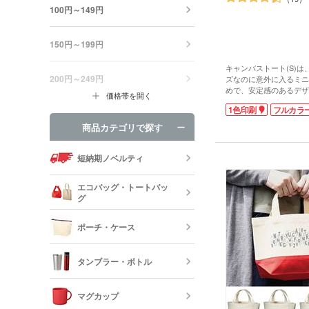
100円～149円
150円～199円
キャンバストート(S)
200円～249円
ズなのに意外に入るミニ
めで、安定感のあるデザ
価格帯を開く
や小物などの持ち歩きに
1色印刷
フルカラ
した生地でコットン10
風合いが楽しめます。カ
商品カテゴリで探す
ンが豊富なので、企業カ
展示会のイメージカラー
を選ぶことができます。
短納期ノベルティ
印刷面が広いためPR効
ロゴを名入れしたオリジ
エコバッグ・トートバッ
は、小ロットでも制作可
グ
ポーチ・ケース
エコバッグ・
ッグ
タンブラー・ボトル
キャンバスポ
巾着・リュッ
マグカップ
ック