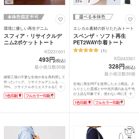
環境に優しい再生デニム
エシカル素材の折りたたみトート
スフィア・リサイクルデ
スペンザ・ソフト再生
ニム2ポケットトート
PET2WAY巾着トート
1
KD231001
493円
KD243361
(税込)
328円
最小発注数30個
(税込)
最小発注数30個
縫製工場の不要な生地や糸を再利用して
作ったバッグ。リサイクルデニムを
生地に再生PETを使用したエコ商品。さ
70%、リサイクルポリエステルを30%使
らりとした質感とやや光沢感のある生地
用しています。約10.5オンスの生地厚
が上品な印象です。使わない時に畳んで
1色印刷
フルカラー印刷
で、深みのあるインディゴカラーが魅
おけるゴムバンド付き。持ち手は肩掛け
力。フロントの2つのポケットは文庫本
1色印刷
フルカラー印刷
可能な長さです。底マチがあり、かさば
も入る大きめサイズで、パッと取り出し
る衣類も入れやすいサイズ感。キュッと
たいスマホを入れるのに便利です。
口を絞れる巾着型バッグは、中身が見え
ポケット面に名入れでき、おしゃれなオ
ず・飛び出さないから安心！フリルのよ
リジナルバッグが作れます。アパレルシ
うな見た目の可愛さから、アパレルショ
ョップのオープン記念や美容サロンの周
ップやサロンの記念品制作に人気です。
年記念の品におすすめ。環境に優しいエ
コ商品は、SDGsに取り組む企業のブラ