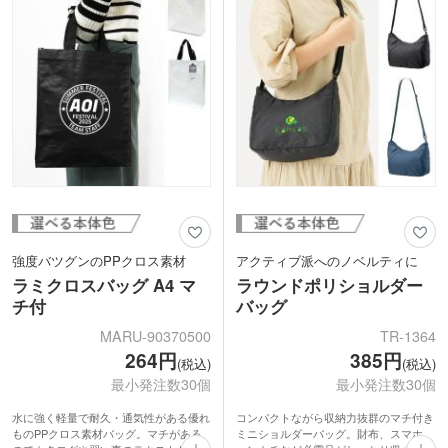
します。
強度バツグンのPPクロス素材
アクティブ派へのノベルティに
ラミクロスバッグ A4 マ
ラウンドポリショルダー
チ付
バッグ
MARU-90370500
TR-1364
264円
385円
(税込)
(税込)
最小発注数30個
最小発注数30個
水に強く軽量で耐久・通気性がある優れ
コンパクトながら収納力抜群のマチ付き
ものPPクロス素材バッグ。マチがある
ミニショルダーバッグ。財布、スマホ、