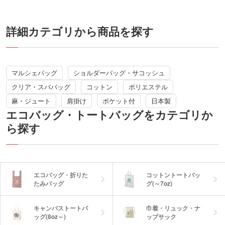
で急に荷物が増えたときも安心。しっと
りなめらかな触り心地の生地は、シワが
戻りやすいこだわりの素材を使用してい
ます。
詳細カテゴリから商品を探す
小売店での販売実績もある商品でクオリ
ティが高く、販売用としてもオススメの
アイテムです。
※動画の商品はクルリト フラットバッグ
です
マルシェバッグ
ショルダーバッグ・サコッシュ
クリア・スパバッグ
コットン
ポリエステル
麻・ジュート
肩掛け
ポケット付
日本製
エコバッグ・トートバッグをカテゴリか
ら探す
エコバッグ・折りた
コットントートバッ
たみバッグ
グ(～7oz)
キャンバストートバ
巾着・リュック・ナ
ッグ(8oz～)
ップサック