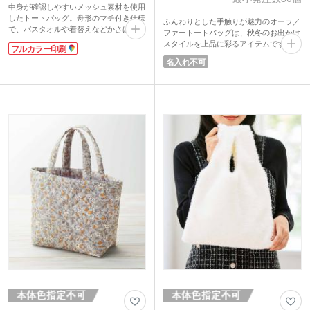
中身が確認しやすいメッシュ素材を使用
したトートバッグ。舟形のマチ付き仕様
ふんわりとした手触りが魅力のオーラ／
で、バスタオルや着替えなどかさばる荷
ファートートバッグは、秋冬のお出かけ
物も余裕をもって収納できる約14Lの大
スタイルを上品に彩るアイテムです。柔
フルカラー印刷
容量サイズです。硬めでしっかりとした
らかなファー素材がコーディネートに季
名入れ不可
生地感のため、自立可能。通気性と水は
節感と華やかさをプラス。
けに優れており、ビーチバッグやスパ、
マチ付きで見た目以上の収納力があり、
ジムバッグなど、さまざまなレジャーシ
財布やポーチなどもすっきり収まりま
ーンで活躍します。持ち手は肩掛けがで
す。開口部にはマグネットボタンを採用
きる長さで、持ち運びしやすく使い勝手
し、荷物の出し入れもスムーズ。
も良好です。
休日のショッピングやカフェ巡りなど、
表面にはフルカラーで印刷が可能！お好
リラックスしたシーンにぴったりです。
きなデザインでオリジナリティの高いメ
上品さと実用性を兼ね備えたトートバッ
ッシュバッグを製作できます。
グをノベルティでお探しの方におすす
め。