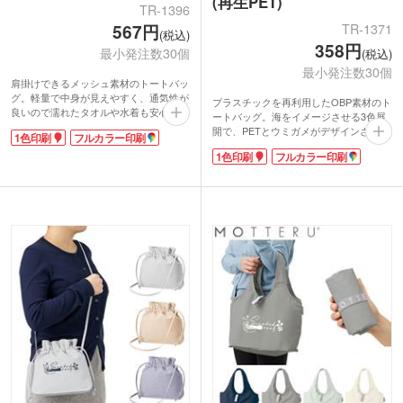
(再生PET)
TR-1396
TR-1371
567円
(税込)
358円
最小発注数30個
(税込)
最小発注数30個
肩掛けできるメッシュ素材のトートバッ
グ。軽量で中身が見えやすく、通気性が
プラスチックを再利用したOBP素材のト
良いので濡れたタオルや水着も安心して
ートバッグ。海をイメージさせる3色展
収納できます。口元は巾着仕様で中身の
開で、PETとウミガメがデザインされた
1色印刷
フルカラー印刷
飛び出しも防止。A4サイズでデイリー
OBP専用のネームタグが付いています。
にも使え、外ポケットはスマホなどをい
1色印刷
フルカラー印刷
肩掛けできるハンドルは爽やかな印象の
れておくのに便利。マチ付きなのでかさ
ネイビー。舟形の底マチでA4サイズがす
張るものもまとめて入り、ファミリーで
っぽり収まります。
のプールやレジャーにお勧めです。
1色・フルカラー印刷でオリジナルバッ
ポケットにシルク1色印刷か転写印刷フ
グを作れます。印刷面が広く販促効果も
ルカラーのオリジナル印刷が可能。夏の
抜群です。SDGsイベントのプレゼント
イベントやキャンペーンノベルティにお
や、企業主催のキャンペーン特典など、
勧めです。
幅広くご利用いただけます。
【OBPとは？】
オーシャンバウンドプラスチックの略称
で、海岸から約50km以内の内陸部に廃
棄されているプラスチックのこと。
放置していると海に流出して海洋汚染の
原因になりうるプラスチックごみを再利
用することで環境汚染を軽減できること
で注目されています。