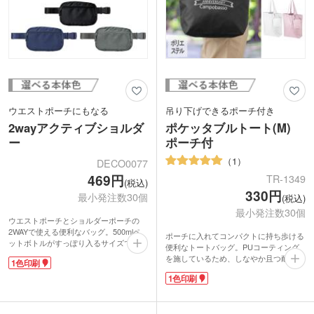
ウエストポーチにもなる
吊り下げできるポーチ付き
2wayアクティブショルダ
ポケッタブルトート(M)
ー
ポーチ付
1
DECO0077
469円
TR-1349
(税込)
330円
最小発注数30個
(税込)
最小発注数30個
ウエストポーチとショルダーポーチの
2WAYで使える便利なバッグ。500mlペ
ポーチに入れてコンパクトに持ち歩ける
ットボトルがすっぽり入るサイズです。
便利なトートバッグ。PUコーティング
外側にはスマホが入るファスナーポケッ
を施しているため、しなやか且つ耐久性
1色印刷
トが、内側には小物の整理に便利な2つ
のある生地に仕上がっています。肩掛け
のメッシュポケット付き。肩に負担が掛
1色印刷
ができできる程よいサイズ感。マチ付き
かりづらい幅広のショルダー紐は長さ調
です。付属のポーチはストラップ付。バ
節可能です。
ッグのハンドルに吊るして持ち歩くこと
ナイロン素材で軽量なので、普段使いは