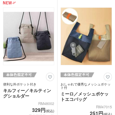
以上の収納力を発揮します。口元はスナ
カーキ、ブルーの5色取混ぜで、トレン
ップボタン付きで中身が見えにくく、持
ド感のある装いを演出します。
ち歩きも安心。
側面のレザー風部分と本体に1色印刷が
おしゃれさと実用性を兼ね備えたミニシ
可能。アパレルの購入特典やショップノ
ョルダーは秋冬シーズンのノベルティや
ベルティに最適です。
販促品としてもおすすめのアイテムで
す。
便利な外ポケット付き
おしゃれで優秀なメッシュポケッ
ト付
キルフィー／キルティン
ミーロ／メッシュポケッ
グショルダー
トエコバッグ
RM48002
RM47015
329円
(税込)
251円
(税込)