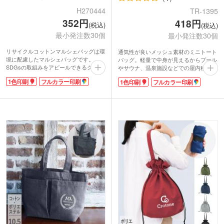
H270444
TR-1395
352円
418円
(税込)
(税込)
最小発注数30個
最小発注数30個
リサイクルコットンマルシェバッグは環
通気性が良いメッシュ素材のミニトート
境に配慮したマルシェバッグです。
バッグ。軽量で中身が見えるからプール
SDGsの取組みをアピールできるグッズ
やサウナ、温泉施設などでの屋内移動時
に最適です。リサイクルコットン特有の
にもおすすめです。外ポケット付きで小
1色印刷
フルカラー印刷
1色印刷
フルカラー印刷
生地で優しい風合い。肩掛けできる長い
物が収納できて便利。マチがあるのでボ
持ち手で荷物が多くなってもラクに持て
トルやタオルなども入り、見た目以上に
ます。印刷面が大きいのでロゴ印刷が目
収納力があります。普段のお出かけにも
立ちます。薄めの約5オンスの生地で軽
活躍する使いやすいサイズ感です。
く、折りたたみ時は間口中央の紐で縛れ
ポケット部分にはシルク1色印刷か転写
ばコンパクトに携帯も可能です。
印刷フルカラーで名入れが可能。オリジ
グレー・ダークグレー・ブルーの3色か
ナルロゴを入れて夏のイベントやキャン
ら選べ、幅広い層の方に使っていただけ
ペーンにいかがでしょうか。
ます。
印刷は1色・フルカラー印刷に対応。
ecoを意識したショップのエコバッグや
イベント記念のオリジナルマルシェバッ
グを製作できます。
動画提供 : favorist_廣川株式会社