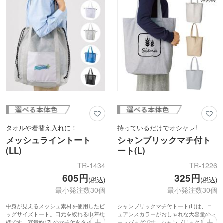
ンディングにも貢献します。
タオルや着替え入れに！
持っているだけでオシャレ!
メッシュライントート
シャンブリックマチ付ト
(LL)
ート(L)
TR-1434
TR-1226
605円
325円
(税込)
(税込)
最小発注数30個
最小発注数30個
中身が見えるメッシュ素材を使用したビ
シャンブリックマチ付トート(L)は、ニ
ッグサイズトート。口元を絞れる巾着仕
ュアンスカラーがおしゃれな大容量のト
様です。容量約17Lのマチ付きタイプ
ートバッグです。シャンブリックとは、