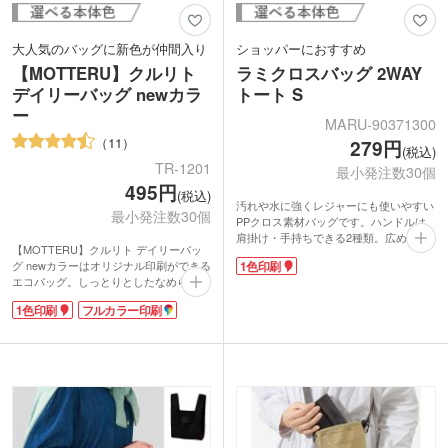
大人気のバッグに新色が仲間入り
ショッパーにおすすめ
【MOTTERU】クルリト
ラミクロスバッグ 2WAY
デイリーバッグ newカラ
トート S
ー
MARU-90371300
11
279円
(税込)
TR-1201
最小発注数30個
495円
(税込)
汚れや水に強くレジャーにも使いやすい
最小発注数30個
PPクロス素材バッグです。ハンドルは
肩掛け・手持ちできる2種類。広めの底
【MOTTERU】クルリト デイリーバッ
マチでプラホック付き。中身が見えませ
グ newカラーはオリジナル印刷ができる
1色印刷
ん。耐久性があり、重い荷物も楽々持ち
エコバッグ。しっとりとしたなめらかな
運びできます。
触り心地で、シワが戻りやすくキレイな
オリジナルデザインでオシャレなバッグ
1色印刷
フルカラー印刷
まま使えます。クルリとたためば手のひ
を製作できます。入会・購入特典など、
らサイズのコンパクトに。折り畳み用の
ブランドロゴを印刷して長く使ってもら
ゴムバンドは縫い付けられているので無
えるノベルティを作りませんか？クリ
くす心配がありません。レジ袋型でかさ
ア・ホワイト・ブラック・ブルー・ライ
ばる荷物もすっきり収納。一度使うと他
トブラウンの5色から選べます。
のエコバッグに戻れませんよ!
小売店での販売実績もある商品。ロゴ印
刷したオリジナルバッグは特別感がある
ノベルティになること間違いなしです。