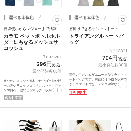
中でもスフィアシリーズの製品は不要な
生地を色ごとに分類し加工。染め直しを
行わないため水質汚染を最小限に抑え、
より環境に配慮し生産されています。
普段使いからレジャーまで活躍
肩掛けできるオシャレトート
カラモ ペットボトルホル
トライアングルトートバ
ダーにもなるメッシュサ
ッグ
コッシュ
NEE3861
R1109201
704円
(税込)
296円
最小発注数30個
(税込)
最小発注数60個
三角のフォルムがユニークなフラットト
ートバッグです。前面には小物を収納で
軽やかなメッシュ素材で仕上げた使い勝
きるポケット付き。スマホや鍵などの出
手の良いサコッシュです。スマートフォ
し入れもスムーズです。内側には仕切り
ンや財布、鍵などをすっきり収納できる
1色印刷
もあります。長めのハンドルで肩掛け
サイズ感でちょっとしたお出かけにぴっ
名入れ不可
OK！通勤・通学はもちろん、休日のお
たり。
出かけにも活躍してくれます。耐荷重は
さらにペットボトルホルダーとしても使
約10㎏もあるので、お買い得の重いお米
える便利な仕様で、外出時の水分補給に
やペットボトルを買ったときでも安心で
も対応します。外側にはオープンポケッ
すよ。
ト付きで小物の出し入れもスムーズ。ボ
OPP個包装でコンパクト。手渡しやすく
タン付きで中身が飛び出しにくく安心で
ノベルティにおススメです。1色の名入
す。日常からアウトドアまで幅広く活躍
れロゴ印刷に対応しています。