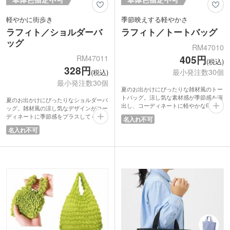
軽やかに街歩き
季節映えする軽やかさ
ラフィト／ショルダーバ
ラフィト／トートバッグ
ッグ
RM47010
RM47011
405円
(税込)
328円
最小発注数30個
(税込)
最小発注数30個
夏のお出かけにぴったりな雑材風のトー
トバッグ。涼し気な素材感が季節感を演
夏のお出かけにぴったりなショルダーバ
出し、コーディネートに軽やかな印象を
ッグ。雑材風の涼し気なデザインがコー
プラスしてくれます。ランチバッグとし
ディネートに季節感をプラスしてくれま
名入れ不可
て使いやすいサイズ感ながら、しっかり
す。スマホや小ぶりのお財布など必要な
名入れ不可
マチ付きで見た目以上の収納力も魅力。
ものをすっきり収納できる使いやすいサ
ファスナー付きなので中身が見えにくく
イズ感も魅力。メイン収納はもちろん外
安心して持ち歩けます。毎日のランチタ
ポケットにもファスナーが付いているの
イムやちょっとしたお出かけなど、夏の
で、小物の持ち歩きも安心です。
さまざまなシーンで活躍する便利なトー
軽やかな見た目で普段使いしやすく、ち
トバッグです。
ょっとしたお出かけや旅行先のサブバッ
グとしても活躍する夏にうれしいショル
ダーバッグです。