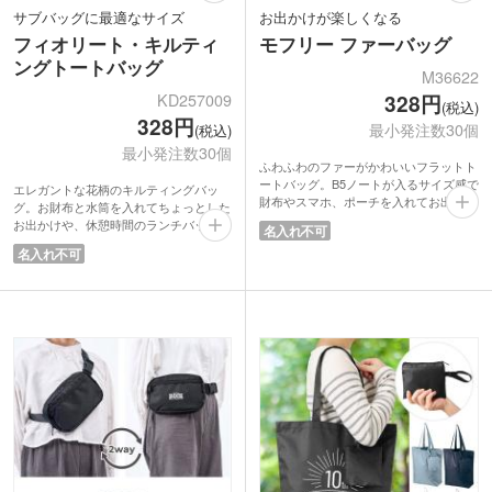
サブバッグに最適なサイズ
お出かけが楽しくなる
フィオリート・キルティ
モフリー ファーバッグ
ングトートバッグ
M36622
KD257009
328円
(税込)
328円
最小発注数30個
(税込)
最小発注数30個
ふわふわのファーがかわいいフラットト
ートバッグ。B5ノートが入るサイズ感で
エレガントな花柄のキルティングバッ
財布やスマホ、ポーチを入れてお出かけ
グ。お財布と水筒を入れてちょっとした
用バッグに最適です。片方の持ち手を反
お出かけや、休憩時間のランチバッグ用
名入れ不可
対側の持ち手にさし込めばワンハンドル
途におすすめのサイズです。手提げタイ
名入れ不可
に。その日の気分でバッグスタイルを変
プなのでサブバッグにも。キルティング
えられます。アクセントにもなるファー
でやや厚みがあるため自立します。デス
バッグはひとつ持っているとファッショ
クやロッカー、洗面台などで置きやすく
ンスタイルの幅が広がります。
中身が取り出しやすいのがポイントで
毛足が長いファーは何度も触りたくなる
す。女性向けイベントやサロンなどの来
心地よさ。シマエナガのデザインのパッ
店特典などにいかがでしょうか。
ケージで配布時に注目を集めること間違
いなし！