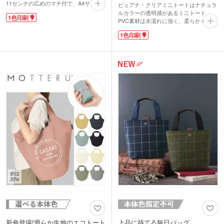
11センチの広めのマチ付で、A4サイズ
ピュアナ・クリアミニトートはナチュラ
の書類やカタログはもちろん、スポーツ
ルカラーの透明感があるミニトート。
1色印刷
時の着替えなど、かさばる荷物もすっき
PVC素材は水濡れに強く、柔らかく丈夫
り持ち運べます。
です。透明度が高いので中身が綺麗に見
1色印刷
シャンブリックとは、シャンブレーとフ
え、高見え効果も!底マチもあり自立し
ァブリックを組み合わせた造語。布地を
ます。ちょっとした外出にもさっと持ち
糸として再利用した再生ファブリックを
歩けるサイズ感。持ち手とパイピングに
使用しているので、ナチュラル志向の方
異素材を組み合わせたデザインはナチュ
にもおすすめです。風合いのある生地
ラルでスタイリッシュです。
は、他とは違う、おしゃれな販促バッグ
メール便対応サイズなのでDMと一緒に
を作りたい方にぴったり。印刷範囲が大
送付可能。1色でロゴ印刷をすればお洒
きいので、PR効果も期待できます。
落なノベルティ作製ができます。美容や
コスメのキャンペーン、生活雑貨やイン
テリアの来場特典にお勧めです。
新色登場!滑らか生地のエコトート
上品に持てる毎日バッグ