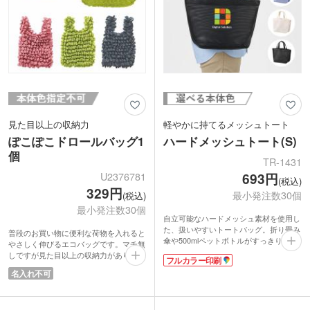
見た目以上の収納力
軽やかに持てるメッシュトート
ぽこぽこドロールバッグ1
ハードメッシュトート(S)
個
TR-1431
U2376781
693円
(税込)
329円
最小発注数30個
(税込)
最小発注数30個
自立可能なハードメッシュ素材を使用し
た、扱いやすいトートバッグ。折り畳み
普段のお買い物に便利な荷物を入れると
傘や500mlペットボトルがすっきり収ま
やさしく伸びるエコバッグです。マチ無
る小ぶりなサイズ感で、日常のお出かけ
しですが見た目以上の収納力がありま
フルカラー印刷
にも便利です。舟形のマチ付き仕様によ
す。使わない時はコンパクトにまとまる
名入れ不可
り、見た目以上の収納力を実現。通気性
のでバッグに入れていてもかさばりませ
に優れたメッシュ素材のため、水場のレ
ん。毎日の買い物や予備バッグとして活
ジャーやスパバッグとしても活躍しま
躍するエコバッグです。
す。軽やかな印象で、季節を問わず使い
ピンク・グリーン・グレーの3色取混ぜ