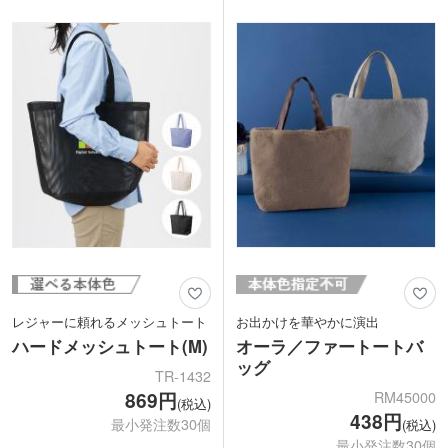
やすいアイテムです。
でお届け。どの色も日常使いしやすいカ
表面にはフルカラーで印刷が可能！お好
ラーです。筒形のクリアケース入りで陳
きなデザインでオリジナリティの高いメ
列展示がしやすくノベルティにぴった
ッシュバッグを製作できます。
り。
レジャーに頼れるメッシュトート
お出かけを華やかに演出
ハードメッシュトート(M)
オーラ／ファートートバ
ッグ
TR-1432
RM45000
869円
(税込)
438円
最小発注数30個
(税込)
最小発注数30個