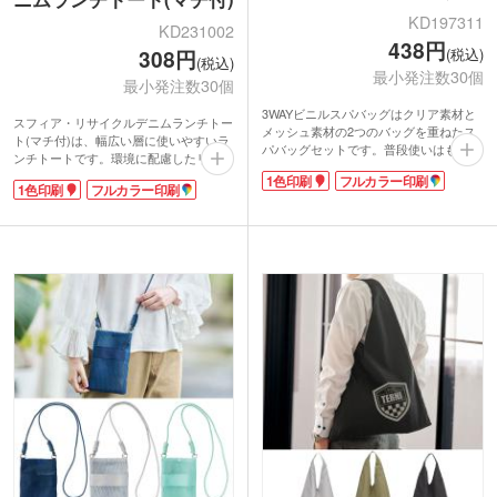
KD197311
KD231002
438円
(税込)
308円
(税込)
最小発注数30個
最小発注数30個
3WAYビニルスパバッグはクリア素材と
スフィア・リサイクルデニムランチトー
メッシュ素材の2つのバッグを重ねたス
ト(マチ付)は、幅広い層に使いやすいラ
パバッグセットです。普段使いはもちろ
ンチトートです。環境に配慮したリサイ
ん濡れたものの持ち運びにも便利。温
クルデニムの素材は、SDGs活動をアピ
1色印刷
フルカラー印刷
泉・プールへのお出かけの際に持ち込み
1色印刷
フルカラー印刷
ールできます。中身が透けない10.5オン
用品をまとめたり、お家の化粧品や美容
ス生地。お弁当やマイボトルを入れるの
グッズの整理にも。フレキシブルに使え
にちょうどいい大きさです。ポーチやお
ます。
財布・スマホを入れてお昼休みや近所へ
印刷は1色印刷、フルカラー印刷からお
のお買い物にも使いやすさバツグンです
選びいただけます。ロゴを印刷すれば、
よ。
思わず持ち歩きたくなるおしゃれなノベ
1色・フルカラー転写印刷ができノベル
ルティの作成が可能です。美容関係・リ
ティ配布もしやすい1枚ずつポリ袋入
ラクゼーション・ネイルサロンの開店記
り。リサイクルデニムの説明が添付され
念や周年記念・キャンペーンにおすすめ
ていますので、環境活動のアピールもで
です。
きます。
【リサイクルデニムとは?】
紡績工場で発生した不要な生地を紡ぎ直
したサスティナブルな繊維で作られたデ
ニム。着色済みの糸を使用するため染料
や水の使用量が通常のデニムと比べ少な
く、原材料も削減できます。