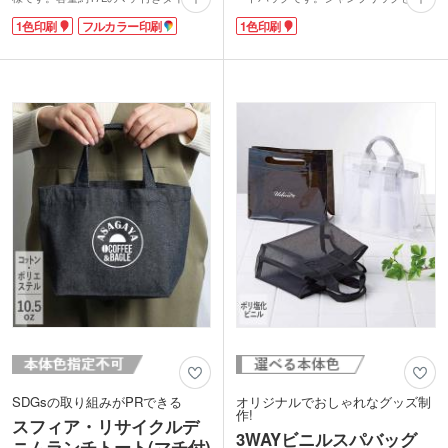
で、バスタオルと着替えなどかさばるも
シャンブレーとファブリックを組み合わ
1色印刷
フルカラー印刷
1色印刷
のも入れられます。ジムバッグや水場の
せた造語。布地を糸として再利用した再
レジャーでの使用におすすめ！持ち手は
生ファブリックを使用しているので、ナ
肩掛けができる長さで、荷物が重くても
チュラル志向の方にもおすすめの商品で
安心。スマホなどを入れられる便利な外
す。
ポケット付きです。
マチも付いていて肩掛けができるので、
ポケット部分にオリジナル印刷が可能。
たくさん荷物のある日に大活躍!印刷面
ジムやスポーツ施設の契約特典やオリジ
も大きいので、お店のロゴなどばっちり
ナルグッズ制作にいかがでしょうか。
アピールできますね。おしゃれなシャン
ブリック生地で、他と差のつくオリジナ
ルバッグを作ってみませんか。
SDGsの取り組みがPRできる
オリジナルでおしゃれなグッズ制
作!
スフィア・リサイクルデ
3WAYビニルスパバッグ
ニムランチトート(マチ付)