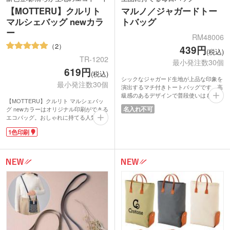
【MOTTERU】クルリト
マルノ／ジャガードトー
マルシェバッグ newカラ
トバッグ
ー
RM48006
2
439円
(税込)
TR-1202
最小発注数30個
619円
(税込)
シックなジャガード生地が上品な印象を
最小発注数30個
演出するマチ付きトートバッグです。高
級感のあるデザインで普段使いはもちろ
【MOTTERU】クルリト マルシェバッ
ん、ランチトートやちょっとしたお出か
名入れ不可
グ newカラーはオリジナル印刷ができる
けにもぴったり。収納力のあるマチ付き
エコバッグ。おしゃれに持てる人気のマ
仕様でお弁当や小物をすっきり持ち運べ
ルシェ型で、かさばる荷物がたっぷり入
ます。口元はマグネットボタンが付いて
1色印刷
る丸底タイプです。コンパクトに折りた
いて、中身が見えにくく開閉もスムー
たんで携帯できるので急に荷物が増えた
ズ。
ときも安心。しっとりなめらかな触り心
企業やショップのノベルティ、販促品、
地の生地は、シワが戻りやすいこだわり
記念品としてはもちろん、キャンペーン
の素材を使用しています。
の景品にもおすすめ。毎日使いやすいデ
小売店での販売実績もある商品。ロゴ印
ザインで幅広い世代に喜ばれるトートバ
刷のオリジナルバッグは特別感があるノ
ッグです。
ベルティに。販売用にもおススメです。
※動画の商品はクルリト フラットバッグ
です