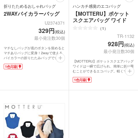
折りたためるおしゃれバッグ
ハンカチ感覚のエコバッグ
2WAYバイカラーバッグ
【MOTTERU】ポケット
スクエアバッグ ワイド
U2374371
1
329円
(税込)
TR-1132
最小発注数30個
928円
(税込)
マチなしバッグが底のボタンを留めると
最小発注数30個
マチありバッグに変身！2wayで使える
バイカラーの折りたたみバッグです。し
【MOTTERU】ポケットスクエアバッグ
っかりした厚手のポリエステル生地で中
ワイドは一瞬で広げられ、簡単に折り畳
1色印刷
に物を入れても透けません。マチなしは
むことができるエコバッグ。軽くて丈夫
B4サイズが縦に入る大きさなので、展
なリップストップ生地を使用していま
示会やセミナーの資料入れにおすすめで
1色印刷
す。15面プリーツ加工が入っていて折り
す。
目に沿って畳めば、折り畳みの面倒くさ
持ち手がレザー調でスタイリッシュ。オ
さも解消!ハンカチみたいにコンパクト
シャレなくすみ色のバイカラー4色取混
になります。底マチはレジ袋と同じ設
ぜでお届けします。1色印刷でオリジナ
計。2リットルのペットボトルが4本入る
ルのバッグが作成できますよ。
約16Lの大容量もポイントです。
安心の抗菌・防臭加工生地で衛生面も安
心のエコバッグ。2019年度にグッドデザ
イン賞を受賞しました。
バッグの左右下にショップ名など1色ロ
ゴ印刷が可能で、オリジナルグッズや記
念品などに活用できます。メール便で送