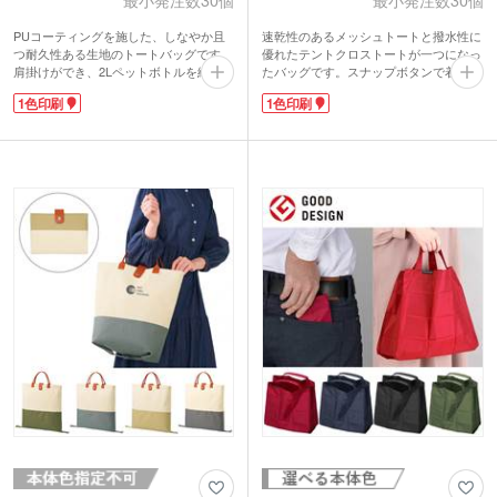
PUコーティングを施した、しなやか且
速乾性のあるメッシュトートと撥水性に
つ耐久性ある生地のトートバッグです。
優れたテントクロストートが一つになっ
肩掛けができ、2Lペットボトルを縦に入
たバッグです。スナップボタンで着脱で
れても余裕のあるサイズ感。マチ付きで
き、用途に合わせて2種類のトートバッ
1色印刷
1色印刷
す。付属のストラップ付ポーチに入れて
グとしても使えます。底面はマチ付き。
コンパクトに持ち歩けます。バッグのハ
2Lペットボトルが3本も入る大きめサイ
ンドルに吊るせて持ち運べる嬉しい仕様
ズで、荷物が多くなりがちなレジャーシ
です。
ーンで大活躍！
バッグとポーチに1色名入れができま
テントクロストートに1色で名入れでき
す。お店やブランド名、キャラクターな
ます。印刷範囲が広いので、ショップ名
どのロゴ印刷でオリジナルバッグを製作
やブランドロゴを名入れすれば宣伝効果
できます。ノベルティや購入特典、オー
が高まりますよ。レジャー施設のノベル
プン記念など様々な業界や案件でご提案
ティや、サウナ施設の周年記念品などに
いただけます。
おすすめです。