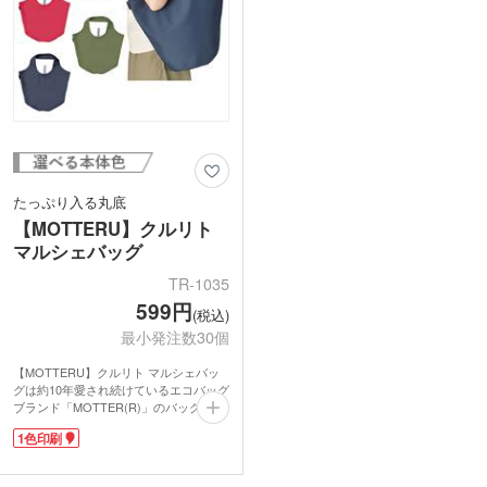
れるサイズなので直接渡せないお客様へ
のノベルティにも大活躍します。
たっぷり入る丸底
【MOTTERU】クルリト
マルシェバッグ
TR-1035
599円
(税込)
最小発注数30個
【MOTTERU】クルリト マルシェバッ
グは約10年愛され続けているエコバッグ
ブランド「MOTTER(R)」のバッグに名
入れができるアイテム。おしゃれに持て
1色印刷
る人気のマルシェ型で、かさばる荷物が
たっぷり入る丸底タイプです。
コンパクトに折りたたんで携帯できるの