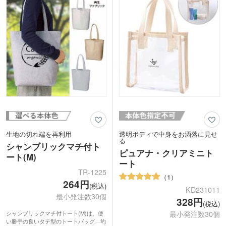
生地の切れ端を再利用
透明ボディで中身をお洒落に見せ
る
シャンブリックマチ付ト
ピュアナ・クリアミニト
ート(M)
ート
TR-1225
1
264円
(税込)
KD231011
最小発注数30個
328円
(税込)
シャンブリックマチ付トート(M)は、使
最小発注数30個
い勝手の良いタテ型のトートバッグ。約