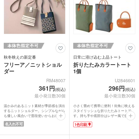
秋冬映えの新定番
日常に溶け込む上品トート
フリーア／ニットショル
折りたたみカラートート
ダー
1個
RM48007
U2846601
361円
296円
(税込)
(税込)
最小発注数30個
最小発注数30個
温かみのあるニット素材が季節感を演出
小さく畳めて携帯に便利！街角に映える
するニットショルダー。シンプルながら
スタイリッシュな折りたたみトートで
も優しい風合いで普段使いからお出かけ
す。持ち手や底部分はレザー風で折りた
まで幅広いシーンに馴染むショルダーバ
たみバックには見えない上品さが魅力で
名入れ不可
1色印刷
ッグです。
す。しっかりした生地感で、安価ながら
マチ付き仕様で財布やスマートフォンな
お買い物や通勤時のサブバッグに最適。
どの必需品をすっきり収納でき、見た目
色はベージュ、グレー、オフホワイト、