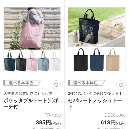
もできます。
もちろん身軽に過ごしたい旅行や野外フ
バッグとポーチに1色名入れができま
ェスなど幅広いシーンで活躍します。イ
す。お店やブランド名、キャラクターな
ベント名やロゴを印刷してオリジナルグ
どのロゴ印刷でオリジナルバッグを製作
ッズを作成してはいかがでしょうか。
できます。ノベルティや購入特典、オー
プン記念など様々な業界や案件でご提案
いただけます。
大容量のお買い物にも大活躍！
2種類のバッグに分けて使える！
ポケッタブルトート(L)ポ
セパレートメッシュトー
ーチ付
ト
TR-1350
DECO0060
385円
613円
(税込)
(税込)
最小発注数30個
最小発注数30個