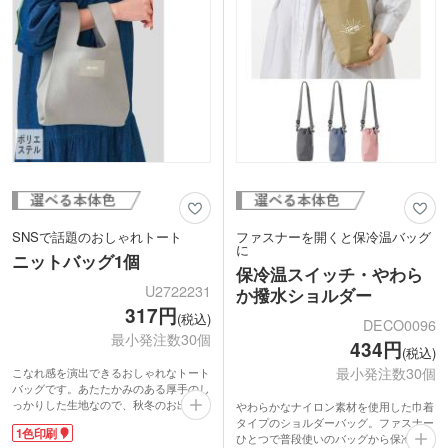
※動画の商品はクルリト フラットバッグ
です
SNSで話題のおしゃれトート
ファスナーを開くと保冷温バッグ
に
ニットバッグ1個
保冷温スイッチ・やわら
U2722231
か撥水ショルダー
317円
(税込)
DECO0096
最小発注数30個
434円
(税込)
最小発注数30個
こなれ感を演出できるおしゃれなトート
バッグです。あたたかみのある厚手のし
っかりした生地なので、秋冬のお出かけ
やわらかなナイロン素材を使用した巾着
バッグにぴったり！伸縮性のあるニット
タイプのショルダーバッグ。ファスナー
1色印刷
生地と横マチで、見た目以上に収納力が
ひとつで普段使いのバッグから保冷温バ