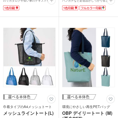
のでカタログや習い事のテキストなど重
ハンカチなど必需品がしっかり収まりま
い荷物が楽に運べて自立します。汚れて
す。長さ調節可能な肩紐で男女問わず使
1色印刷
1色印刷
フルカラー印刷
もサッと拭けば綺麗になるから、お手入
いやすく、短めにしてボディバッグ風に
れが楽チン！レジャーにもおすすめで
も。
す。
1色またはフルカラーで名入れができま
お色はホワイト・ブラック・お洒落な半
す。日常使いに重宝するサイズで、アパ
透明のクリアの3色から選べます。アパ
レルノベルティやイベント物販品に最適
レルショップ・雑貨店のショッパーにい
です。
かかでしょうか？末永く愛用してもらえ
るノベルティで人気があります。
巾着タイプのA4メッシュトート
環境にやさしい再生PETバッグ
メッシュライントート(L)
OBP デイリートート (M)