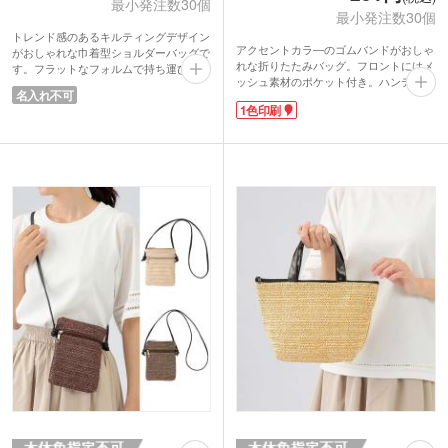
最小発注数30個
最小発注数30個
トレンド感のあるキルティングデザイン
アクセントカラ―のゴムバンドがおしゃ
がおしゃれな巾着型ショルダーバッグで
れな折りたたみバッグ。フロントにはメ
す。フラットなフォルムで持ち運びやす
ッシュ素材のポケット付き。ハンディフ
くちょっとしたお出かけやイベント、旅
名入れ不可
ァンやタオルの収納に便利です。サイド
行のサブバッグとしても活躍。
1色印刷
マチ付きで収納力があり、お買い物以外
外側には便利なポケットを備え、必要な
にプールやスパの移動バッグとしても使
ものをサッと取り出せます。軽量で使い
えます。
勝手がよく、実用性とデザイン性を兼ね
機能と遊び心を両立した他にはないデザ
備えた幅広い世代に喜ばれるアイテムで
インで、おしゃれなノベルティをお探し
す。
の方におすすめ！裏面にはオリジナル印
刷が可能です。ショップの購入特典やオ
リジナルグッズ制作にいかがでしょう
か。