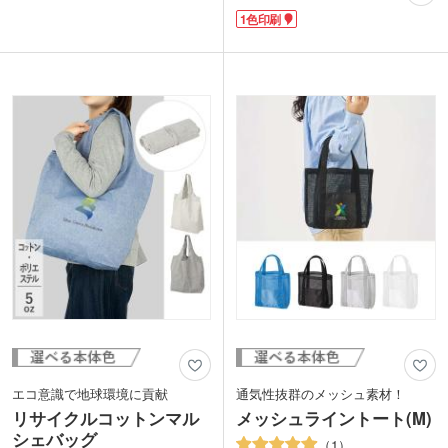
あります。スマホやお財布など必要最低
ッグへ切り替えられる便利なアイテムで
1色印刷
限の荷物はもちろん、ランチボックスや
す。内側には保温・保冷効果に優れたア
500mlペットボトルを入れるのにもちょ
ルミ蒸着フィルムを使用し、500ml～
うどいいサイズ感です。
600mlのペットボトルや水筒も収納可
合皮のタグ部分にワンポイントで名入れ
能。サッと水分補給ができ、スマホやバ
ができます。ブランドロゴを印刷した購
ッテリーなどの電子機器を暑さから守る
入特典のノベルティから、アーティスト
バッグとしても活躍します。表面は撥水
のオリジナルグッズまで、幅広い用途に
加工で雨や汚れを弾く仕様。
おすすめです。
表面にはシルク印刷1色でロゴ入れが可
能です。フェスや野外イベントなどアウ
トドアシーンにぴったりのおすすノベル
ティです。
エコ意識で地球環境に貢献
通気性抜群のメッシュ素材！
リサイクルコットンマル
メッシュライントート(M)
シェバッグ
1