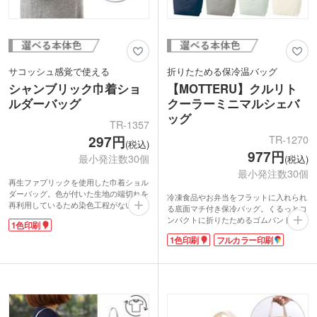
サコッシュ感覚で使える
折りたためる保冷温バッグ
シャンブリック巾着ショ
【MOTTERU】クルリト
ルダーバッグ
クーラーミニマルシェバ
ッグ
TR-1357
TR-1270
297円
(税込)
977円
最小発注数30個
(税込)
最小発注数30個
再生ファブリックを使用した巾着ショル
ダーバッグ。色が付いた生地の端切れを
冷凍食品やお弁当をフラットに入れられ
再利用しているため染色工程がないエコ
る底面マチ付き保冷バッグ。くるっとコ
商品です。B6ノートが入るくらいのサ
ンパクトに折りたためるゴムバンド付
1色印刷
イズで、スマホや財布など必要最低限の
き。内側のアルミ蒸着部分は取り外し可
荷物の持ち歩きに便利。底マチ付きで、
1色印刷
フルカラー印刷
能で、お手入れ簡単！肩掛けも手持ちも
厚みがあるものも入れやすい仕様です。
できるハンドルで、荷物が重くなっても
ショルダー紐とは別に間口の巾着紐が付
安心です。ファスナー付きで荷物をしっ
いているので肩にかけたままで開閉がで
かり閉まっておけます。
きます。
小売店でも大人気のMOTTERUシリー
ズ。名入れ印刷でオリジナルバッグを製
作できます。