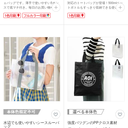
ェバッグです。薄手で使いやすい5オン
対応のトートバッグが登場！500mlペッ
スで底マチ付き。毎日のお買い物やエコ
トボトルもすっきり収納できる使い勝手
バッグにぴったりです。国際フェアトレ
の良い大きさ。肩掛けできるハンドル
1色印刷
フルカラー印刷
1色印刷
ード認証ラベル付き。1色のシルク印刷
で、お出かけやエコバッグにぴったり。
かフルカラー印刷が可能です。
結婚式の引き出物入れとしても定番のシ
フェアトレードとは発展途上国の原料や
リーズです。
製品を適正な価格で購入することで、そ
アパレルショップの周年記念や購入特
のような国の人々の生活改善や自立を支
典、食料品店の販促品など、幅広いシー
援する活動です。SDGs関連のキャンペ
ンで人気のジュートバッグ。1色名入れ
ーン販促品やフェアトレード関連フード
印刷で、天然素材の風合いを活かしたオ
の案件など素材の特性を生かした案件な
リジナル感あふれるノベルティを作成し
どにご提案いただけます。
てみませんか？
水辺でも使いやすいシースルーバ
強度バツグンのPPクロス素材
ッグ