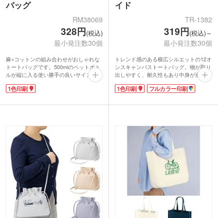
バッグ
イド
RM38069
TR-1382
328円
319円
(税込)
(税込)～
最小発注数30個
最小発注数30個
麻×コットンの組み合わせがおしゃれな
トレンド感のある横広シルエットの12オ
トートバッグです。500mlのペットボト
ンスキャンバストートバッグ。物が取り
ルが縦に入る使い勝手の良いサイズ。ロ
出しやすく、耐久性もあり中身が透けて
ープタイプの持ち手など、細部にこだわ
見えることがありません。肩掛けができ
1色印刷
1色印刷
フルカラー印刷
ったデザインです。マチ付きで自立する
る長めのハンドル。舟底マチ付きでA4書
のもうれしいポイントです。
類やPC・タブレットなどを収納できる
コットン素材の大きな外ポケットに大き
から、普段使いはもちろん通勤・通学に
く1色で名入れできます。アパレルやイ
もおすすめです。
ンテリアショップなどのキャンペーンや
シンプルな無地のデザインのバッグは、
購入特典におすすめです。
ロゴやイラストが映えるのでオリジナル
バッグの制作におすすめです。印刷面が
広く1色・フルカラー印刷に対応してい
ます。PR効果抜群です。