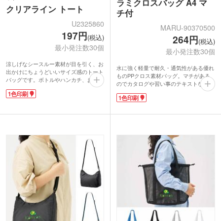
ラミクロスバッグ A4 マ
クリアライン トート
チ付
U2325860
MARU-90370500
197円
(税込)
264円
(税込)
最小発注数30個
最小発注数30個
涼しげなシースルー素材が目を引く、お
水に強く軽量で耐久・通気性がある優れ
出かけにちょうどいいサイズ感のトート
ものPPクロス素材バッグ。マチがある
バッグです。ボトルやハンカチ、お財布
のでカタログや習い事のテキストなど重
やコスメポーチなどを入れられます。レ
い荷物が楽に運べて自立します。汚れて
1色印刷
ジャーシートのような素材で、水や汚れ
1色印刷
もサッと拭けば綺麗になるから、お手入
もサッと拭き取れてお手入れ簡単。広め
れが楽チン！レジャーにもおすすめで
の底マチで自立するので、スパやプール
す。
などで貴重品を持ち歩くのにも便利で
お色はホワイト・ブラック・お洒落な半
す。
透明のクリアの3色から選べます。アパ
シンプルなデザインで、ロゴやブランド
レルショップ・雑貨店のショッパーにい
名の名入れがよく映えます。SNSキャン
かかでしょうか？末永く愛用してもらえ
ペーンやイベントの来場特典など、トレ
るノベルティで人気があります。
ンド感を意識した格安ノベルティを作成
したい方におすすめです。