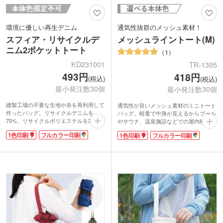
環境に優しい再生デニム
通気性抜群のメッシュ素材！
スフィア・リサイクルデ
メッシュライントート(M)
ニム2ポケットトート
1
KD231001
TR-1395
493円
418円
(税込)
(税込)
最小発注数30個
最小発注数30個
縫製工場の不要な生地や糸を再利用して
通気性が良いメッシュ素材のミニトート
作ったバッグ。リサイクルデニムを
バッグ。軽量で中身が見えるからプール
70%、リサイクルポリエステルを30%使
やサウナ、温泉施設などでの屋内移動時
用しています。約10.5オンスの生地厚
にもおすすめです。外ポケット付きで小
1色印刷
フルカラー印刷
1色印刷
フルカラー印刷
で、深みのあるインディゴカラーが魅
物が収納できて便利。マチがあるのでボ
力。フロントの2つのポケットは文庫本
トルやタオルなども入り、見た目以上に
も入る大きめサイズで、パッと取り出し
収納力があります。普段のお出かけにも
たいスマホを入れるのに便利です。
活躍する使いやすいサイズ感です。
ポケット面に名入れでき、おしゃれなオ
ポケット部分にはシルク1色印刷か転写
リジナルバッグが作れます。アパレルシ
印刷フルカラーで名入れが可能。オリジ
ョップのオープン記念や美容サロンの周
ナルロゴを入れて夏のイベントやキャン
年記念の品におすすめ。環境に優しいエ
ペーンにいかがでしょうか。
コ商品は、SDGsに取り組む企業のブラ
ンディングにも貢献します。