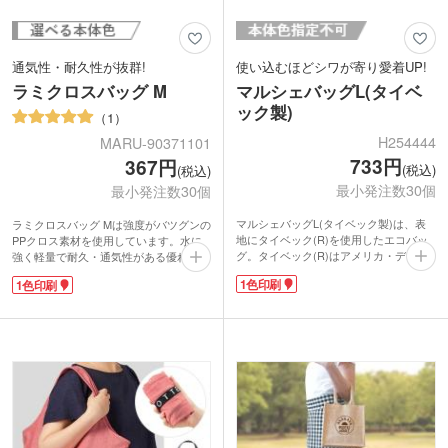
行わないため水質汚染を最小限に抑え、
より環境に配慮し生産されています。
通気性・耐久性が抜群!
使い込むほどシワが寄り愛着UP!
ラミクロスバッグ M
マルシェバッグL(タイベ
ック製)
1
H254444
MARU-90371101
733円
367円
(税込)
(税込)
最小発注数30個
最小発注数30個
マルシェバッグL(タイベック製)は、表
ラミクロスバッグ Mは強度がバツグンの
地にタイベック(R)を使用したエコバッ
PPクロス素材を使用しています。水に
グ。タイベック(R)はアメリカ・デュポ
強く軽量で耐久・通気性がある優れもの
ン社が開発した高密度ポリエチレン製の
バッグです。長い持ち手は肩から掛けら
1色印刷
1色印刷
不織布です。紙のように軽く、水に強
れます。2リットルのペットボトルが5本
く、強度があり、通気するのが特徴で
収納可能!重い荷物も楽に運べますよ。
す。
チャック付きでストレージバッグにも使
レジ袋が有料になり、エコバッグを持ち
え、次のシーズンまで使わないマリン用
歩く人も増えました。でも、通勤通学の
品や、保存食などの保管にも向いていま
荷物のほかにかさばったり重たいエコバ
す。
ッグは持ち歩きたくないと思いません
エコバッグにランドリーバッグ、お子さ
か?マルシェバッグL(タイベック製)はわ
まのおもちゃ入れなど様々な使い方がで
ずか約27g。小ぶりのピーマン1個とほぼ
きるラミクロスバッグ。1色印刷で広い
同じ重さです!折りたためば小さなポー
範囲に名入れ可能です。アパレルショッ
チ状になるので、毎日のお買い物のエコ