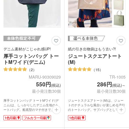
デニム素材がこじゃれ感UP!
紙の引き出物袋はもう古い?!
厚手コットンバッグ トー
ジュートスクエアトート
トMワイド(デニム)
(M)
2
15
MARU-90309029
TR-1005
550円
286円
(税込)
(税込)～
最小発注数30個
最小発注数30個
厚手コットンバッグ トートMワイド(デ
ジュートスクエアトート(M)は、ジュー
ニム)は、しっかりしたデニム生地のト
トのナチュラルな風合いが楽しめる流行
ートバッグ。船底型のマチ付きで、A4
のトートバッグ。サブバッグとしても使
ファイルが横向きに入るサイズの口の広
い勝手の良い、A4サイズが入る大きさで
1色印刷
フルカラー印刷
1色印刷
い横ワイド型。アウトドアやレジャーで
す。
荷物が多い時も、すいすい収納できま
最近の花嫁さんは、引き出物袋にもこだ
す。デニムの風合いを生かしたバッグ
わっているのをご存知ですか?会場をオ