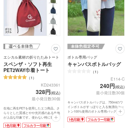
エシカル素材の折りたたみトート
ボトル専用バッグ
スペンザ・ソフト再生
キャンバスボトルバッグ
PET2WAY巾着トート
1
1
E114-C
KD243361
240円
(税込)
328円
最小発注数30個
(税込)
最小発注数30個
キャンバスボトルバッグは、750mlのワ
インボトルがすっぽりと入る無漂白コッ
生地に再生PETを使用したエコ商品。さ
トン100%使用のボトル専用バッグで
らりとした質感とやや光沢感のある生地
す。漂白や染色をしていないので、河川
が上品な印象です。使わない時に畳んで
1色印刷
フルカラー印刷
や海を汚すことのない環境にやさしいエ
おけるゴムバンド付き。持ち手は肩掛け
コマーク付き商品です。
1色印刷
フルカラー印刷
可能な長さです。底マチがあり、かさば