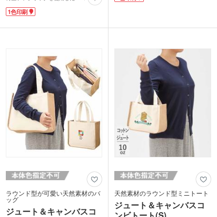
グ。大人気マルシェ型で、ナチュラルな
す。ざくっとしたナチュラルな風合いが
1色印刷
風合いの生地感がおしゃれな印象です。
魅力のバッグは、カジュアルでファッシ
バッグの色味は既に色が付いた綿くずか
ョナブル。おしゃれなノベルティが作成
ら作られているため、染色工程がなく
できる、人気のバッグです。
CO2削減・節水に繋がっています。
1色印刷ができるので、ほかと差のつく
フランスパンや牛乳パックなど大きくか
オリジナルバッグを作りたい方におすす
さばるものもラクラク入れられる丸底タ
めです。
イプ。使わないときにはくるっと折りた
たんでコンパクトにまとめられます。
1色印刷での名入れが可能です。SDGs
のキャンペーンノベルティや、アパレル
ショップや雑貨店での周年記念品・オリ
ジナルグッズ製作にいかがでしょうか。
ラウンド型が可愛い天然素材のバ
天然素材のラウンド型ミニトート
ッグ
ジュート＆キャンバスコ
ジュート＆キャンバスコ
ンビトート(S)