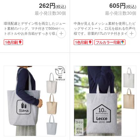
262円
605円
(税込)
(税込)
最小発注数30個
最小発注数30個
環境配慮とデザイン性を両立したジュー
中身が見えるメッシュ素材を使用したビ
ト素材のバッグ。マチ付きで500mlペッ
ッグサイズトート。口元を絞れる巾着仕
トボトルやお弁当箱がすっきり収まるサ
様です。容量約17Lのマチ付きタイプ
イズ感。サイド部分にカラーを効かせた
で、バスタオルと着替えなどかさばるも
1色印刷
1色印刷
フルカラー印刷
バイカラーデザインが、さりげないアク
のも入れられます。ジムバッグや水場の
セントに。シンプルすぎず、ほどよく個
レジャーでの使用におすすめ！持ち手は
性を演出できます。ランチタイムはもち
肩掛けができる長さで、荷物が重くても
ろん、ちょっとした外出やサブバッグと
安心。スマホなどを入れられる便利な外
しても活躍。
ポケット付きです。
配布用としても取り入れやすく、エコ意
ポケット部分にオリジナル印刷が可能。
識の高い企業ノベルティにも適していま
ジムやスポーツ施設の契約特典やオリジ
す。実用性と見た目を兼ね備えた、長く
ナルグッズ制作にいかがでしょうか。
使いたくなるバッグです。