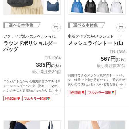
アクティブ派へのノベルティに
巾着タイプのA4メッシュトート
ラウンドポリショルダー
メッシュライントート(L)
バッグ
TR-1396
TR-1364
567円
(税込)
385円
最小発注数30個
(税込)
最小発注数30個
肩掛けできるメッシュ素材のトートバッ
グ。軽量で中身が見えやすく、通気性が
コンパクトながら収納力抜群のマチ付き
良いので濡れたタオルや水着も安心して
ミニショルダーバッグ。財布、スマホ、
収納できます。口元は巾着仕様で中身の
ハンカチなど必需品がしっかり収まりま
1色印刷
フルカラー印刷
飛び出しも防止。A4サイズでデイリーに
す。長さ調節可能な肩紐で男女問わず使
も使え、外ポケットはスマホなどをいれ
1色印刷
フルカラー印刷
いやすく、短めにしてボディバッグ風に
ておくのに便利。マチ付きなのでかさ張
も。
るものもまとめて入り、ファミリーでの
1色またはフルカラーで名入れができま
プールやレジャーにお勧めです。
す。日常使いに重宝するサイズで、アパ
ポケットにシルク1色印刷か転写印刷フ
レルノベルティやイベント物販品に最適
ルカラーのオリジナル印刷が可能。夏の
です。
イベントやキャンペーンノベルティにお