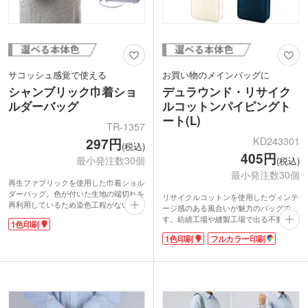
サコッシュ感覚で使える
お買い物のメインバッグに
シャンブリック巾着ショ
デュラウンド・リサイク
ルダーバッグ
ルコットンパイピングト
ート(L)
TR-1357
KD243301
297円
(税込)
405円
最小発注数30個
(税込)
最小発注数30個
再生ファブリックを使用した巾着ショル
ダーバッグ。色が付いた生地の端切れを
リサイクルコットンを使用したヴィンテ
再利用しているため染色工程がないエコ
ージ感のある風合いが魅力のバッグで
商品です。B6ノートが入るくらいのサ
す。紡績工場や縫製工場で出る不要な生
1色印刷
イズで、スマホや財布など必要最低限の
地から作られたリサイクルコットンは、
荷物の持ち歩きに便利。底マチ付きで、
1色印刷
フルカラー印刷
CO2や電気、水などの排出・使用の削減
厚みがあるものも入れやすい仕様です。
に貢献するサスティナブルな生地です。
ショルダー紐とは別に間口の巾着紐が付
丸底デザインが可愛く、マチが広めで大
いているので肩にかけたままで開閉がで
容量。肩掛けができてお買い物に活躍し
きます。
ます。
1色・フルカラー印刷が可能。オリジナ
ルロゴを入れて他と差のつくオリジナル