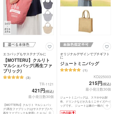
プ・雑貨店のショッパー製作としても使
バッグとしてバッグに携帯するのがオス
えます。末永く愛用してもらえるノベル
スメです。使い込むほどにシワが増え、
ティとしていかがでしょうか。
愛着がわきますよ。
1色印刷ができるので、ショップ名やロ
ゴを入れてお店のオリジナルエコバッグ
を作りませんか?
エコバッグもサステナブルに
オリジナルデザインでプチギフト
に
【MOTTERU】クルリト
ジュートミニバッグ
マルシェバッグ(再生ファ
1
ブリック)
KD225003
3
215円
(税込)
TR-1121
最小発注数30個
421円
(税込)
最小発注数30個
ジュートミニバッグは、スマホやお財
布、ドリンクなどが入るミニサイズのバ
【MOTTERU】クルリト マルシェバッ
ッグです。 ジュートは麻の一種の天然
グ(再生ファブリック)はサステナブルな
素材。通気性に優れた丈夫な繊維で、コ
1色印刷
再生ファブリックを使用したエコバッ
ーヒー豆や野菜の保存袋でもおなじみで