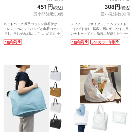
451円
308円
(税込)
(税込)
最小発注数30個
最小発注数30個
ネットバッグ 厚手コットン巾着付は、
スフィア・リサイクルデニムランチトー
トレンドのネットバッグと巾着のセット
ト(マチ付)は、幅広い層に使いやすいラ
です。それぞれ別にしても、組み合わせ
ンチトートです。環境に配慮したリサイ
ても使えます。巾着の口を結べばいれた
クルデニムの素材は、SDGs活動をアピ
1色印刷
1色印刷
フルカラー印刷
ものの中身が見えないので、貴重品も安
ールできます。中身が透けない10.5オン
心。お手持ちの巾着に差し替えて使うの
ス生地。お弁当やマイボトルを入れるの
もアリ!
にちょうどいい大きさです。ポーチやお
シンプルで大きめのロゴが映え、網目か
財布・スマホを入れてお昼休みや近所へ
らチラ見えするのがとってもおしゃれ。
のお買い物にも使いやすさバツグンです
布地は5オンスで柔らかさがありつつ、
よ。
日用品を持ち運べるほどの収納力と耐久
1色・フルカラー転写印刷ができノベル
性があります。
ティ配布もしやすい1枚ずつポリ袋入
ヨーロッパではマルシェなどの買い物に
り。リサイクルデニムの説明が添付され
持っていくのが定番のネットバッグ。果
ていますので、環境活動のアピールもで
物や野菜などの食材をあえて見せてもイ
きます。
イですね。
【リサイクルデニムとは?】
紡績工場で発生した不要な生地を紡ぎ直
したサスティナブルな繊維で作られたデ
ニム。着色済みの糸を使用するため染料
や水の使用量が通常のデニムと比べ少な
く、原材料も削減できます。
中でもスフィアシリーズの製品は不要な
生地を色ごとに分類し加工。染め直しを