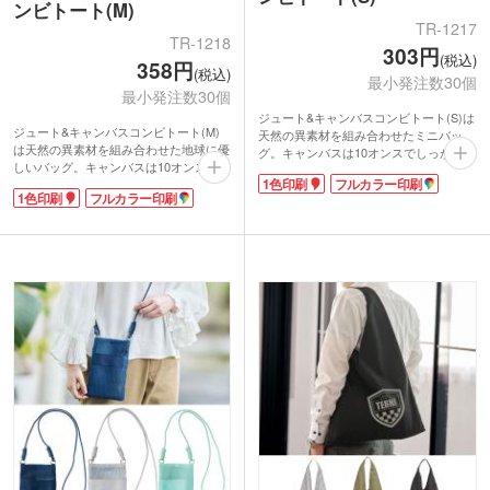
ンビトート(M)
TR-1217
TR-1218
303円
(税込)
358円
(税込)
最小発注数30個
最小発注数30個
ジュート&キャンバスコンビトート(S)は
ジュート&キャンバスコンビトート(M)
天然の異素材を組み合わせたミニバッ
は天然の異素材を組み合わせた地球に優
グ。キャンバスは10オンスでしっかりし
しいバッグ。キャンバスは10オンスでし
た生地感です。麻の一種で天然素材のジ
1色印刷
フルカラー印刷
っかりした生地感です。ジュートは麻の
ュートはざっくりとした素材感でお洒
1色印刷
フルカラー印刷
一種の天然素材。ざっくりとしたジュー
落!裏はコーティング加工しており、ほ
トの素材感にキャンバスのカジュアルさ
つれも防ぎ水濡れも安心です。
が加わりおしゃれです!ジュート裏はコ
ラウンド型でコロンとした形がキュー
ーティング加工しており、ほつれを防ぎ
ト。幅広マチで自立し、350mlのペット
ます。ラウンド型はトレンドの可愛い
ボトル&お弁当を入れるのにぴったりの
形。
サイズ感です。ランチトートはもちろん
肩掛けできてA4サイズの書類がぴった
普段使いにもお勧め。1色印刷か転写印
り入るサイズ感です。マチが広く収納し
刷が可能です。オープン記念やカフェの
やすいので普段使いにも活躍します。1
オリジナルノベルティにいかがでしょう
色印刷か転写印刷をして贈り物や引き出
か。
物などにお勧めです。