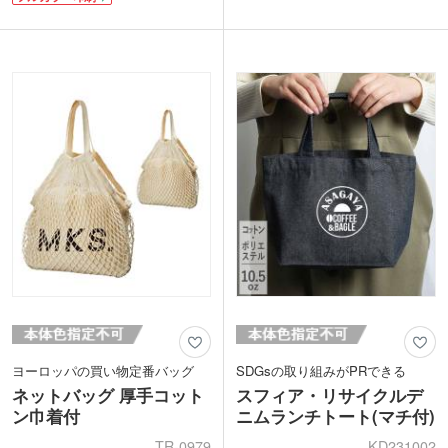
グッズの整理にも。フレキシブルに使え
がありません。
ます。
カラーは定番色からカラフル色まで12種
印刷は1色印刷、フルカラー印刷からお
類をご用意。印刷は、1色・2色・フルカ
選びいただけます。ロゴを印刷すれば、
ラー印刷が対応可能。印刷するデザイン
思わず持ち歩きたくなるおしゃれなノベ
によってオリジナリティの高いバッグを
ルティの作成が可能です。美容関係・リ
製作できます。販促ノベルティや同人バ
ラクゼーション・ネイルサロンの開店記
ッグなど幅広く活用いただけます。
念や周年記念・キャンペーンにおすすめ
です。
ヨーロッパの買い物定番バッグ
SDGsの取り組みがPRできる
ネットバッグ 厚手コット
スフィア・リサイクルデ
ン巾着付
ニムランチトート(マチ付)
TR-0979
KD231002