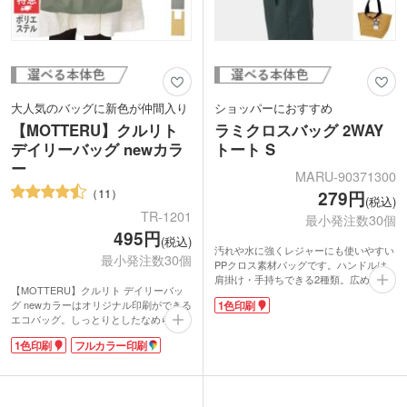
大人気のバッグに新色が仲間入り
ショッパーにおすすめ
【MOTTERU】クルリト
ラミクロスバッグ 2WAY
デイリーバッグ newカラ
トート S
ー
MARU-90371300
11
279円
(税込)
TR-1201
最小発注数30個
495円
(税込)
汚れや水に強くレジャーにも使いやすい
最小発注数30個
PPクロス素材バッグです。ハンドルは
肩掛け・手持ちできる2種類。広めの底
【MOTTERU】クルリト デイリーバッ
マチでプラホック付き。中身が見えませ
グ newカラーはオリジナル印刷ができる
1色印刷
ん。耐久性があり、重い荷物も楽々持ち
エコバッグ。しっとりとしたなめらかな
運びできます。
触り心地で、シワが戻りやすくキレイな
オリジナルデザインでオシャレなバッグ
1色印刷
フルカラー印刷
まま使えます。クルリとたためば手のひ
を製作できます。入会・購入特典など、
らサイズのコンパクトに。折り畳み用の
ブランドロゴを印刷して長く使ってもら
ゴムバンドは縫い付けられているので無
えるノベルティを作りませんか？クリ
くす心配がありません。レジ袋型でかさ
ア・ホワイト・ブラック・ブルー・ライ
ばる荷物もすっきり収納。一度使うと他