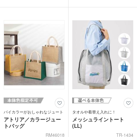
生地は厚みのあるキャンバス素材で、持
る衣類も入れやすいサイズ感。キュッと
ち手はオシャレな綿テープを使用。強度
口を絞れる巾着型バッグは、中身が見え
があるので、重たいボトルを入れても安
ず・飛び出さないから安心！フリルのよ
心です。
うな見た目の可愛さから、アパレルショ
印刷は1色・2色・フルカラー印刷が可
ップやサロンの記念品制作に人気です。
能。ショップのロゴやオリジナルのイラ
ストを名入れして、そのままギフトラッ
ピング代わりとしてもお洒落です。パー
ティーやお花見、ピクニックにも最適な
ありそうでなかったボトル専用バッグ
で、オリジナルノベルティを制作してみ
ませんか?
動画提供 : ノベルティ・販促エコバッグ
チャンネル
バイカラーがおしゃれなジュート
タオルや着替え入れに！
アトリア／カラージュー
メッシュライントート
トバッグ
(LL)
RM46018
TR-1434