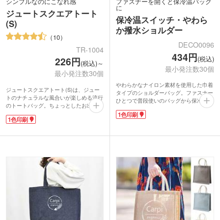
シンプルなのにこなれ感
ファスナーを開くと保冷温バッグ
に
ジュートスクエアトート
保冷温スイッチ・やわら
(S)
か撥水ショルダー
10
DECO0096
TR-1004
434円
(税込)
226円
(税込)～
最小発注数30個
最小発注数30個
やわらかなナイロン素材を使用した巾着
ジュートスクエアトート(S)は、ジュー
タイプのショルダーバッグ。ファスナー
トのナチュラルな風合いが楽しめる流行
ひとつで普段使いのバッグから保冷温バ
のトートバッグ。ちょっとしたお出かけ
ッグへ切り替えられる便利なアイテムで
や、ランチバッグにぴったりなサイズで
1色印刷
す。内側には保温・保冷効果に優れたア
1色印刷
す。
ルミ蒸着フィルムを使用し、500ml～
ジュートは、麻の一種の天然素材。通気
600mlのペットボトルや水筒も収納可
性に優れ、伸びにくく、熱にも強い丈夫
能。サッと水分補給ができ、スマホやバ
な繊維です。そのため、コーヒー豆の袋
ッテリーなどの電子機器を暑さから守る
などにも使われています。
バッグとしても活躍します。表面は撥水
目が粗い生地で、ざくっとした素朴な素
加工で雨や汚れを弾く仕様。
材感は、こなれ感を演出。持ち手がオフ
表面にはシルク印刷1色でロゴ入れが可
ホワイトで、バッグ本体と同色系のツー
能です。フェスや野外イベントなどアウ
トンカラーなのもオシャレなポイントで
トドアシーンにぴったりのおすすノベル
す。
ティです。
ショップのロゴを印刷して、オーガニッ
クコスメやアロマセラピーショップなど
のショッパーとしてもおすすめです。