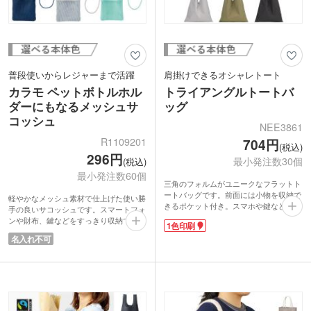
普段使いからレジャーまで活躍
肩掛けできるオシャレトート
カラモ ペットボトルホル
トライアングルトートバ
ダーにもなるメッシュサ
ッグ
コッシュ
NEE3861
R1109201
704円
(税込)
296円
最小発注数30個
(税込)
最小発注数60個
三角のフォルムがユニークなフラットト
ートバッグです。前面には小物を収納で
軽やかなメッシュ素材で仕上げた使い勝
きるポケット付き。スマホや鍵などの出
手の良いサコッシュです。スマートフォ
し入れもスムーズです。内側には仕切り
ンや財布、鍵などをすっきり収納できる
1色印刷
もあります。長めのハンドルで肩掛け
サイズ感でちょっとしたお出かけにぴっ
名入れ不可
OK！通勤・通学はもちろん、休日のお
たり。
出かけにも活躍してくれます。耐荷重は
さらにペットボトルホルダーとしても使
約10㎏もあるので、お買い得の重いお米
える便利な仕様で、外出時の水分補給に
やペットボトルを買ったときでも安心で
も対応します。外側にはオープンポケッ
すよ。
ト付きで小物の出し入れもスムーズ。ボ
OPP個包装でコンパクト。手渡しやすく
タン付きで中身が飛び出しにくく安心で
ノベルティにおススメです。1色の名入
す。日常からアウトドアまで幅広く活躍