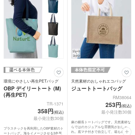
勧めです。
環境にやさしい再生PETバッグ
天然素材のおしゃれエコバッグ
OBP デイリートート (M)
ジュートトートバッグ
(再生PET)
RM38064
TR-1371
253円
(税込)
358円
最小発注数30個
(税込)
最小発注数30個
麻の横長トートバッグです。天然素材な
らではのカジュアルな雰囲気がおしゃ
プラスチックを再利用したOBP素材のト
れ。底マチ付きで自立して、箱ものなど
ートバッグ。海をイメージさせる3色展