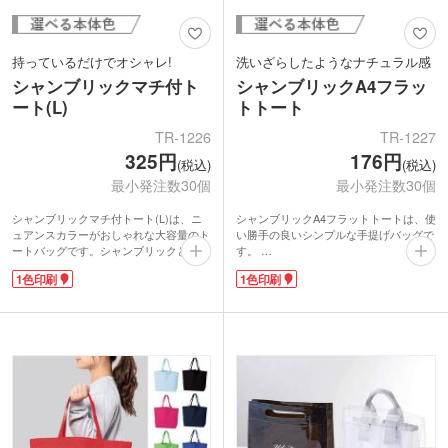
持っているだけでオシャレ!
洗いざらしたようなナチュラル感
シャンブリックマチ付ト
シャンブリックA4フラッ
ート(L)
トトート
TR-1226
TR-1227
325円
176円
(税込)
(税込)
最小発注数30個
最小発注数30個
シャンブリックマチ付トート(L)は、ニ
シャンブリックA4フラットトートは、使
ュアンスカラーがおしゃれな大容量のト
い勝手の良いシンプルな手提げバッグで
ートバッグです。シャンブリックとは、
す。
シャンブレーとファブリックを組み合わ
シャンブリックとは、シャンブレーとフ
1色印刷
1色印刷
せた造語。布地を糸として再利用した再
ァブリックを組み合わせた造語。布地を
生ファブリックを使用しているので、ナ
糸として再利用した再生ファブリックを
チュラル志向の方にもおすすめの商品で
使用しているので、ナチュラル思考の方
す。
にもおすすめの商品です。
マチも付いていて肩掛けができるので、
マチのないすっきりとしたフラットタイ
たくさん荷物のある日に大活躍!印刷面
プで、「ちょっとそこまで」や、レッス
も大きいので、お店のロゴなどばっちり
ンバッグなど使い方はいろいろ。シンプ
アピールできますね。おしゃれなシャン
ルなトートバッグは、名入れも映えます
ブリック生地で、他と差のつくオリジナ
ね。コットンとは一味違うシャンブリッ
ルバッグを作ってみませんか。
クで、ワンランク上のオリジナルバッグ
を作ってみませんか。