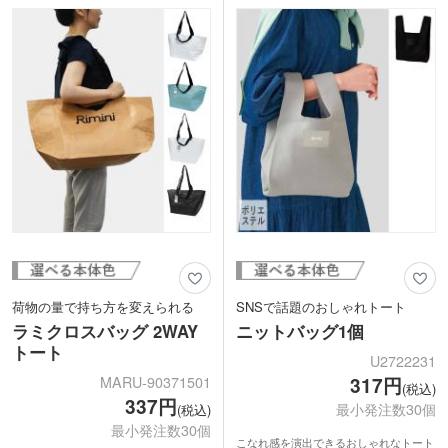
トブラウンの5色から選べます。
のエコバッグに戻れませんよ!
小売店での販売実績もある商品。ロゴ印
刷したオリジナルバッグは特別感がある
ノベルティになること間違いなしです。
※動画の商品はクルリト フラットバッグ
です
荷物の量で持ち方を変えられる
SNSで話題のおしゃれトート
ラミクロスバッグ 2WAY
ニットバッグ1個
トート
U2722231
MARU-90371501
317円
(税込)
337円
最小発注数30個
(税込)
最小発注数30個
こなれ感を演出できるおしゃれなトート