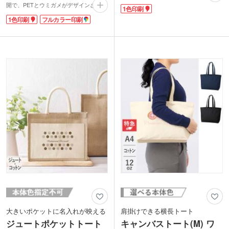
もきれいに収まります。500mlのペット
開で、PETとウミガメがデザインされた
1色印刷
ボトルが縦に入る使い勝手の良い大き
OBP専用のネームタグが付いています。
さ。ジュートは使うほどに味わいの出
1色印刷
フルカラー印刷
肩掛けできるハンドルは爽やかな印象の
る、注目のエコ素材です。
ネイビー。舟形の底マチでA4サイズが
表面に１色印刷で名入れができます。シ
すっぽり収まります。
ョップの周年記念や引き出物などのギフ
1色・フルカラー印刷でオリジナルバッ
ト入れとしても人気のアイテムです。
グを作れます。印刷面が広く販促効果も
抜群です。SDGsイベントのプレゼント
や、企業主催のキャンペーン特典など、
幅広くご利用いただけます。
【OBPとは？】
オーシャンバウンドプラスチックの略称
で、海岸から約50km以内の内陸部に廃
棄されているプラスチックのこと。
放置していると海に流出して海洋汚染の
原因になりうるプラスチックごみを再利
用することで環境汚染を軽減できること
で注目されています。
大きいポケットに名入れが映える
肩掛けできる横長トート
ジュートポケットトート
キャンバストート(M) ワ