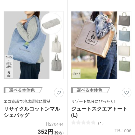
は、カジュアルコーデに合わせやすく、
シャレに見せたい、挙式後にも感謝の気
持っているとおしゃれの幅も広がります
持ちとして参列者に使ってほしい。そん
ね。肩掛けもできるので、毎日のお買い
な気持ちから、紙以外の袋を選ぶオシャ
物にもとっても便利です。
レな花嫁さんが増えています。
1色印刷かフルカラー印刷ができます。
ジュートは、麻の一種の天然素材。目が
シンプルなバッグなのでロゴ印刷が際立
粗い生地で、ざくっとした素朴な素材感
ちます!コットンバッグと差をつける、
は、ナチュラルウエディングの花嫁さん
ひと味違ったおしゃれなオリジナルバッ
から大人気!
グ制作にオススメです。
記念に残るバッグで、一生に一度の挙式
を、思い出深く形にしてみませんか?
エコ意識で地球環境に貢献
リゾート気分にぴったり!
リサイクルコットンマル
ジュートスクエアトート
シェバッグ
(L)
1
H270444
352円
TR-1006
(税込)