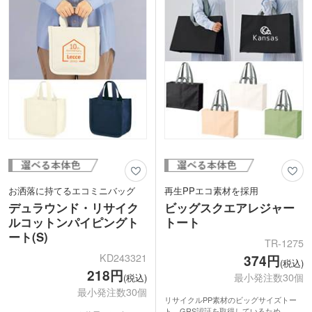
エコバック作成はいかがでしょうか。
お洒落に持てるエコミニバッグ
再生PPエコ素材を採用
デュラウンド・リサイク
ビッグスクエアレジャー
ルコットンパイピングト
トート
ート(S)
TR-1275
KD243321
374円
(税込)
218円
最小発注数30個
(税込)
最小発注数30個
リサイクルPP素材のビッグサイズトー
ト。GRS認証を取得しているため、