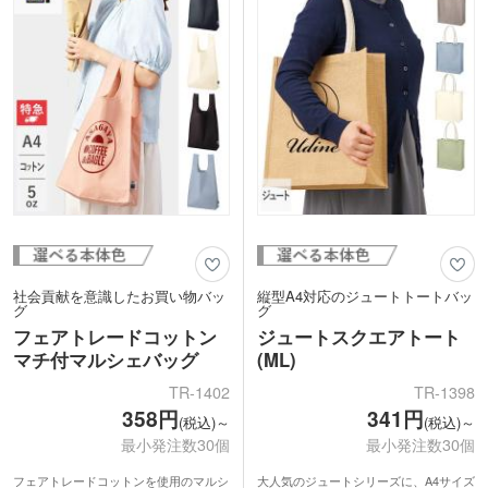
れロゴ印刷に対応しています。
します。
社会貢献を意識したお買い物バッ
縦型A4対応のジュートトートバッ
グ
グ
フェアトレードコットン
ジュートスクエアトート
マチ付マルシェバッグ
(ML)
TR-1402
TR-1398
358円
341円
(税込)～
(税込)～
最小発注数30個
最小発注数30個
フェアトレードコットンを使用のマルシ
大人気のジュートシリーズに、A4サイズ