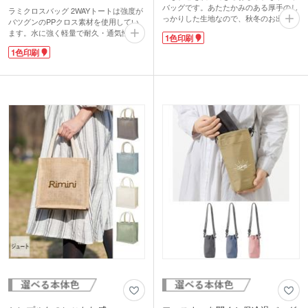
バッグです。あたたかみのある厚手のし
ラミクロスバッグ 2WAYトートは強度が
っかりした生地なので、秋冬のお出かけ
バツグンのPPクロス素材を使用してい
バッグにぴったり！伸縮性のあるニット
ます。水に強く軽量で耐久・通気性があ
1色印刷
生地と横マチで、見た目以上に収納力が
る優れものバッグです。汚れてもサッと
あります。スマホやお財布など必要最低
1色印刷
拭けば綺麗になるから、お手入れが楽チ
限の荷物はもちろん、ランチボックスや
ンなのも人気の秘密。丈夫でマチが広く
500mlペットボトルを入れるのにもちょ
たっぷり収納できるので、ホームパーテ
うどいいサイズ感です。
ィーやアウトドアの大量買い出しにも大
合皮のタグ部分にワンポイントで名入れ
活躍ですよ。長さの違う持ち手は荷物の
ができます。ブランドロゴを印刷した購
量によって使い分けできます。
入特典のノベルティから、アーティスト
エコバッグにランドリーバッグ、砂遊び
のオリジナルグッズまで、幅広い用途に
用のおもちゃ入れなど様々な使い方がで
おすすめです。
きます。1色印刷で広い範囲に名入れ可
能です。オリジナルデザインで普段使い
もできる、おしゃれバッグ製作に。イベ
ントのノベルティや記念品、販促品とし
て人気です。