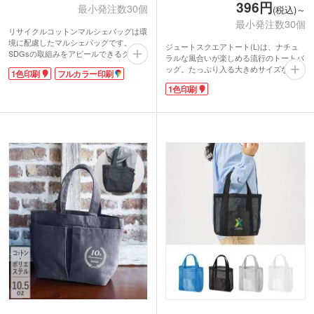
396円
最小発注数30個
(税込)～
最小発注数30個
リサイクルコットンマルシェバッグは環
境に配慮したマルシェバッグです。
ジュートスクエアトート(L)は、ナチュ
SDGsの取組みをアピールできるグッズ
ラルな風合いが楽しめる流行のトートバ
に最適です。リサイクルコットン特有の
ッグ。たっぷり入る大きめサイズなの
1色印刷
フルカラー印刷
生地で優しい風合い。肩掛けできる長い
で、お買い物やレジャーなど荷物が多い
持ち手で荷物が多くなってもラクに持て
1色印刷
外出時の強い味方。
ます。印刷面が大きいのでロゴ印刷が目
ジュートとは、麻の一種の黄麻のことを
立ちます。薄めの約5オンスの生地で軽
言います。バングラディッシュでは「黄
く、折りたたみ時は間口中央の紐で縛れ
金の糸」と呼ばれ、伸びにくく丈夫で、
ばコンパクトに携帯も可能です。
焼却処分しても有害物質を出さない、環
グレー・ダークグレー・ブルーの3色か
境に優しい繊維です。コーヒー豆や麦の
ら選べ、幅広い層の方に使っていただけ
袋、ロープ、カーペットの裏地など多岐
ます。
に使われています。
印刷は1色・フルカラー印刷に対応。
目が粗い生地で、ざくっとした素朴な素
ecoを意識したショップのエコバッグや
材感は、カジュアルファッションと相性
イベント記念のオリジナルマルシェバッ
抜群!持ち手がオフホワイトで、バッグ
グを製作できます。
本体と同色系のカラーなのもオシャレな
ポイントです。
動画提供 : favorist_廣川株式会社
ショップのロゴを印刷して、自然食品店
などのショッパーとしてもおすすめで
す。