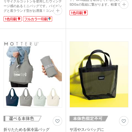
リサイクルコットンを使用したヴィンテ
SDGsの取組に繋がります。軽量で水や
ージ感のあるミニバッグです。パイピン
汚れに強く、アウトドアなどレジャーに
グと底ラウンド型がお洒落！コンパクト
1色印刷
大活躍！持ち手はショートとロング、2
で使いやすいサイズ感でランチバッグや
パターンで荷物の量によって使い分け可
1色印刷
フルカラー印刷
普段使いにもお勧めです。
能です。底マチは自立します。キャンプ
リサイクルコットンは、紡績工場や縫製
など、食材やバーベキュー道具を運ぶの
工場で出る不要な生地から作られた、
にも便利！ランドリーバッグにもオスス
CO2や電気、水などの排出・使用の削減
メ。
に貢献するサスティナブルな生地です。
名入れ面が広く、ロゴが映えます。スポ
こなれ感あるデザインは他と差が付くエ
ーツイベントのノベルティや記念品、ア
コノベルティグッズをお求めの方にぴっ
ウトドアショップの販促品として人気で
たり！1色・フルカラー印刷が可能。カ
す。
フェや飲食店のエコキャンペーンにお勧
めです。
折りたためる保冷温バッグ
サ活やスパバッグに