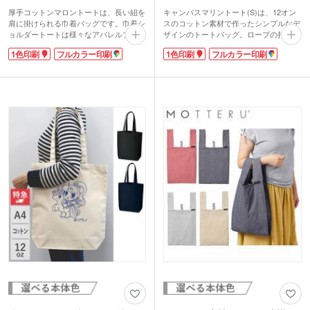
厚手コットンマロントートは、長い紐を
キャンバスマリントート(S)は、12オン
肩に掛けられる巾着バッグです。巾着シ
スのコットン素材で作ったシンプルなデ
ョルダートートは様々なアパレルブラン
ザインのトートバッグ。ロープの持ち手
ドが展開し大流行中! この厚手コットン
がアクセントになっています。ロゴ印刷
1色印刷
フルカラー印刷
1色印刷
フルカラー印刷
マロントートはコロンとしたフォルムが
でオリジナルのバッグが制作できるので
特徴です。マチありなので、お財布やス
来店プレゼントなどに活用できますね。
マホの他にメイクポーチなども入れられ
OLさんのランチタイムのお出かけもか
気軽に持てる程よい大きさ。女性だけで
わいく持てるトートバッグです。
はなく男性が持っていてもおしゃれで
す。コットンは季節問わず使えるので、
出番が多くなりそう。
1色やフルカラーでの印刷ができます。
印刷範囲が大きいので、ショップ名やロ
ゴが映えますよ。トレンド最先端のノベ
ルティになるオリジナルバッグを作って
みませんか。