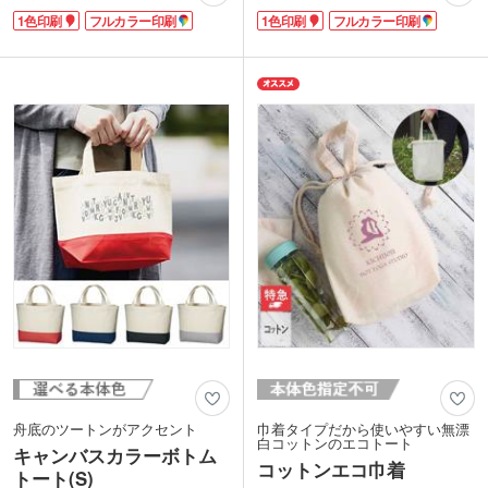
に最適です。リサイクルコットン特有の
用しています。約10.5オンスの生地厚
1色印刷
フルカラー印刷
1色印刷
フルカラー印刷
生地で優しい風合い。肩掛けできる長い
で、深みのあるインディゴカラーが魅
持ち手で荷物が多くなってもラクに持て
力。フロントの2つのポケットは文庫本
ます。印刷面が大きいのでロゴ印刷が目
も入る大きめサイズで、パッと取り出し
立ちます。薄めの約5オンスの生地で軽
たいスマホを入れるのに便利です。
く、折りたたみ時は間口中央の紐で縛れ
ポケット面に名入れでき、おしゃれなオ
ばコンパクトに携帯も可能です。
リジナルバッグが作れます。アパレルシ
グレー・ダークグレー・ブルーの3色か
ョップのオープン記念や美容サロンの周
ら選べ、幅広い層の方に使っていただけ
年記念の品におすすめ。環境に優しいエ
ます。
コ商品は、SDGsに取り組む企業のブラ
印刷は1色・フルカラー印刷に対応。
ンディングにも貢献します。
ecoを意識したショップのエコバッグや
イベント記念のオリジナルマルシェバッ
グを製作できます。
動画提供 : favorist_廣川株式会社
舟底のツートンがアクセント
巾着タイプだから使いやすい無漂
白コットンのエコトート
キャンバスカラーボトム
コットンエコ巾着
トート(S)