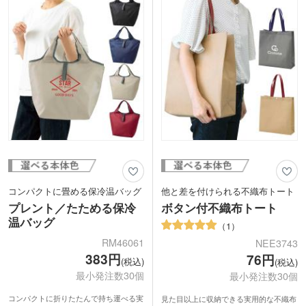
途に使いやすいのがうれしいポイント。
名入れは1色・フルカラーで対応してい
ます。好きなデザインをプリントすると
オリジナルバッグが作れます!
コンパクトに畳める保冷温バッグ
他と差を付けられる不織布トート
プレント／たためる保冷
ボタン付不織布トート
温バッグ
1
RM46061
NEE3743
383円
76円
(税込)
(税込)
最小発注数30個
最小発注数30個
コンパクトに折りたたんで持ち運べる実
見た目以上に収納できる実用的な不織布