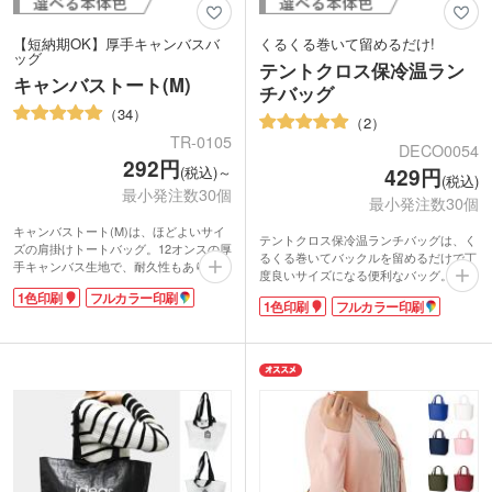
【短納期OK】厚手キャンバスバ
くるくる巻いて留めるだけ!
ッグ
テントクロス保冷温ラン
キャンバストート(M)
チバッグ
34
2
TR-0105
DECO0054
292円
(税込)～
429円
(税込)
最小発注数30個
最小発注数30個
キャンバストート(M)は、ほどよいサイ
テントクロス保冷温ランチバッグは、く
ズの肩掛けトートバッグ。12オンスの厚
るくる巻いてバックルを留めるだけで丁
手キャンバス生地で、耐久性もあり中身
度良いサイズになる便利なバッグ。バッ
が透けて見えることがありません。豊富
クルが持ち手になり、持ち運びも簡単で
1色印刷
フルカラー印刷
なカラーバリエーションで、企業カラー
1色印刷
フルカラー印刷
す。テントにも採用される丈夫でしなや
やイベント・展示会のイメージカラーに
かな生地。表面には雨や汚れをはじく撥
あわせて選ぶことができます。
水加工済みです。内側はアルミ蒸着フィ
シンプルな無地のデザインのバッグは、
ルムで保冷温効果に優れています。コン
ロゴやイラストが映えるのでオリジナル
パクトに折り畳めるのもうれしいポイン
バッグの制作におすすめ。印刷面が広い
トです。
のでPR効果も抜群！セミナーや会社説
1色・フルカラー印刷で名入れが可能。
明会にも選ばれます。世界にひとつのオ
男女問わずお使いいただける色展開で
リジナルバッグを小ロットで制作できま
す。セレクトショップやアパレルなどの
すよ。
周年記念やキャンペーンにいかがでしょ
うか。