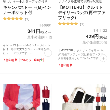
珍しいキーホルダーフック付き
リサイクル素材でSDGsを意識
キャンバストート(M)イン
【MOTTERU】クルリト
ナーポケット付
デイリーバッグ(再生ファ
ブリック)
1
1
TR-0981
TR-1122
341円
(税込)～
429円
最小発注数30個
(税込)
最小発注数30個
キャンバストート(M)インナーポケット
付は、厚手で丈夫なコットン生地を使っ
【MOTTERU】クルリト デイリーバッ
たトートバッグです。
グ(再生ファブリック)は再生ファブリッ
内側にはスマホや小物を入れるのに便利
ク生地を使用したエコバッグです。
1色印刷
フルカラー印刷
なポケット付き。マチもあるので収納力
MOTTERUシリーズで人気の形はそのま
もあり、毎日のお出かけやレッスンバッ
1色印刷
まに、ナチュラルな風合いがおしゃれな
グにおすすめです。
印象。バッグの色味は既に色が付いた綿
表面に付いたキーホルダーフックも他に
くずから作られているため、染色工程が
はないこだわりポイント。いつも持ち手
なくCO2削減・水の節約に繋がっていま
に付けていたキーホルダーやパスケース
す。
も、細く作られたフックで楽々取り付け
コンビニ弁当を水平に入れることができ
られますよ。
るレジ袋型で、ランチタイムの買い出し
シンプルなトートバッグは名入れにぴっ
やサブバッグにピッタリ!使わないとき
たり。ロゴを入れてショップのノベルテ
は折りたたんでくるっとコンパクトに。
ィや、オリジナルバックにいかがでしょ
携帯に便利です。
うか。
1色印刷での名入れが可能です。SDGs
のキャンペーンノベルティや、アパレル