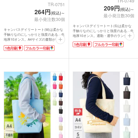
TR-0749
TR-0751
209円
(税込)～
264円
(税込)～
最小発注数30個
最小発注数30個
キャンバスデイリートート(S)は柔かな
キャンバスデイリートート(M)は柔かな
手触りなのにしっかりと強度のある、生
手触りなのにしっかりと強度のある、生
地厚10オンス。通勤・通学のランチバッ
地厚10オンス。A4サイズの書類がきっ
グにぴったりのサイズです。気軽に持て
1色印刷
フルカラー印刷
ちり収納できる肩掛けバッグです。荷物
る大きさなので、日常使いのサブバッグ
1色印刷
フルカラー印刷
が多い日の通勤・通学のサブバッグ、レ
としても重宝します。
ッスンバッグにどうぞ。
ベーシックカラーからトレンドのくすみ
ベーシックカラーからトレンドのくすみ
カラーまで揃ったカラフルな色展開。企
カラーまで揃ったカラフルな色展開。企
業カラーやイベント・展示会のイメージ
業カラーやイベント・展示会のイメージ
カラーにあわせて選ぶことができます。
カラーにあわせて選ぶことができます。
印刷面が広いのでPR効果も抜群です
印刷面が広いのでPR効果も抜群です
よ。
よ。