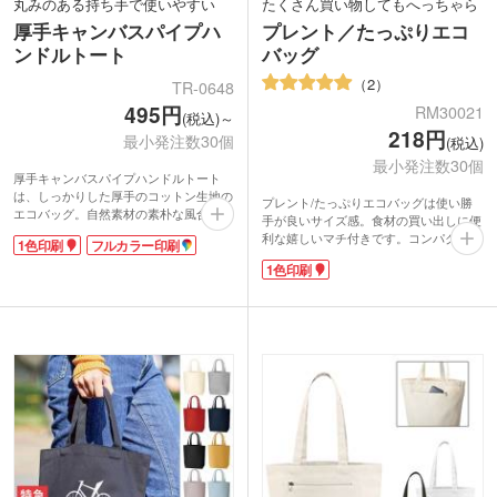
丸みのある持ち手で使いやすい
たくさん買い物してもへっちゃら
厚手キャンバスパイプハ
プレント／たっぷりエコ
ンドルトート
バッグ
2
TR-0648
495円
RM30021
(税込)～
218円
最小発注数30個
(税込)
最小発注数30個
厚手キャンバスパイプハンドルトート
は、しっかりした厚手のコットン生地の
プレント/たっぷりエコバッグは使い勝
エコバッグ。自然素材の素朴な風合いが
手が良いサイズ感。食材の買い出しに便
楽しめます。ハンドル(持ち手)は、パイ
利な嬉しいマチ付きです。コンパクトに
1色印刷
フルカラー印刷
プのように丸みのあるタイプ。持ちやす
折りたためる内ポケット付きだから携帯
く、広めのマチで収納力もたっぷり。デ
1色印刷
に便利。
イリーに活躍するバッグです。
プラスチックのポリ袋の代わりにエコバ
ッグを使用することでCO2削減になり、
SDGsの目標に貢献できます。ポストイ
ンできるサイズと重さなので直接会えな
いお客様にDMで送ることもできます。
環境を意識したノベルティは受け取る側
から好感触が得られますよ。
内ポケットまたはバッグ本体に1色印刷
が可能です。お店のロゴやキャラクター
を印刷して、オリジナルエコバッグの作
成に人気です。デイリーに使えるエコバ
ッグは長く使えるノベルティとして喜ば