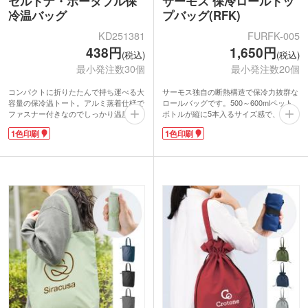
セルトナ・ポータブル保
サーモス 保冷ロールトッ
冷温バッグ
プバッグ(RFK)
KD251381
FURFK-005
438円
1,650円
(税込)
(税込)
最小発注数30個
最小発注数20個
コンパクトに折りたたんで持ち運べる大
サーモス独自の断熱構造で保冷力抜群な
容量の保冷温トート。アルミ蒸着仕様で
ロールバッグです。500～600mlペット
ファスナー付きなのでしっかり温度をキ
ボトルが縦に5本入るサイズ感で、アウ
ープします。
トドアやスポーツシーンに最適！開け閉
1色印刷
1色印刷
肩掛けも可能で収納時はハンドル付きで
めが簡単なロールトップ型でランチバッ
持ちやすく便利さ抜群！豊富なカラーバ
グとしても活用できます。
リエーションで選ぶ楽しみもあり、幅広
表面にロゴや学校名を名入れして、アウ
い年代にお使いいただけます。1色シル
トドアショップの購入特典ノベルティ
ク印刷でオリジナルロゴをいれて食料品
や、部活の卒部記念品などにいかがでし
店のキャンペーンや、アウトドアイベン
ょうか。
トでのノベルティにおすすめです。