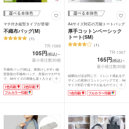
マチ付き縦型タイプが登場!
A4サイズ対応の万能トートバッグ
不織布バッグ(M)
厚手コットンベーシック
トート(SM)
1
1
TR-1089
105円
TR-1367
(税込)～
165円
最小発注数30個
(税込)～
最小発注数30個
不織布バッグ(M)は、肩掛けしやすい縦
型形状の不織布バッグ。舟形のマチ付き
縦横比がほぼ同じで、トレンド感あるデ
で、A4サイズの荷物も楽々入ります。
ザインの肩掛けコットンバッグです。A4
ハンドル部分は長めになっているので、
サイズ対応で底マチがあるのでコンパク
1色印刷
2色印刷
肩掛けしやすく荷物の出し入れも楽ち
トなのに収納力があります。約5オンス
ん!冊子などの資料が多くなりがちなオ
フルカラー印刷
1色印刷
フルカラー印刷
の生地でかさばりにくいです。資料の持
ープンキャンパスや、展示会にピッタリ
ち帰りだけでなく、普段使いのサブバッ
のアイテムです。
グとしても重宝します。
カラーは豊富な13色展開。お好きな色を
1色かフルカラーで大きく印刷できるの
選べるので、企業のイメージに合ったチ
で、宣伝効果の高い販促品の制作にぴっ
ョイスも可能です。名入れはフルカラー
たり！企業の展示会やオープンキャンパ
での印刷も可能なので、ファンクラブの
スで配布するノベルティなどにいかがで
オリジナルグッズや同人グッズの作成に
しょうか。イラストをプリントした同人