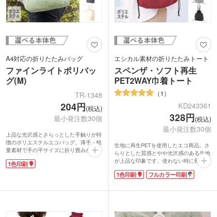
A4対応の折りたたみバッグ
エシカル素材の折りたたみトート
ファインライトポリバッ
スペンザ・ソフト再生
グ(M)
PET2WAY巾着トート
1
TR-1348
204円
KD243361
(税込)
328円
最小発注数30個
(税込)
最小発注数30個
上品な光沢感とさらっとした手触りが特
徴のポリエステルエコバッグ。薄手・軽
生地に再生PETを使用したエコ商品。さ
量素材で手の平サイズに折り畳みが可能
らりとした質感とやや光沢感のある生地
です。持ち手は肩掛けができる長さ。
が上品な印象です。使わない時に畳んで
1色印刷
A4サイズなら縦にも横にも入る大きさ
おけるゴムバンド付き。持ち手は肩掛け
です。船底タイプの底マチ付きで厚みが
1色印刷
フルカラー印刷
可能な長さです。底マチがあり、かさば
ある荷物も入れやすい！内側の縫い合わ
る衣類も入れやすいサイズ感。キュッと
せ部分はパイピング仕様で、リーズナブ
口を絞れる巾着型バッグは、中身が見え
ルながらもしっかりとした作りになって
ず・飛び出さないから安心！フリルのよ
います。
うな見た目の可愛さから、アパレルショ
ップやサロンの記念品制作に人気です。