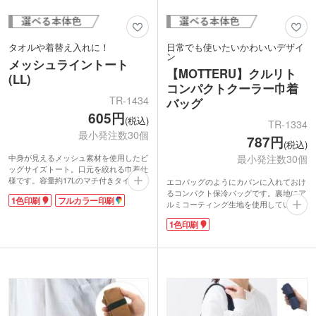
タオルや着替え入れに！
日常でも使いたいかわいいデザイ
ン
メッシュライントート
【MOTTERU】クルリト
(LL)
コンパクトクーラー巾着
TR-1434
バッグ
605円
(税込)
TR-1334
最小発注数30個
787円
(税込)
最小発注数30個
中身が見えるメッシュ素材を使用したビ
ッグサイズトート。口元を絞れる巾着仕
様です。容量約17Lのマチ付きタイプ
エコバッグのようにカバンに入れておけ
で、バスタオルと着替えなどかさばるも
るコンパクト保冷バッグです。裏地にア
1色印刷
フルカラー印刷
のも入れられます。ジムバッグや水場の
ルミコーティング生地を使用していま
レジャーでの使用におすすめ！持ち手は
す。従来のアルミ蒸着特有のゴワ付きが
1色印刷
肩掛けができる長さで、荷物が重くても
ないのにほぼ同様の保冷力！広めの舟底
安心。スマホなどを入れられる便利な外
マチで、お弁当箱も真っすぐ収納できま
ポケット付きです。
す。
ポケット部分にオリジナル印刷が可能。
洗濯機で洗えるのも嬉しいポイント。私
ジムやスポーツ施設の契約特典やオリジ
服にもマッチする淡い色使いで、口元を
ナルグッズ制作にいかがでしょうか。
リボン結びすると可愛らしい印象になり
ますよ。1色ロゴ印刷でノベルティや記
念品を製作しませんか？