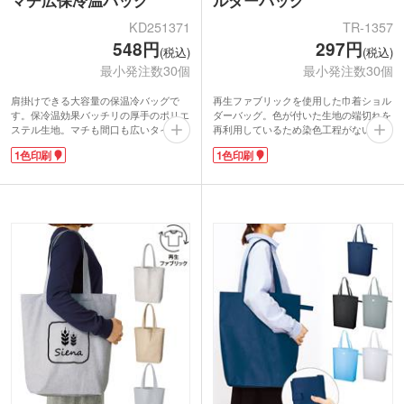
KD251371
TR-1357
548円
297円
(税込)
(税込)
最小発注数30個
最小発注数30個
肩掛けできる大容量の保温冷バッグで
再生ファブリックを使用した巾着ショル
す。保冷温効果バッチリの厚手のポリエ
ダーバッグ。色が付いた生地の端切れを
ステル生地。マチも間口も広いタイプ
再利用しているため染色工程がないエコ
で、出し入れしやすいのがポイントで
商品です。B6ノートが入るくらいのサイ
1色印刷
1色印刷
す。サイドのカラビナを留めると、ボッ
ズで、スマホや財布など必要最低限の荷
クス型に変身！ペットボトルや幅広の食
物の持ち歩きに便利。底マチ付きで、厚
品の持ち運びにも安定感抜群です。
みがあるものも入れやすい仕様です。シ
大きな外ポケットに、1色印刷で名入れ
ョルダー紐とは別に間口の巾着紐が付い
ができます。食料品店のキャンペーン
ているので肩にかけたままで開閉ができ
や、アウトドアイベントでのノベルティ
ます。
にいかがでしょうか。