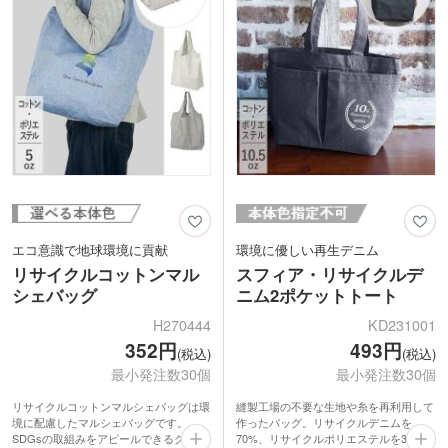
もおすすめ。お手頃価格なのも嬉しいポ
グッズにもおすすめです。
イントですね。
エコ意識で地球環境に貢献
環境に優しい再生デニム
リサイクルコットンマル
スフィア・リサイクルデ
シェバッグ
ニム2ポケットトート
H270444
KD231001
352円
493円
(税込)
(税込)
最小発注数30個
最小発注数30個
リサイクルコットンマルシェバッグは環
縫製工場の不要な生地や糸を再利用して
境に配慮したマルシェバッグです。
作ったバッグ。リサイクルデニムを
SDGsの取組みをアピールできるグッズ
70%、リサイクルポリエステルを30%使