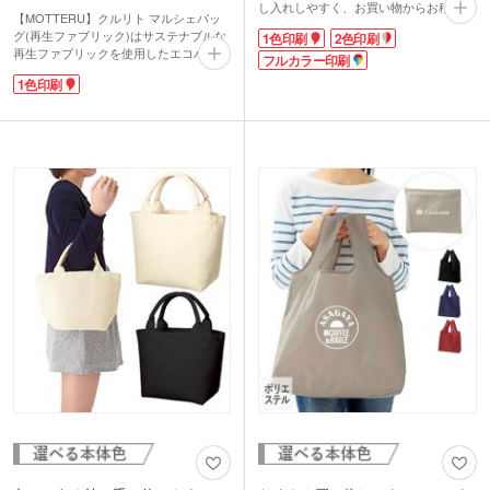
し入れしやすく、お買い物からお稽古バ
【MOTTERU】クルリト マルシェバッ
ッグまでマルチに使えます。
グ(再生ファブリック)はサステナブルな
1色印刷
2色印刷
12オンスの厚手キャンバス生地で、耐久
再生ファブリックを使用したエコバッ
性もバッチリ。中身が透けて見えること
フルカラー印刷
グ。大人気マルシェ型で、ナチュラルな
がありません。
1色印刷
風合いの生地感がおしゃれな印象です。
カラーは定番色からカラフル色まで12種
バッグの色味は既に色が付いた綿くずか
類をご用意。印刷は、1色・2色・フルカ
ら作られているため、染色工程がなく
ラー印刷が対応可能。印刷するデザイン
CO2削減・節水に繋がっています。
によってオリジナリティの高いバッグを
フランスパンや牛乳パックなど大きくか
製作できます。販促ノベルティや同人バ
さばるものもラクラク入れられる丸底タ
ッグなど幅広く活用いただけます。
イプ。使わないときにはくるっと折りた
たんでコンパクトにまとめられます。
1色印刷での名入れが可能です。SDGs
のキャンペーンノベルティや、アパレル
ショップや雑貨店での周年記念品・オリ
ジナルグッズ製作にいかがでしょうか。