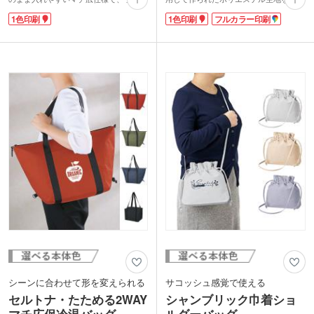
タイムや仕事帰りのお買い物で活躍しま
しています。バンド付きでくるっと小さ
1色印刷
1色印刷
フルカラー印刷
す。使用後は洗濯できるので衛生的で
くまとまり、持ち運びもスマート。2Lペ
す。ふわっとやわらかめの生地で折りた
ットボトルが3本入るマチ付きで肩掛け
たみやすく、付属のゴムバンドでくるっ
もでき、買い物や普段使いに便利です。
とまとめてコンパクトに持ち運べます。
1色のシルク印刷かフルカラー印刷に対
バッグ本体に1色印刷できるので、PR効
応しています。エコ関連のイベントやセ
果の高いノベルティの作成にぴったりで
ミナーの資料配布用におすすめのノベル
す。飲食店のオープン記念品やスタンプ
ティです。
カードの景品などにいかがでしょうか。
シーンに合わせて形を変えられる
サコッシュ感覚で使える
セルトナ・たためる2WAY
シャンブリック巾着ショ
マチ広保冷温バッグ
ルダーバッグ