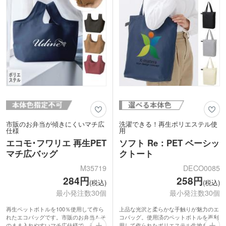
市販のお弁当が傾きにくいマチ広
洗濯できる！再生ポリエステル使
仕様
用
エコモ･フワリエ 再生PET
ソフト Re：PET ベーシッ
マチ広バッグ
クトート
M35719
DECO0085
284円
258円
(税込)
(税込)
最小発注数30個
最小発注数30個
再生ペットボトルを100％使用して作ら
上品な光沢と柔らかな手触りが魅力のエ
れたエコバッグです。市販のお弁当もそ
コバッグ。使用済のペットボトルを再利
のまま入れやすいマチ広仕様で、ランチ
用して作られたポリエステル生地を使用