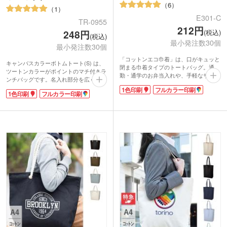
6
1
E301-C
TR-0955
212円
(税込)
248円
(税込)
最小発注数30個
最小発注数30個
「コットンエコ巾着」は、口がキュッと
キャンバスカラーボトムトート(S) は、
閉まる巾着タイプのトートバッグ。通
ツートンカラーがポイントのマチ付きラ
勤・通学のお弁当入れや、手軽なサブバ
ンチバッグです。名入れ部分を広く取れ
ッグにいかが。地球環境にやさしい無漂
るのが特徴で、 本体色をアクセントに
1色印刷
フルカラー印刷
白コットンを使い、ナチュラルな風合い
1色印刷
フルカラー印刷
オリジナルの名入れがしっかり目立ちま
に仕上げました。
す。
お弁当や携帯・小物などの持ち歩きに便
動画提供 : ノベルティ・販促エコバッグ
利なコンパクトサイズで、ランチタイム
チャンネル
やちょっとそこまでのお供に重宝しま
す。ツートンカラーがアクセントとな
り、ベーシックでありながら、お洒落な
デザインは普段使いにもピッタリ。企業
カラーに合わせて、ひと味違ったノベル
ティバッグを制作してみませんか?