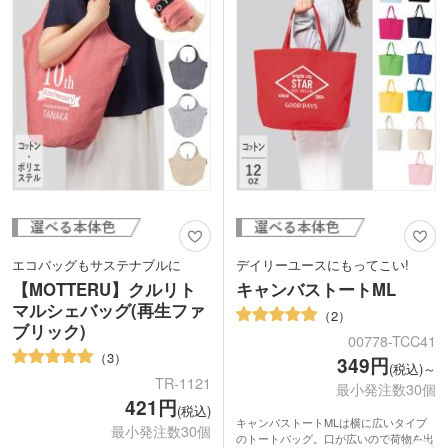
す。アパレルのショップバッグやイベン
ルバッグを作ってみませんか。
トのノベルティとしてご活用ください。
エコバッグもサステナブルに
デイリーユースにもってこい!
【MOTTERU】クルリト
キャンバストートML
マルシェバッグ(再生ファ
2
ブリック)
00778-TCC41
3
349円
(税込)～
TR-1121
最小発注数30個
421円
(税込)
キャンバストートMLは横に広いタイプ
最小発注数30個
のトートバッグ。口が広いので荷物を出