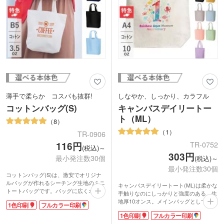
ショップや雑貨店での周年記念品・オリ
ジナルグッズ製作にいかがでしょうか。
薄手で柔らか コスパも抜群!
しなやか、しっかり、カラフル
コットンバッグ(S)
キャンバスデイリートー
ト（ML）
8
1
TR-0906
TR-0752
116円
(税込)～
303円
最小発注数30個
(税込)～
最小発注数30個
コットンバッグ(S)は、激安でオリジナ
ルバッグが作れるシーチング生地のミニ
キャンバスデイリートート(ML)は柔かな
トートバッグです。バッグに広くオリジ
手触りなのにしっかりと強度のある、生
ナルの1色・フルカラー印刷ができま
地厚10オンス。メインバッグとして使え
1色印刷
フルカラー印刷
す。
る、収納力たっぷりのショルダータイ
ランチトートやペットのお散歩時に最適
1色印刷
フルカラー印刷
プ。外出先で荷物が増えても安心です。
なサイズ。バッグはシーチング薄手の柔