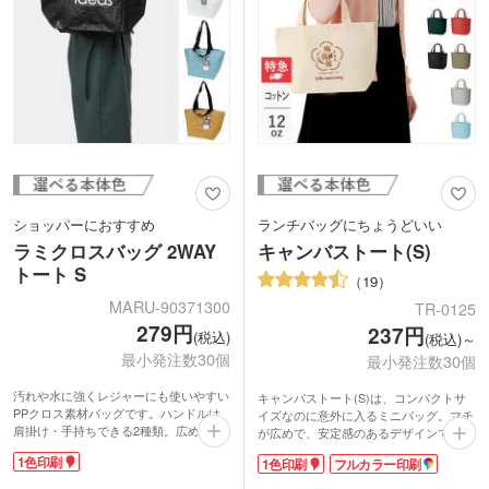
ショッパーにおすすめ
ランチバッグにちょうどいい
ラミクロスバッグ 2WAY
キャンバストート(S)
トート S
19
MARU-90371300
TR-0125
279円
237円
(税込)
(税込)～
最小発注数30個
最小発注数30個
汚れや水に強くレジャーにも使いやすい
キャンバストート(S)は、コンパクトサ
PPクロス素材バッグです。ハンドルは
イズなのに意外に入るミニバッグ。マチ
肩掛け・手持ちできる2種類。広めの底
が広めで、安定感のあるデザインです。
マチでプラホック付き。中身が見えませ
お弁当や小物などの持ち歩きにいかが。
1色印刷
1色印刷
フルカラー印刷
ん。耐久性があり、重い荷物も楽々持ち
しっかりした生地でコットン100%のナ
運びできます。
チュラルな風合いが楽しめます。カラー