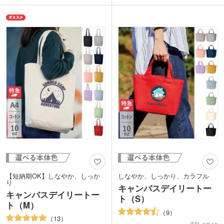
オリジナルデザインでオシャレなバッグ
バリエーションが豊富なので、企業カラ
を製作できます。入会・購入特典など、
ーやイベント・展示会のイメージカラー
ブランドロゴを印刷して長く使ってもら
にあわせてバッグを選ぶことができま
えるノベルティを作りませんか？クリ
す。
ア・ホワイト・ブラック・ブルー・ライ
印刷面が広いためPR効果も抜群。社名
トブラウンの5色から選べます。
やロゴを名入れしたオリジナルエコバッ
グは、小ロットでも制作可能です。
【短納期OK】しなやか、しっか
しなやか、しっかり、カラフル
り
キャンバスデイリートー
キャンバスデイリートー
ト（S）
ト（M）
9
13