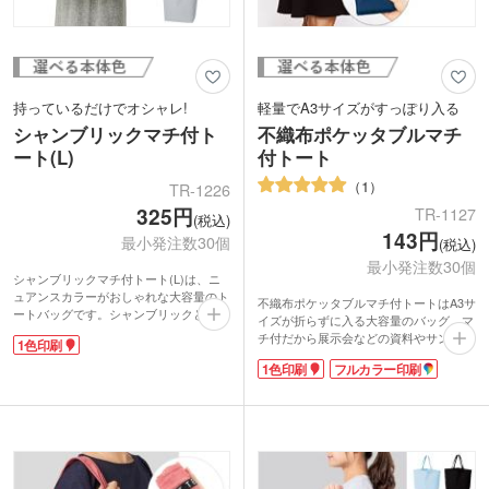
持っているだけでオシャレ!
軽量でA3サイズがすっぽり入る
シャンブリックマチ付ト
不織布ポケッタブルマチ
ート(L)
付トート
1
TR-1226
325円
TR-1127
(税込)
143円
最小発注数30個
(税込)
最小発注数30個
シャンブリックマチ付トート(L)は、ニ
ュアンスカラーがおしゃれな大容量のト
不織布ポケッタブルマチ付トートはA3サ
ートバッグです。シャンブリックとは、
イズが折らずに入る大容量のバッグ。マ
シャンブレーとファブリックを組み合わ
チ付だから展示会などの資料やサンプル
1色印刷
せた造語。布地を糸として再利用した再
を配るのに最適です。折りたたみ方はシ
生ファブリックを使用しているので、ナ
1色印刷
フルカラー印刷
ンプルで、畳んだら面テープを留めるだ
チュラル志向の方にもおすすめの商品で
けでコンパクトに。携帯も便利です。軽
す。
くて丈夫な不織布素材なので、お買い物
マチも付いていて肩掛けができるので、
用のサブバッグにも使えます。
たくさん荷物のある日に大活躍!印刷面
バッグの中央にシルク1色印刷とフルカ
も大きいので、お店のロゴなどばっちり
ラー転写印刷が可能です。印刷範囲が広
アピールできますね。おしゃれなシャン
くシンプルなデザインに名入れが映えま
ブリック生地で、他と差のつくオリジナ