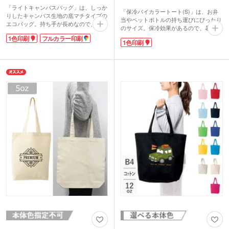
「ライトキャンバスバッグ」は、しっか
「保冷バイカラートート(S)」は、お弁
りしたキャンバス生地の底マチタイプの
当やペットボトルの持ち運びにぴったり
エコバッグ。持ち手が長めなので、肩か
のサイズ。保冷効果があるので、暑い季
ら掛けることもできます。本体色は、ナ
節も安心してランチを携帯できます。清
1色印刷
フルカラー印刷
チュラルな風合いの生成り色です。
1色印刷
潔感のあるアイボリーにアクセントカラ
ーを効かせた、すっきりしたバイカラー
動画提供 : ノベルティ・販促エコバッグ
デザイン。外ポケットが付いているの
チャンネル
で、スマートフォンやパスケースなどが
サッと取り出せます。本体色は、ネイビ
ーブルー・インクブラックの2色から選
べます。