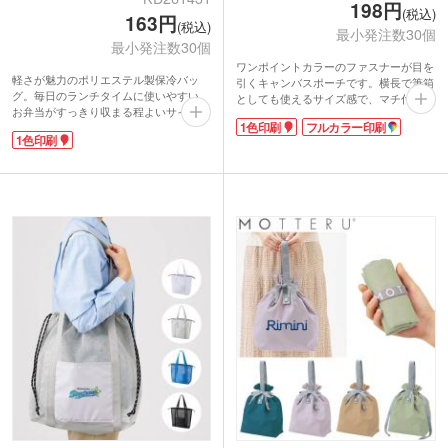
198円
(税込)
163円
(税込)
最小発注数30個
最小発注数30個
ワンポイントカラーのファスナーが目を
軽さが魅力のポリエステル製保冷バッ
引くキャンバスポーチです。横長で筆箱
グ。毎日のランチタイムに使いやすい、
としても使えるサイズ感で、マチ付きの
お弁当がすっきり収まる程よいサイズ感
ためしっかり自立する舟形デザイン。コ
1色印刷
フルカラー印刷
です。内側は保冷温仕様で、オールシー
スメや小物をすっきり収納できる使い勝
1色印刷
ズン使えます。通勤・通学はもちろん、
手の良さも魅力です。サイドループ付き
ちょっとした外出やピクニックにも。
でキーホルダーやチャームを付けてアレ
本体色は選べる5色展開で、企業ロゴや
ンジも楽しめます。
イベント名を入れたノベルティにもおす
1色印刷・フルカラー印刷のどちらにも
すめ。実用性が高く、日常使いされやす
対応しており、シンプルでナチュラルな
いアイテムです。
ボディは名入れデザインがよく映えま
す。ライブやファンクラブグッズ、企業
やチーム、推しのテーマカラーに合わせ
たオリジナルグッズ制作にもおすすめで
す。