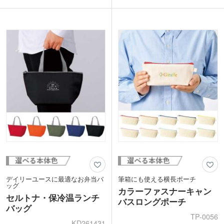
デイリーのお買い物バッグにもどうぞ。
らかい生地なので、ちょっと荷物が増え
ベーシックカラーからトレンドのくすみ
たとき用のサブバッグとしてもおすすめ
カラーまで揃ったカラフルな色展開。企
です。深さのある珍しいシルエットなの
業カラーやイベント・展示会のイメージ
で、他と差のつく目立つオリジナルバッ
カラーにあわせて選ぶことができます。
グの製作ができます。
印刷面が広いのでPR効果も抜群です
よ。
デイリーユースに最適なお弁当バ
筆箱にも使える横長ポーチ
ッグ
カラーファスナーキャン
セルトナ・保冷温ランチ
バスロングポーチ
バッグ
TP-0056
KD261431