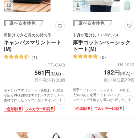
肩掛けできる長めの持ち手
中身が透けにくい5オンス
キャンバスマリントート
厚手コットンベーシック
(M)
トート(M)
2
4
TR-1012
TR-0948
182円
561円
(税込)～
(税込)～
最小発注数30個
最小発注数30個
厚手コットンベーシックトート(M)は、
キャンバスマリントート(M)は、印刷面
人気のある定番コットンバッグ。
が広くPR効果抜群!12オンスのコットン
シーチング生地より厚みがUPした5オン
素材で作ったシンプルなデザインのトー
スの厚手コットントートが登場しまし
トバッグです。雑貨店でオリジナルバッ
1色印刷
フルカラー印刷
1色印刷
フルカラー印刷
た!
グを作ったり、お店のノベルティに人気
A4サイズが入るマチ付きのタイプは中に
があります。持ち手のロープがカジュア
物を入れやすく、説明会の資料やカタロ
ル感を演出。長めでやわらかく肩にかけ
グを入れたりライブ物販で使用したり、
やすさが自慢です。街中やキャンパスで
お買い物のエコバッグとしても使えま
もお洒落に持てますね。
す。厚手で中身が透けにくく、様々な用