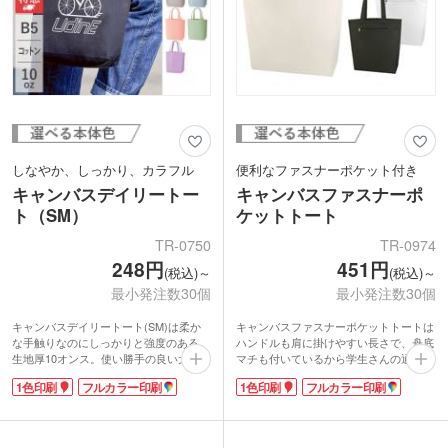
れます。
しなやか、しっかり、カラフル
便利なファスナーポケット付き
キャンバスデイリートー
キャンバスファスナーポ
ト（SM）
ケットトート
TR-0750
TR-0974
248円
451円
(税込)～
(税込)～
最小発注数30個
最小発注数30個
キャンバスデイリートート(SM)は柔か
キャンバスファスナーポケットトートは
な手触りなのにしっかりと強度のある、
ハンドルも肩に掛けやすい長さで、舟底
生地厚10オンス。使い勝手の良い大きさ
マチも付いているから学生さんの通学バ
の手さげタイプです。500mlペットボト
ッグに人気。特に使いやすいと評判なの
1色印刷
フルカラー印刷
1色印刷
フルカラー印刷
ルが縦にキレイに収納できる、小さすぎ
は、スマートフォンや鍵など、お出かけ
ず大きすぎない使い勝手の良いサイズで
の必須アイテムが収まる便利な外ポケッ
す。
トです。
ベーシックカラーからトレンドのくすみ
トートバッグの生地は、厚すぎず中身の