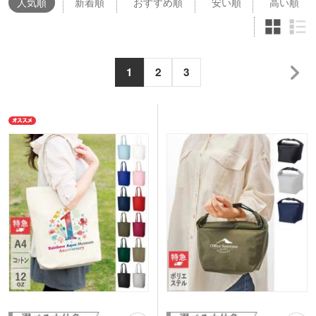
人気
順
新着順
おすすめ順
安い順
高い順
1
2
3