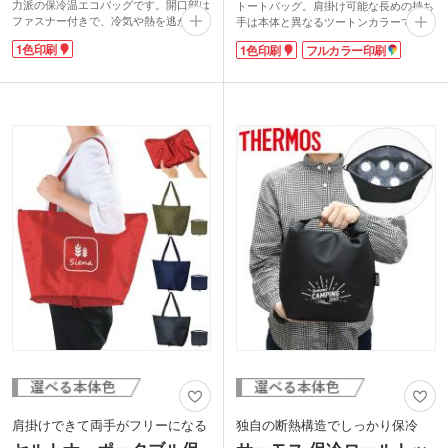
力派の保冷温エコバッグです。開口部は
トートバッグ。肩掛け可能な長めの持ち
ファスナー付きで、冷気や熱を逃がさず
手は本体と異なるツートンカラーでおし
中身の飛び出しも防いでくれる安心設
ゃれ感アップ。中身の飛び出しを防ぐボ
1色印刷
1色印刷
フルカラー印刷
計。お買い物はもちろん、ピクニックな
タン付きで安心。マチありなので、セミ
どのレジャーでも大活躍間違いなしのア
ナーや展示会で配布されたA4サイズの資
イテムです。
料やノベルティを入れるのに最適。使い
どんなシーンにも馴染む落ち着いたトー
やすさとデザイン性を兼ね備えたアイテ
ンの4色展開。1色印刷による名入れが可
ムで、その後も使ってもらえる可能性大
能で、ロゴや店名をシンプルかつ印象的
です。
に配置できます。スーパーや量販店での
1色やフルカラーで広範囲に名入れが可
成約特典やキャンペーンにいかがでしょ
能。社名やロゴを入れたオリジナルバッ
うか。
グは目立つこと間違いなしです。
肩掛けできて両手がフリーになる
独自の断熱構造でしっかり保冷