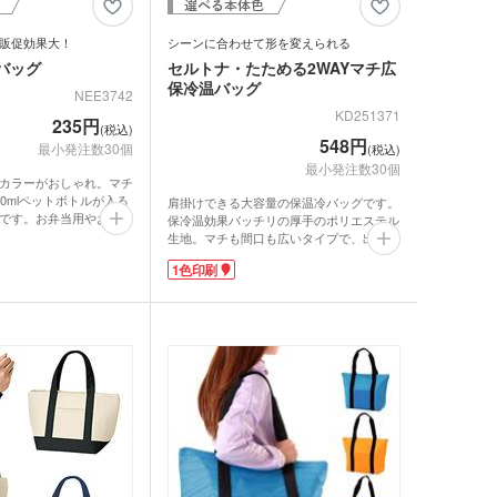
ットティッシュ
チン雑貨
販促効果大！
シーンに合わせて形を変えられる
バッグ
セルトナ・たためる2WAYマチ広
ー
グッズ
保冷温バッグ
NEE3742
KD251371
235円
クケース
れマスク(オリジナル印
(税込)
548円
最小発注数30個
(税込)
・芳香剤・アロマ
最小発注数30個
タン
カラーがおしゃれ。マチ
0mlペットボトルが入る
肩掛けできる大容量の保温冷バッグです。
UV対策)
です。お弁当用やお買い
保冷温効果バッチリの厚手のポリエステル
織布素材ながら縫製仕上
ーツ
生地。マチも間口も広いタイプで、出し入
た作りで、安心して長く
れしやすいのがポイントです。サイドのカ
1色印刷
す。保冷・保温機能付き
ラビナを留めると、ボックス型に変身！ペ
ットボトルや幅広の食品の持ち運びにも安
ルタオル
入れ可能。お店のロゴが
定感抜群です。
保冷バッグを製作できま
大きな外ポケットに、1色印刷で名入れが
のテイクアウトバッグ
できます。食料品店のキャンペーンや、ア
念品にいかがでしょう
ウトドアイベントでのノベルティにいかが
待大です。
でしょうか。
ロ・湯たんぽ