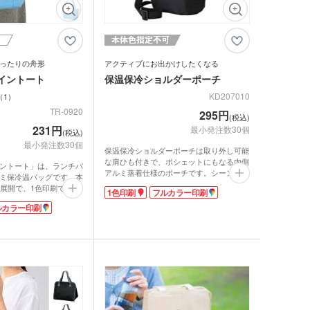
ったりの舟形
アクティブにお出かけしたくなる
イントート
保温保冷ショルダーポーチ
KD207010
1
TR-0920
295円
(税込)
231円
最小発注数30個
(税込)
最小発注数30個
保温保冷ショルダーポーチは取り外し可能
な肩ひも付きで、ポシェットにもなる内側
ントート」は、ランチバ
アルミ蒸着仕様のポーチです。シーンに合
ミ保冷温バッグです。本
わせて2WAYできるユニセックスなデザイ
色展開で、1色印刷でオリ
1色印刷
フルカラー印刷
ンが人気です。
能です。
500mlのペットボトルが2本まで入りま
ルカラー印刷
当の傷みが心配。そこで
す。側面にはメッシュポケット付で、すぐ
の登場です!内側にアル
使うICカードやスマホを入れるのに便利で
ているため、保冷温効果
す。ソロキャンプ・ドライブにも大活躍間
一緒にバッグにいれれ
違いなし!
お弁当の痛みを防ぎま
ポケットの上に1色・フルカラー印刷、裏
面にフルカラー印刷が可能なので、ライブ
女性やお子さん向けお弁
やフェスのオリジナルグッズにもおすすめ
ックがちょうど入る程度で
です。ポリ袋入れでも印刷部分がバッチリ
本入れることができるサ
見えるので、販促用に購入特典やプレゼン
ケット付なので、スマホ