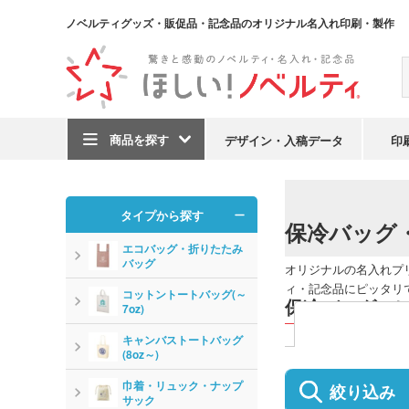
ノベルティグッズ・販促品・記念品のオリジナル名入れ印刷・製作
商品を探す
デザイン・入稿データ
印
TOP
エコバッグ・ト
タイプから探す
保冷バッグ
エコバッグ・折りたたみ
バッグ
オリジナルの名入れプ
ィ・記念品にピッタリ
コットントートバッグ(～
保冷バッグ・レ
7oz)
キャンバストートバッグ
(8oz～)
巾着・リュック・ナップ
絞り込み
サック