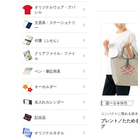
ステンレスタ
当の傷み防止に保冷トー
ルミタンブラ
デニムポーチ
オリジナルウェア・アパ
ね。500ml缶なら縦に
ランチトート
レル
ら2〜3個積み重ねてフ
陶器マグカッ
れる手頃なサイズです。
カップ
保冷・保温タ
文房具・ステーショナリ
畳めてバッグだけの持ち
コスメポーチ
ジュートバッ
ー
生産ロットを増やし、お
オリジナルTシ
リネンバッグ
にできました。無地のシ
長袖)
に印刷が映えますよ。オ
ステンレスマ
クリアボトル
付箋（ふせん）
グの製作にいかがでしょ
クボトル
スクエアトー
メモ帳
オリジナルロ
クリアファイル・ファイ
ャツ
ル
水筒・魔法瓶
オリジナル付
ロープハンド
クリップ
ペン・筆記用具
短納期タンブ
オリジナルク
キーホルダー
クリーナー
フリクション
短納期クリア
名入れカレンダー
カードケース
レザーキーホ
ダー・名刺入
多機能ペン(
キーホルダー
コンパクトに畳める保冷
記念品
プペン付など)
プレント／たため
定規・メジャ
グ
卓上カレンダ
反射板キーホ
オリジナルタオル
レクターキー
万年筆