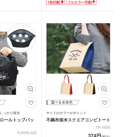
1色印刷
フルカラー印刷
保冷剤を入れてお弁当を
スチックタンブラー
す。
ットポーチ
プジャーや500mlペッ
缶飲料なら6本入るので、アウトドアにも
シェバッグ
イズです。1色でオリジ
便利です。
スチックマグカップ・
フェの開店記念品やテイ
内側には保冷・保温効果のあるアルミ蒸着
ミボトル・マウンテン
ブーマグカップ
入特典におすすめです。
フィルムを使用してるので、冷凍品や冷蔵
ル（カラビナ付）
期ポーチ
品の持ち帰りにも重宝します。
ゃれトートバッグ
ジナルドライTシャツ・
表面はコットン生地を使用し、ポリエステ
イウェア(半袖・長袖)
ル生地より厚みがありしっかりしているの
ボトル・ポケットボト
で、お値段以上に見えますよ。
エステルトートバッグ
ネット
ジナルユニフォーム
ルホルダー・ペットボ
ホルダー
期付箋（ふせん）
トフレーム
ュメントファイル・そ
ファイル
立て・トレイ
ペン(単色)
クカバー・ルーペ・し
キーホルダー・ウッド
ホルダー
しっかり保冷
サイドのカラーがポイント
ープペン
冷ロールトップバッ
不織布保冷スクエアコンビトート
・レターカッター・ホ
カレンダー
TR-0926
キス他
カー・蛍光ペン
FURFK-005
374円
(税込)