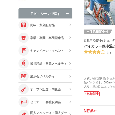
手袋・ネック
目的・シーンで探す
オリジナルお
周年・創立記念品
卒業・卒園・卒団記念品
自転車で便利なショルダ
バイカラー保冷温
キャンペーン・イベント
1
挨拶粗品・営業ノベルティ
展示会ノベルティ
お買い物に便利なショル
温バッグです。500ml
入り、見た目以上にたっ
オープン記念・内覧会
ョルダーストラップは長
1色印刷
掛けでも斜めがけでも持
ルミ蒸着加工で、温度を
セミナー・会社説明会
びができます。バッグ外
を収納できる、便利なオ
き。
同人ノベルティ・同人グッ
ポケット面に1色印刷が