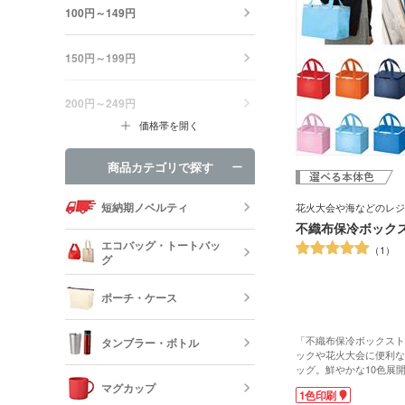
100円～149円
150円～199円
200円～249円
価格帯を開く
商品カテゴリで探す
短納期ノベルティ
花火大会や海などのレジ
不織布保冷ボック
エコバッグ・トートバッ
1
グ
ポーチ・ケース
エコバッグ・
ッグ
「不織布保冷ボックスト
タンブラー・ボトル
ックや花火大会に便利な
キャンバスポ
ッグ。鮮やかな10色展
巾着・リュッ
ナル名入れが可能です。
マグカップ
ック
1色印刷
春夏のレジャーには、冷