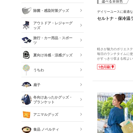
フォトフレー
ーボード
食器
除菌・感染対策グッズ
デイリーユースに最適な
セルトナ・保冷温
美容・コスメ
ティッシュ・
アウトドア・レジャーグ
ッシュ
短納期キッチ
ッズ
名入れマスク
刷)
コスメポーチ
旅行・カー用品・スポー
収納グッズ
ツ
アウトドア 
軽さが魅力のポリエステ
ハンド・除菌
毎日のランチタイムに使
夏向け冷感・涼感グッズ
マスク(既製品
がすっきり収まる程よい
靴べら・バッ
側は保冷温仕様で、オー
トラベルグッ
1色印刷
レジャーバッ
す。通勤・通学はもちろ
うちわ
外出やピクニックにも。
保冷剤・冷却
本体色は選べる5色展開
う
ベント名を入れたノベル
扇子
め。実用性が高く、日常
イテムです。
オリジナルう
冬向けあったかグッズ・
ブランケット
既製品扇子（
アニマルグッズ
オリジナルブ
食品 ノベルティ