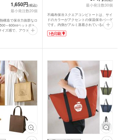
1,650円
品 ボトル・水筒
最小発注数30個
(税込)
最小発注数20個
不織布保冷スクエアコンビトートは、サイ
ゴム・修正テープ
ジナルミニハンカチタ
ドのカラーがアクセントの保温保冷バッグ
熱構造で保冷力抜群なロ
品 時計
です。内側がアルミ蒸着されているので、
00～600mlペットボト
保温性もバッチリ!
サイズ感で、アウトドア
1色印刷
1色印刷でオリジナル名入れが出来ます。
に最適！開け閉めが簡単
ジナルスポーツタオル
名入れできる範囲が広いので、ロゴや企業
でランチバッグとしても
品 タオル
名が目立ちます。
口元のマジックテープをしっかり留めれ
名を名入れして、アウト
ば、バッグの中の温度をキープ。中身が出
入特典ノベルティや、部
ルティタオル
てくることもありません。持ち歩きに程よ
どにいかがでしょうか。
品 USBグッズ
い、お買い物にピッタリのサイズ。縫製し
レットケース
ているため、耐久性があり長期間使うこと
ができます。
キャンペーンやイベントでの配布にいかが
品 防災グッズ
クリーナー
ホクリーナー・マイク
でしょうか。
ァイバークロス
オ
ホ関連アクセサリー
ミブランケット他
チボックス・お弁当
フードポット