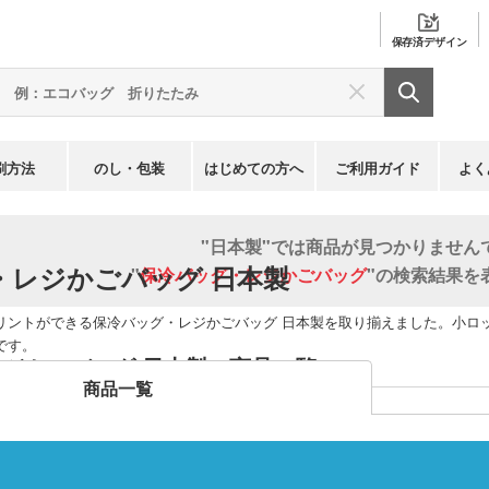
保存済
デザイン
刷方法
のし・包装
はじめての方へ
ご利用ガイド
よく
ートバッグ
保冷バッグ・レジかごバッグ
日本製
"日本製"では商品が見つかりません
・レジかごバッグ 日本製
"
保冷バッグ・レジかごバッグ
"の検索結果を
リントができる保冷バッグ・レジかごバッグ 日本製を取り揃えました。小ロ
です。
ジかごバッグ 日本製 商品一覧
商品一覧