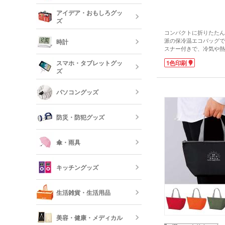
記念品 タン
短納期文房具・
アイデア・おもしろグッ
リー
ズ
クレヨン・色
オリジナルフ
コンパクトに折りたたん
記念品 グラ
派の保冷温エコバッグで
時計
スナー付きで、冷気や熱
短納期ボール
飛び出しも防いでくれる
オリジナルハ
スマホ・タブレットグッ
1色印刷
記念品 ステ
物はもちろん、ピクニッ
ズ
ー・文房具
でも大活躍間違いなしの
どんなシーンにも馴染む
時計
の4色展開。1色印刷に
パソコングッズ
オリジナルバ
記念品 写真
で、ロゴや店名をシンプ
モバイルバッ
フレーム
置できます。スーパーや
器
典やキャンペーンにいか
防災・防犯グッズ
短納期オリジ
記念品 印鑑
USBグッズ
ムペン・朱肉
スマホモバイ
傘・雨具
防災セット・
記念品 傘・
キッチングッズ
モバイル ス
傘
反射板・リフ
生活雑貨・生活用品
短納期スマホ
グッズ
箸・カトラリ
美容・健康・メディカル