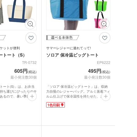
ケットが便利
サマーレジャーに連れてって!
ートート（S）
ソロア 保冷温ビッグトート
TR-0732
EP6222
605円
495円
(税込)
(税込)
最小発注数30個
最小発注数30個
トート(S)」は、お弁当
「ソロア 保冷温ビッグトート」は、収納
持ち運びにぴったりのサ
力自慢のレジャーバッグ。アルミ蒸着フィ
あるので、暑い季節も安
ルム仕上げで保冷温性を持たせた、カラフ
帯できます。清潔感のあ
ルなトートです。バッグの片面はポケット
1色印刷
クセントカラーを効かせ
付だから、小物を入れるのに便利。キャン
バイカラーデザイン。外
プやアウトドアはもちろん、ショッピング
いるので、スマートフォ
バッグとして冷凍食品のまとめ買いにも重
どがサッと取り出せま
宝します。
イビーブルー・インクブ
選べます。