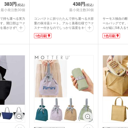
383円
438円
ブラー
記念品 マグカップ
記念
ステーショナ
(税込)
(税込)
最小発注数30個
最小発注数30個
鉛筆・鉛筆
ペンセット・文具セット
消し
オリ
ェイスタオル
オリジナルハンカチタオル
で持ち運べる実力
コンパクトに折りたたんで持ち運べる大容
サーモス独自の断
オル
ス
記念品 バッグ
記念
す。開口部はファ
量の保冷温トート。アルミ蒸着仕様でファ
ールバッグです。5
を逃がさず中身の
スナー付きなのでしっかり温度をキープし
ルが縦に5本入る
ペン
安心設計。お買い
ます。
やスポーツシーン
ンドタオル
オリジナルマフラータオル
オリ
1色印刷
1色印刷
ーショナリ
記念品 ボールペン・筆記
クなどのレジャー
肩掛けも可能で収納時はハンドル付きで持
なロールトップ型
記念
具
アイテムです。
ちやすく便利さ抜群！豊富なカラーバリエ
活用できます。
落ち着いたトーン
ーションで選ぶ楽しみもあり、幅広い年代
表面にロゴや学校
電波時計
よる名入れが可能
にお使いいただけます。1色シルク印刷で
ドアショップの購
スタオル
名入れタオル・粗品タオル
ノベ
立て・フォト
記念品 モバイルバッテリ
ルかつ印象的に配
オリジナルロゴをいれて食料品店のキャン
活の卒部記念品な
記念
テリー・充電
ー・充電器
量販店での成約特
ペーンや、アウトドアイベントでのノベル
タッチペン
タブ
がでしょうか。
ティにおすすめです。
ナルタオル
ケース・ネー
記念品 キーホルダー
記念
マウスパッド
PC
スマ
ルスタンド
イヤホン・スピーカー
ロフ
ライト・LEDライト・懐中
非常持出袋
ラジ
電灯
日傘
マホケース
スマホリング
スマ
傘カバー・雨具
レクター
防犯ブザー・ホイッスル
アル
・タブレット
ラン
ー・スプーン
オリジナル コースター
箱・