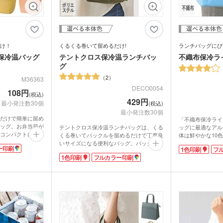
け！
くるくる巻いて留めるだけ!
ランチバッグにぴ
保冷温バッグ
テントクロス保冷温ランチバッ
不織布保冷ラ
グ
2
M36363
DECO0054
108円
(税込)
429円
最小発注数30個
(税込)
最小発注数30個
だけで簡単に留め
「不織布保冷ライ
ッグ。お弁当箱が
ッグに最適なアル
テントクロス保冷温ランチバッグは、くる
コンパクトに持ち
体は鮮やかな10
くる巻いてバックルを留めるだけで丁度良
生地で、内側は保
ジナル名入れが可
いサイズになる便利なバッグ。バックルが
ー印刷
1色印刷
フ
着フィルム張り。
暖かくなるとお弁
持ち手になり、持ち運びも簡単です。テン
1色印刷
フルカラー印刷
イッチやスイーツ
保冷ランチバッグ
トにも採用される丈夫でしなやかな生地。
運べます。
ミシートを貼つけ
表面には雨や汚れをはじく撥水加工済みで
フルカラー印刷で
が抜群。保冷剤を
す。内側はアルミ蒸着フィルムで保冷温効
印刷した販促ノベ
ば、冷気を逃さず
果に優れています。コンパクトに折り畳め
記念品に喜ばれる
す。
るのもうれしいポイントです。
バッグのサイズは
1色・フルカラー印刷で名入れが可能。男
当+200ml紙パ
女問わずお使いいただける色展開です。セ
す。缶なら縦に3
レクトショップやアパレルなどの周年記念
イズ感です。外ポ
やキャンペーンにいかがでしょうか。