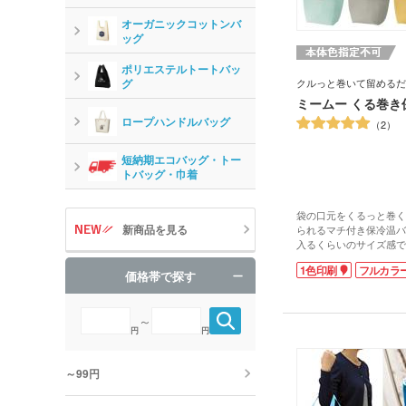
オーガニックコットンバ
ッグ
ポリエステルトートバッ
グ
クルっと巻いて留めるだ
ミームー くる巻き
ロープハンドルバッグ
2
短納期エコバッグ・トー
トバッグ・巾着
袋の口元をくるっと巻く
新商品を見る
られるマチ付き保冷温バ
入るくらいのサイズ感で
運べます。表面は不織布
1色印刷
フルカラ
冷温効果のあるアルミ蒸
価格帯で探す
散歩やレジャーにサンド
などを入れて気軽に持ち
袋の表面にシルク1色・
～
き、ショップ名やロゴを
円
円
ルティーやイベント参加
アイテムです。
～99円