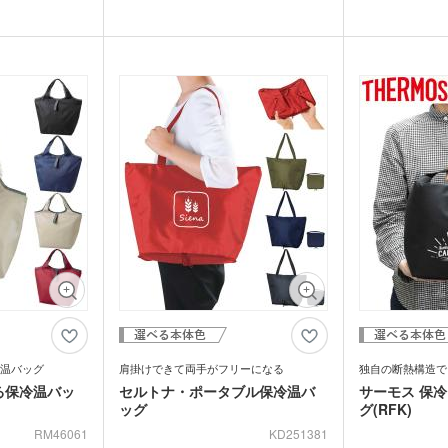
ンブラー・ア
台紙タンブラー（カスタム
トは必需品ですよ
ェットティッシュ、スマホを収納でき便
アウトや、夏場は
プラ
ー
デザインタンブラー）
本革・レザー調ポーチ
フラ
6本、食品用容器な
利。マチありで自立し、500mlペットボト
持ち運べます。スー
バッグ
サコッシュ
マル
ァスナーが閉めら
ルを立てて入れられます。デザイン性と実
トボトルも入るサ
プ・磁器マグ
プラ
コンパクトに折り
用性を兼ね備えていて、通年で使えるから
ナル印刷をし、カ
ガラスマグカップ
ステンレスボトル・マグボ
アル
バン
ンブラー
運びもラクラク。
通勤・通学にもおすすめ。
クアウトデリの購
スマホショルダー・スマホ
トル
ボト
短納
グ・コットン
値段もお手頃価格
ポケットにショップ名やロゴを印刷したオ
ポーチ
デニムバッグ
おし
ャツ(半袖・
オリジナルポロシャツ(半
オリ
ンプルなデザイン
リジナル保冷温バッグを製作してみません
袖・長袖)
ドラ
リジナル保冷バッ
か。
グカップ
湯のみ
・プラスチッ
スープジャー・フードポッ
ミニ
うか。
ト
ル
オーガニックコットンバッ
ト
ポリ
ノート・手帳
マグ
ンT・長袖Tシ
グ
オリジナルキッズウェア
オリ
オリジナルグラス・ビアグ
ボト
ラス
トル
箋
ノベルティ付箋
短納
短納期エコバッグ・トート
バインダー・クリップボー
ルバッグ
フォ
バッグ・巾着
ド
名入れクリアファイル（箔
ドキ
ラー・ボトル
リアファイル
押し・シルク）
の他
ペンケース・筆箱
ペン
ジェットストリーム
ボール
ファイル
・カードホル
ブッ
ケース・マルチケース
ルダー・革製
メタルキーホルダー・金属
木製
れ
おり
タッチ・シャー
製キーホルダー
キー
温バッグ
肩掛けできて両手がフリーになる
独自の断熱構造で
多色ペン
シャ
る保冷温バッ
セルトナ・ポータブル保冷温バ
サーモス 保
印鑑・印鑑ケース・スタン
電卓
ー
ッグ
グ(RFK)
ー
壁掛けカレンダー
万年
ルダー・リフ
プ
ッチ
ホルダー
サインペン・筆ペン
マー
RM46061
KD251381