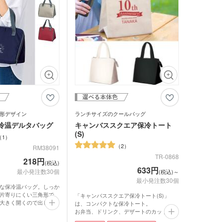
トなどの使用にも向いています。
ッと入れるのにも便利で
れが映える無地のシンプ
イラストやロゴマークを
すめです。
形デザイン
ランチサイズのクールバッグ
冷温デルタバッグ
キャンバススクエア保冷トート
(S)
1
2
RM38091
TR-0868
218円
(税込)
633円
最小発注数30個
(税込)～
ンバストートバッグ
最小発注数30個
～)
な保冷温バッグ。しっか
片寄りにくい三角形で
「キャンバススクエア保冷トート(S)」
ア・ビニールポーチ
大きく開くので出し入れ
バッグ・レジかごバッ
は、コンパクトな保冷トート。
アルミ蒸着付きで温度を
お弁当、ドリンク、デザートのカットフル
たたかいお弁当のテイク
ーツなどを入れて持ち運ぶのにぴったりで