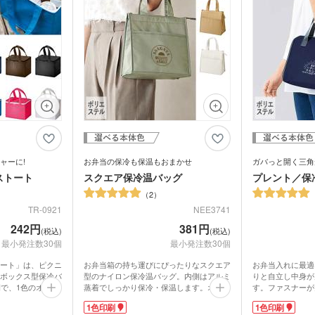
やパスケースをサ
すよ。
オリジナルの名入
ルなデザインで、
印刷するのにおす
ャーに!
お弁当の保冷も保温もおまかせ
ガバっと開く三角
ストート
スクエア保冷温バッグ
プレント／保
2
TR-0921
NEE3741
242円
381円
(税込)
(税込)
最小発注数30個
最小発注数30個
折りたたみバ
コットントートバッグ(～
キャ
7oz)
(8oz
ート」は、ピクニ
お弁当箱の持ち運びにぴったりなスクエア
お弁当入れに最適
ボックス型保冷バ
型のナイロン保冷温バッグ。内側はアルミ
りと自立し中身が
ーチ
ポリエステルポーチ
クリ
開で、1色のオリジ
蒸着でしっかり保冷・保温します。オシャ
す。ファスナーが
ク・ナップサ
保冷
不織布トートバッグ
レなくすみカラーがランチタイムを楽しく
が楽チン。内側は
グ
1色印刷
1色印刷
えた缶飲料やお弁
演出。外側のポケットに、カトラリーやウ
キープします。あ