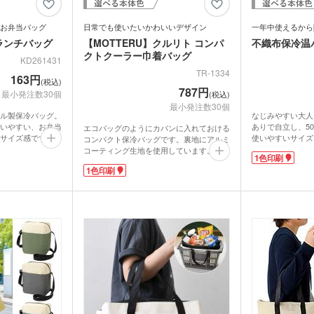
ム・ピクチャ
ライト・ランタン
ウェ
キッチン 消耗品
キッ
お弁当バッグ
日常でも使いたいかわいいデザイン
一年中使えるから
ランチバッグ
【MOTTERU】クルリト コンパ
不織布保冷温
健康グッズ
ミラ
ボックスティ
掃除・洗濯グッズ
バス
クトクーラー巾着バッグ
KD261431
ングッズ
TR-1334
(オリジナル印
163円
マスク(既製品)
マス
名入
(税込)
マスクケース
787円
最小発注数30個
刷)
(税込)
ドライバー・工具
消臭
最小発注数30個
レジャーシート・折りたた
食器・調理器具
ラン
ル製保冷バッグ。
なじみやすい大人
みチェア
関連グッズ
メディカル・エチケットグ
いやすい、お弁当
ありで自立し、50
エコバッグのようにカバンに入れておける
)
日傘(
ッズ
サイズ感です。内
使いやすいサイズ
コンパクト保冷バッグです。裏地にアルミ
グハンガー他
ルシーズン使えま
物にぴったり。不
ズ
カー用品
スポ
コーティング生地を使用しています。従来
1色印刷
グ
マルチツール・双眼鏡他
ん、ちょっとした
げでしっかりとし
のアルミ蒸着特有のゴワ付きがないのにほ
1色印刷
お使いいただけま
ぼ同様の保冷力！広めの舟底マチで、お弁
パック・氷の
ハンディファン・ハンディ
で、企業ロゴやイ
で1年中活躍！
当箱も真っすぐ収納できます。
クー
扇風機
ティにもおすす
1色で広範囲に名
洗濯機で洗えるのも嬉しいポイント。私服
使いされやすいア
映えるオリジナル
にもマッチする淡い色使いで、口元をリボ
す。カフェやデリ
ン結びすると可愛らしい印象になります
ちわ
ノベルティうちわ
や、洋菓子店の記
よ。1色ロゴ印刷でノベルティや記念品を
か。販促効果も期
製作しませんか？
名入れ扇子）
ランケット
ノベルティブランケット
カイ