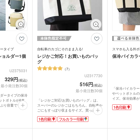
ウォーマー他
食料品・調味料（グルメギ
菓子
フト・既製品）
ータイプ
自転車のカゴにそのまま入る!
スマホも入る外ポ
ショルダー1個
レジかご対応！お買いものバッ
保冷バイカラ
グ
7
U2375031
U2317730
329円
(税込)
516円
(税込)
最小発注数30個
「保冷バイカラー
最小発注数30個
やペットボトルの
ダータイプの保冷
イズ。保冷効果が
ペットボトルが6本
「レジかご対応!お買いものバッグ」は、
心してランチを携
ぷり容量です。シ
スーパーのレジかごはもちろん、自転車か
1色印刷
るアイボリーにア
さ調節が可能。肩
ごにもすっぽり収まるサイズ。買った物を
た、すっきりした
てます。内側はア
詰め替える手間がなく、ショッピングを
ポケットが付いて
1色印刷
フルカラー印刷
保ったまま持ち運
楽々スマートに。バッグの内側は保冷温効
ンやパスケースな
側にはスマホなど
果のあるアルミ蒸着加工で、食品の適温を
す。本体色は、ネ
ープンポケット付
キープ。間口は巾着仕様なので、中身が見
ラックの2色から
えず、荷物がこぼれにくいので安心です。
可能。ショップロ