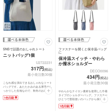
クコスメやアロマセラピーショップなど
のショッパーとしてもおすすめです。
SNSで話題のおしゃれトート
ファスナーを開くと保冷温バッグ
に
ニットバッグ1個
保冷温スイッチ・やわら
U2722231
か撥水ショルダー
317円
(税込)
DECO0096
最小発注数30個
434円
(税込)
最小発注数30個
こなれ感を演出できるおしゃれなトート
バッグです。あたたかみのある厚手のし
っかりした生地なので、秋冬のお出かけ
やわらかなナイロン素材を使用した巾着
バッグにぴったり！伸縮性のあるニット
タイプのショルダーバッグ。ファスナー
1色印刷
生地と横マチで、見た目以上に収納力が
ひとつで普段使いのバッグから保冷温バ
あります。スマホやお財布など必要最低
ッグへ切り替えられる便利なアイテムで
1色印刷
限の荷物はもちろん、ランチボックスや
す。内側には保温・保冷効果に優れたア
500mlペットボトルを入れるのにもちょ
ルミ蒸着フィルムを使用し、500ml～