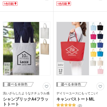
商品です。B6ノートが入るくらいのサ
シャンブレーとファブリックを組み合わ
1色印刷
1色印刷
イズで、スマホや財布など必要最低限の
せた造語。布地を糸として再利用した再
荷物の持ち歩きに便利。底マチ付きで、
生ファブリックを使用しているので、ナ
厚みがあるものも入れやすい仕様です。
チュラル志向の方にもおすすめの商品で
ショルダー紐とは別に間口の巾着紐が付
す。
いているので肩にかけたままで開閉がで
マチも付いていて肩掛けができるので、
きます。
たくさん荷物のある日に大活躍!印刷面
も大きいので、お店のロゴなどばっちり
アピールできますね。おしゃれなシャン
ブリック生地で、他と差のつくオリジナ
ルバッグを作ってみませんか。
洗いざらしたようなナチュラル感
デイリーユースにもってこい!
シャンブリックA4フラッ
キャンバストートML
トトート
2