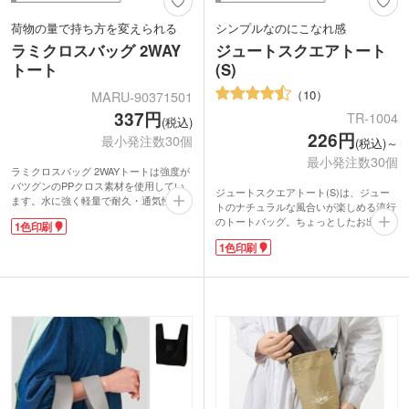
荷物の量で持ち方を変えられる
シンプルなのにこなれ感
ラミクロスバッグ 2WAY
ジュートスクエアトート
トート
(S)
10
MARU-90371501
337円
TR-1004
(税込)
226円
最小発注数30個
(税込)～
最小発注数30個
ラミクロスバッグ 2WAYトートは強度が
バツグンのPPクロス素材を使用してい
ジュートスクエアトート(S)は、ジュー
ます。水に強く軽量で耐久・通気性があ
トのナチュラルな風合いが楽しめる流行
る優れものバッグです。汚れてもサッと
のトートバッグ。ちょっとしたお出かけ
1色印刷
拭けば綺麗になるから、お手入れが楽チ
や、ランチバッグにぴったりなサイズで
ンなのも人気の秘密。丈夫でマチが広く
1色印刷
す。
たっぷり収納できるので、ホームパーテ
ジュートは、麻の一種の天然素材。通気
ィーやアウトドアの大量買い出しにも大
性に優れ、伸びにくく、熱にも強い丈夫
活躍ですよ。長さの違う持ち手は荷物の
な繊維です。そのため、コーヒー豆の袋
量によって使い分けできます。
などにも使われています。
エコバッグにランドリーバッグ、砂遊び
目が粗い生地で、ざくっとした素朴な素
用のおもちゃ入れなど様々な使い方がで
材感は、こなれ感を演出。持ち手がオフ
きます。1色印刷で広い範囲に名入れ可
ホワイトで、バッグ本体と同色系のツー
能です。オリジナルデザインで普段使い
トンカラーなのもオシャレなポイントで
もできる、おしゃれバッグ製作に。イベ
す。
ントのノベルティや記念品、販促品とし
ショップのロゴを印刷して、オーガニッ
て人気です。