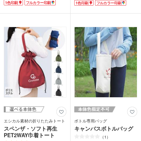
1色印刷
フルカラー印刷
1色印刷
フルカラー印刷
で、深みのあるインディゴカラーが魅
物が収納できて便利。マチがあるのでボ
力。フロントの2つのポケットは文庫本
トルやタオルなども入り、見た目以上に
も入る大きめサイズで、パッと取り出し
収納力があります。普段のお出かけにも
たいスマホを入れるのに便利です。
活躍する使いやすいサイズ感です。
ポケット面に名入れでき、おしゃれなオ
ポケット部分にはシルク1色印刷か転写
リジナルバッグが作れます。アパレルシ
印刷フルカラーで名入れが可能。オリジ
ョップのオープン記念や美容サロンの周
ナルロゴを入れて夏のイベントやキャン
年記念の品におすすめ。環境に優しいエ
ペーンにいかがでしょうか。
コ商品は、SDGsに取り組む企業のブラ
ンディングにも貢献します。
エシカル素材の折りたたみトート
ボトル専用バッグ
スペンザ・ソフト再生
キャンバスボトルバッグ
PET2WAY巾着トート
1