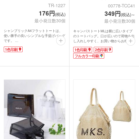
TR-1227
00778-TCC41
176円
349円
(税込)
(税込)～
最小発注数30個
最小発注数30個
シャンブリックA4フラットトートは、
キャンバストートMLは横に広いタイプ
使い勝手の良いシンプルな手提げバッグ
のトートバッグ。口が広いので荷物を出
です。
し入れしやすく、お買い物からお稽古バ
シャンブリックとは、シャンブレーとフ
ッグまでマルチに使えます。
1色印刷
1色印刷
2色印刷
ァブリックを組み合わせた造語。布地を
12オンスの厚手キャンバス生地で、耐久
糸として再利用した再生ファブリックを
性もバッチリ。中身が透けて見えること
フルカラー印刷
使用しているので、ナチュラル思考の方
がありません。
にもおすすめの商品です。
カラーは定番色からカラフル色まで12種
マチのないすっきりとしたフラットタイ
類をご用意。印刷は、1色・2色・フルカ
プで、「ちょっとそこまで」や、レッス
ラー印刷が対応可能。印刷するデザイン
ンバッグなど使い方はいろいろ。シンプ
によってオリジナリティの高いバッグを
ルなトートバッグは、名入れも映えます
製作できます。販促ノベルティや同人バ
ね。コットンとは一味違うシャンブリッ
ッグなど幅広く活用いただけます。
クで、ワンランク上のオリジナルバッグ
を作ってみませんか。