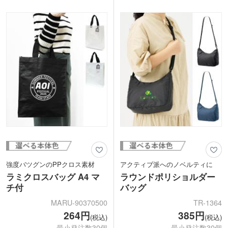
シンプルなデザインで、ロゴやブランド
典、食料品店の販促品など、幅広いシー
名の名入れがよく映えます。SNSキャン
ンで人気のジュートバッグ。1色名入れ
ペーンやイベントの来場特典など、トレ
印刷で、天然素材の風合いを活かしたオ
ンド感を意識した格安ノベルティを作成
リジナル感あふれるノベルティを作成し
したい方におすすめです。
てみませんか？
強度バツグンのPPクロス素材
アクティブ派へのノベルティに
ラミクロスバッグ A4 マ
ラウンドポリショルダー
チ付
バッグ
MARU-90370500
TR-1364
264円
385円
(税込)
(税込)
最小発注数30個
最小発注数30個