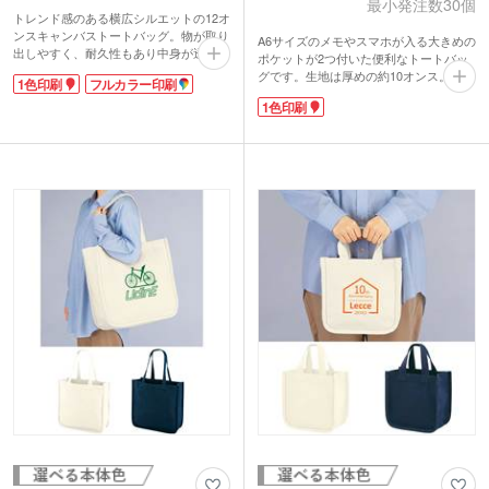
最小発注数30個
トレンド感のある横広シルエットの12オ
ンスキャンバストートバッグ。物が取り
A6サイズのメモやスマホが入る大きめの
出しやすく、耐久性もあり中身が透けて
ポケットが2つ付いた便利なトートバッ
見えることがありません。肩掛けができ
グです。生地は厚めの約10オンス。マチ
1色印刷
フルカラー印刷
る長めのハンドル。舟底マチ付きでA4
付きでA4サイズがすっぽり入るサイズで
書類やPC・タブレットなどを収納でき
1色印刷
す。丁寧な縫製でつくりもしっかりして
るから、普段使いはもちろん通勤・通学
いるので、高見えするノベルティを作成
にもおすすめです。
できます。
シンプルな無地のデザインのバッグは、
シンプルで無駄のない縦長デザインは、
ロゴやイラストが映えるのでオリジナル
名入れ印刷が映えてプロモーション効果
バッグの制作におすすめです。印刷面が
が期待できます。両ポケットに印刷もで
広く1色・フルカラー印刷に対応してい
きるので、遊び心のあるデザインも可能
ます。PR効果抜群です。
ですよ。