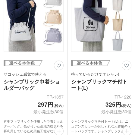
使いたくなるバッグです。
サコッシュ感覚で使える
持っているだけでオシャレ!
シャンブリック巾着ショ
シャンブリックマチ付ト
ルダーバッグ
ート(L)
TR-1357
TR-1226
297円
325円
(税込)
(税込)
最小発注数30個
最小発注数30個
再生ファブリックを使用した巾着ショル
シャンブリックマチ付トート(L)は、ニ
ダーバッグ。色が付いた生地の端切れを
ュアンスカラーがおしゃれな大容量のト
再利用しているため染色工程がないエコ
ートバッグです。シャンブリックとは、