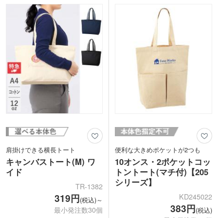
購入特典におすすめです。
肩掛けできる横長トート
便利な大きめポケットが2つも
キャンバストート(M) ワ
10オンス・2ポケットコッ
イド
トントート(マチ付)【205
シリーズ】
TR-1382
KD245022
319円
(税込)～
383円
最小発注数30個
(税込)