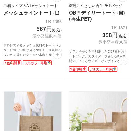
巾着タイプのA4メッシュトート
環境にやさしい再生PETバッグ
メッシュライントート(L)
OBP デイリートート (M)
(再生PET)
TR-1396
TR-1371
567円
(税込)
358円
最小発注数30個
(税込)
最小発注数30個
肩掛けできるメッシュ素材のトートバッ
グ。軽量で中身が見えやすく、通気性が
プラスチックを再利用したOBP素材のト
良いので濡れたタオルや水着も安心して
ートバッグ。海をイメージさせる3色展
収納できます。口元は巾着仕様で中身の
開で、PETとウミガメがデザインされた
1色印刷
フルカラー印刷
飛び出しも防止。A4サイズでデイリー
OBP専用のネームタグが付いています。
にも使え、外ポケットはスマホなどをい
1色印刷
フルカラー印刷
肩掛けできるハンドルは爽やかな印象の
れておくのに便利。マチ付きなのでかさ
ネイビー。舟形の底マチでA4サイズがす
張るものもまとめて入り、ファミリーで
っぽり収まります。
のプールやレジャーにお勧めです。
1色・フルカラー印刷でオリジナルバッ
ポケットにシルク1色印刷か転写印刷フ
グを作れます。印刷面が広く販促効果も
ルカラーのオリジナル印刷が可能。夏の
抜群です。SDGsイベントのプレゼント
イベントやキャンペーンノベルティにお
や、企業主催のキャンペーン特典など、
勧めです。
幅広くご利用いただけます。
【OBPとは？】
オーシャンバウンドプラスチックの略称
で、海岸から約50km以内の内陸部に廃
棄されているプラスチックのこと。
放置していると海に流出して海洋汚染の