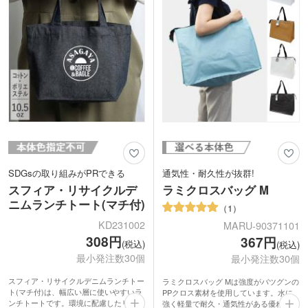
ヨーロッパではマルシェなどの買い物に
念や周年記念・キャンペーンにおすすめ
持っていくのが定番のネットバッグ。果
です。
物や野菜などの食材をあえて見せてもイ
イですね。
SDGsの取り組みがPRできる
通気性・耐久性が抜群!
スフィア・リサイクルデ
ラミクロスバッグ M
ニムランチトート(マチ付)
1
KD231002
MARU-90371101
308円
367円
(税込)
(税込)
最小発注数30個
最小発注数30個
スフィア・リサイクルデニムランチトー
ラミクロスバッグ Mは強度がバツグンの
ト(マチ付)は、幅広い層に使いやすいラ
PPクロス素材を使用しています。水に
ンチトートです。環境に配慮したリサイ
強く軽量で耐久・通気性がある優れもの