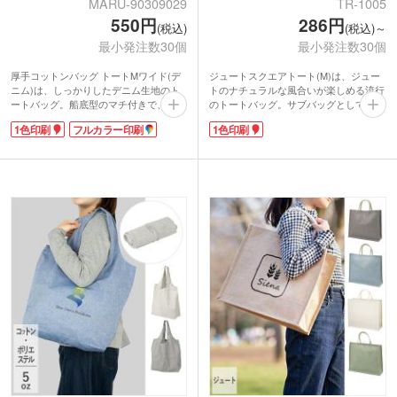
MARU-90309029
TR-1005
550円
286円
(税込)
(税込)～
最小発注数30個
最小発注数30個
厚手コットンバッグ トートMワイド(デ
ジュートスクエアトート(M)は、ジュー
ニム)は、しっかりしたデニム生地のト
トのナチュラルな風合いが楽しめる流行
ートバッグ。船底型のマチ付きで、A4
のトートバッグ。サブバッグとしても使
ファイルが横向きに入るサイズの口の広
い勝手の良い、A4サイズが入る大きさで
1色印刷
フルカラー印刷
1色印刷
い横ワイド型。アウトドアやレジャーで
す。
荷物が多い時も、すいすい収納できま
最近の花嫁さんは、引き出物袋にもこだ
す。デニムの風合いを生かしたバッグ
わっているのをご存知ですか?会場をオ
は、カジュアルコーデに合わせやすく、
シャレに見せたい、挙式後にも感謝の気
持っているとおしゃれの幅も広がります
持ちとして参列者に使ってほしい。そん
ね。肩掛けもできるので、毎日のお買い
な気持ちから、紙以外の袋を選ぶオシャ
物にもとっても便利です。
レな花嫁さんが増えています。
1色印刷かフルカラー印刷ができます。
ジュートは、麻の一種の天然素材。目が
シンプルなバッグなのでロゴ印刷が際立
粗い生地で、ざくっとした素朴な素材感
ちます!コットンバッグと差をつける、
は、ナチュラルウエディングの花嫁さん
ひと味違ったおしゃれなオリジナルバッ
から大人気!
グ制作にオススメです。
記念に残るバッグで、一生に一度の挙式
を、思い出深く形にしてみませんか?