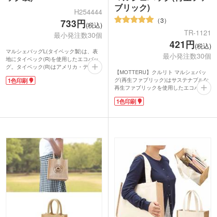
ブリック)
H254444
3
733円
(税込)
TR-1121
最小発注数30個
421円
(税込)
マルシェバッグL(タイベック製)は、表
最小発注数30個
地にタイベック(R)を使用したエコバッ
グ。タイベック(R)はアメリカ・デュポ
【MOTTERU】クルリト マルシェバッ
ン社が開発した高密度ポリエチレン製の
グ(再生ファブリック)はサステナブルな
1色印刷
不織布です。紙のように軽く、水に強
再生ファブリックを使用したエコバッ
く、強度があり、通気するのが特徴で
グ。大人気マルシェ型で、ナチュラルな
す。
1色印刷
風合いの生地感がおしゃれな印象です。
レジ袋が有料になり、エコバッグを持ち
バッグの色味は既に色が付いた綿くずか
歩く人も増えました。でも、通勤通学の
ら作られているため、染色工程がなく
荷物のほかにかさばったり重たいエコバ
CO2削減・節水に繋がっています。
ッグは持ち歩きたくないと思いません
フランスパンや牛乳パックなど大きくか
か?マルシェバッグL(タイベック製)はわ
さばるものもラクラク入れられる丸底タ
ずか約27g。小ぶりのピーマン1個とほ
イプ。使わないときにはくるっと折りた
ぼ同じ重さです!折りたためば小さなポ
たんでコンパクトにまとめられます。
ーチ状になるので、毎日のお買い物のエ
1色印刷での名入れが可能です。SDGs
コバッグとしてバッグに携帯するのがオ
のキャンペーンノベルティや、アパレル
ススメです。使い込むほどにシワが増
ショップや雑貨店での周年記念品・オリ
え、愛着がわきますよ。
ジナルグッズ製作にいかがでしょうか。
1色印刷ができるので、ショップ名やロ
ゴを入れてお店のオリジナルエコバッグ
を作りませんか?