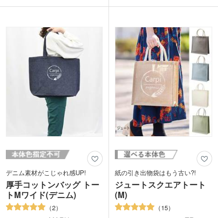
うどいいサイズ感です。
600mlのペットボトルや水筒も収納可
合皮のタグ部分にワンポイントで名入れ
能。サッと水分補給ができ、スマホやバ
ができます。ブランドロゴを印刷した購
ッテリーなどの電子機器を暑さから守る
入特典のノベルティから、アーティスト
バッグとしても活躍します。表面は撥水
のオリジナルグッズまで、幅広い用途に
加工で雨や汚れを弾く仕様。
おすすめです。
表面にはシルク印刷1色でロゴ入れが可
能です。フェスや野外イベントなどアウ
トドアシーンにぴったりのおすすノベル
ティです。
デニム素材がこじゃれ感UP!
紙の引き出物袋はもう古い?!
厚手コットンバッグ トー
ジュートスクエアトート
トMワイド(デニム)
(M)
2
15