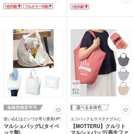
クルデニムの素材は、SDGs活動をアピ
バッグです。長い持ち手は肩から掛けら
1色印刷
フルカラー印刷
1色印刷
ールできます。中身が透けない10.5オン
れます。2リットルのペットボトルが5本
ス生地。お弁当やマイボトルを入れるの
収納可能!重い荷物も楽に運べますよ。
にちょうどいい大きさです。ポーチやお
チャック付きでストレージバッグにも使
財布・スマホを入れてお昼休みや近所へ
え、次のシーズンまで使わないマリン用
のお買い物にも使いやすさバツグンです
品や、保存食などの保管にも向いていま
よ。
す。
1色・フルカラー転写印刷ができノベル
エコバッグにランドリーバッグ、お子さ
ティ配布もしやすい1枚ずつポリ袋入
まのおもちゃ入れなど様々な使い方がで
り。リサイクルデニムの説明が添付され
きるラミクロスバッグ。1色印刷で広い
ていますので、環境活動のアピールもで
範囲に名入れ可能です。アパレルショッ
きます。
プ・雑貨店のショッパー製作としても使
えます。末永く愛用してもらえるノベル
【リサイクルデニムとは?】
ティとしていかがでしょうか。
紡績工場で発生した不要な生地を紡ぎ直
したサスティナブルな繊維で作られたデ
ニム。着色済みの糸を使用するため染料
や水の使用量が通常のデニムと比べ少な
く、原材料も削減できます。
中でもスフィアシリーズの製品は不要な
生地を色ごとに分類し加工。染め直しを
行わないため水質汚染を最小限に抑え、
より環境に配慮し生産されています。
使い込むほどシワが寄り愛着UP!
エコバッグもサステナブルに
マルシェバッグL(タイベ
【MOTTERU】クルリト
ック製)
マルシェバッグ(再生ファ