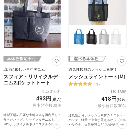
ecoを意識したショップのエコバッグや
材感は、カジュアルファッションと相性
イベント記念のオリジナルマルシェバッ
抜群!持ち手がオフホワイトで、バッグ
グを製作できます。
本体と同色系のカラーなのもオシャレな
ポイントです。
動画提供 : favorist_廣川株式会社
ショップのロゴを印刷して、自然食品店
などのショッパーとしてもおすすめで
す。
環境に優しい再生デニム
通気性抜群のメッシュ素材！
スフィア・リサイクルデ
メッシュライントート(M)
ニム2ポケットトート
1
KD231001
TR-1395
493円
418円
(税込)
(税込)
最小発注数30個
最小発注数30個
縫製工場の不要な生地や糸を再利用して
通気性が良いメッシュ素材のミニトート
作ったバッグ。リサイクルデニムを
バッグ。軽量で中身が見えるからプール
70%、リサイクルポリエステルを30%使
やサウナ、温泉施設などでの屋内移動時
用しています。約10.5オンスの生地厚
にもおすすめです。外ポケット付きで小