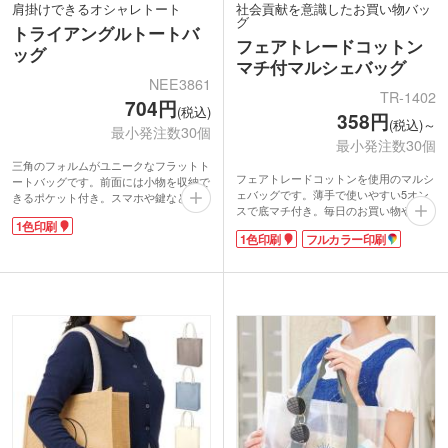
肩掛けできるオシャレトート
社会貢献を意識したお買い物バッ
グ
トライアングルトートバ
フェアトレードコットン
ッグ
マチ付マルシェバッグ
NEE3861
TR-1402
704円
(税込)
358円
(税込)～
最小発注数30個
最小発注数30個
三角のフォルムがユニークなフラットト
フェアトレードコットンを使用のマルシ
ートバッグです。前面には小物を収納で
ェバッグです。薄手で使いやすい5オン
きるポケット付き。スマホや鍵などの出
スで底マチ付き。毎日のお買い物やエコ
し入れもスムーズです。内側には仕切り
1色印刷
バッグにぴったりです。国際フェアトレ
もあります。長めのハンドルで肩掛け
1色印刷
フルカラー印刷
ード認証ラベル付き。1色のシルク印刷
OK！通勤・通学はもちろん、休日のお
かフルカラー印刷が可能です。
出かけにも活躍してくれます。耐荷重は
フェアトレードとは発展途上国の原料や
約10㎏もあるので、お買い得の重いお米
製品を適正な価格で購入することで、そ
やペットボトルを買ったときでも安心で
のような国の人々の生活改善や自立を支
すよ。
援する活動です。SDGs関連のキャンペ
OPP個包装でコンパクト。手渡しやすく
ーン販促品やフェアトレード関連フード
ノベルティにおススメです。1色の名入
の案件など素材の特性を生かした案件な
れロゴ印刷に対応しています。
どにご提案いただけます。