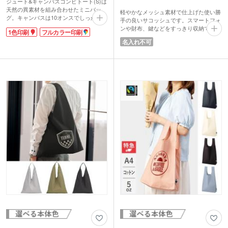
ジュート&キャンバスコンビトート(S)は
天然の異素材を組み合わせたミニバッ
軽やかなメッシュ素材で仕上げた使い勝
グ。キャンバスは10オンスでしっかりし
手の良いサコッシュです。スマートフォ
た生地感です。麻の一種で天然素材のジ
ンや財布、鍵などをすっきり収納できる
1色印刷
フルカラー印刷
ュートはざっくりとした素材感でお洒
サイズ感でちょっとしたお出かけにぴっ
名入れ不可
落!裏はコーティング加工しており、ほ
たり。
つれも防ぎ水濡れも安心です。
さらにペットボトルホルダーとしても使
ラウンド型でコロンとした形がキュー
える便利な仕様で、外出時の水分補給に
ト。幅広マチで自立し、350mlのペット
も対応します。外側にはオープンポケッ
ボトル&お弁当を入れるのにぴったりの
ト付きで小物の出し入れもスムーズ。ボ
サイズ感です。ランチトートはもちろん
タン付きで中身が飛び出しにくく安心で
普段使いにもお勧め。1色印刷か転写印
す。日常からアウトドアまで幅広く活躍
刷が可能です。オープン記念やカフェの
します。
オリジナルノベルティにいかがでしょう
か。