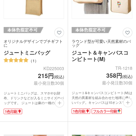
オリジナルデザインでプチギフト
ラウンド型が可愛い天然素材のバ
に
ッグ
ジュートミニバッグ
ジュート＆キャンバスコ
ンビトート(M)
1
TR-1218
KD225003
358円
215円
(税込)
(税込)
最小発注数30個
最小発注数30個
ジュート&キャンバスコンビトート(M)は
ジュートミニバッグは、スマホやお財
天然の異素材を組み合わせた地球に優し
布、ドリンクなどが入るミニサイズのバ
いバッグ。キャンバスは10オンスでしっ
ッグです。 ジュートは麻の一種の天然
かりした生地感です。ジュートは麻の一
素材。通気性に優れた丈夫な繊維で、コ
1色印刷
フルカラー印刷
1色印刷
種の天然素材。ざっくりとしたジュート
ーヒー豆や野菜の保存袋でもおなじみで
の素材感にキャンバスのカジュアルさが
す。ざくっとしたナチュラルな風合いが
加わりおしゃれです!ジュート裏はコー
魅力のバッグは、カジュアルでファッシ
ティング加工しており、ほつれを防ぎま
ョナブル。おしゃれなノベルティが作成
す。ラウンド型はトレンドの可愛い形。
できる、人気のバッグです。