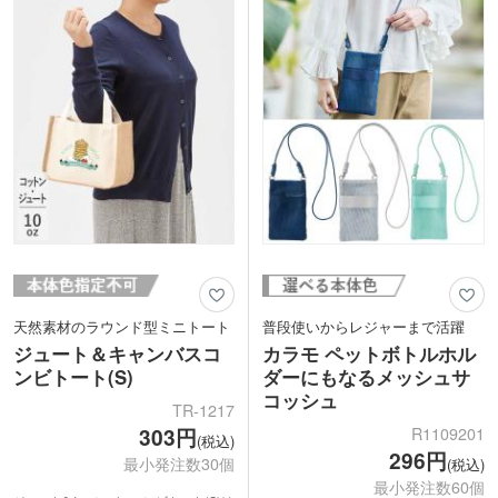
肩掛けできてA4サイズの書類がぴったり
1色印刷ができるので、ほかと差のつく
入るサイズ感です。マチが広く収納しや
オリジナルバッグを作りたい方におすす
すいので普段使いにも活躍します。1色
めです。
印刷か転写印刷をして贈り物や引き出物
などにお勧めです。
天然素材のラウンド型ミニトート
普段使いからレジャーまで活躍
ジュート＆キャンバスコ
カラモ ペットボトルホル
ンビトート(S)
ダーにもなるメッシュサ
コッシュ
TR-1217
R1109201
303円
(税込)
296円
最小発注数30個
(税込)
最小発注数60個