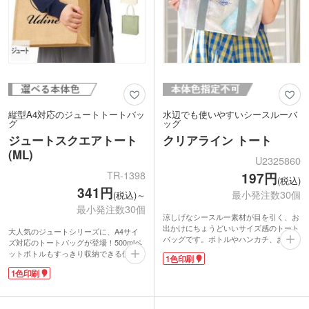
縦型A4対応のジュートトートバッ
水辺でも使いやすいシースルーバ
グ
ッグ
ジュートスクエアトート
クリアライン トート
(ML)
U2325860
TR-1398
197円
(税込)
341円
最小発注数30個
(税込)～
最小発注数30個
涼しげなシースルー素材が目を引く、お
出かけにちょうどいいサイズ感のトート
大人気のジュートシリーズに、A4サイ
バッグです。ボトルやハンカチ、お財布
ズ対応のトートバッグが登場！500mlペ
やコスメポーチなどを入れられます。レ
ットボトルもすっきり収納できる使い勝
1色印刷
ジャーシートのような素材で、水や汚れ
手の良い大きさ。肩掛けできるハンドル
もサッと拭き取れてお手入れ簡単。広め
1色印刷
で、お出かけやエコバッグにぴったり。
の底マチで自立するので、スパやプール
結婚式の引き出物入れとしても定番のシ
などで貴重品を持ち歩くのにも便利で
リーズです。
す。
アパレルショップの周年記念や購入特