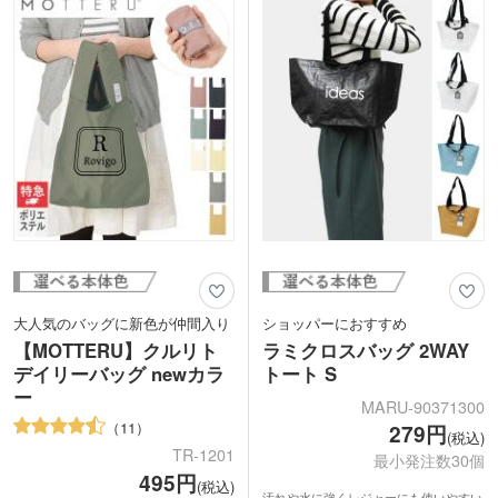
大人気のバッグに新色が仲間入り
ショッパーにおすすめ
【MOTTERU】クルリト
ラミクロスバッグ 2WAY
デイリーバッグ newカラ
トート S
ー
MARU-90371300
11
279円
(税込)
TR-1201
最小発注数30個
495円
(税込)
汚れや水に強くレジャーにも使いやすい