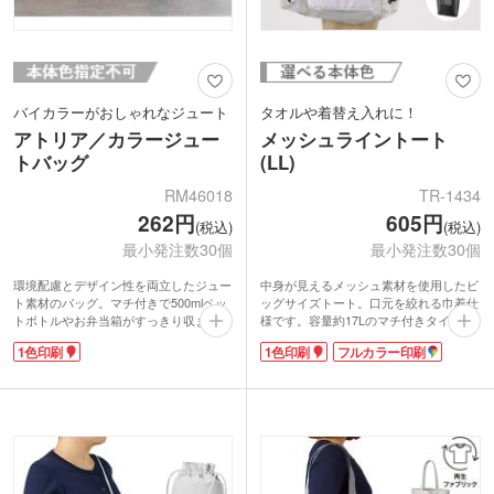
バイカラーがおしゃれなジュート
タオルや着替え入れに！
アトリア／カラージュー
メッシュライントート
トバッグ
(LL)
RM46018
TR-1434
262円
605円
(税込)
(税込)
最小発注数30個
最小発注数30個
環境配慮とデザイン性を両立したジュー
中身が見えるメッシュ素材を使用したビ
ト素材のバッグ。マチ付きで500mlペッ
ッグサイズトート。口元を絞れる巾着仕
トボトルやお弁当箱がすっきり収まるサ
様です。容量約17Lのマチ付きタイプ
イズ感。サイド部分にカラーを効かせた
で、バスタオルと着替えなどかさばるも
1色印刷
1色印刷
フルカラー印刷
バイカラーデザインが、さりげないアク
のも入れられます。ジムバッグや水場の
セントに。シンプルすぎず、ほどよく個
レジャーでの使用におすすめ！持ち手は
性を演出できます。ランチタイムはもち
肩掛けができる長さで、荷物が重くても
ろん、ちょっとした外出やサブバッグと
安心。スマホなどを入れられる便利な外
しても活躍。
ポケット付きです。
配布用としても取り入れやすく、エコ意
ポケット部分にオリジナル印刷が可能。
識の高い企業ノベルティにも適していま
ジムやスポーツ施設の契約特典やオリジ
す。実用性と見た目を兼ね備えた、長く
ナルグッズ制作にいかがでしょうか。