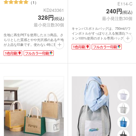
1
E114-C
KD243361
240円
(税込)
328円
最小発注数30個
(税込)
最小発注数30個
キャンバスボトルバッグは、750mlのワ
インボトルがすっぽりと入る無漂白コッ
生地に再生PETを使用したエコ商品。さ
トン100%使用のボトル専用バッグで
らりとした質感とやや光沢感のある生地
す。漂白や染色をしていないので、河川
が上品な印象です。使わない時に畳んで
1色印刷
フルカラー印刷
や海を汚すことのない環境にやさしいエ
おけるゴムバンド付き。持ち手は肩掛け
コマーク付き商品です。
1色印刷
フルカラー印刷
可能な長さです。底マチがあり、かさば
生地は厚みのあるキャンバス素材で、持
る衣類も入れやすいサイズ感。キュッと
ち手はオシャレな綿テープを使用。強度
口を絞れる巾着型バッグは、中身が見え
があるので、重たいボトルを入れても安
ず・飛び出さないから安心！フリルのよ
心です。
うな見た目の可愛さから、アパレルショ
印刷は1色・2色・フルカラー印刷が可
ップやサロンの記念品制作に人気です。
能。ショップのロゴやオリジナルのイラ
ストを名入れして、そのままギフトラッ
ピング代わりとしてもお洒落です。パー
ティーやお花見、ピクニックにも最適な
ありそうでなかったボトル専用バッグ
で、オリジナルノベルティを制作してみ
ませんか?
動画提供 : ノベルティ・販促エコバッグ
チャンネル