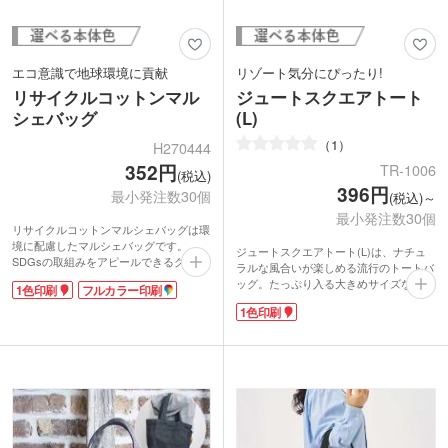
エコ意識で地球環境に貢献
リゾート気分にぴったり!
リサイクルコットンマル
ジュートスクエアトート
シェバッグ
(L)
1
H270444
352円
TR-1006
(税込)
396円
最小発注数30個
(税込)～
最小発注数30個
リサイクルコットンマルシェバッグは環
境に配慮したマルシェバッグです。
ジュートスクエアトート(L)は、ナチュ
SDGsの取組みをアピールできるグッズ
ラルな風合いが楽しめる流行のトートバ
に最適です。リサイクルコットン特有の
ッグ。たっぷり入る大きめサイズなの
1色印刷
フルカラー印刷
生地で優しい風合い。肩掛けできる長い
で、お買い物やレジャーなど荷物が多い
持ち手で荷物が多くなってもラクに持て
1色印刷
外出時の強い味方。
ます。印刷面が大きいのでロゴ印刷が目
ジュートとは、麻の一種の黄麻のことを
立ちます。薄めの約5オンスの生地で軽
言います。バングラディッシュでは「黄
く、折りたたみ時は間口中央の紐で縛れ
金の糸」と呼ばれ、伸びにくく丈夫で、
ばコンパクトに携帯も可能です。
焼却処分しても有害物質を出さない、環
グレー・ダークグレー・ブルーの3色か
境に優しい繊維です。コーヒー豆や麦の
ら選べ、幅広い層の方に使っていただけ
袋、ロープ、カーペットの裏地など多岐
ます。
に使われています。
印刷は1色・フルカラー印刷に対応。
目が粗い生地で、ざくっとした素朴な素