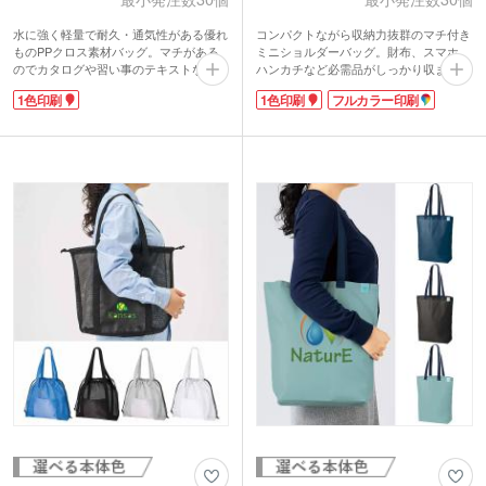
水に強く軽量で耐久・通気性がある優れ
コンパクトながら収納力抜群のマチ付き
ものPPクロス素材バッグ。マチがある
ミニショルダーバッグ。財布、スマホ、
のでカタログや習い事のテキストなど重
ハンカチなど必需品がしっかり収まりま
い荷物が楽に運べて自立します。汚れて
す。長さ調節可能な肩紐で男女問わず使
1色印刷
1色印刷
フルカラー印刷
もサッと拭けば綺麗になるから、お手入
いやすく、短めにしてボディバッグ風に
れが楽チン！レジャーにもおすすめで
も。
す。
1色またはフルカラーで名入れができま
お色はホワイト・ブラック・お洒落な半
す。日常使いに重宝するサイズで、アパ
透明のクリアの3色から選べます。アパ
レルノベルティやイベント物販品に最適
レルショップ・雑貨店のショッパーにい
です。
かかでしょうか？末永く愛用してもらえ
るノベルティで人気があります。