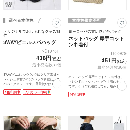
オリジナルでおしゃれなグッズ制
ヨーロッパの買い物定番バッグ
作!
ネットバッグ 厚手コット
3WAYビニルスパバッグ
ン巾着付
KD197311
TR-0979
438円
(税込)
451円
(税込)
最小発注数30個
最小発注数30個
3WAYビニルスパバッグはクリア素材と
ネットバッグ 厚手コットン巾着付は、
メッシュ素材の2つのバッグを重ねたス
トレンドのネットバッグと巾着のセット
パバッグセットです。普段使いはもちろ
です。それぞれ別にしても、組み合わせ
ん濡れたものの持ち運びにも便利。温
ても使えます。巾着の口を結べばいれた
1色印刷
フルカラー印刷
泉・プールへのお出かけの際に持ち込み
1色印刷
ものの中身が見えないので、貴重品も安
用品をまとめたり、お家の化粧品や美容
心。お手持ちの巾着に差し替えて使うの
グッズの整理にも。フレキシブルに使え
もアリ!
ます。
シンプルで大きめのロゴが映え、網目か
印刷は1色印刷、フルカラー印刷からお
らチラ見えするのがとってもおしゃれ。
選びいただけます。ロゴを印刷すれば、
布地は5オンスで柔らかさがありつつ、
思わず持ち歩きたくなるおしゃれなノベ
日用品を持ち運べるほどの収納力と耐久
ルティの作成が可能です。美容関係・リ
性があります。
ラクゼーション・ネイルサロンの開店記