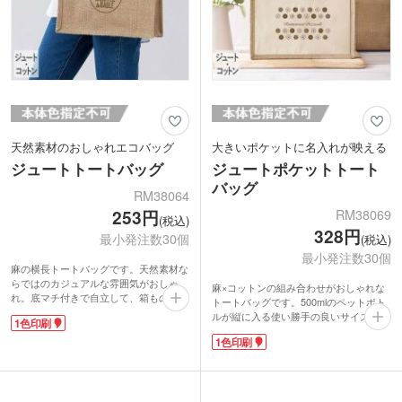
原因になりうるプラスチックごみを再利
用することで環境汚染を軽減できること
で注目されています。
天然素材のおしゃれエコバッグ
大きいポケットに名入れが映える
ジュートトートバッグ
ジュートポケットトート
バッグ
RM38064
RM38069
253円
(税込)
328円
最小発注数30個
(税込)
最小発注数30個
麻の横長トートバッグです。天然素材な
らではのカジュアルな雰囲気がおしゃ
麻×コットンの組み合わせがおしゃれな
れ。底マチ付きで自立して、箱ものなど
トートバッグです。500mlのペットボト
もきれいに収まります。500mlのペット
ルが縦に入る使い勝手の良いサイズ。ロ
1色印刷
ボトルが縦に入る使い勝手の良い大き
ープタイプの持ち手など、細部にこだわ
さ。ジュートは使うほどに味わいの出
1色印刷
ったデザインです。マチ付きで自立する
る、注目のエコ素材です。
のもうれしいポイントです。
表面に１色印刷で名入れができます。シ
コットン素材の大きな外ポケットに大き
ョップの周年記念や引き出物などのギフ
く1色で名入れできます。アパレルやイ
ト入れとしても人気のアイテムです。
ンテリアショップなどのキャンペーンや