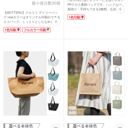
最小発注数30個
PPクロス素材バッグです。ハンドルは
肩掛け・手持ちできる2種類。広めの底
【MOTTERU】クルリト デイリーバッ
マチでプラホック付き。中身が見えませ
グ newカラーはオリジナル印刷ができる
1色印刷
ん。耐久性があり、重い荷物も楽々持ち
エコバッグ。しっとりとしたなめらかな
運びできます。
触り心地で、シワが戻りやすくキレイな
オリジナルデザインでオシャレなバッグ
1色印刷
フルカラー印刷
まま使えます。クルリとたためば手のひ
を製作できます。入会・購入特典など、
らサイズのコンパクトに。折り畳み用の
ブランドロゴを印刷して長く使ってもら
ゴムバンドは縫い付けられているので無
えるノベルティを作りませんか？クリ
くす心配がありません。レジ袋型でかさ
ア・ホワイト・ブラック・ブルー・ライ
ばる荷物もすっきり収納。一度使うと他
トブラウンの5色から選べます。
のエコバッグに戻れませんよ!
小売店での販売実績もある商品。ロゴ印
刷したオリジナルバッグは特別感がある
ノベルティになること間違いなしです。
※動画の商品はクルリト フラットバッグ
です