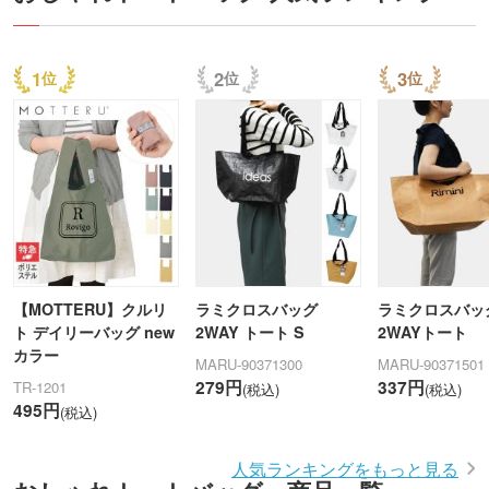
1
2
3
【MOTTERU】クルリ
ラミクロスバッグ
ラミクロスバッ
ト デイリーバッグ new
2WAY トート S
2WAYトート
カラー
MARU-90371300
MARU-90371501
279円
337円
TR-1201
(税込)
(税込)
495円
(税込)
人気ランキングをもっと見る